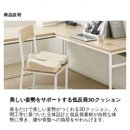
ら
探
商品説明
す
イ
ン
テ
リ
ア
テ
イ
ス
ト
か
美しい姿勢をサポートする低反発3Dクッション
ら
座るだけで美しい姿勢がつくれる3Dクッション。人
探
間工学に基づいた立体設計と低反発素材が自然な体
す
勢に導き、腰や骨盤への負荷をやわらげます。