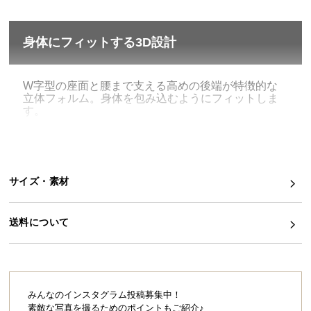
イ
ン
身体にフィットする3D設計
テ
リ
W字型の座面と腰まで支える高めの後端が特徴的な
ア
立体フォルム。身体を包み込むようにフィットしま
コ
す。
ー
デ
ィ
ネ
サイズ・素材
ー
ト
か
送料について
ら
探
す
みんなのインスタグラム投稿募集中！
素敵な写真を撮るためのポイントもご紹介♪