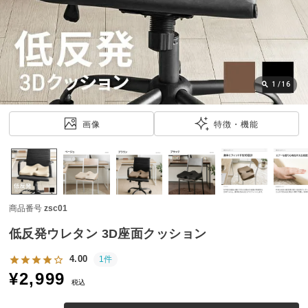
近
チ
ェ
ッ
ク
し
1
/
16
た
ア
画像
特徴・機能
イ
テ
ム
商品番号
zsc01
特
集
低反発ウレタン 3D座面クッション
一
覧
4.00
1件
¥
2,999
税込
人