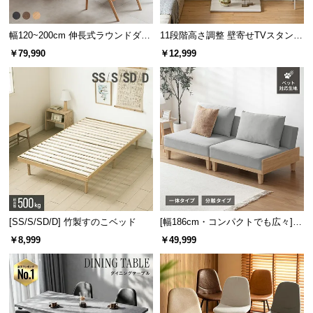
保
証
幅120~200cm 伸長式ラウンドダイ
11段階高さ調整 壁寄せTVスタンド
に
ニングテーブル 6人掛け 天然木突
キャスター付き 上下左右角度調節
つ
￥79,990
￥12,999
板 美しい格子デザイン
機能
い
て
会
員
規
通気性に優れたメッシュカバー
約
に
つ
カバーには通気性に優れたメッシュ生地を使用。熱
い
がこもりにくく、蒸れなどの不快感を防ぎます。
[SS/S/SD/D] 竹製すのこベッド
[幅186cm・コンパクトでも広々] 3
て
人掛けソファベッド リクライニン
￥8,999
￥49,999
グ 天然木フレーム 北欧
お
客
様