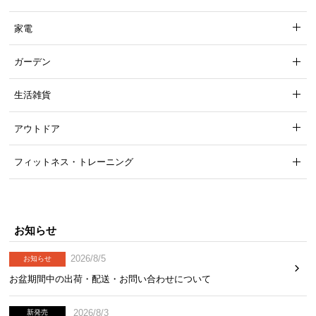
家電
ガーデン
エコテックス®認証とは
有害物質の影響を無くすことを目的として、繊維
生活雑貨
製品の製造工程や原料に適用される国際的な試
験・認証システム。環境や働く人に配慮した生産
体制であるかも厳しくチェックされる、人にも地
アウトドア
球にも優しい繊維製品である証です。
フィットネス・トレーニング
洗濯機で丸洗い可能
お知らせ
2026/8/5
お知らせ
カバーは自宅で洗濯ができるため、メンテナンスも
簡単。汗をかきやすい季節でも清潔感をキープでき
お盆期間中の出荷・配送・お問い合わせについて
ます。
2026/8/3
新発売