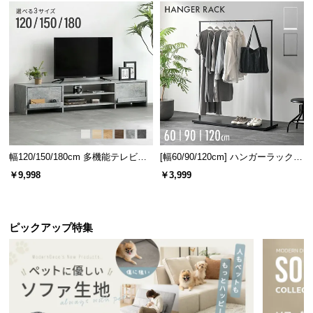
情
報
©
M
O
D
E
R
移動時に便利な持ち手付き
N
背面には便利な持ち手を備えました。違う場所で使
D
幅120/150/180cm 多機能テレビボ
[幅60/90/120cm] ハンガーラック
用する時も楽に持ち運べます。
ード 木目/石目調 オープン収納・
スチール 4段階高さ調節 サイドフ
E
￥9,998
￥3,999
引き出し収納付き
ック オープンラック シンプル
C
O
C
ピックアップ特集
o.,
L
t
d.
A