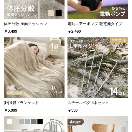
つ
い
て
体圧分散 座面クッション
電動エアーポンプ 乾電池タイプ
￥3,499
￥2,490
開
ゆったり座れるワイドサイズ
梱
設
身体が余裕で収まる幅広の座面サイズ。奥行きも広
置
くとることで深く腰掛けられ、安定感が高まりま
サ
す。
ー
ビ
ス
に
つ
い
[D] 4層ブランケット
スチールペグ 4本セット
て
￥5,999
￥550
搬
入