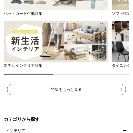
l
l
ペットガード生地特集
ソファ特集
安心安全なエコテックス®認証取得
繊維製品の国際的な安全基準、エコテックス®スタン
ダード100を取得。350種類以上の有害化学物質試験
新生活インテリア特集
ダイニング
等をクリアしているため、安心安全です。
特集をもっと見る
カテゴリから探す
インテリア