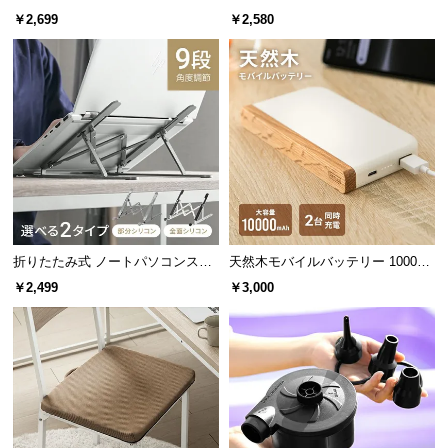
中
ット
￥2,699
￥2,580
型
商
品
の
配
中空構造で通気性を確保
送
に
つ
センターに空洞を設けた
中空設計
。空気が通ること
で、熱がこもらず長時間使用しても快適です。
い
て
折りたたみ式 ノートパソコンスタ
天然木モバイルバッテリー 10000m
ンド
Ah USB-C/USB-A 2台同時充電対応
小
￥2,499
￥3,000
型
商
品
の
配
送
に