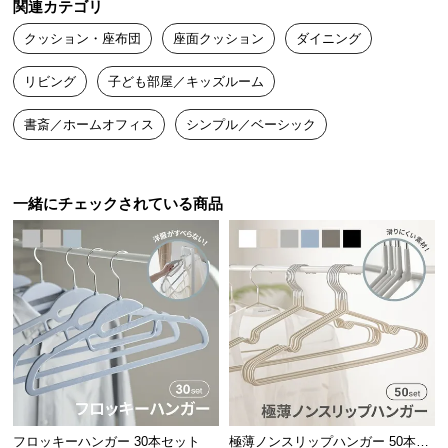
関連カテゴリ
ウレタンの密度
約40㎏/m³
送
クッション・座布団
座面クッション
ダイニング
料
に
リビング
子ども部屋／キッズルーム
つ
い
書斎／ホームオフィス
シンプル／ベーシック
安定した姿勢をキープする前傾フォルム
て
大
前側に自然な傾斜をつけることで太ももへの体圧を
型
一緒にチェックされている商品
軽減。背筋も自然と伸び、疲れにくい体勢を維持し
商
ます。
品
の
配
送
に
つ
い
て
フロッキーハンガー 30本セット
極薄ノンスリップハンガー 50本セ