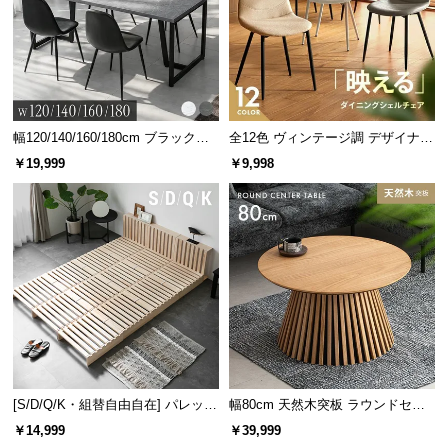
サ
ポ
ー
ト
幅120/140/160/180cm ブラックフ
全12色 ヴィンテージ調 デザイナー
レーム ダイニング 大理石調 4人掛
ズシェルチェア
お
￥19,999
￥9,998
メッシュカバーの素材
ポリエステル100%
け
知
ら
せ
すべり止めでズレを防止
裏面にはしっかりと
すべり止め加工
を施しました。
クッションがずれてしまう心配もなく安心です。
ブ
ロ
グ
[S/D/Q/K・組替自由自在] パレット
幅80cm 天然木突板 ラウンドセン
ベッド 8/12/16枚セット
ターテーブル 美しい格子デザイン
企
￥14,999
￥39,999
業