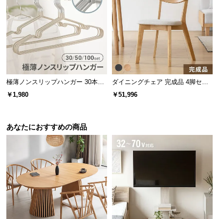
経
路
に
横幅
奥行き
つ
い
約48㎝
約38㎝
て
極薄ノンスリップハンガー 30本セ
ダイニングチェア 完成品 4脚セッ
返
ット
ト
￥1,980
￥51,996
品・
キ
あらゆるシーンでマルチに活躍
ャ
あなたにおすすめの商品
ン
デスクワークや車の運転時まで様々なシーンに対
セ
応。椅子だけではなく床の上でフロアクッションと
ル
しても活躍します。
に
つ
い
て