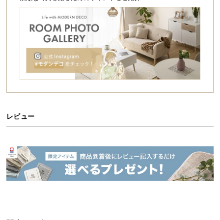
シ
ョ
ッ
エアーな座り心地を叶える低反発ウレタン
ピ
ン
グ
中材は体圧分散効果の高い
低反発ウレタン
を採用。
ガ
じんわり沈み込む程よい弾力で優しく身体を支えま
イ
す。
ド
お
レビュー
支
払
い
に
つ
い
て
配