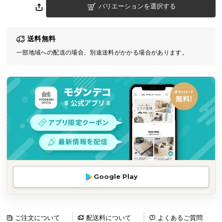
バリエーションを選択する
気
ア
イ
送料無料
テ
一部地域への配送の場合、別途送料がかかる場合があります。
ム
ラ
ン
キ
ン
グ
商
品
カ
Google Play
テ
ゴ
リ
か
ご注文について
配送料について
よくあるご質問