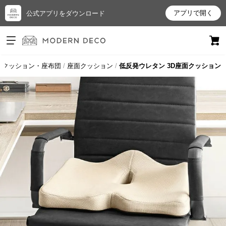
アプリで開く
公式アプリをダウンロード
ログイン
新規会員登録
クッション・座布団
座面クッション
低反発ウレタン 3D座面クッション
お
気
に
入
り
ア
イ
テ
ム
最