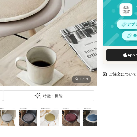
App 
ご注文について
1
/
19
特徴・機能