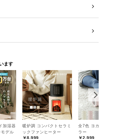
います
ッド加湿器
暖炉調 コンパクトセラミ
全7色 ヨガフォームロー
3
子モデル
ックファンヒーター
ラー
機
￥8,999
￥2,999
￥