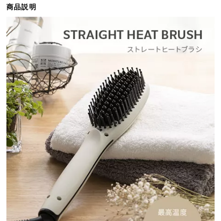
商品説明
ら
探
す
イ
ン
テ
リ
ア
テ
イ
ス
ト
か
ら
探
す