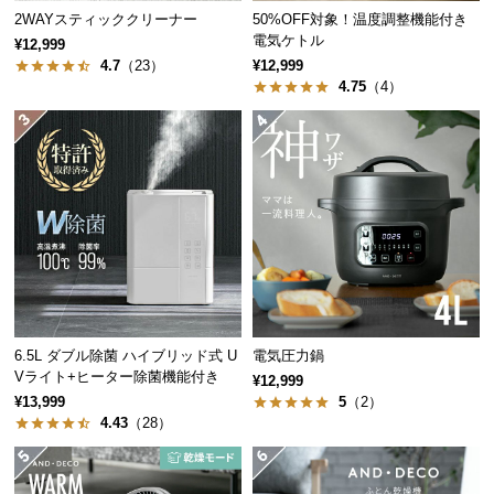
2WAYスティッククリーナー
50%OFF対象！温度調整機能付き
つ
電気ケトル
¥12,999
い
4.7
（23）
¥12,999
て
4.75
（4）
開
梱
設
置
サ
ー
ビ
ス
に
つ
6.5L ダブル除菌 ハイブリッド式 U
電気圧力鍋
Vライト+ヒーター除菌機能付き
い
¥12,999
¥13,999
5
（2）
て
4.43
（28）
搬
入