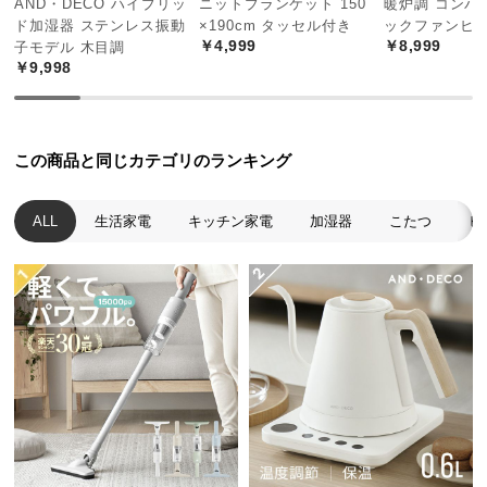
AND・DECO ハイブリッ
ニットブランケット 150
暖炉調 コンパ
中
ド加湿器 ステンレス振動
×190cm タッセル付き
ックファンヒ
型
￥4,999
￥8,999
子モデル 木目調
商
￥9,998
品
の
配
送
この商品と同じカテゴリのランキング
に
つ
ALL
生活家電
キッチン家電
加湿器
こたつ
ヒ
い
て
小
型
商
品
の
配
送
に