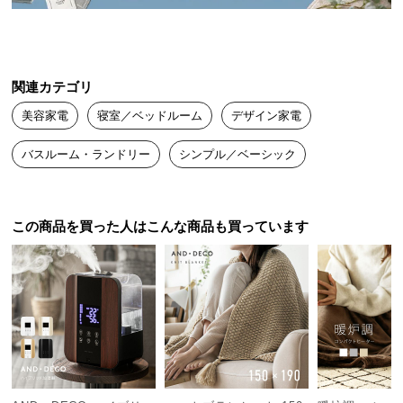
送
料
に
つ
関連カテゴリ
い
美容家電
寝室／ベッドルーム
デザイン家電
て
バスルーム・ランドリー
シンプル／ベーシック
大
型
商
品
この商品を買った人はこんな商品も買っています
の
配
送
に
つ
い
て