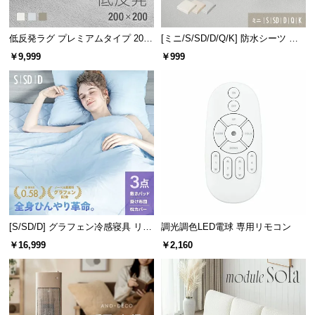
情
報
低反発ラグ プレミアムタイプ 200×
[ミニ/S/SD/D/Q/K] 防水シーツ コ
©
200cm
ットンパイル
￥9,999
￥999
M
O
D
E
R
N
D
E
C
O
C
[S/SD/D] グラフェン冷感寝具 リバ
調光調色LED電球 専用リモコン
o.,
ーシブル 3点セット 速乾 抗菌 洗え
￥16,999
￥2,160
L
る
t
d.
A