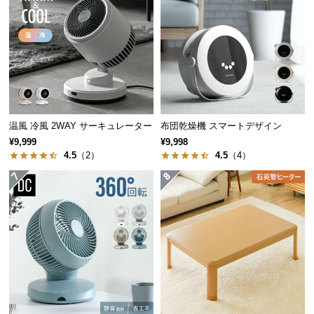
経
路
に
つ
い
て
返
温風 冷風 2WAY サーキュレーター
布団乾燥機 スマートデザイン
品・
¥9,999
¥9,998
キ
4.5
（2）
4.5
（4）
ャ
ン
セ
ル
に
つ
い
て