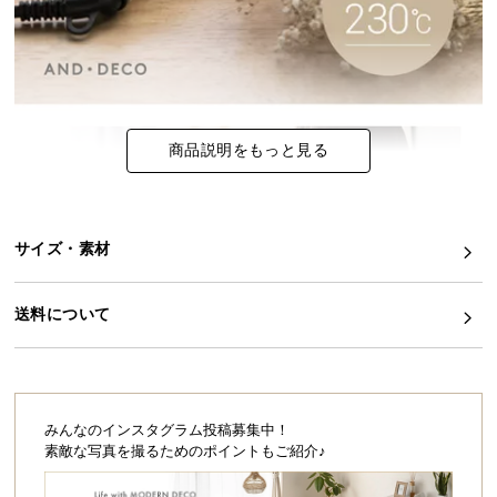
イ
ン
テ
リ
ア
商品説明をもっと見る
コ
ー
デ
ィ
サイズ・素材
ネ
ー
送料について
ト
か
ら
探
す
みんなのインスタグラム投稿募集中！
素敵な写真を撮るためのポイントもご紹介♪