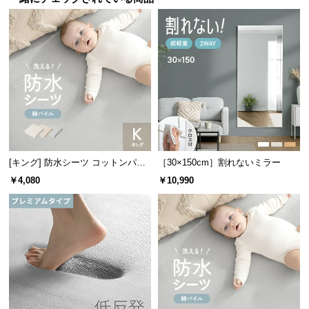
サ
ポ
ー
ト
お
知
ら
せ
[キング] 防水シーツ コットンパイ
［30×150cm］割れないミラー
ル
￥4,080
￥10,990
ブ
ロ
グ
企
業