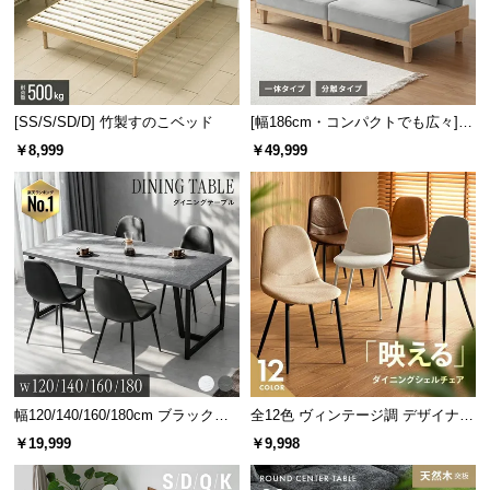
[SS/S/SD/D] 竹製すのこベッド
[幅186cm・コンパクトでも広々] 3
人掛けソファベッド リクライニン
￥8,999
￥49,999
グ 天然木フレーム 北欧
幅120/140/160/180cm ブラックフ
全12色 ヴィンテージ調 デザイナー
レーム ダイニング 大理石調 4人掛
ズシェルチェア
￥19,999
￥9,998
け