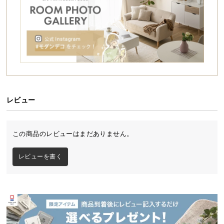
シ
ョ
ッ
ピ
ン
グ
ガ
イ
ド
レビュー
お
支
この商品のレビューはまだありません。
払
い
レビューを書く
に
つ
い
て
配