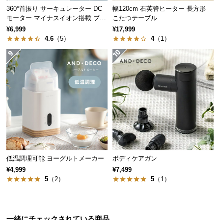
保
360°首振り サーキュレーター DC
幅120cm 石英管ヒーター 長方形
証
モーター マイナスイオン搭載 プレ
こたつテーブル
に
ミアムタイプ
¥6,999
¥17,999
つ
4.6
（5）
4
（1）
い
て
会
員
規
約
に
つ
い
低温調理可能 ヨーグルトメーカー
ボディケアガン
て
¥4,999
¥7,499
5
（2）
5
（1）
お
客
一緒にチェックされている商品
様