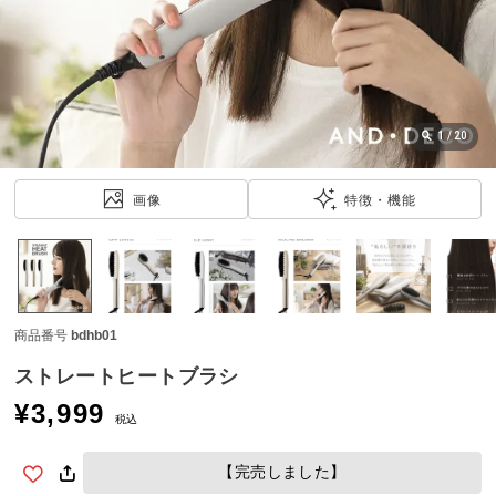
近
チ
ェ
ッ
ク
し
1
/
20
た
ア
画像
特徴・機能
イ
テ
ム
商品番号
bdhb01
特
集
ストレートヒートブラシ
一
¥
3,999
覧
税込
【完売しました】
人