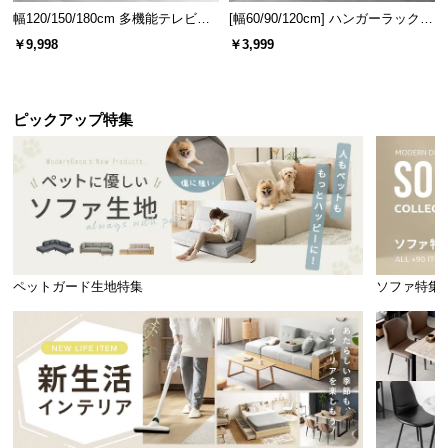
幅120/150/180cm 多機能テレビボ
[幅60/90/120cm] ハンガーラック
ード 木目/石目調 オープン収納・
スチール 4段階高さ調節 サイドフ
￥9,998
￥3,999
引き出し収納付き
ック オープンラック シンプル
ピックアップ特集
ペットガード生地特集
ソファ特集