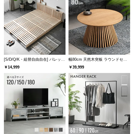
[S/D/Q/K・組替自由自在] パレット
幅80cm 天然木突板 ラウンドセン
ベッド 8/12/16枚セット
ターテーブル 美しい格子デザイン
￥14,999
￥39,999