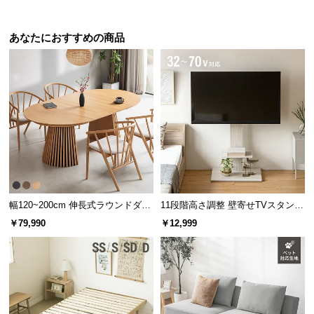
あなたにおすすめの商品
幅120~200cm 伸長式ラウンドダイ
11段階高さ調整 壁寄せTVスタンド
ニングテーブル 6人掛け 天然木突
キャスター付き 上下左右角度調節
￥79,990
￥12,999
板 美しい格子デザイン
機能