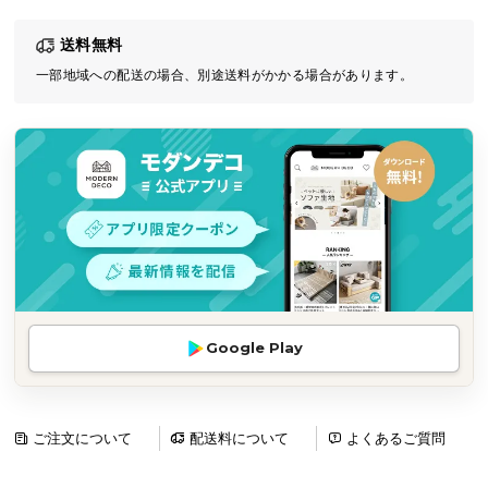
気
送料無料
ア
イ
一部地域への配送の場合、別途送料がかかる場合があります。
テ
ム
ラ
ン
キ
ン
グ
商
Google Play
品
カ
テ
ゴ
ご注文について
配送料について
よくあるご質問
リ
か