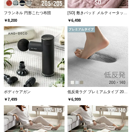
サ
ポ
フランネル 円形こたつ布団
[SD] 敷きパッド メルティータッチ
マイクロファイバー
ー
￥8,200
￥6,498
ト
エコテックス®認証とは
有害物質の影響を無くすことを目的として、繊維
製品の製造工程や原料に適用される国際的な試
験・認証システム。環境や働く人に配慮した生産
お
体制であるかも厳しくチェックされる、人にも地
知
球にも優しい繊維製品である証です。
ら
せ
ブ
洗濯機で丸洗いOK
ボディケアガン
低反発ラグ プレミアムタイプ 200×
ロ
140cm
￥7,499
￥6,999
グ
自宅で洗濯ができるため、清潔さとボリューム感を
キープできます。
企
業