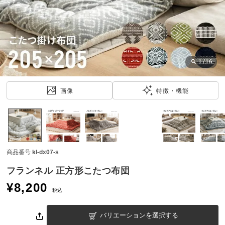
近
チ
ェ
ッ
ク
し
1
/
16
た
ア
画像
特徴・機能
イ
テ
ム
商品番号
kl-dx07-s
特
集
フランネル 正方形こたつ布団
一
¥
8,200
覧
税込
バリエーションを選択する
人