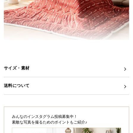
イ
ン
テ
リ
ア
コ
ー
デ
ィ
サイズ・素材
ネ
ー
ト
送料について
か
ら
探
す
みんなのインスタグラム投稿募集中！
素敵な写真を撮るためのポイントもご紹介♪