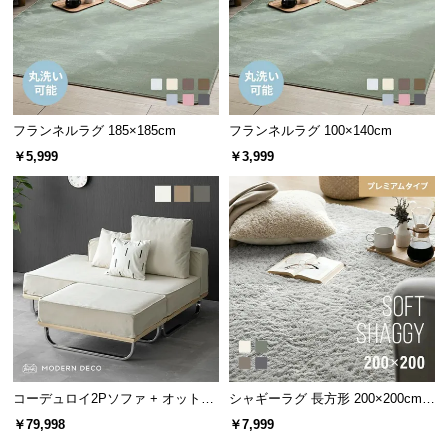
情
報
©
M
O
D
フランネルラグ 185×185cm
フランネルラグ 100×140cm
E
￥5,999
￥3,999
R
N
D
E
洗濯時に若干色落ち・色移りする場合がございま
すのでご注意ください。
C
O
C
o.,
L
カラーバリエーション
t
コーデュロイ2Pソファ + オットマ
シャギーラグ 長方形 200×200cm
d.
ン
洗える 防音 防ダニ 抗菌防臭 滑り
￥79,998
￥7,999
A
止め付き プレミアムタイプ
ノルディック・レッド
NORDIC RED