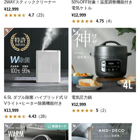
2WAYスティッククリーナー
50%OFF対象！温度調整機能付き
中
電気ケトル
¥12,999
型
4.7
（23）
¥12,999
商
4.75
（4）
品
の
充填量
約1200g
配
送
に
つ
い
滑らかなフランネル生地
て
小
表面は高密度のフランネル生地で、とろけるような
型
6.5L ダブル除菌 ハイブリッド式 U
電気圧力鍋
肌触りに仕上げました。
Vライト+ヒーター除菌機能付き
商
¥12,999
¥13,999
5
（2）
品
4.43
（28）
の
配
送
に