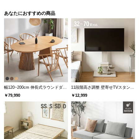
l
l
あなたにおすすめの商品
幅120~200cm 伸長式ラウンドダイ
11段階高さ調整 壁寄せTVスタンド
ニングテーブル 6人掛け 天然木突
キャスター付き 上下左右角度調節
￥79,990
￥12,999
板 美しい格子デザイン
機能