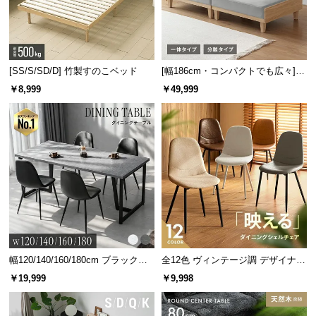
充実のアフターサービス
[SS/S/SD/D] 竹製すのこベッド
[幅186cm・コンパクトでも広々] 3
商品のお届けから、ご購入後のアフターサービスま
人掛けソファベッド リクライニン
で、トータルでご満足頂けるように努めています。
￥8,999
￥49,999
グ 天然木フレーム 北欧
幅120/140/160/180cm ブラックフ
全12色 ヴィンテージ調 デザイナー
レーム ダイニング 大理石調 4人掛
ズシェルチェア
￥19,999
￥9,998
け
3ヶ月保証