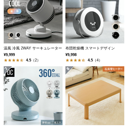
つ
い
て
開
梱
設
温風 冷風 2WAY サーキュレーター
布団乾燥機 スマートデザイン
置
¥9,999
¥9,998
撥水加工で汚れにくい
サ
4.5
（2）
4.5
（4）
飲み物をこぼしてもサッとひと拭きすればきれいに
ー
なる撥水加工が施されています。
ビ
ス
に
つ
い
て
搬
入