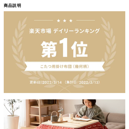
ら
商品説明
探
す
イ
ン
テ
リ
ア
テ
イ
ス
ト
か
ら
探
す