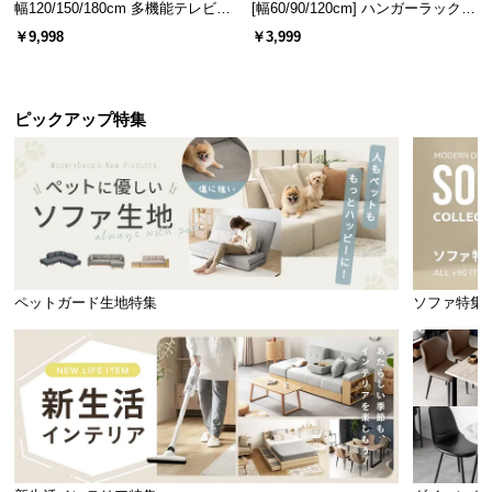
幅120/150/180cm 多機能テレビボ
[幅60/90/120cm] ハンガーラック
ード 木目/石目調 オープン収納・
スチール 4段階高さ調節 サイドフ
￥9,998
￥3,999
引き出し収納付き
ック オープンラック シンプル
ピックアップ特集
ペットガード生地特集
ソファ特集