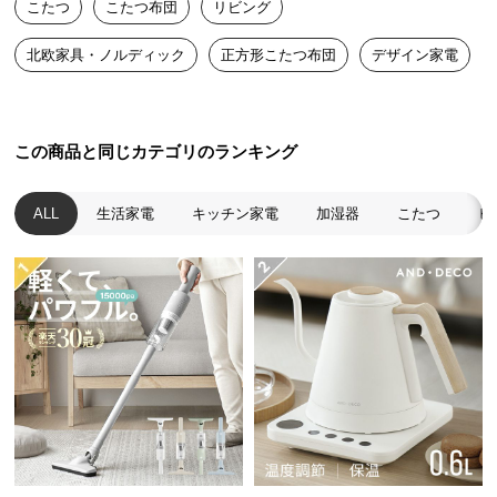
こたつ
こたつ布団
リビング
送
料
北欧家具・ノルディック
正方形こたつ布団
デザイン家電
に
つ
い
て
この商品と同じカテゴリのランキング
大
中綿たっぷりのふんわりボリューム
ALL
生活家電
キッチン家電
加湿器
こたつ
ヒ
型
商
品
ふかふかでやわらかなこたつ布団は中綿がたっぷり
の
詰まっていて、こたつ内の暖かさをキープします。
配
送
に
つ
い
て