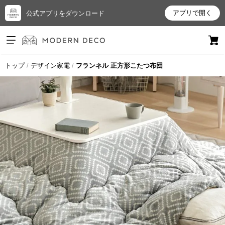
アプリで開く
公式アプリをダウンロード
ログイン
新規会員登録
トップ
デザイン家電
フランネル 正方形こたつ布団
お
気
に
入
り
ア
イ
テ
ム
最