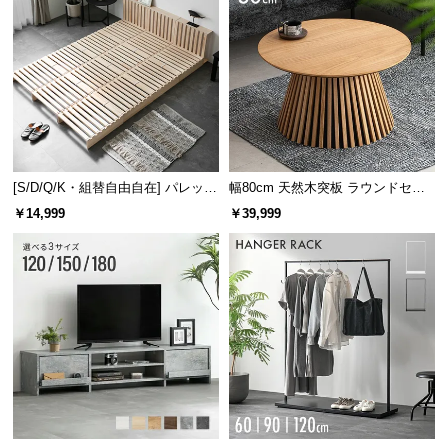
安心と信頼の「3ヶ月保証」
機能の損壊・部品の紛失など予期せぬトラブルに
も無償で対応。 ご購入3ヶ月以内に不具合が発生
した場合、新しくご交換させて頂きます。
[S/D/Q/K・組替自由自在] パレット
幅80cm 天然木突板 ラウンドセン
ベッド 8/12/16枚セット
ターテーブル 美しい格子デザイン
￥14,999
￥39,999