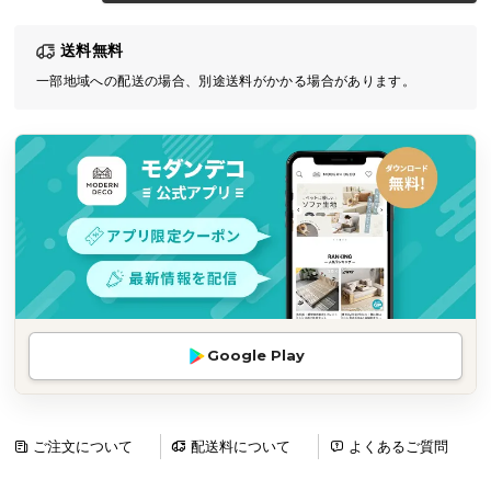
気
送料無料
ア
イ
一部地域への配送の場合、別途送料がかかる場合があります。
テ
ム
ラ
ン
キ
ン
グ
商
Google Play
品
カ
テ
ゴ
ご注文について
配送料について
よくあるご質問
リ
か