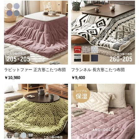
保
証
に
つ
い
て
安心安全なエコテックス®認証取得
会
員
繊維製品の国際的な安全基準、エコテックス®スタン
規
ダード100を取得。350種類以上の有害化学物質試験
ラビットファー 正方形こたつ布団
フランネル 長方形こたつ布団
等をクリアしているため、安心安全です。
約
￥10,980
￥9,400
に
つ
い
て
お
客
様