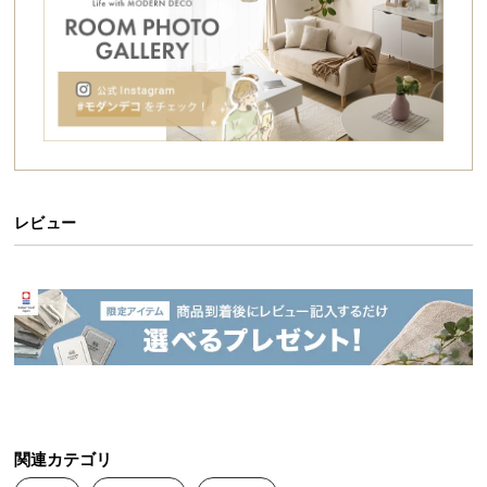
シ
ョ
ッ
ピ
ン
グ
あったかシープボアのボリュームたっぷりこた
つ布団
ガ
イ
ぬくもりを感じる個性豊かなこたつ布団。お部屋を
ド
おしゃれな印象へ変えてくれるデザインと、ふわふ
わ触感でボリュームのあるシープボアで寒い季節を
レビュー
暖かくおしゃれに過ごせます。
お
支
払
い
に
つ
い
て
関連カテゴリ
配