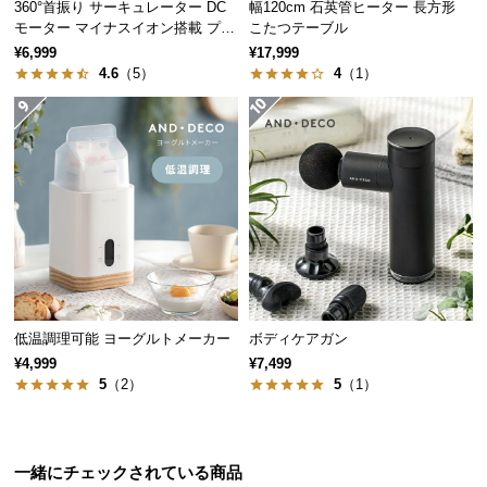
360°首振り サーキュレーター DC
幅120cm 石英管ヒーター 長方形
経
モーター マイナスイオン搭載 プレ
こたつテーブル
路
ミアムタイプ
¥6,999
¥17,999
に
4.6
（5）
4
（1）
つ
い
て
ふわふわな裏面シープボア
返
品・
まるで羊毛のようなもこもこふわふわなシープボア
キ
生地。保温性と防寒性に優れています。
ャ
ン
セ
低温調理可能 ヨーグルトメーカー
ボディケアガン
ル
¥4,999
¥7,499
に
5
（2）
5
（1）
つ
い
て
一緒にチェックされている商品