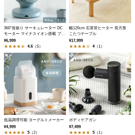
経
路
に
つ
360°首振り サーキュレーター DC
幅120cm 石英管ヒーター 長方形
い
モーター マイナスイオン搭載 プレ
こたつテーブル
て
ミアムタイプ
¥6,999
¥17,999
4.6
（5）
4
（1）
返
品・
キ
ャ
ン
セ
ル
に
つ
い
低温調理可能 ヨーグルトメーカー
ボディケアガン
て
¥4,999
¥7,499
5
（2）
5
（1）