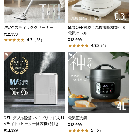
中
型
商
品
2WAYスティッククリーナー
50%OFF対象！温度調整機能付き
の
電気ケトル
¥12,999
配
4.7
（23）
¥12,999
送
4.75
（4）
に
つ
い
て
小
型
商
品
の
6.5L ダブル除菌 ハイブリッド式 U
電気圧力鍋
配
Vライト+ヒーター除菌機能付き
¥12,999
送
¥13,999
5
（2）
に