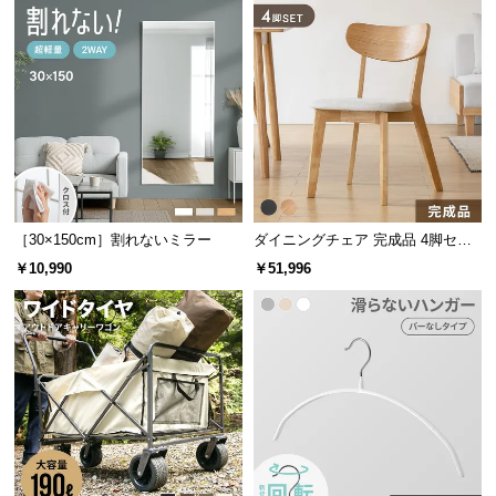
情
報
©
M
O
D
E
R
N
［30×150cm］割れないミラー
ダイニングチェア 完成品 4脚セッ
D
ト
￥10,990
￥51,996
E
C
O
C
o.,
L
t
d.
A