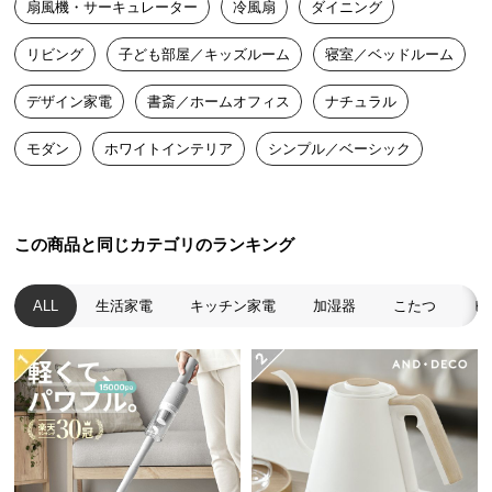
扇風機・サーキュレーター
冷風扇
ダイニング
送
料
リビング
子ども部屋／キッズルーム
寝室／ベッドルーム
に
つ
デザイン家電
書斎／ホームオフィス
ナチュラル
い
て
モダン
ホワイトインテリア
シンプル／ベーシック
大
型
この商品と同じカテゴリのランキング
商
品
の
ALL
生活家電
キッチン家電
加湿器
こたつ
ヒ
配
送
に
つ
い
て