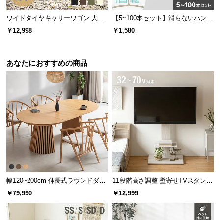
l
l
ワイドタイヤキャリーワゴン 大容
【5~100本セット】滑らないハンガ
量190L 耐荷重150kg
ー
￥12,998
￥1,580
あなたにおすすめの商品
幅120~200cm 伸長式ラウンドダイ
11段階高さ調整 壁寄せTVスタンド
ニングテーブル 6人掛け 天然木突
キャスター付き 上下左右角度調節
￥79,990
￥12,999
板 美しい格子デザイン
機能