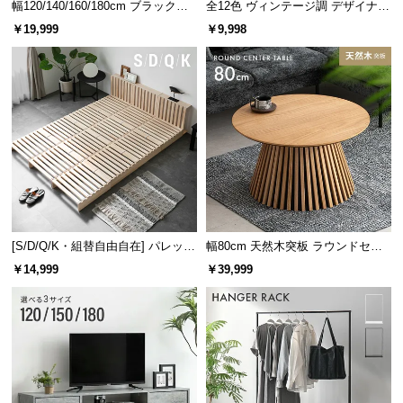
幅120/140/160/180cm ブラックフ
全12色 ヴィンテージ調 デザイナー
レーム ダイニング 大理石調 4人掛
ズシェルチェア
￥19,999
￥9,998
け
[S/D/Q/K・組替自由自在] パレット
幅80cm 天然木突板 ラウンドセン
ベッド 8/12/16枚セット
ターテーブル 美しい格子デザイン
￥14,999
￥39,999