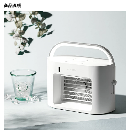
ら
商品説明
探
す
イ
ン
テ
リ
ア
テ
イ
ス
ト
か
ら
探
す