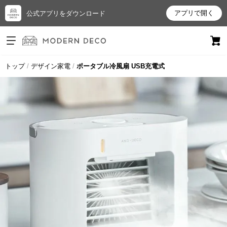
アプリで開く
公式アプリをダウンロード
ログイン
新規会員登録
トップ
デザイン家電
ポータブル冷風扇 USB充電式
お
気
に
入
り
ア
イ
テ
ム
最