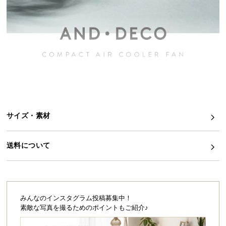
イ
ン
テ
リ
ア
コ
ー
デ
ィ
サイズ・素材
ネ
ー
ト
送料について
か
ら
探
す
みんなのインスタグラム投稿募集中！
素敵な写真を撮るためのポイントもご紹介♪