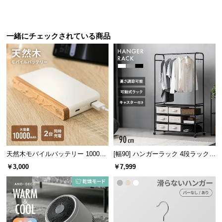
保
証
に
一緒にチェックされている商品
つ
い
て
会
員
規
約
に
つ
い
天然木モバイルバッテリー 10000m
[幅90] ハンガーラック 4段ラック収
て
Ah USB-C/USB-A 2台同時充電対応
納 キャスター付き
￥3,000
￥7,999
お
客
様