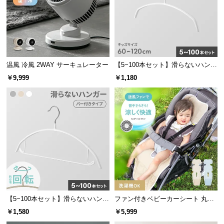
サ
ポ
ー
ト
温風 冷風 2WAY サーキュレーター
【5~100本セット】滑らないハンガ
ー キッズサイズ
￥9,999
￥1,180
お
知
ら
せ
ブ
ロ
グ
【5~100本セット】滑らないハンガ
ファン付きベビーカーシート 丸洗
ー バー付き
いOK リモコン操作対応 通気性抜
￥1,580
￥5,999
企
群 夏の熱対策に最適
業