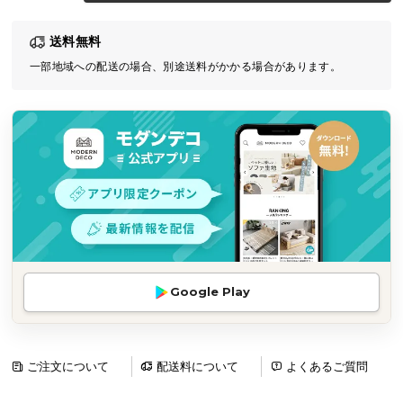
気
送料無料
ア
イ
一部地域への配送の場合、別途送料がかかる場合があります。
テ
ム
ラ
ン
キ
ン
グ
商
Google Play
品
カ
テ
ゴ
ご注文について
配送料について
よくあるご質問
リ
か