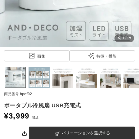
近
チ
ェ
ッ
ク
し
1
/
19
た
ア
画像
特徴・機能
イ
テ
ム
商品番号
hpcf02
特
集
ポータブル冷風扇 USB充電式
一
¥
3,999
覧
税込
バリエーションを選択する
人