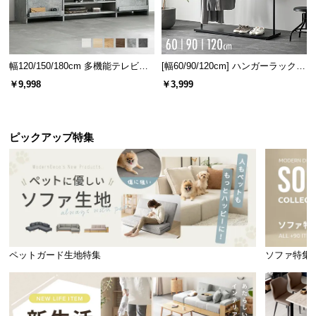
幅120/150/180cm 多機能テレビボ
[幅60/90/120cm] ハンガーラック
ード 木目/石目調 オープン収納・
スチール 4段階高さ調節 サイドフ
￥9,998
￥3,999
引き出し収納付き
ック オープンラック シンプル
ピックアップ特集
ペットガード生地特集
ソファ特集