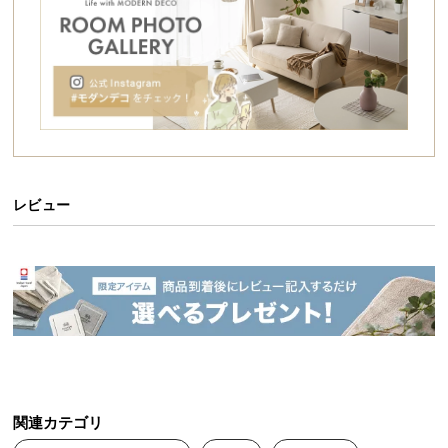
シ
ョ
ッ
ピ
ン
グ
ガ
イ
ド
レビュー
お
支
払
い
に
つ
い
て
関連カテゴリ
配