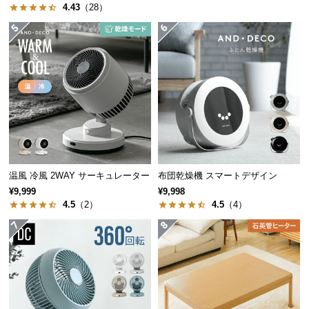
4.43
（28）
つ
い
て
開
梱
設
置
サ
ー
ビ
温風 冷風 2WAY サーキュレーター
布団乾燥機 スマートデザイン
ス
¥9,999
¥9,998
4.5
（2）
4.5
（4）
に
つ
い
て
搬
入