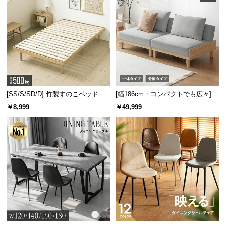
[SS/S/SD/D] 竹製すのこベッド
[幅186cm・コンパクトでも広々] 3
人掛けソファベッド リクライニン
￥8,999
￥49,999
グ 天然木フレーム 北欧