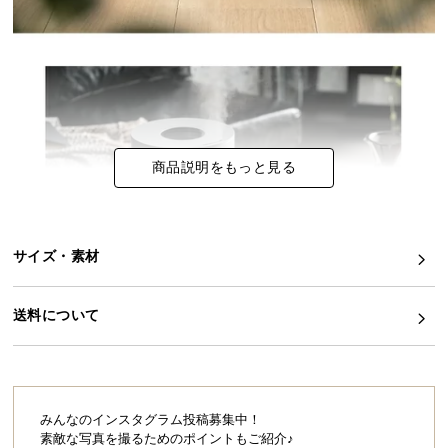
イ
ン
テ
リ
ア
コ
商品説明をもっと見る
ー
デ
ィ
ネ
サイズ・素材
ー
ト
か
送料について
ら
探
す
みんなのインスタグラム投稿募集中！
素敵な写真を撮るためのポイントもご紹介♪