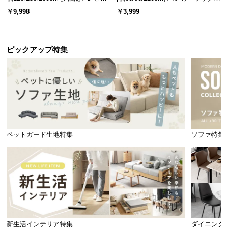
ード 木目/石目調 オープン収納・
スチール 4段階高さ調節 サイドフ
￥9,998
￥3,999
引き出し収納付き
ック オープンラック シンプル
ピックアップ特集
ペットガード生地特集
ソファ特集
新生活インテリア特集
ダイニング