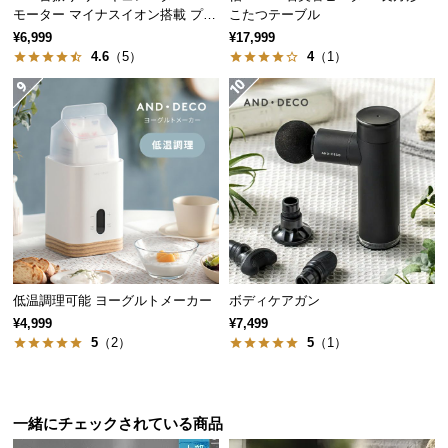
モーター マイナスイオン搭載 プレ
こたつテーブル
サ
ミアムタイプ
¥6,999
¥17,999
ポ
4.6
（5）
4
（1）
ー
ト
お
知
ら
せ
低温調理可能 ヨーグルトメーカー
ボディケアガン
ブ
¥4,999
¥7,499
ロ
5
（2）
5
（1）
グ
一緒にチェックされている商品
企
業