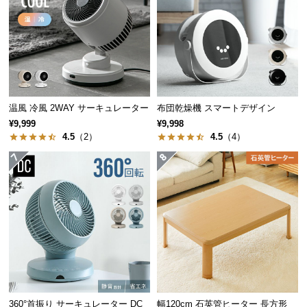
保
証
に
つ
い
て
温風 冷風 2WAY サーキュレーター
布団乾燥機 スマートデザイン
会
¥9,999
¥9,998
員
4.5
（2）
4.5
（4）
規
約
に
つ
い
て
お
客
360°首振り サーキュレーター DC
幅120cm 石英管ヒーター 長方形
様