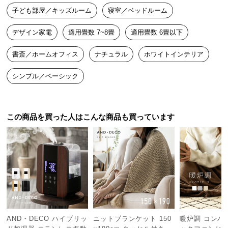
中
子ども部屋／キッズルーム
寝室／ベッドルーム
型
商
デザイン家電
適用畳数 7~8畳
適用畳数 6畳以下
品
の
書斎／ホームオフィス
ナチュラル
ホワイトインテリア
配
送
シンプル／ベーシック
に
つ
い
この商品を買った人はこんな商品も買っています
て
小
型
商
品
の
配
送
AND・DECO ハイブリッ
ニットブランケット 150
暖炉調 コンパ
に