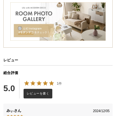
シ
ョ
ッ
ピ
ン
グ
ガ
イ
ド
レビュー
お
支
払
総合評価
い
1件
に
5.0
つ
レビューを書く
い
て
みぃ
2024/12/05
配