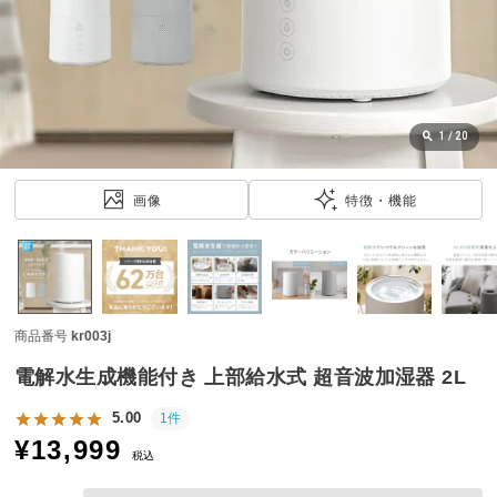
近
チ
ェ
ッ
ク
し
1
/
20
た
ア
画像
特徴・機能
イ
テ
ム
商品番号
kr003j
特
集
電解水生成機能付き 上部給水式 超音波加湿器 2L
一
覧
5.00
1件
¥
13,999
税込
人