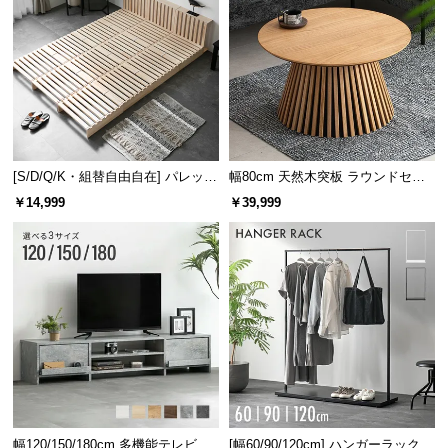
[S/D/Q/K・組替自由自在] パレット
幅80cm 天然木突板 ラウンドセン
ベッド 8/12/16枚セット
ターテーブル 美しい格子デザイン
￥14,999
￥39,999
幅120/150/180cm 多機能テレビボ
[幅60/90/120cm] ハンガーラック