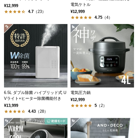
経
電気ケトル
¥12,999
路
4.7
（23）
¥12,999
4.75
（4）
に
つ
い
て
返
品・
キ
ャ
ン
セ
6.5L ダブル除菌 ハイブリッド式 U
電気圧力鍋
ル
Vライト+ヒーター除菌機能付き
¥12,999
に
¥13,999
5
（2）
つ
4.43
（28）
い
て