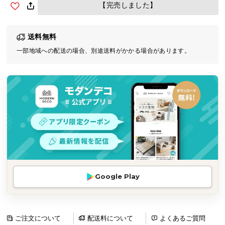
【完売しました】
気
ア
イ
送料無料
テ
一部地域への配送の場合、別途送料がかかる場合があります。
ム
ラ
ン
キ
ン
グ
商
品
カ
Google Play
テ
ゴ
リ
ご注文について
配送料について
よくあるご質問
か