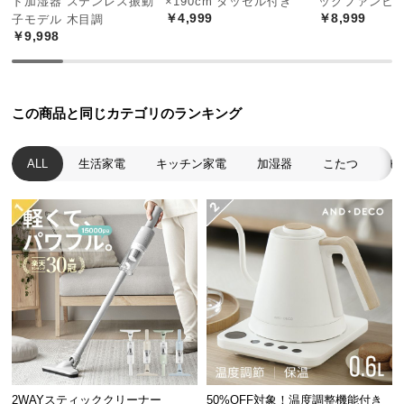
ド加湿器 ステンレス振動
×190cm タッセル付き
ックファンヒ
￥4,999
￥8,999
つ
子モデル 木目調
￥9,998
い
て
開
この商品と同じカテゴリのランキング
梱
設
ALL
生活家電
キッチン家電
加湿器
こたつ
ヒ
置
サ
ー
ビ
ス
に
つ
い
て
搬
入
2WAYスティッククリーナー
50%OFF対象！温度調整機能付き