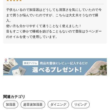
送
料
子供もいるので加湿器はどうしても清潔さを気にしていたので今
まで買うか悩んでいたのですが、こちらは大丈夫そうなので購
に
入。

つ
使い方も分かりやすくて迷うことなく使えました！

い
音もすごく静かで睡眠を妨げることもないので普段はラベンダー
て
のオイルを使って使用しています。
大
型
商
品
の
配
送
に
つ
い
関連カテゴリ
て
加湿器
超音波加湿器
ダイニング
リビング