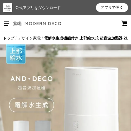
アプリで開く
公式アプリをダウンロード
ログイン
新規会員登録
トップ
デザイン家電
電解水生成機能付き 上部給水式 超音波加湿器 2L
お
気
に
入
り
ア
イ
テ
ム
最