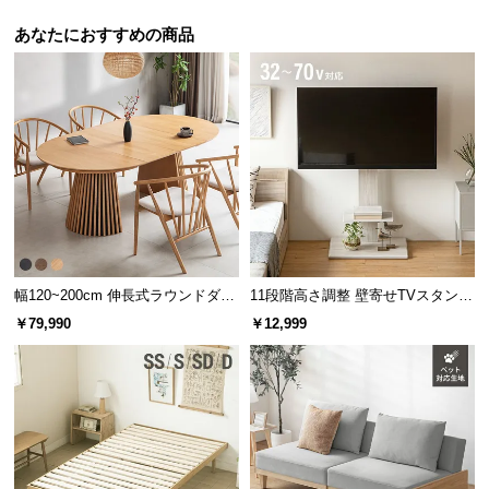
あなたにおすすめの商品
幅120~200cm 伸長式ラウンドダイ
11段階高さ調整 壁寄せTVスタンド
ニングテーブル 6人掛け 天然木突
キャスター付き 上下左右角度調節
￥79,990
￥12,999
板 美しい格子デザイン
機能