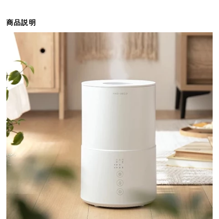
ら
探
商品説明
す
イ
ン
テ
リ
ア
テ
イ
ス
ト
か
ら
探
す