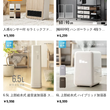
人感センサー付 セラミックファン
[幅60/90] ハンガーラック 4段ラッ
ヒーター スタイリッシュモデル
ク収納 キャスター付き
￥5,999
￥6,299
6.5L 上部給水式 超音波加湿器 ステ
6L 上部給水式 ハイブリッド加湿器
ンレス振動子モデル
￥9,998
￥8,999