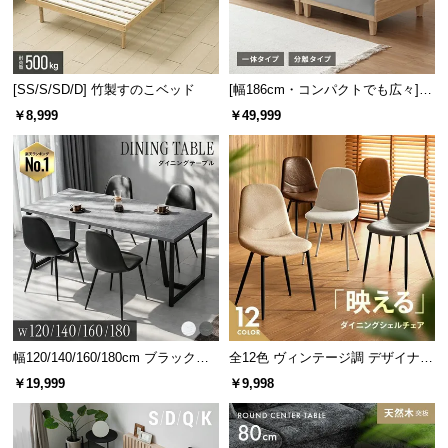
[SS/S/SD/D] 竹製すのこベッド
[幅186cm・コンパクトでも広々] 3
人掛けソファベッド リクライニン
￥8,999
￥49,999
グ 天然木フレーム 北欧
幅120/140/160/180cm ブラックフ
全12色 ヴィンテージ調 デザイナー
レーム ダイニング 大理石調 4人掛
ズシェルチェア
￥19,999
￥9,998
け