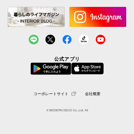
公式アプリ
コードフック
コード収納
コーポレートサイト
会社概要
コードフック
コードの長さ調節や垂れ下がりの
© MODERN DECO Co.,Ltd. All
防止に役立ちます。