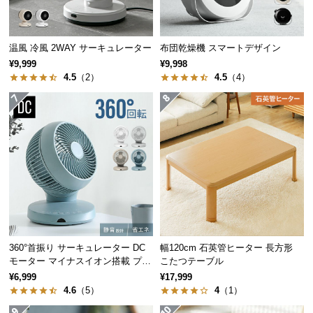
保
証
に
温風 冷風 2WAY サーキュレーター
布団乾燥機 スマートデザイン
つ
遠赤外線の優れた3つのポイント
¥9,999
¥9,998
い
4.5
（2）
4.5
（4）
て
熱が被加熱物だけに働くため効
熱電効率 ◎
率良く温められる。
会
員
空気を温める対流加熱に比べ、
予熱時間 ◎
短時間で温まる。
規
約
空気を介さず粉塵が少ないため
に
クリーン ◎
クリーンな加熱に。
つ
い
て
360°首振り サーキュレーター DC
幅120cm 石英管ヒーター 長方形
モーター マイナスイオン搭載 プレ
こたつテーブル
手元スイッチで楽々ON/OFF
ミアムタイプ
¥6,999
¥17,999
お
4.6
（5）
4
（1）
電源のON/OFFを手元のスイッチで簡単に操作できま
客
す。シンプルで目立たず見た目もすっきり。
様