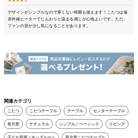
ィーをしたり、勉強やパソコン作業も快適な広さで
送
す。お部屋の中心にずっと過ごしたい居心地を。
料
デザインがシンプルなので寒くない時期も使えます！こたつは遠
赤外線ヒーターでじんわりと温まる感じが心地よいです。ただ、
に
ファンの音が少し気になることがあります。
つ
い
て
大
型
商
品
の
配
送
関連カテゴリ
に
こたつ
こたつテーブル
テーブル
センターテーブル
つ
い
長方形
ナチュラル
シンプル／ベーシック
リビング
て
安心の日本メーカー製ヒーター
子ども部屋／キッズルーム
長方形こたつテーブル