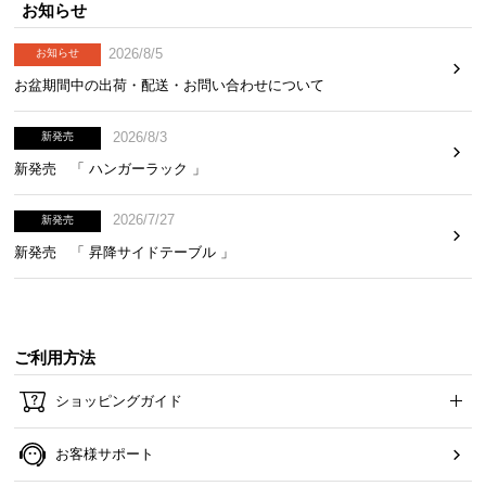
お知らせ
2026/8/5
お知らせ
お盆期間中の出荷・配送・お問い合わせについて
継ぎ脚で高さ調節可能
2026/8/3
新発売
新発売 「 ハンガーラック 」
テーブル脚の高さを変えられる約5㎝の継脚付き。お
好みで高さを簡単に調節できます。
2026/7/27
新発売
新発売 「 昇降サイドテーブル 」
ご利用方法
ショッピングガイド
お客様サポート