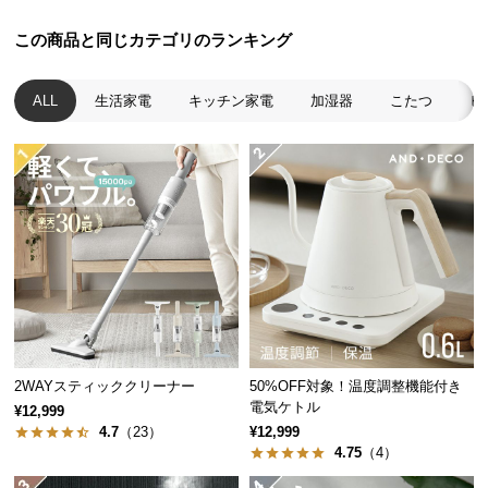
つ
メトロ電気工業株式会社
この商品と同じカテゴリのランキング
い
大正2年創業の歴史と実績に定評のある国内トッ
て
プクラスの熱源専門メーカー。
ALL
生活家電
キッチン家電
加湿器
こたつ
ヒ
開
梱
設
置
芯までぬくもる石英管ヒーター
サ
ー
ビ
遠赤外線の効果で体の芯まであたたかく。人や環境
にやさしいクリーンな温もりを届けます。
ス
に
つ
い
2WAYスティッククリーナー
50%OFF対象！温度調整機能付き
て
電気ケトル
¥12,999
4.7
（23）
¥12,999
搬
4.75
（4）
入