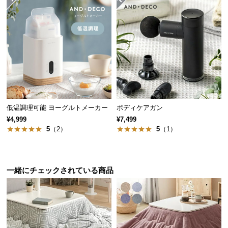
サ
ポ
ー
ト
お
知
ら
低温調理可能 ヨーグルトメーカー
ボディケアガン
せ
¥4,999
¥7,499
5
（2）
5
（1）
ブ
ロ
一緒にチェックされている商品
ファンモーターで隅々まで温かい
グ
ヒーター部分に搭載されたファンモーターが、空間
に対流を起こして暖気を拡散させます。
企
業