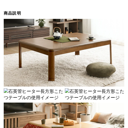
ら
探
商品説明
す
イ
ン
テ
リ
ア
テ
イ
ス
ト
か
ら
探
す