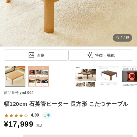
近
チ
ェ
ッ
ク
し
1
/
20
た
ア
画像
特徴・機能
イ
テ
ム
商品番号
ynd-004
特
集
幅120cm 石英管ヒーター 長方形 こたつテーブル
一
覧
4.00
1件
¥
17,999
税込
人