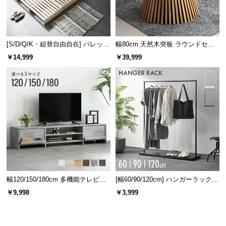
インテリア性の高いデザインなので、春夏はセンタ
ーテーブルとしてオールシーズン使えます。
[S/D/Q/K・組替自由自在] パレット
幅80cm 天然木突板 ラウンドセン
ベッド 8/12/16枚セット
ターテーブル 美しい格子デザイン
￥14,999
￥39,999
寒い時期
暖かい時期
幅120/150/180cm 多機能テレビボ
[幅60/90/120cm] ハンガーラック
ード 木目/石目調 オープン収納・
スチール 4段階高さ調節 サイドフ
￥9,998
￥3,999
引き出し収納付き
ック オープンラック シンプル