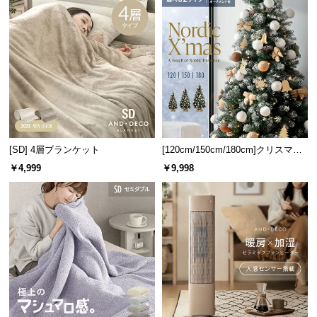
l
l
[SD] 4層ブランケット
[120cm/150cm/180cm]クリスマス
ツリー オーナメント付
￥4,999
￥9,998
無段階の温度調節で快適な温かさに
「弱」から「強」まで無段階で温度調節可能。いつ
でも快適な温度に調節できます。