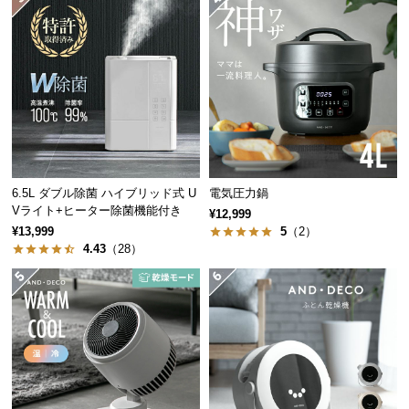
経
路
に
つ
い
て
ポカポカに温まる遠赤外線
返
熱の浸透性が高い遠赤外線が体の芯までじっくりと
品・
温め、ポカポカとした心地よさが持続します。
6.5L ダブル除菌 ハイブリッド式 U
電気圧力鍋
キ
Vライト+ヒーター除菌機能付き
¥12,999
ャ
¥13,999
5
（2）
ン
4.43
（28）
セ
ル
に
つ
い
て