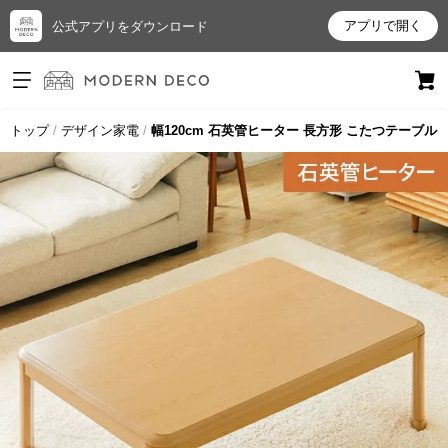
アプリで開く
公式アプリをダウンロード
ログイン
新規会員登録
トップ
デザイン家電
幅120cm 石英管ヒーター 長方形 こたつテーブル
お
気
に
入
り
ア
イ
テ
ム
最