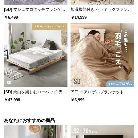
[SD] マシュマロタッチブランケッ
加湿機能付き セラミックファンヒ
ト
ーター
￥6,499
￥14,999
無段階
温度調節
［弱］
［強］
[SD] 余白を楽しむローベッド 天然
[SD] エアロゲルブランケット
木調 ステージベッド プレミアムマ
家計に優しい省エネ性能
￥43,998
￥6,999
ットレス付き
冬場のエアコンは電気代を高くする原因に。こたつ
あなたにおすすめの商品
を使って賢く節約しましょう。