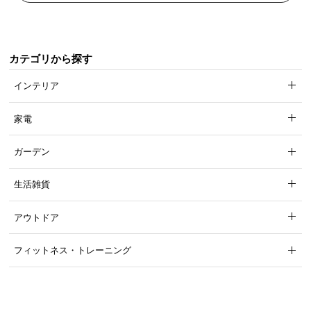
カテゴリから探す
温もりのある優しい木目調
インテリア
天然木を思わせる自然な木目調に仕上げられたテー
ブルはインテリアの主役になります。
家電
ガーデン
生活雑貨
アウトドア
フィットネス・トレーニング