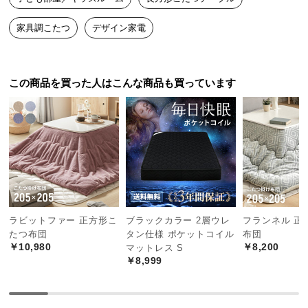
中
型
家具調こたつ
デザイン家電
商
こたつの最重要パーツであるヒーター部分は、安心
と信頼の日本メーカー製です。
品
の
この商品を買った人はこんな商品も買っています
配
送
に
つ
い
て
小
型
ラビットファー 正方形こ
ブラックカラー 2層ウレ
フランネル 正
商
たつ布団
タン仕様 ポケットコイル
布団
品
￥10,980
￥8,200
マットレス S
ヒーター
日本メーカー製
の
￥8,999
配
送
に