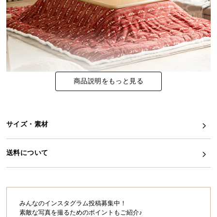
イ
ン
テ
リ
ア
コ
商品説明をもっと見る
ー
デ
たくさんのお客様に選ばれる理由
ィ
ネ
「あったらいいな」をカタチにした、同価格帯で最
サイズ・素材
高クラスの充実の機能性を誇っています。
ー
ト
か
送料について
ら
探
す
日本社製ヒーター
ファンモーター
みんなのインスタグラム投稿募集中！
素敵な写真を撮るためのポイントもご紹介♪