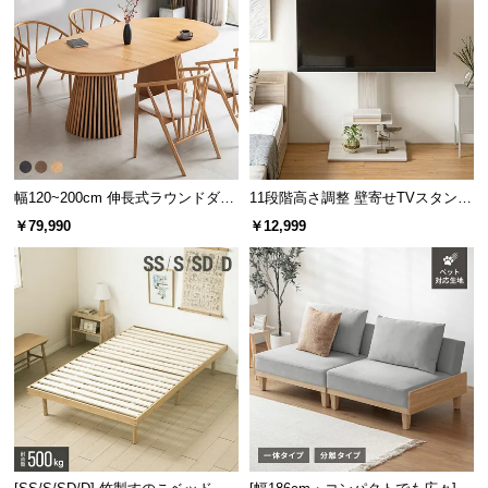
幅120~200cm 伸長式ラウンドダイ
11段階高さ調整 壁寄せTVスタンド
ニングテーブル 6人掛け 天然木突
キャスター付き 上下左右角度調節
￥79,990
￥12,999
板 美しい格子デザイン
機能
1時間あたりの電気代比較