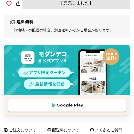
【完売しました】
気
ア
イ
送料無料
テ
一部地域への配送の場合、別途送料がかかる場合があります。
ム
ラ
ン
キ
ン
グ
商
品
カ
Google Play
テ
ゴ
リ
ご注文について
配送料について
よくあるご質問
か