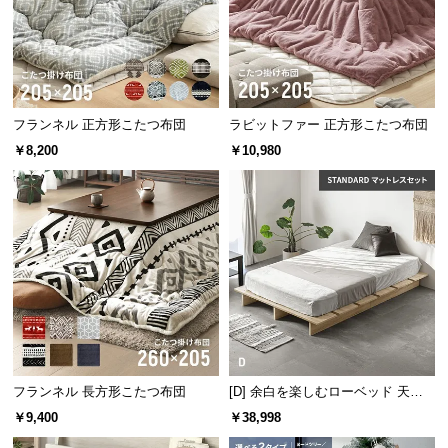
情
報
©
M
O
フランネル 正方形こたつ布団
ラビットファー 正方形こたつ布団
D
￥8,200
￥10,980
E
R
N
D
E
C
O
ムラなくすぐに温まる
C
こたつ内の隅々まで暖気を行き渡らせ、ムラなく素
o.,
早く温めることができます。
L
t
フランネル 長方形こたつ布団
[D] 余白を楽しむローベッド 天然
d.
木調 ステージベッド マットレス付
￥9,400
￥38,998
A
き