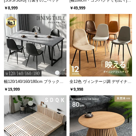
[SS/S/SD/D] 竹製すのこベッド
[幅186cm・コンパクトでも広々] 3
人掛けソファベッド リクライニン
￥8,999
￥49,999
グ 天然木フレーム 北欧
エアコン
こたつ
約16.2円
約4.7円
1kWh26円として、1日あたり8時間/30日間使った
場合で計算しています。
幅120/140/160/180cm ブラックフ
全12色 ヴィンテージ調 デザイナー
2,000
レーム ダイニング 大理石調 4人掛
ズシェルチェア
1ヶ月で
円以上の節約！
￥19,999
￥9,998
け
オフシーズンはテーブルとして