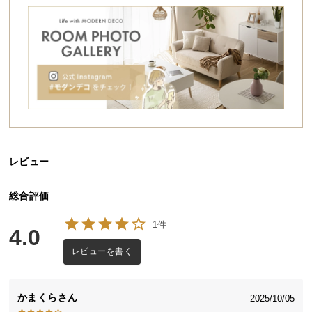
シ
ョ
ッ
ピ
無段階温度調節
遠赤外線
省エネ性能
ン
グ
ガ
イ
ド
安全ヒューズ
2WAY高さ調節
UV塗装
レビュー
お
支
払
総合評価
他を圧倒する機能性を実現しました!
い
1件
に
4.0
つ
レビューを書く
い
おうち時間がもっと好きになる
て
家族でわいわい囲んだり、一人でまったりくつろい
かまくら
2025/10/05
だり。オールシーズン使えるテーブルは、鍋パーテ
配