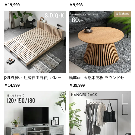
レーム ダイニング 大理石調 4人掛
ズシェルチェア
￥19,999
￥9,998
け
引き出しの内寸
横幅
奥行き
高さ
[S/D/Q/K・組替自由自在] パレット
幅80cm 天然木突板 ラウンドセン
約28.1㎝
約33.4㎝
約6.4㎝
ベッド 8/12/16枚セット
ターテーブル 美しい格子デザイン
￥14,999
￥39,999
スライドレールで開閉なめらか
たくさん収納すると重くなってしまいがちな引き出
しの開閉も、少しの力で簡単に行えます。