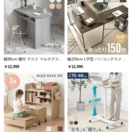
情
報
©
M
デンマーク調の本格北欧デザイン
O
D
家具づくりの長い歴史を持つデンマーク。本格的な
E
北欧スタイルをオマージュして設計しました。
R
N
幅90cm 棚付 デスク マルチデスク
幅150cm L字型 パソコンデスク ワ
ドレッサー
ークデスク サイド組替可能 コーナ
D
￥12,999
￥12,999
ー 木目調
E
C
O
C
o.,
L
t
d.
A