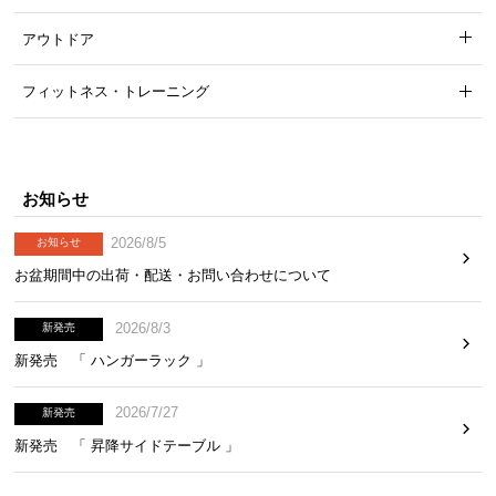
アウトドア
水をこぼしてしまった場合や汚れたときもサッと拭
くだけ。お手入れらくらくで長くお使いいただけま
フィットネス・トレーニング
す。
お知らせ
2026/8/5
お知らせ
お盆期間中の出荷・配送・お問い合わせについて
2026/8/3
新発売
新発売 「 ハンガーラック 」
2026/7/27
新発売
新発売 「 昇降サイドテーブル 」
安心して使える耐久性