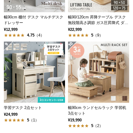
経
路
幅90cm 棚付 デスク マルチデスク
幅90/120cm 昇降テーブル デスク
に
ドレッサー
無段階高さ調節 ガス圧昇降式 ダイ
つ
ニング 高さ55~70cm
¥12,999
¥22,999
い
4.75
（4）
5
（9）
て
返
品・
キ
ャ
ン
セ
ル
に
つ
学習デスク 2点セット
幅90cm ランドセルラック 学習机
3点セット
い
¥24,999
5
（1）
¥19,990
て
5
（2）