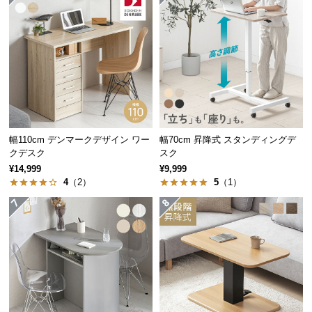
つ
い
て
開
梱
設
置
幅110cm デンマークデザイン ワー
幅70cm 昇降式 スタンディングデ
サ
クデスク
スク
ー
¥14,999
¥9,999
ビ
4
（2）
5
（1）
ス
に
つ
い
て
搬
入