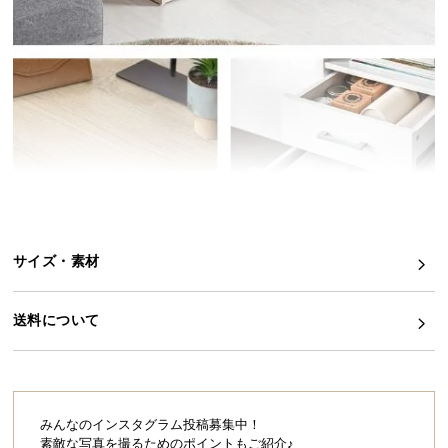
イ
ン
テ
リ
ア
コ
ー
デ
ィ
ネ
サイズ・素材
ー
ト
か
送料について
ら
探
す
みんなのインスタグラム投稿募集中！
素敵な写真を撮るためのポイントもご紹介♪