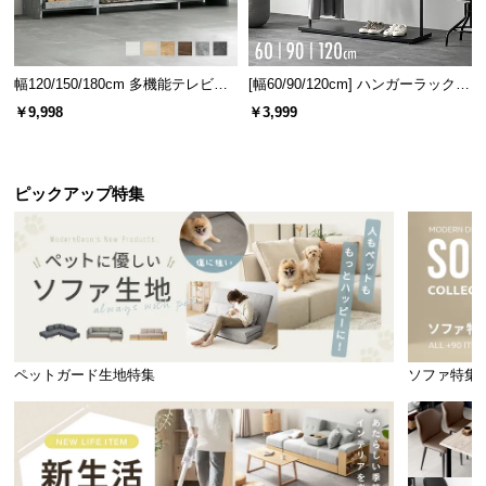
幅120/150/180cm 多機能テレビボ
[幅60/90/120cm] ハンガーラック
ード 木目/石目調 オープン収納・
スチール 4段階高さ調節 サイドフ
￥9,998
￥3,999
引き出し収納付き
ック オープンラック シンプル
ピックアップ特集
使い勝手のいいオープンスペース
ペットガード生地特集
ソファ特集
ノートPCも収められるオープン収納。作業終わりの
デスク周りをスッキリさせることが出来ます。