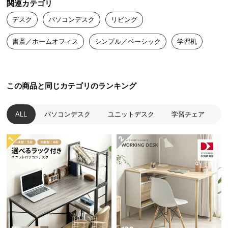
関連カテゴリ
送
デスク
パソコンデスク
リビング
料
に
書斎／ホームオフィス
シンプル／ベーシック
学習机
つ
い
て
この商品と同じカテゴリのランキング
大
型
商
ALL
パソコンデスク
ユニットデスク
学習チェア
品
の
配
送
に
つ
い
て