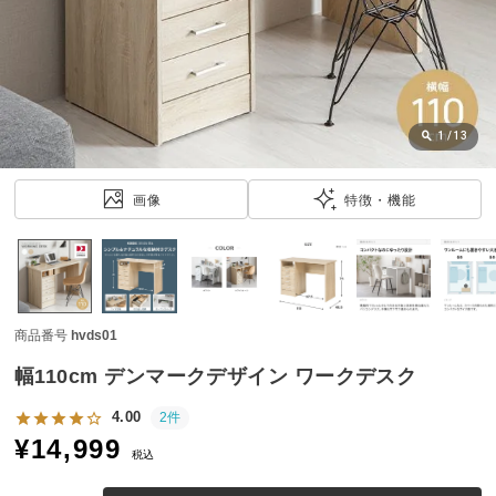
近
チ
ェ
ッ
ク
し
1
/
13
た
ア
画像
特徴・機能
イ
テ
ム
商品番号
hvds01
特
集
幅110cm デンマークデザイン ワークデスク
一
覧
4.00
2件
¥
14,999
税込
人