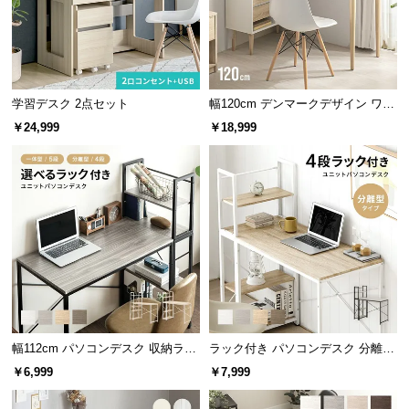
横幅
奥行き
高さ
サ
ポ
約110cm
約48.5cm
約76cm
ー
ト
学習デスク 2点セット
幅120cm デンマークデザイン ワー
クデスク
ワンルームにも置きやすい大きさ
￥24,999
￥18,999
お
ワンルームなど、スペースの限られた場所にも置き
やすいコンパクトなサイズ感です。
知
ら
せ
ブ
ロ
グ
幅112cm パソコンデスク 収納ラッ
ラック付き パソコンデスク 分離型
ク付き 一体型・分離型 コンパクト
タイプ
￥6,999
￥7,999
ワークデスク
企
業