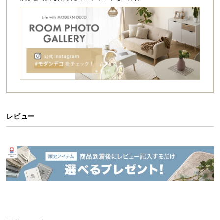
シ
ョ
ッ
ピ
ン
グ
ガ
イ
ド
お
レビュー
支
払
シンプル＆ナチュラルな収納付きデスク
い
に
繊細に表現された木目調が美しいパソコンデスク。
シンプルな北欧デザインでリビングや書斎だけでな
つ
く、オフィスにも自然と馴染みます。ゆったり使え
い
る天板と2種類の収納はデスクワークをより快適なも
て
のにします。
配