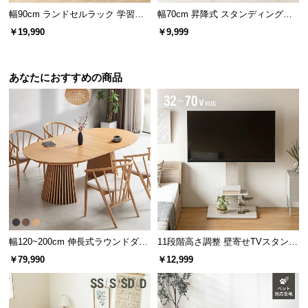
l
幅90cm ランドセルラック 学習机
幅70cm 昇降式 スタンディングデ
l
3点セット
スク
￥19,990
￥9,999
あなたにおすすめの商品
素材感あふれる美しい木目調
シンプルなデザインに映える美しい木目調。木の風
合いが感じられる表情豊かな仕上がりです。
幅120~200cm 伸長式ラウンドダイ
11段階高さ調整 壁寄せTVスタンド
ニングテーブル 6人掛け 天然木突
キャスター付き 上下左右角度調節
￥79,990
￥12,999
板 美しい格子デザイン
機能