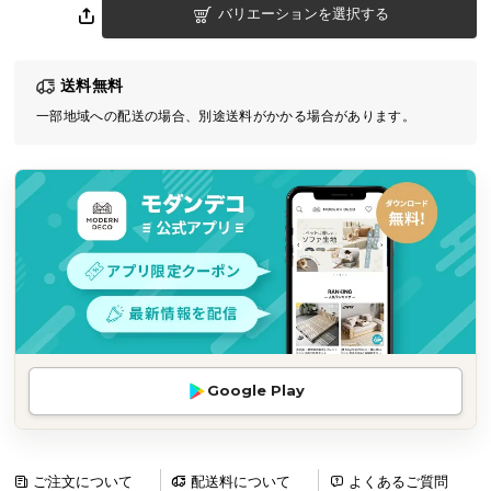
バリエーションを選択する
気
ア
イ
送料無料
テ
一部地域への配送の場合、別途送料がかかる場合があります。
ム
ラ
ン
キ
ン
グ
商
品
カ
Google Play
テ
ゴ
リ
か
ご注文について
配送料について
よくあるご質問