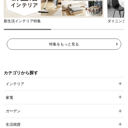
新生活インテリア特集
ダイニング
特集をもっと見る
オープンスペースの内寸
カテゴリから探す
横幅
奥行き
高さ
インテリア
約32.2㎝
約43㎝
約12.3㎝
家電
ガーデン
サッと拭くだけ簡単お手入れ
生活雑貨