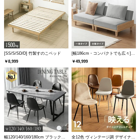
[SS/S/SD/D] 竹製すのこベッド
[幅186cm・コンパクトでも広々] 3
人掛けソファベッド リクライニン
￥8,999
￥49,999
グ 天然木フレーム 北欧
たっぷり収まる引き出し収納
小物の整理にピッタリな4段の引き出し。A4サイズも
収まる奥行きでノートやファイルも仕舞えます。
幅120/140/160/180cm ブラックフ
全12色 ヴィンテージ調 デザイナー