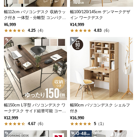
中
型
幅112cm パソコンデスク 収納ラッ
幅100/120/145cm デンマークデザ
商
ク付き 一体型・分離型 コンパクト
イン ワークデスク
ワークデスク
品
¥6,999
¥14,999
の
4.25
（4）
4.83
（6）
配
送
に
つ
い
て
小
型
商
幅150cm L字型 パソコンデスク ワ
幅90cm パソコンデスク シェルフ
品
ークデスク サイド組替可能 コーナ
付き
の
ー 木目調
¥12,999
¥16,990
配
4.67
（6）
5
（1）
送
に