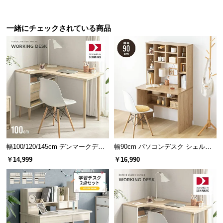
保
証
コンパクトなのにゆったり設計
に
一緒にチェックされている商品
つ
横幅約110cmとゆとりのある天板と収納を兼ね備え
い
たパソコンデスク。パソコンを使いながら資料をス
て
トレスなく広げられ、作業もサクサク進められま
す。
会
員
規
約
に
つ
幅100/120/145cm デンマークデザ
幅90cm パソコンデスク シェルフ
い
イン ワークデスク
付き
￥14,999
￥16,990
て
お
客
様