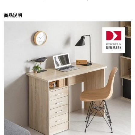
ら
探
商品説明
す
イ
ン
テ
リ
ア
テ
イ
ス
ト
か
ら
探
す