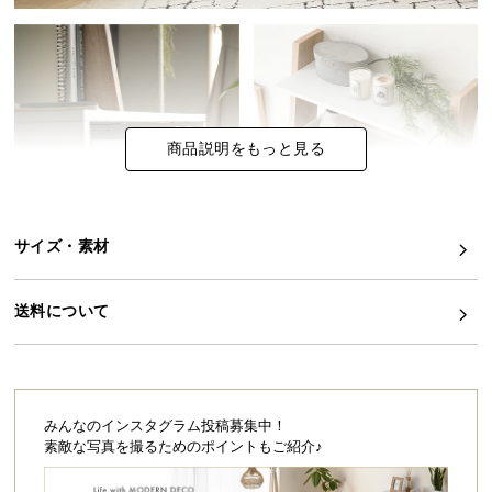
イ
ン
テ
リ
ア
商品説明をもっと見る
コ
ー
デ
ィ
サイズ・素材
ネ
ー
送料について
ト
か
ら
探
す
みんなのインスタグラム投稿募集中！
素敵な写真を撮るためのポイントもご紹介♪