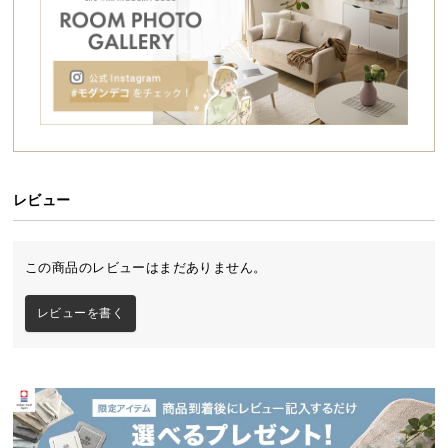
シ
ョ
ッ
ピ
ン
グ
ガ
イ
ド
レビュー
お
シンプル＆ナチュラルな北欧風オープンデスク
支
この商品のレビューはまだありません。
払
壁に立てかけ固定するだけで設置可能な収納付きオ
ープンデスク。光を遮らない解放感があり、ナチュ
い
レビューを書く
ラルな北欧デザインでリビングや書斎だけでなくオ
に
フィスにも自然と馴染む一台です。
つ
い
て
デンマーク生まれの本格北欧デザイン
配