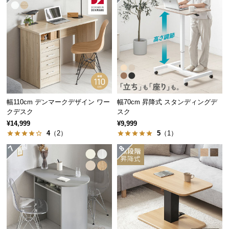
経
路
に
つ
い
て
素材感あふれる美しい木目調
返
品・
幅110cm デンマークデザイン ワー
幅70cm 昇降式 スタンディングデ
シンプルなデザインに映える美しい木目調。木の風
クデスク
スク
キ
合いが感じられる表情豊かな仕上がりです。
¥14,999
¥9,999
ャ
4
（2）
5
（1）
ン
セ
ル
に
つ
い
て