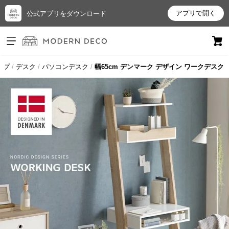
アプリで開く
公式アプリをダウンロード
ログイン
新規会員登録
ップ
デスク
パソコンデスク
幅65cm デンマーク デザイン ワークデスク
お
気
に
入
り
ア
イ
テ
ム
最