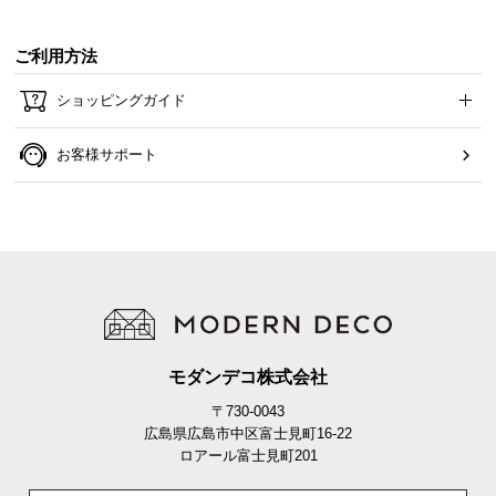
ご利用方法
ショッピングガイド
お客様サポート
・本製品は必ず壁に固定してご使用ください。
・固定の際は壁面への穴あけが発生いたします。
・壁面への固定用ネジはお客様ご自身でご用意くだ
さい。
モダンデコ株式会社
・壁材に適したネジのご使用をお願いいたします。
・施工に関してはご自身の責任でお願いいたしま
〒730-0043
す。
広島県広島市中区富士見町16-22
・下地が不明確の場合は、ハウスメーカーや工務店
ロアール富士見町201
などにご相談ください。