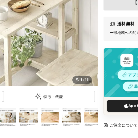
【
送料無料
一部地域への配
1
/
18
特徴・機能
App 
ご注文について