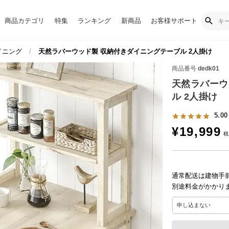
商品カテゴリ
特集
ランキング
新商品
お客様サポート
イニング
天然ラバーウッド製 収納付きダイニングテーブル 2人掛け
商品番号
dedk01
天然ラバーウ
ル 2人掛け
5.00
¥
19,999
通常配送は建物手
別途料金がかかり