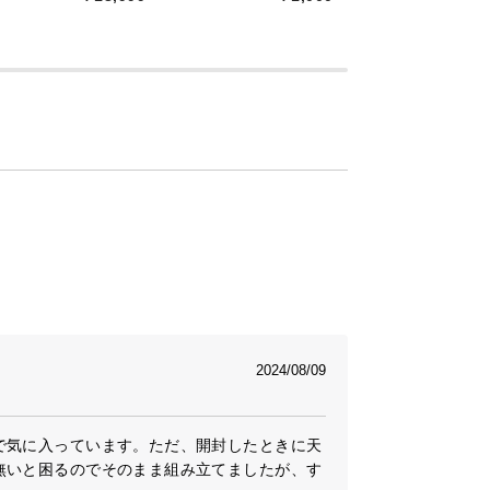
チュラルデザイン
たデザイン。まるでカフェのようなスタイ
。
2024/08/09
で気に入っています。ただ、開封したときに天
無いと困るのでそのまま組み立てましたが、す