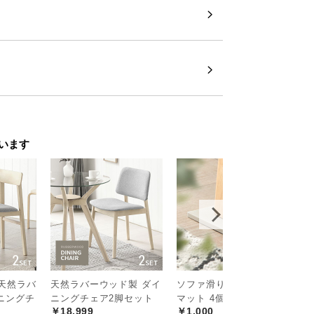
います
 天然ラバ
天然ラバーウッド製 ダイ
ソファ滑り止めシリコン
L
次へ
>
ニングチ
ニングチェア2脚セット
マット 4個セット
灯
￥18,999
￥1,000
￥