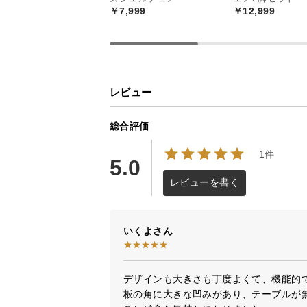
￥7,999
￥12,999
お部屋に馴染むナ
レビュー
総合評価
お部屋馴染みの良い無垢材を活かし
1件
5.0
リッシュな空間を演出してくれます
レビューを書く
いくよ
デザインも大きさも丁度よくて、機能的
板の角に大きな凹みがあり、テーブルが