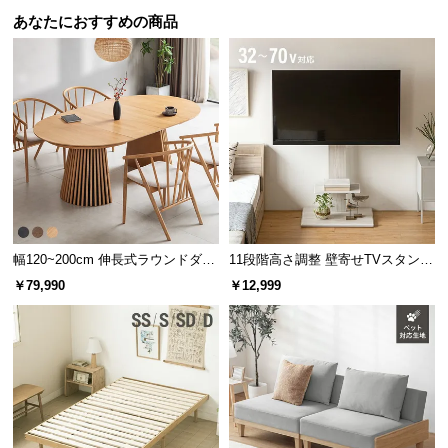
あなたにおすすめの商品
幅120~200cm 伸長式ラウンドダイ
11段階高さ調整 壁寄せTVスタンド
ニングテーブル 6人掛け 天然木突
キャスター付き 上下左右角度調節
￥79,990
￥12,999
板 美しい格子デザイン
機能