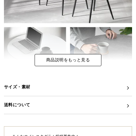
イ
ン
テ
リ
ア
コ
ー
デ
商品説明をもっと見る
ィ
ネ
ー
ト
サイズ・素材
か
ら
送料について
探
す