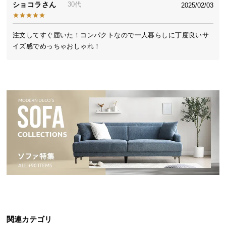
ショコラ
30代
2025/02/03
送
料
に
注文してすぐ届いた！コンパクトなので一人暮らしに丁度良いサ
つ
イズ感でめっちゃおしゃれ！
い
て
大
型
商
品
の
配
送
に
つ
い
て
関連カテゴリ