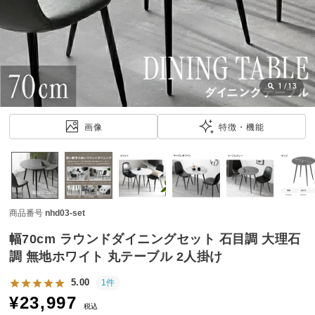
近
チ
ェ
ッ
ク
し
1
/
13
た
ア
画像
特徴・機能
イ
テ
ム
商品番号
nhd03-set
特
集
幅70cm ラウンドダイニングセット 石目調 大理石
一
調 無地ホワイト 丸テーブル 2人掛け
覧
5.00
1件
¥
23,997
税込
人