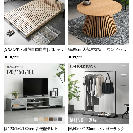
[S/D/Q/K・組替自由自在] パレット
幅80cm 天然木突板 ラウンドセン
ベッド 8/12/16枚セット
ターテーブル 美しい格子デザイン
￥14,999
￥39,999
幅120/150/180cm 多機能テレビボ
[幅60/90/120cm] ハンガーラック