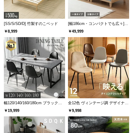
[SS/S/SD/D] 竹製すのこベッド
[幅186cm・コンパクトでも広々] 3
人掛けソファベッド リクライニン
￥8,999
￥49,999
グ 天然木フレーム 北欧
幅120/140/160/180cm ブラックフ
全12色 ヴィンテージ調 デザイナー
レーム ダイニング 大理石調 4人掛
ズシェルチェア
￥19,999
￥9,998
け