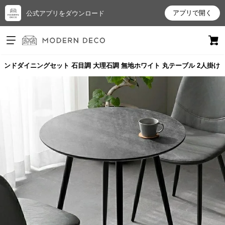
アプリで開く
公式アプリをダウンロード
ログイン
新規会員登録
ラウンドダイニングセット 石目調 大理石調 無地ホワイト 丸テーブル 2人掛け
お
気
に
入
り
ア
イ
テ
ム
最