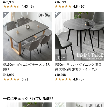
掛け
¥22,999
¥16,999
サ
4.63
（8）
4.8
（10）
ポ
ー
ト
お
知
ら
せ
幅150cm ダイニングテーブル 4人
幅70cm ラウンドダイニング 石目
掛け
調 大理石調 無地ホワイト 丸テー
ブ
ブル 2人掛け
¥44,990
¥10,998
ロ
5
（1）
4.6
（5）
グ
一緒にチェックされている商品
企
業