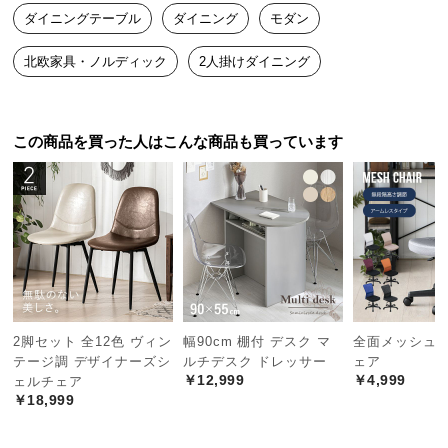
中
ダイニングテーブル
ダイニング
モダン
型
商
北欧家具・ノルディック
2人掛けダイニング
品
の
配
この商品を買った人はこんな商品も買っています
送
に
つ
い
て
小
型
商
2脚セット 全12色 ヴィン
幅90cm 棚付 デスク マ
全面メッシュ 
品
テージ調 デザイナーズシ
ルチデスク ドレッサー
ェア
の
￥12,999
￥4,999
ェルチェア
￥18,999
配
送
に