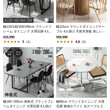
保
証
に
つ
い
幅120/140/160/180cm ブラックフ
幅115cm ラウンドダイニングテー
て
レーム ダイニング 大理石調 4人掛
ブル 4人掛け 天然木突板 美しい格
け
子デザイン
¥19,999
¥59,990
会
5
（3）
4.8
（5）
員
規
約
に
つ
い
て
お
幅160~200cm 伸長式 ブラックフレ
幅80cm ラウンドダイニング 大理
客
ームダイニング 大理石調 4人掛け
石調 無地ホワイト 丸テーブル 2人
様