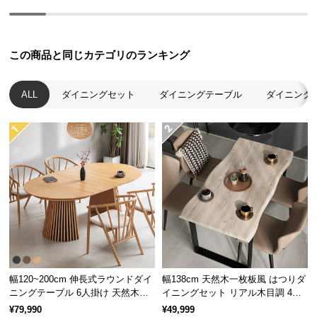
つ
い
て
この商品と同じカテゴリのランキング
開
ALL
ダイニングセット
ダイニングテーブル
ダイニング
梱
設
置
サ
ー
ビ
ス
に
つ
い
て
幅120~200cm 伸長式ラウンドダイ
幅138cm 天然木一枚板風 はつりダ
ニングテーブル 6人掛け 天然木突
イニングセット リアル木目調 4人
搬
板 美しい格子デザイン
掛け チェア4脚セット
¥79,990
¥49,999
入