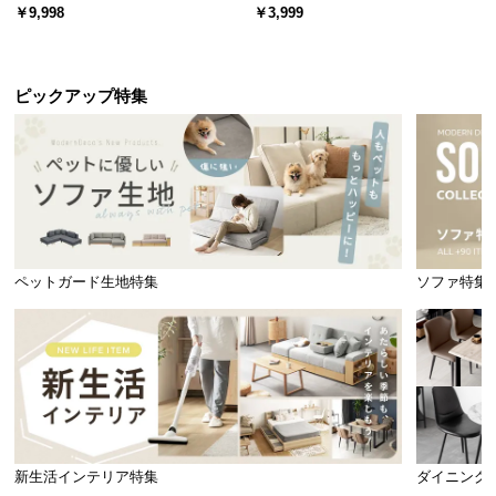
ード 木目/石目調 オープン収納・
スチール 4段階高さ調節 サイドフ
￥9,998
￥3,999
引き出し収納付き
ック オープンラック シンプル
ピックアップ特集
ペットガード生地特集
ソファ特集
新生活インテリア特集
ダイニング