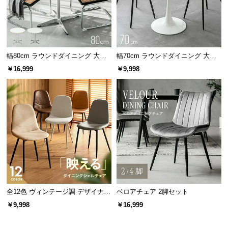
幅80cm ラウンドダイニング 大理
幅70cm ラウンドダイニング 大理
石調 無地ホワイト 丸テーブル 2人
石調 丸テーブル 2人掛け
￥16,999
￥9,998
掛け
全12色 ヴィンテージ調 デザイナー
ベロアチェア 2脚セット
ズシェルチェア
￥9,998
￥16,999