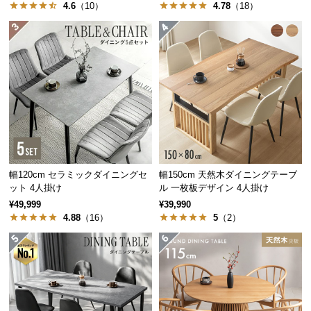
4.6
（10）
4.78
（18）
経
路
に
つ
い
て
返
品・
キ
ャ
幅120cm セラミックダイニングセ
幅150cm 天然木ダイニングテーブ
ン
ット 4人掛け
ル 一枚板デザイン 4人掛け
セ
¥49,999
¥39,990
ル
4.88
（16）
5
（2）
に
つ
い
て