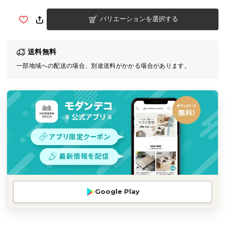
気
バリエーションを選択する
ア
イ
テ
送料無料
ム
一部地域への配送の場合、別途送料がかかる場合があります。
ラ
ン
キ
ン
グ
商
品
カ
テ
Google Play
ゴ
リ
か