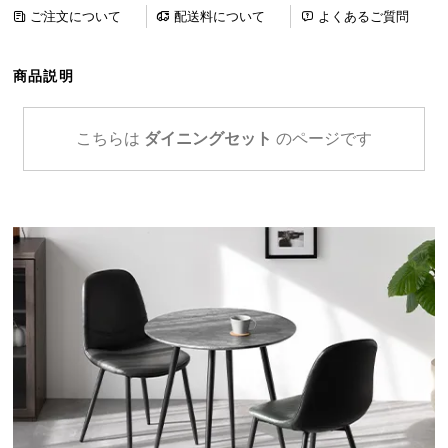
ら
ご注文について
配送料について
よくあるご質問
探
す
商品説明
イ
こちらは
ダイニングセット
のページです
ン
テ
リ
ア
テ
イ
ス
ト
か
ら
探
す