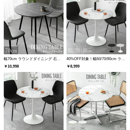
情
報
©
M
O
D
E
R
N
幅70cm ラウンドダイニング 石目
40%OFF対象！幅60/70/80cm ラウ
調 大理石調 無地ホワイト 丸テー
ンドダイニング 大理石調 丸テーブ
D
￥10,998
￥8,999
ブル 2人掛け
ル 2人掛け
E
C
O
C
o.,
L
t
d.
A