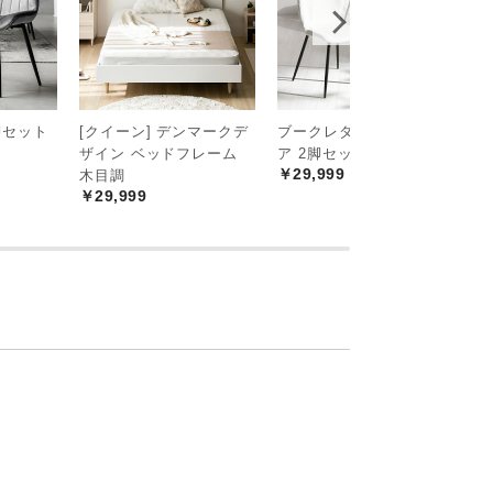
脚セット
[クイーン] デンマークデ
ブークレダイニングチェ
全
ザイン ベッドフレーム
ア 2脚セット
デ
￥29,999
木目調
ア
￥29,999
￥