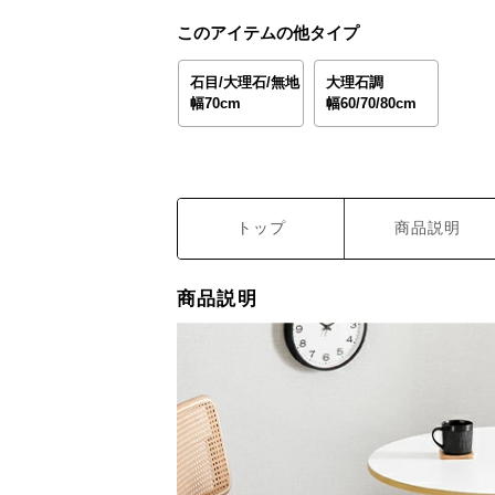
このアイテムの他タイプ
石目/大理石/無地
大理石調
幅70cm
幅60/70/80cm
トップ
商品説明
商品説明