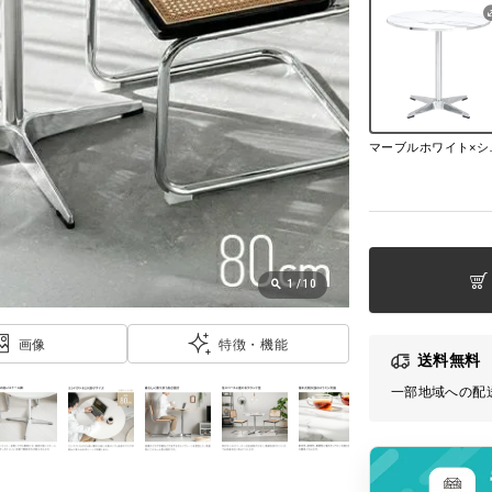
マーブ
1
/
10
画像
特徴・機能
送料無料
一部地域への配