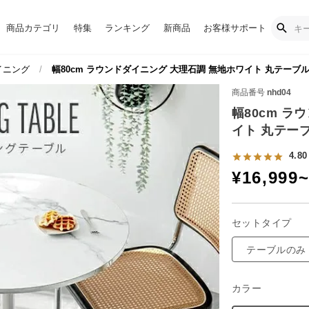
商品カテゴリ
特集
ランキング
新商品
お客様サポート
イニング
幅80cm ラウンドダイニング 大理石調 無地ホワイト 丸テーブル
商品番号
nhd04
幅80cm ラ
イト 丸テーブ
4.80
¥
16,999
セットタイプ
テーブルのみ
カラー