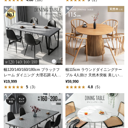
つ
い
て
開
梱
設
置
サ
ー
幅120/140/160/180cm ブラックフ
幅115cm ラウンドダイニングテー
ビ
レーム ダイニング 大理石調 4人掛
ブル 4人掛け 天然木突板 美しい格
ス
け
子デザイン
¥19,999
¥59,990
に
5
（3）
4.8
（5）
つ
省スペースでお部屋すっきり
い
スペースを無駄なく活用できる円形のテーブル。お
て
部屋を広々見せてくれます。
搬
入