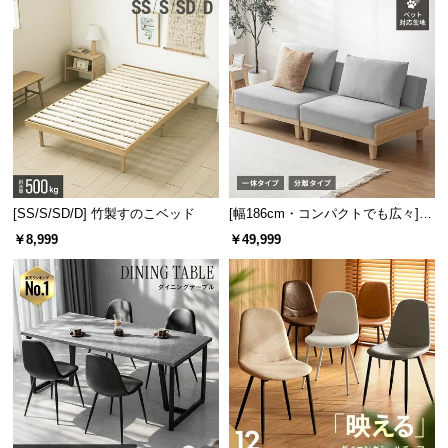
木の質感と機能性を両立した天板
天板には木の質感と美しい木目を活かすラッカー塗
装を施しました。
[SS/S/SD/D] 竹製すのこベッド
[幅186cm・コンパクトでも広々] 3
人掛けソファベッド リクライニン
￥8,999
￥49,999
グ 天然木フレーム 北欧
抜群の耐水性で水を零しても安心