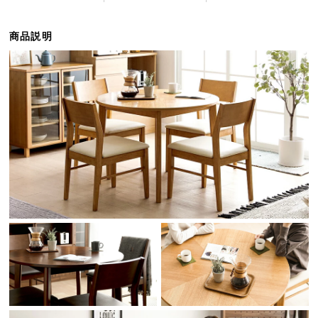
ら
探
商品説明
す
イ
ン
テ
リ
ア
テ
イ
ス
ト
か
ら
探
す