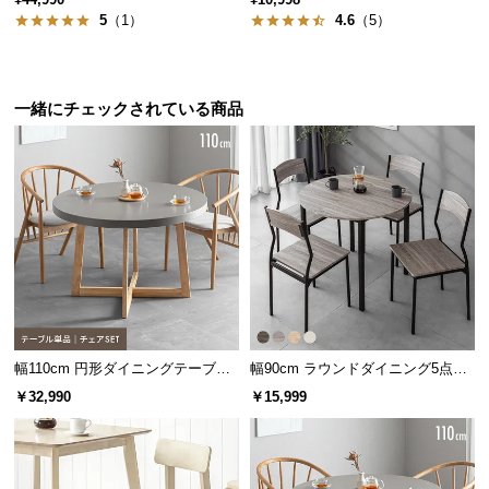
保
5
（1）
4.6
（5）
証
に
つ
い
一緒にチェックされている商品
天然木の質感が美しいデザイン
て
会
天然木の風合いとあたたかみを感じる天板。素材感
にこだわった突板製法で仕上げています。
員
規
約
に
つ
い
て
幅110cm 円形ダイニングテーブル
幅90cm ラウンドダイニング5点セ
4人掛け
ット 4人掛け
￥32,990
￥15,999
お
客
様