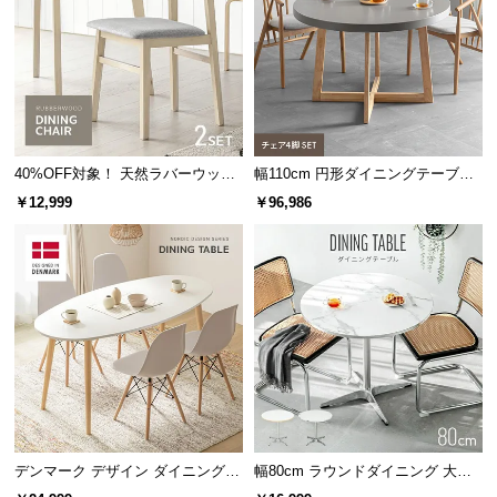
サ
ポ
突板とは
ー
合板などに薄くスライスした天然木を貼り付けた
ト
板のこと。無垢材よりお手入れが簡単で、木目や
天然木の風合いを楽しめるのが特徴です。
40%OFF対象！ 天然ラバーウッド
幅110cm 円形ダイニングテーブル
お
製 ダイニングチェア2脚セット
チェア4脚セット
￥12,999
￥96,986
知
こだわりの天板素材
ら
せ
木目の素材感を最大限に引き出すため、カラーごと
に最適な木材を厳選し採用しています。
ブ
ロ
グ
デンマーク デザイン ダイニングテ
幅80cm ラウンドダイニング 大理
企
業
ーブル
石調 無地ホワイト 丸テーブル 2人