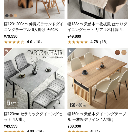
中
型
商
品
幅120~200cm 伸長式ラウンドダイ
幅138cm 天然木一枚板風 はつりダ
の
ニングテーブル 6人掛け 天然木突
イニングセット リアル木目調 4人
板 美しい格子デザイン
掛け チェア4脚セット
配
¥79,990
¥49,999
4.6
（10）
4.78
（18）
送
に
つ
い
て
小
型
人数に合わせて自然な距離を保てる
商
くっついたり離れたり、人数やシーンに合わせて心
品
地いい距離感を保てるフレキシブルなダイニングで
の
す。
幅120cm セラミックダイニングセ
幅150cm 天然木ダイニングテーブ
配
ット 4人掛け
ル 一枚板デザイン 4人掛け
送
¥49,999
¥39,990
に
4.88
（16）
5
（2）