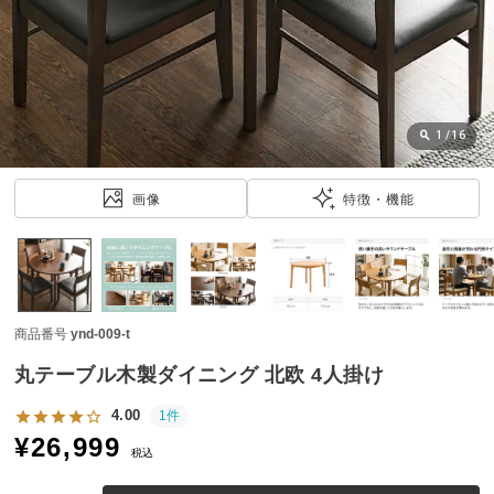
近
チ
ェ
ッ
ク
し
1
/
16
た
ア
画像
特徴・機能
イ
テ
ム
商品番号
ynd-009-t
特
集
丸テーブル木製ダイニング 北欧 4人掛け
一
覧
4.00
1件
¥
26,999
税込
人