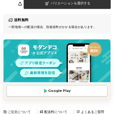
バリエーションを選択する
気
ア
イ
送料無料
テ
一部地域への配送の場合、別途送料がかかる場合があります。
ム
ラ
ン
キ
ン
グ
商
品
カ
Google Play
テ
ゴ
リ
か
ご注文について
配送料について
よくあるご質問