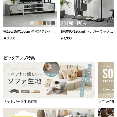
テーブルはコンパクトで使いやすいサイズ感。2人暮
らしや、お子様が小さいご家庭にもオススメです。
幅120/150/180cm 多機能テレビボ
[幅60/90/120cm] ハンガーラック
ード 木目/石目調 オープン収納・
スチール 4段階高さ調節 サイドフ
￥9,998
￥3,999
引き出し収納付き
ック オープンラック シンプル
ピックアップ特集
直径
高さ
約100㎝
約70.5㎝
ペットガード生地特集
ソファ特集