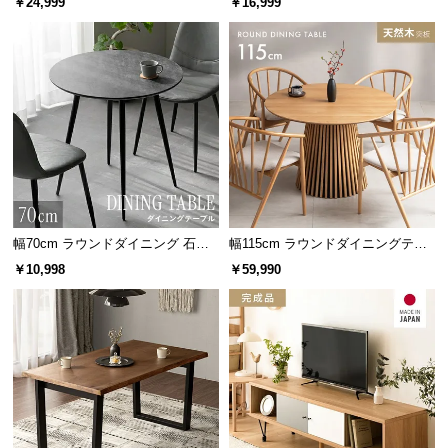
￥24,999
￥16,999
情
掛け
報
©
M
O
D
E
ナチュラル
R
クセのない色合いと爽やかな木目が特徴のアッシュ
N
材。北欧やナチュラルテイストに相性◎。
D
幅70cm ラウンドダイニング 石目
幅115cm ラウンドダイニングテー
E
調 大理石調 無地ホワイト 丸テー
ブル 4人掛け 天然木突板 美しい格
C
￥10,998
￥59,990
ブル 2人掛け
子デザイン
O
バラエティに富んだ活用シーン
C
o.,
L
使う場面を選ばないデザインのため、暮らしの中の
t
様々な場面で活用できます。
d.
A