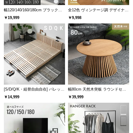
耐水性に優れた天板はお水を零しても染み込まず、
幅120/140/160/180cm ブラックフ
全12色 ヴィンテージ調 デザイナー
サッと拭き取ることができるので食卓に最適です。
レーム ダイニング 大理石調 4人掛
ズシェルチェア
￥19,999
￥9,998
け
[S/D/Q/K・組替自由自在] パレット
幅80cm 天然木突板 ラウンドセン
ベッド 8/12/16枚セット
ターテーブル 美しい格子デザイン
￥14,999
￥39,999
コンパクトながら使いやすいテーブル