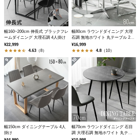
経
路
に
つ
幅160~200cm 伸長式 ブラックフレ
幅80cm ラウンドダイニング 大理
い
ームダイニング 大理石調 4人掛け
石調 無地ホワイト 丸テーブル 2人
て
掛け
¥22,999
¥16,999
4.63
（8）
4.8
（10）
返
品・
キ
配置スペースの比較
ャ
ン
長方形テーブル
円形テーブル
セ
ル
に
つ
い
て
幅150cm ダイニングテーブル 4人
幅70cm ラウンドダイニング 石目
掛け
調 大理石調 無地ホワイト 丸テー
ブル 2人掛け
広いスペースが必要
省スペースでスッキリ
¥44,990
¥10,998