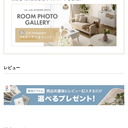
シ
然体な暮らしを実現してくれます。
ョ
ッ
ピ
ン
グ
ガ
イ
ド
お
レビュー
支
払
い
に
つ
い
て
使い勝手の良いラウンドテーブル
配