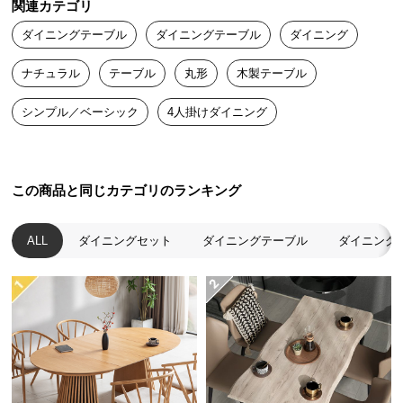
関連カテゴリ
送
角のないまん丸なカタチはお部屋のアクセントにな
ダイニングテーブル
ダイニングテーブル
ダイニング
料
るだけでなく、自由な過ごし方を可能にします。
に
ナチュラル
テーブル
丸形
木製テーブル
つ
い
シンプル／ベーシック
4人掛けダイニング
て
大
型
この商品と同じカテゴリのランキング
商
品
ALL
ダイニングセット
ダイニングテーブル
ダイニング
の
配
送
に
つ
自然と視線が交わる円形タイプ
い
て
テーブルをぐるっと囲んで座るので、自然と視線が
交わり会話が弾みます。