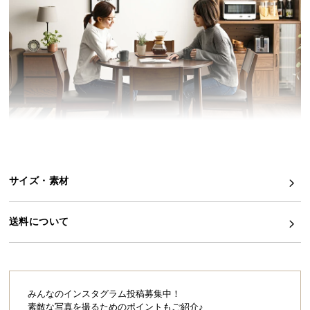
イ
ン
テ
リ
ア
コ
ー
デ
ィ
ネ
サイズ・素材
ー
こちらは
ダイニングテーブル単品
のページです
ト
か
送料について
ら
探
自然体な暮らしを育むラウンドダイニング
す
向かい合わせに座ったり、横に並んだり、シーンに
合わせて心地良い過ごし方ができるラウンドダイニ
みんなのインスタグラム投稿募集中！
ング。天然木の温かみと穏やかな曲線が、理想の自
素敵な写真を撮るためのポイントもご紹介♪