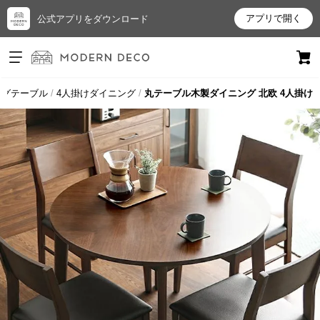
アプリで開く
公式アプリをダウンロード
ログイン
新規会員登録
ングテーブル
4人掛けダイニング
丸テーブル木製ダイニング 北欧 4人掛け
お
気
に
入
り
ア
イ
テ
ム
最