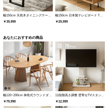
l
l
幅150cm 天然木ダイニングテーブ
幅150cm 日本製テレビボード TOT-
ル 一枚板デザイン 4人掛け
007
￥39,999
￥29,999
あなたにおすすめの商品
日々のリラックスタイムに
穏やかな木目のテーブルは、ゆったり読書したい時
やティータイムに最適です。
幅120~200cm 伸長式ラウンドダイ
11段階高さ調整 壁寄せTVスタンド
ニングテーブル 6人掛け 天然木突
キャスター付き 上下左右角度調節
￥79,990
￥12,999
板 美しい格子デザイン
機能