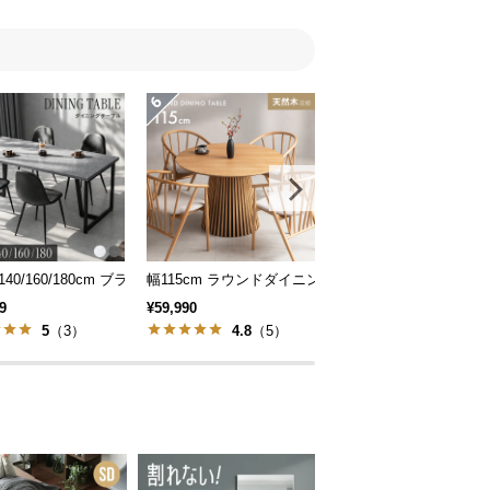
 一枚板デザイン 4人掛け
/140/160/180cm ブラックフレーム ダイニング 大理石調 4人掛け
幅115cm ラウンドダイニングテーブル 4人掛け 天
幅160~200cm 伸長
9
¥59,990
¥22,999
5
（3）
4.8
（5）
4.63
（8）