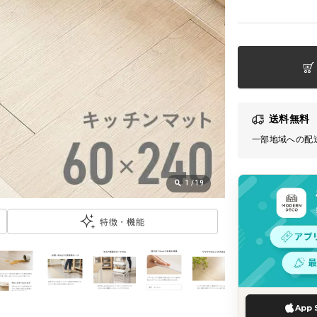
送料無料
一部地域への配
1
/
19
特徴・機能
App 