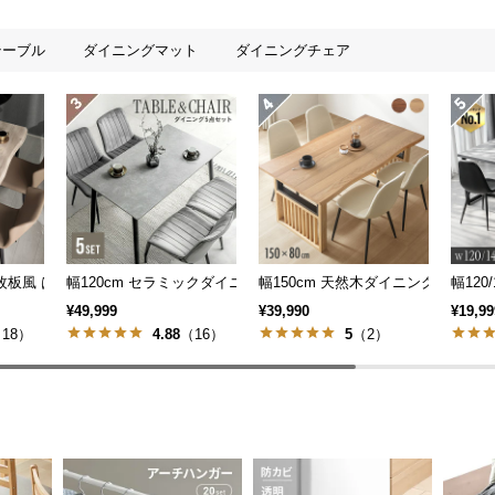
テーブル
ダイニングマット
ダイニングチェア
ブル 6人掛け 天然木突板 美しい格子デザイン
一枚板風 はつりダイニングセット リアル木目調 4人掛け チェア4脚セット
幅120cm セラミックダイニングセット 4人掛け
幅150cm 天然木ダイニングテーブル
幅120
¥49,999
¥39,990
¥19,99
18）
4.88
（16）
5
（2）