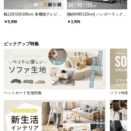
幅120/150/180cm 多機能テレビボ
[幅60/90/120cm] ハンガーラック
ード 木目/石目調 オープン収納・
スチール 4段階高さ調節 サイドフ
￥9,998
￥3,999
引き出し収納付き
ック オープンラック シンプル
ピックアップ特集
ペットガード生地特集
ソファ特集