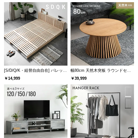
[S/D/Q/K・組替自由自在] パレット
幅80cm 天然木突板 ラウンドセン
ベッド 8/12/16枚セット
ターテーブル 美しい格子デザイン
￥14,999
￥39,999