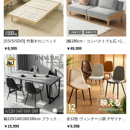
[SS/S/SD/D] 竹製すのこベッド
[幅186cm・コンパクトでも広々] 3
人掛けソファベッド リクライニン
￥8,999
￥49,999
グ 天然木フレーム 北欧
幅120/140/160/180cm ブラックフ
全12色 ヴィンテージ調 デザイナー
レーム ダイニング 大理石調 4人掛
ズシェルチェア
￥19,999
￥9,998
け