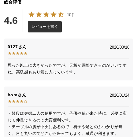
総合評価
送
料
10件
4.6
に
つ
レビューを書く
い
て
0127
2026/03/18
大
型
思った以上に大きかったですが、天板が調整できるのがいいです
商
ね。高級感もあり気に入っています。
品
の
配
bora
2026/01/24
送
に
つ
・普段は夫婦二人の使用ですが、子供や孫が来た時に、必要に応
い
じて伸長できるので大変便利です。

て
・テーブルの脚が中央にあるので、椅子や足とのぶつかりが無
く、角も丸いのでどこから座ってもよく、融通が利きます。