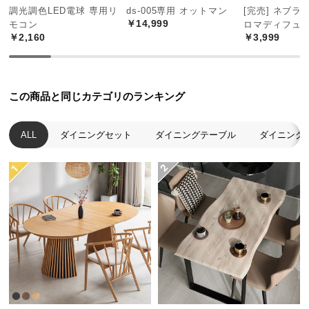
経
調光調色LED電球 専用リ
ds-005専用 オットマン
[完売] ネブラ
￥14,999
路
モコン
ロマディフュ
￥2,160
￥3,999
に
つ
い
て
この商品と同じカテゴリのランキング
返
ALL
ダイニングセット
ダイニングテーブル
ダイニング
品・
キ
ャ
ン
セ
ル
に
つ
い
て