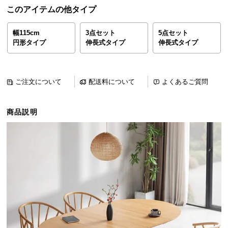
ら
このアイテムの他タイプ
探
す
幅115cm
3点セット
5点セット
円形タイプ
伸長式タイプ
伸長式タイプ
イ
ン
ご注文について
配送料について
よくあるご質問
テ
リ
商品説明
ア
テ
イ
ス
ト
か
ら
探
す