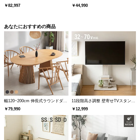
点セット
掛け
￥82,997
￥44,990
あなたにおすすめの商品
幅120~200cm 伸長式ラウンドダイ
11段階高さ調整 壁寄せTVスタンド
ニングテーブル 6人掛け 天然木突
キャスター付き 上下左右角度調節
￥79,990
￥12,999
板 美しい格子デザイン
機能