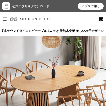
アプリで開く
公式アプリをダウンロード
ログイン
新規会員登録
cm 伸長式ラウンドダイニングテーブル 6人掛け 天然木突板 美しい格子デザイン
お
気
に
入
り
ア
イ
テ
ム
最