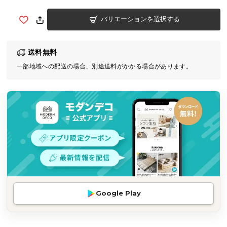
気
バリエーションを選択する
ア
イ
テ
送料無料
ム
一部地域への配送の場合、別途送料がかかる場合があります。
ラ
ン
キ
ン
グ
商
品
カ
テ
Google Play
ゴ
リ
か