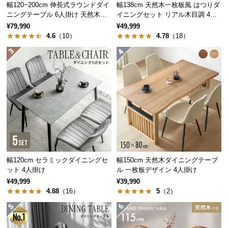
保
幅120~200cm 伸長式ラウンドダイ
幅138cm 天然木一枚板風 はつりダ
証
ニングテーブル 6人掛け 天然木突
イニングセット リアル木目調 4人
板 美しい格子デザイン
掛け チェア4脚セット
に
¥79,990
¥49,999
4.6
（10）
4.78
（18）
つ
い
て
会
員
規
約
に
つ
い
幅120cm セラミックダイニングセ
幅150cm 天然木ダイニングテーブ
て
ット 4人掛け
ル 一枚板デザイン 4人掛け
¥49,999
¥39,990
4.88
（16）
5
（2）
お
客
様