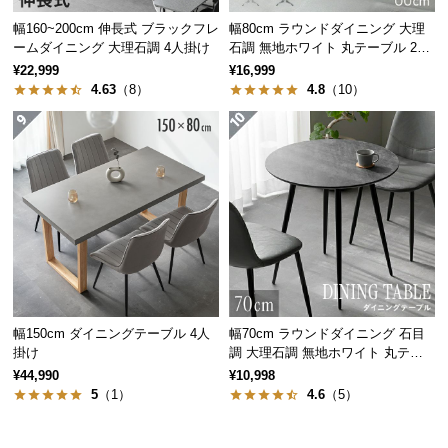
情
報
幅160~200cm 伸長式 ブラックフレ
幅80cm ラウンドダイニング 大理
ームダイニング 大理石調 4人掛け
石調 無地ホワイト 丸テーブル 2人
©
掛け
¥22,999
¥16,999
M
4.63
（8）
4.8
（10）
O
D
E
R
N
D
E
C
O
C
幅150cm ダイニングテーブル 4人
幅70cm ラウンドダイニング 石目
o.,
掛け
調 大理石調 無地ホワイト 丸テー
L
ブル 2人掛け
¥44,990
¥10,998
t
5
（1）
4.6
（5）
d.
A