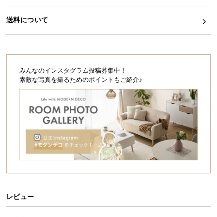
シ
ョ
送料について
ッ
ピ
ン
グ
ガ
みんなのインスタグラム投稿募集中！
イ
素敵な写真を撮るためのポイントもご紹介♪
ド
お
支
払
い
に
つ
い
て
レビュー
配