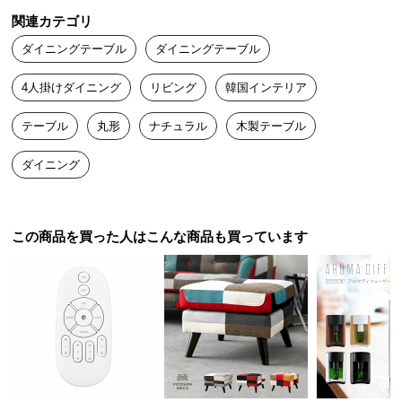
つ
関連カテゴリ
おしゃれすぎる！組み立ては少し苦戦しましたが、部屋がワンラ
い
ダイニングテーブル
ダイニングテーブル
ンクアップ。

て
長くして使ってますが大満足の一台です
4人掛けダイニング
リビング
韓国インテリア
開
梱
テーブル
丸形
ナチュラル
木製テーブル
設
置
ダイニング
サ
ー
ビ
この商品を買った人はこんな商品も買っています
ス
に
つ
い
て
搬
入