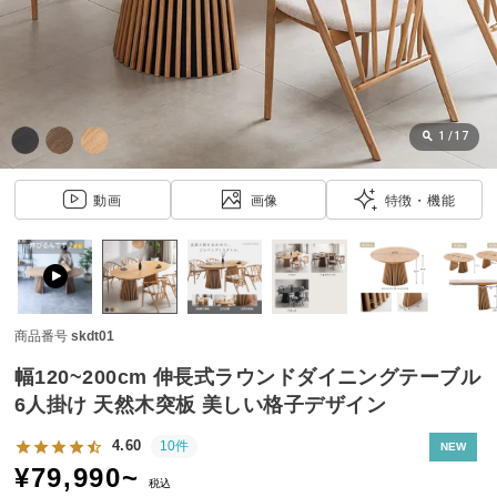
近
チ
ェ
ッ
ク
し
1
/
17
た
ア
動画
画像
特徴・機能
イ
テ
ム
商品番号
skdt01
特
集
幅120~200cm 伸長式ラウンドダイニングテーブル
一
6人掛け 天然木突板 美しい格子デザイン
覧
4.60
10件
NEW
¥
79,990
~
税込
人