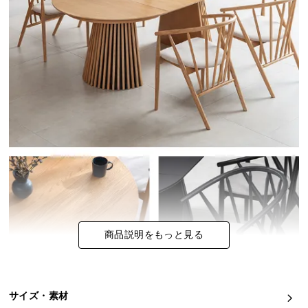
イ
ン
テ
リ
ア
コ
ー
デ
ィ
ネ
ー
ト
か
ら
商品説明をもっと見る
探
す
サイズ・素材