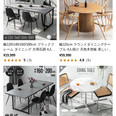
サ
ポ
ー
ト
お
幅120/140/160/180cm ブラックフ
幅115cm ラウンドダイニングテー
知
レーム ダイニング 大理石調 4人掛
ブル 4人掛け 天然木突板 美しい格
ら
け
子デザイン
¥19,999
¥59,990
せ
5
（3）
4.8
（5）
ブ
ロ
グ
企
業