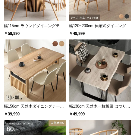
幅115cm ラウンドダイニングテー
幅120~200cm 伸縮式ダイニングテ
ブル 4人掛け 天然木突板 美しい格
ーブル 4人掛け
￥59,990
￥49,999
子デザイン
幅150cm 天然木ダイニングテーブ
幅138cm 天然木一枚板風 はつりダ
ル 一枚板デザイン 4人掛け
イニングセット リアル木目調 4人
￥39,990
￥49,999
掛け チェア4脚セット