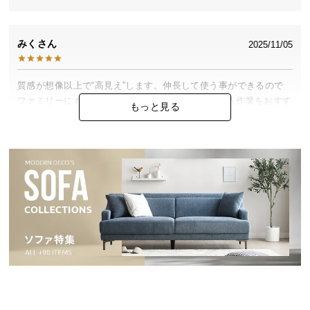
中
型
商
みく
2025/11/05
品
の
配
質感が想像以上で“高見え”します。伸長して使う事ができるので
ファミリーにも◎組み立てはやや重さありなので2人作業をおすす
送
もっと見る
めします。
に
つ
い
て
みみ
2025/07/31
小
まだ広げて使っていないが、来客などで人が増えた時に大きく使
型
えて、普段は小さく使えるのがいい！4人家族ですが、普段は一番
商
小さいサイズで十分です。
品
の
配
フィナンシェ
2025/07/01
送
に