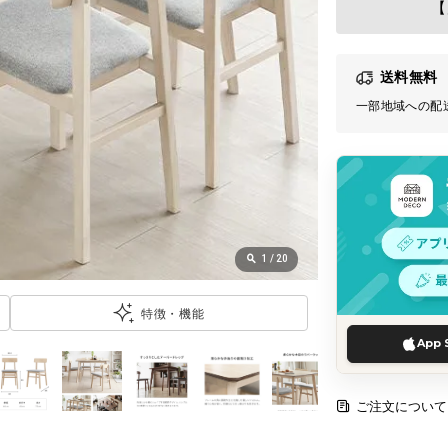
【
送料無料
一部地域への配
1
/
20
特徴・機能
App 
ご注文について