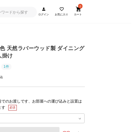
0
ログイン
お気に入り
カート
全2色 天然ラバーウッド製 ダイニング
人掛け
1件
前でのお渡しです、お部屋への運び込みと設置は
ます