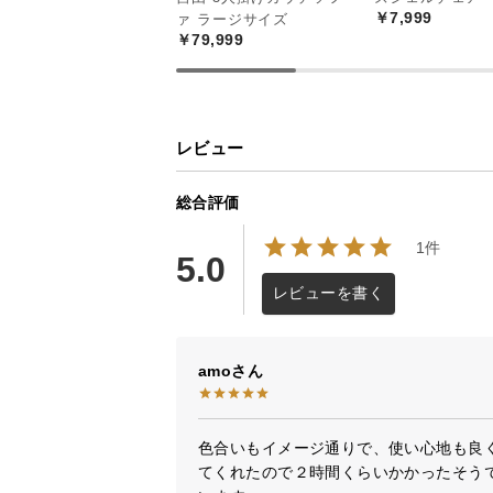
￥7,999
ァ ラージサイズ
￥79,999
レビュー
総合評価
1件
5.0
レビューを書く
amo
色合いもイメージ通りで、使い心地も良
てくれたので２時間くらいかかったそう