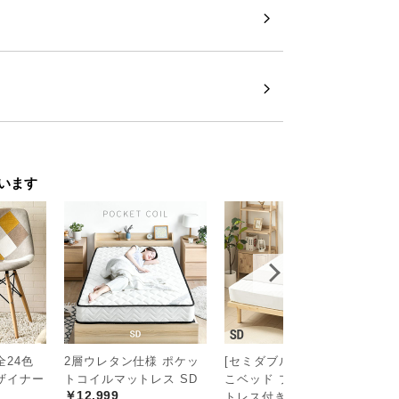
います
全24色
2層ウレタン仕様 ポケッ
[セミダブル] 宮付きすの
[
ザイナー
トコイルマットレス SD
こベッド プレミアムマッ
コ
￥12,999
トレス付き
ド