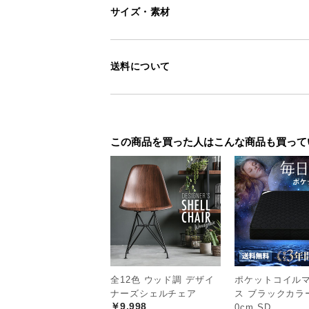
サイズ・素材
送料について
この商品を買った人はこんな商品も買って
<
前へ
全12色 ウッド調 デザイ
ポケットコイル
ナーズシェルチェア
ス ブラックカラ
￥9,998
0cm SD