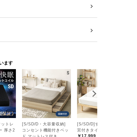
います
次へ
>
マットレ
[S/SD/D・大容量収納]
[S/SD/D]すのこベッド
撥
ー 厚さ2
コンセント機能付きベッ
宮付きタイプ
0
￥17,999
￥
ド マットレス付き