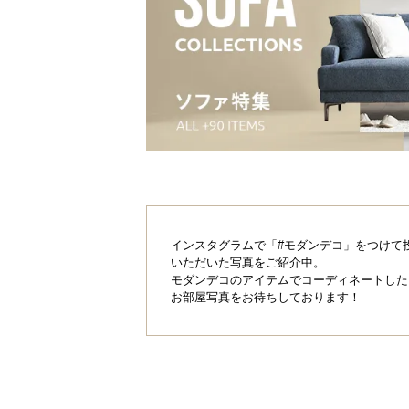
バラエティに富ん
インスタグラムで「#モダンデコ」をつけて
使う場面を選ばないデザインのため
いただいた写真をご紹介中。
す。
モダンデコのアイテムでコーディネートした
お部屋写真をお待ちしております！