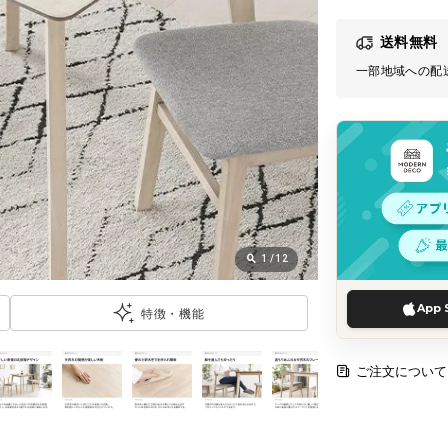
送料無料
一部地域への配
1
/
12
App 
特徴・機能
ご注文について