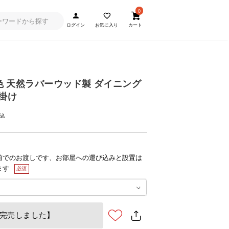
0
ログイン
お気に入り
カート
2色 天然ラバーウッド製 ダイニング
人掛け
前でのお渡しです、お部屋への運び込みと設置は
ます
完売しました】