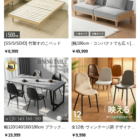
[SS/S/SD/D] 竹製すのこベッド
[幅186cm・コンパクトでも広々] 3
人掛けソファベッド リクライニン
￥8,999
￥49,999
グ 天然木フレーム 北欧
幅120/140/160/180cm ブラックフ
全12色 ヴィンテージ調 デザイナー
レーム ダイニング 大理石調 4人掛
ズシェルチェア
￥19,999
￥9,998
け