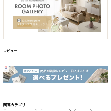
シ
ョ
ッ
ピ
ン
グ
ガ
イ
ド
レビュー
お
支
払
い
に
つ
い
て
関連カテゴリ
配