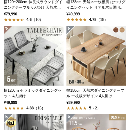
幅120~200cm 伸長式ラウンドダイ
幅138cm 天然木一枚板風 はつりダ
中
ニングテーブル 6人掛け 天然木突
イニングセット リアル木目調 4人
型
板 美しい格子デザイン
掛け チェア4脚セット
¥79,990
¥49,999
商
4.6
（10）
4.78
（18）
品
の
配
送
に
つ
い
て
小
型
幅120cm セラミックダイニングセ
幅150cm 天然木ダイニングテーブ
ット 4人掛け
ル 一枚板デザイン 4人掛け
商
¥49,999
¥39,990
品
4.88
（16）
5
（2）
の
配
送
に