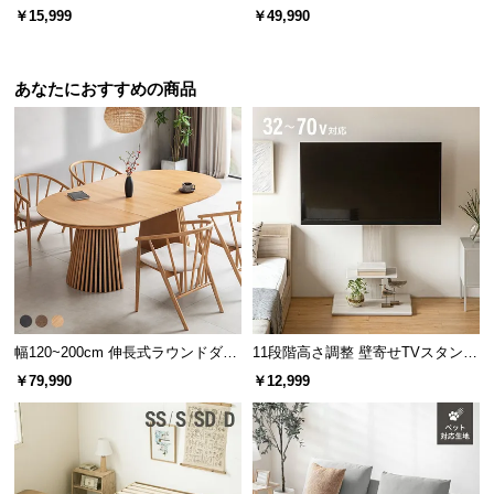
l
ザイン 収納付き TOT-018
￥15,999
￥49,990
l
あなたにおすすめの商品
幅120~200cm 伸長式ラウンドダイ
11段階高さ調整 壁寄せTVスタンド
ニングテーブル 6人掛け 天然木突
キャスター付き 上下左右角度調節
￥79,990
￥12,999
板 美しい格子デザイン
機能