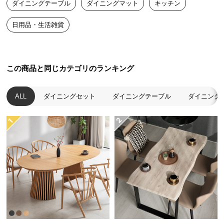
ダイニングテーブル
ダイニングマット
キッチン
送
料
日用品・生活雑貨
に
つ
い
て
この商品と同じカテゴリのランキング
大
ALL
ダイニングセット
ダイニングテーブル
ダイニング
型
商
品
の
配
送
に
つ
い
て