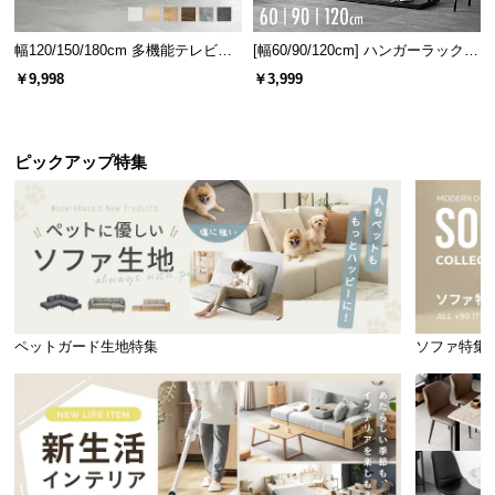
幅120/150/180cm 多機能テレビボ
[幅60/90/120cm] ハンガーラック
ード 木目/石目調 オープン収納・
スチール 4段階高さ調節 サイドフ
￥9,998
￥3,999
引き出し収納付き
ック オープンラック シンプル
ピックアップ特集
ペットガード生地特集
ソファ特集