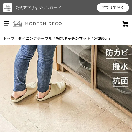
アプリで開く
公式アプリをダウンロード
ログイン
新規会員登録
トップ
ダイニングテーブル
撥水キッチンマット 45×180cm
お
気
に
入
り
ア
イ
テ
ム
最