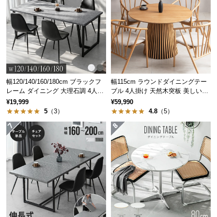
つ
い
て
開
梱
設
幅120/140/160/180cm ブラックフ
幅115cm ラウンドダイニングテー
置
レーム ダイニング 大理石調 4人掛
ブル 4人掛け 天然木突板 美しい格
け
子デザイン
サ
¥19,999
¥59,990
ー
5
（3）
4.8
（5）
ビ
ス
に
つ
い
て
搬
入