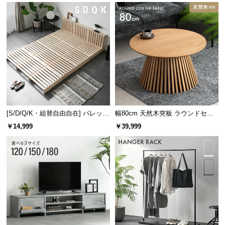
[S/D/Q/K・組替自由自在] パレット
幅80cm 天然木突板 ラウンドセン
ベッド 8/12/16枚セット
ターテーブル 美しい格子デザイン
￥14,999
￥39,999