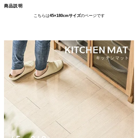
ら
商品説明
探
こちらは
45×180cmサイズ
のページです
す
イ
ン
テ
リ
ア
テ
イ
ス
ト
か
ら
探
す