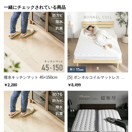
保
一緒にチェックされている商品
証
に
つ
い
て
会
員
規
約
に
撥水キッチンマット 45×150cm
[S] ボンネルコイルマットレス 厚
さ11cm
つ
￥2,280
￥8,499
い
て
お
客
様