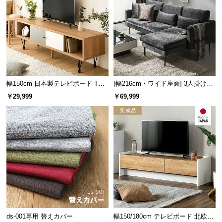
情
報
©
M
O
D
E
幅150cm 日本製テレビボード TOT-
[幅216cm・ワイド座面] 3人掛けカ
R
007
ウチソファ ブラックスチール脚 フ
￥29,999
￥69,999
N
ルカバーリング仕様
D
E
C
O
C
o.,
L
t
d.
A
ds-001専用 替えカバー
幅150/180cm テレビボード 北欧デ