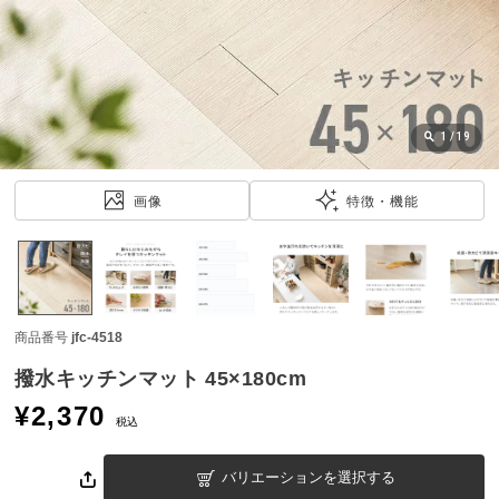
近
チ
ェ
ッ
ク
し
1
/
19
た
ア
画像
特徴・機能
イ
テ
ム
商品番号
jfc-4518
特
集
撥水キッチンマット 45×180cm
一
¥
2,370
覧
税込
バリエーションを選択する
人