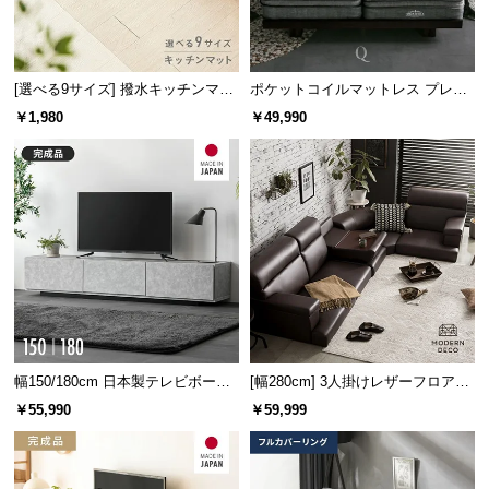
サ
ポ
ー
[選べる9サイズ] 撥水キッチンマッ
ポケットコイルマットレス プレミ
ト
ト
アム 超極厚 厚さ25cm Q
￥1,980
￥49,990
お
知
ら
せ
ブ
ロ
グ
幅150/180cm 日本製テレビボード
[幅280cm] 3人掛けレザーフロアソ
TOT-020
ファ
￥55,990
￥59,999
企
業