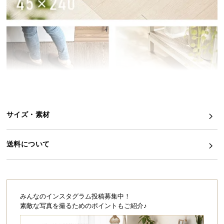
イ
ン
テ
リ
ア
コ
ー
デ
ィ
サイズ・素材
ネ
ー
ト
送料について
か
ら
探
す
みんなのインスタグラム投稿募集中！
素敵な写真を撮るためのポイントもご紹介♪