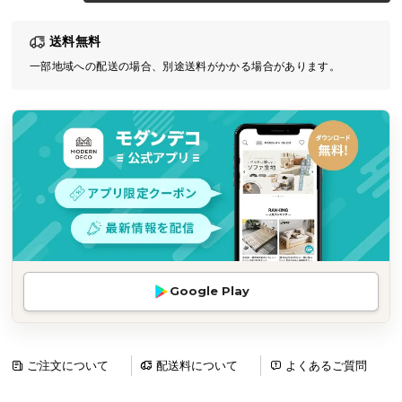
気
送料無料
ア
イ
一部地域への配送の場合、別途送料がかかる場合があります。
テ
ム
ラ
ン
キ
ン
グ
商
Google Play
品
カ
テ
ゴ
ご注文について
配送料について
よくあるご質問
リ
か