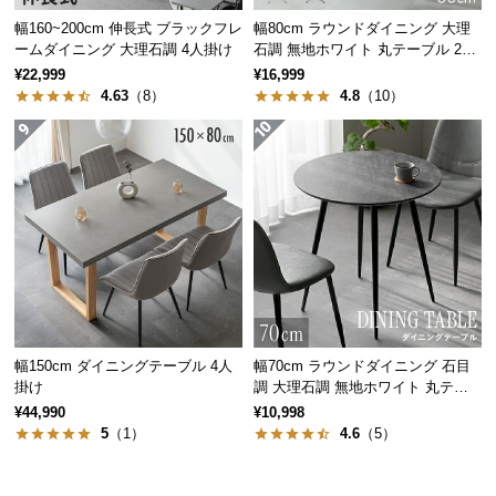
経
幅160~200cm 伸長式 ブラックフレ
幅80cm ラウンドダイニング 大理
路
ームダイニング 大理石調 4人掛け
石調 無地ホワイト 丸テーブル 2人
に
掛け
¥22,999
¥16,999
つ
4.63
（8）
4.8
（10）
い
て
返
品・
キ
ャ
ン
セ
ル
幅150cm ダイニングテーブル 4人
幅70cm ラウンドダイニング 石目
に
掛け
調 大理石調 無地ホワイト 丸テー
つ
ブル 2人掛け
¥44,990
¥10,998
い
5
（1）
4.6
（5）
て