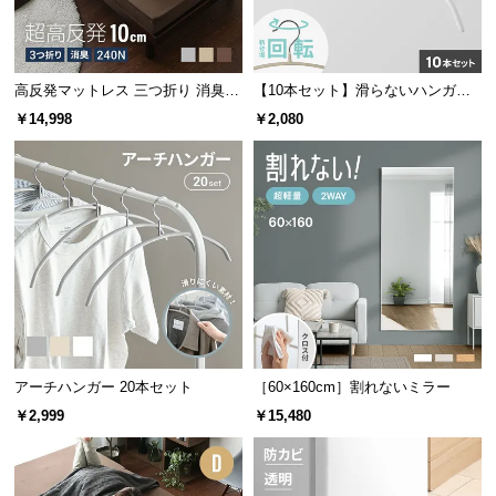
サ
ポ
ー
高反発マットレス 三つ折り 消臭
【10本セット】滑らないハンガー
ト
高密度ハード 厚さ10cm SD
回転フック
￥14,998
￥2,080
お
知
ら
せ
ブ
ロ
グ
アーチハンガー 20本セット
［60×160cm］割れないミラー
￥2,999
￥15,480
企
業