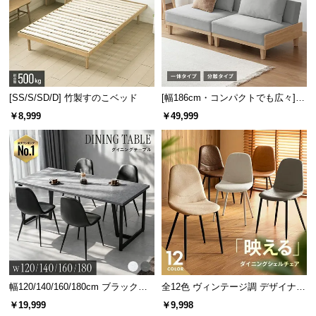
[SS/S/SD/D] 竹製すのこベッド
[幅186cm・コンパクトでも広々] 3
人掛けソファベッド リクライニン
￥8,999
￥49,999
グ 天然木フレーム 北欧
幅120/140/160/180cm ブラックフ
全12色 ヴィンテージ調 デザイナー
レーム ダイニング 大理石調 4人掛
ズシェルチェア
￥19,999
￥9,998
け