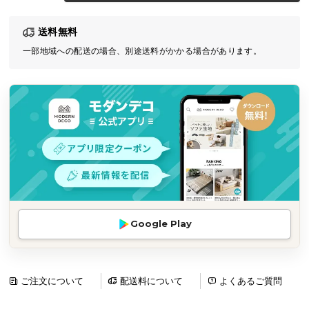
気
送料無料
ア
イ
一部地域への配送の場合、別途送料がかかる場合があります。
テ
ム
ラ
ン
キ
ン
グ
商
Google Play
品
カ
テ
ゴ
ご注文について
配送料について
よくあるご質問
リ
か