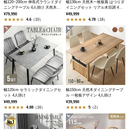
幅120~200cm 伸長式ラウンドダイ
幅138cm 天然木一枚板風 はつりダ
中
ニングテーブル 6人掛け 天然木突
イニングセット リアル木目調 4人
型
板 美しい格子デザイン
掛け チェア4脚セット
¥79,990
¥49,999
商
4.6
（10）
4.78
（18）
品
の
配
送
に
つ
い
て
小
型
幅120cm セラミックダイニングセ
幅150cm 天然木ダイニングテーブ
ット 4人掛け
ル 一枚板デザイン 4人掛け
商
¥49,999
¥39,990
品
4.88
（16）
5
（2）
の
配
送
に