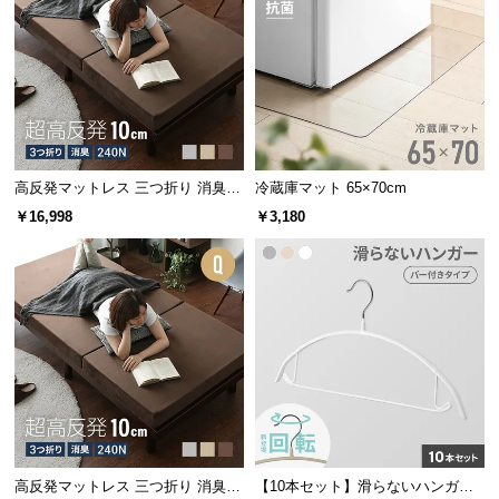
情
報
©
M
O
D
E
高反発マットレス 三つ折り 消臭
冷蔵庫マット 65×70cm
R
高密度ハード 厚さ10cm D
￥16,998
￥3,180
N
D
E
C
O
C
o.,
L
t
d.
A
高反発マットレス 三つ折り 消臭
【10本セット】滑らないハンガー