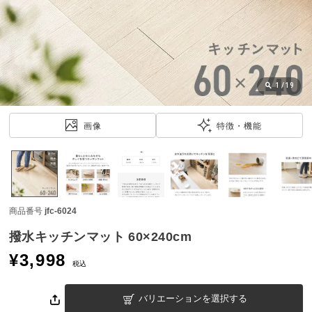
近
チ
ェ
ッ
ク
し
1
/
19
た
ア
画像
特徴・機能
イ
テ
ム
商品番号
jfc-6024
特
集
撥水キッチンマット 60×240cm
一
¥
3,998
覧
税込
バリエーションを選択する
人