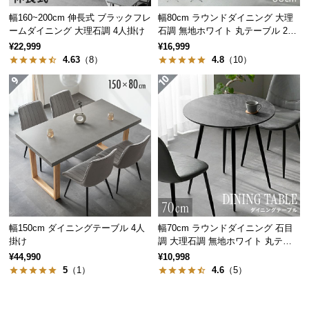
経
幅160~200cm 伸長式 ブラックフレ
幅80cm ラウンドダイニング 大理
路
ームダイニング 大理石調 4人掛け
石調 無地ホワイト 丸テーブル 2人
に
掛け
¥22,999
¥16,999
つ
4.63
（8）
4.8
（10）
い
て
返
品・
キ
ャ
ン
セ
ル
幅150cm ダイニングテーブル 4人
幅70cm ラウンドダイニング 石目
に
掛け
調 大理石調 無地ホワイト 丸テー
つ
ブル 2人掛け
¥44,990
¥10,998
い
5
（1）
4.6
（5）
て