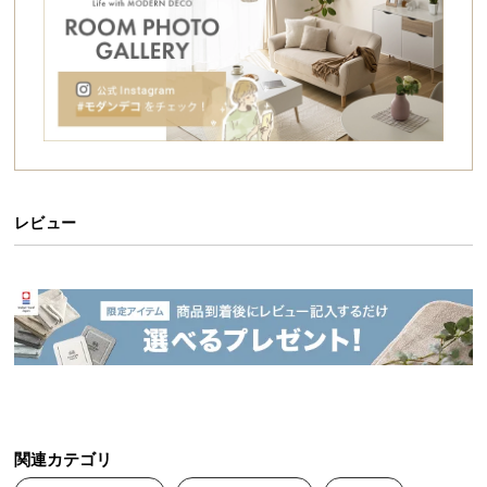
シ
ョ
ッ
ピ
ン
グ
ガ
イ
ド
レビュー
お
支
払
い
に
つ
い
て
関連カテゴリ
配