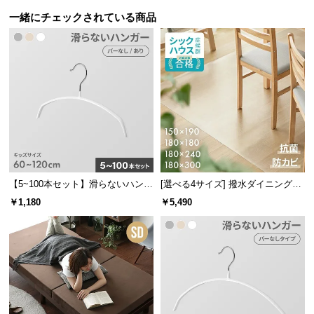
保
一緒にチェックされている商品
証
に
つ
い
て
会
員
規
約
に
【5~100本セット】滑らないハンガ
[選べる4サイズ] 撥水ダイニングマ
ー キッズサイズ
ット
つ
￥1,180
￥5,490
い
て
お
客
様