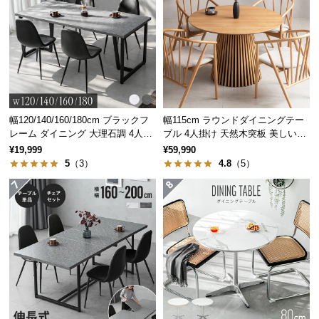
つ
い
て
開
梱
設
幅120/140/160/180cm ブラックフ
幅115cm ラウンドダイニングテー
置
レーム ダイニング 大理石調 4人掛
ブル 4人掛け 天然木突板 美しい格
け
子デザイン
サ
¥19,999
¥59,990
ー
5
（3）
4.8
（5）
ビ
ス
に
つ
い
て
搬
入