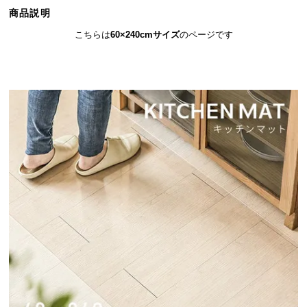
ら
商品説明
探
こちらは
60×240cmサイズ
のページです
す
イ
ン
テ
リ
ア
テ
イ
ス
ト
か
ら
探
す