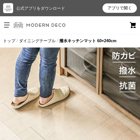
アプリで開く
公式アプリをダウンロード
ログイン
新規会員登録
トップ
ダイニングテーブル
撥水キッチンマット 60×240cm
お
気
に
入
り
ア
イ
テ
ム
最