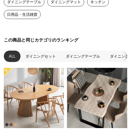
ダイニングテーブル
ダイニングマット
キッチン
送
料
日用品・生活雑貨
に
つ
い
て
この商品と同じカテゴリのランキング
大
ALL
ダイニングセット
ダイニングテーブル
ダイニング
型
商
品
の
配
送
に
つ
い
て