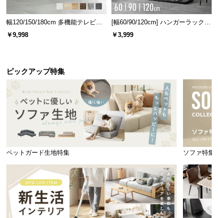
幅120/150/180cm 多機能テレビボ
[幅60/90/120cm] ハンガーラック
ード 木目/石目調 オープン収納・
スチール 4段階高さ調節 サイドフ
￥9,998
￥3,999
引き出し収納付き
ック オープンラック シンプル
ピックアップ特集
ペットガード生地特集
ソファ特集