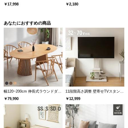
l
高密度ハード 厚さ10cm Q
バー付き 回転フック
￥17,998
￥2,180
l
あなたにおすすめの商品
幅120~200cm 伸長式ラウンドダイ
11段階高さ調整 壁寄せTVスタンド
ニングテーブル 6人掛け 天然木突
キャスター付き 上下左右角度調節
￥79,990
￥12,999
板 美しい格子デザイン
機能