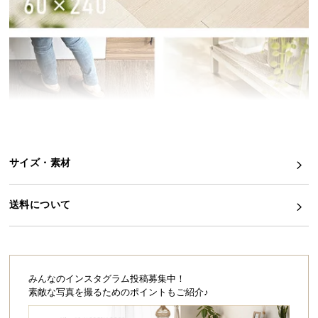
イ
ン
テ
リ
ア
コ
ー
デ
ィ
サイズ・素材
ネ
ー
ト
送料について
か
ら
探
す
みんなのインスタグラム投稿募集中！
素敵な写真を撮るためのポイントもご紹介♪