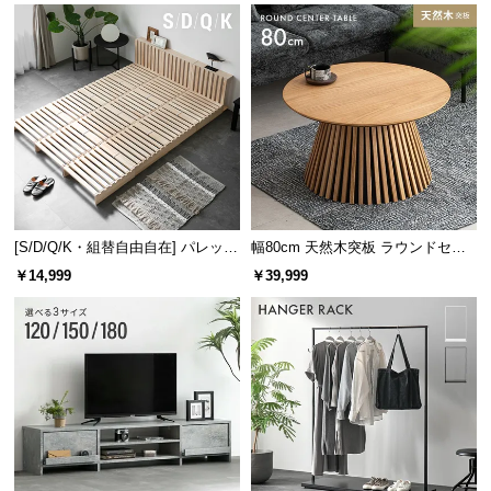
[S/D/Q/K・組替自由自在] パレット
幅80cm 天然木突板 ラウンドセン
ベッド 8/12/16枚セット
ターテーブル 美しい格子デザイン
￥14,999
￥39,999