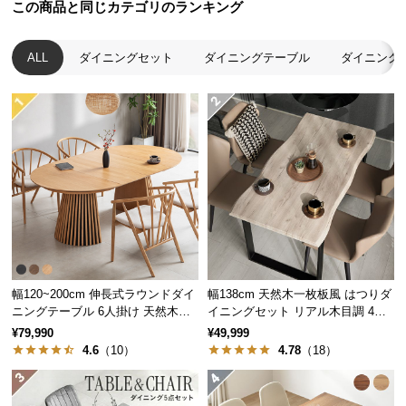
この商品と同じカテゴリのランキング
つ
い
ALL
ダイニングセット
ダイニングテーブル
ダイニング
て
開
梱
設
置
サ
ー
ビ
ス
に
つ
幅120~200cm 伸長式ラウンドダイ
幅138cm 天然木一枚板風 はつりダ
ニングテーブル 6人掛け 天然木突
イニングセット リアル木目調 4人
い
板 美しい格子デザイン
掛け チェア4脚セット
¥79,990
¥49,999
て
4.6
（10）
4.78
（18）
搬
入