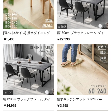
情
報
©
M
O
D
[選べる4サイズ] 撥水ダイニングマ
幅160cm ブラックフレーム ダイニ
ット
ングテーブル 大理石調 4人掛け
E
￥5,490
￥22,999
R
N
D
E
C
O
C
o.,
L
t
幅120cm ブラックフレーム ダイニ
撥水キッチンマット 60×240cm
d.
ングテーブル 大理石調 4人掛け
￥14,999
￥3,998
A