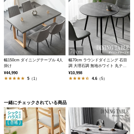
サ
ポ
ー
ト
お
知
幅150cm ダイニングテーブル 4人
幅70cm ラウンドダイニング 石目
ら
掛け
調 大理石調 無地ホワイト 丸テー
せ
ブル 2人掛け
¥44,990
¥10,998
5
（1）
4.6
（5）
ブ
ロ
一緒にチェックされている商品
グ
企
業