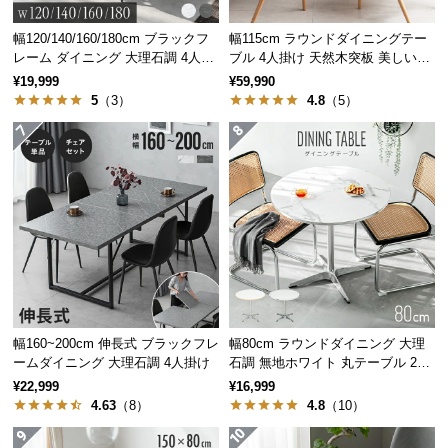
保
証
幅120/140/160/180cm ブラックフ
幅115cm ラウンドダイニングテー
に
レーム ダイニング 大理石調 4人掛
ブル 4人掛け 天然木突板 美しい格
つ
け
子デザイン
¥19,999
¥59,990
い
5
（3）
4.8
（5）
て
会
員
規
約
に
つ
い
て
幅160~200cm 伸長式 ブラックフレ
幅80cm ラウンドダイニング 大理
ームダイニング 大理石調 4人掛け
石調 無地ホワイト 丸テーブル 2人
掛け
¥22,999
¥16,999
お
4.63
（8）
4.8
（10）
客
様