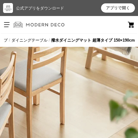
アプリで開く
公式アプリをダウンロード
ログイン
新規会員登録
ップ
ダイニングテーブル
撥水ダイニングマット 超薄タイプ 150×190cm
お
気
に
入
り
ア
イ
テ
ム
最