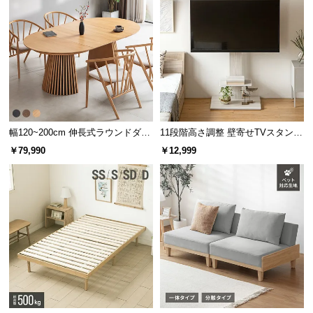
幅120~200cm 伸長式ラウンドダイ
11段階高さ調整 壁寄せTVスタンド
ニングテーブル 6人掛け 天然木突
キャスター付き 上下左右角度調節
￥79,990
￥12,999
板 美しい格子デザイン
機能