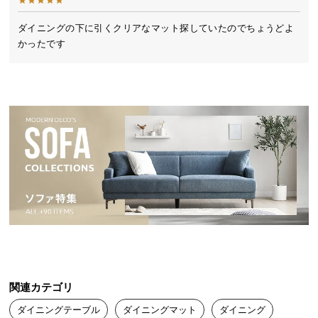
送
料
ダイニングの下に引くクリアなマット探していたのでちょうどよ
かったです
に
つ
い
て
大
型
商
品
の
配
送
に
つ
い
関連カテゴリ
て
ダイニングテーブル
ダイニングマット
ダイニング