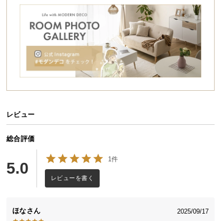
シ
ョ
ッ
ピ
ン
グ
ガ
イ
ド
レビュー
お
支
払
総合評価
い
1件
に
5.0
つ
レビューを書く
い
て
ほな
2025/09/17
配