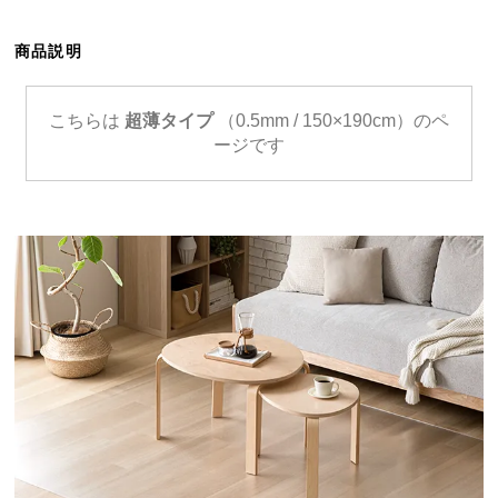
ら
探
商品説明
す
こちらは
超薄タイプ
（0.5mm / 150×190cm）のペ
ージです
イ
ン
テ
リ
ア
テ
イ
ス
ト
か
ら
探
す