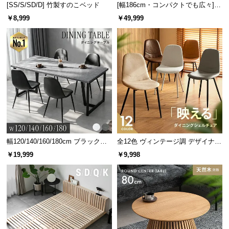
[SS/S/SD/D] 竹製すのこベッド
[幅186cm・コンパクトでも広々] 3
人掛けソファベッド リクライニン
￥8,999
￥49,999
グ 天然木フレーム 北欧
幅120/140/160/180cm ブラックフ
全12色 ヴィンテージ調 デザイナー
レーム ダイニング 大理石調 4人掛
ズシェルチェア
￥19,999
￥9,998
け