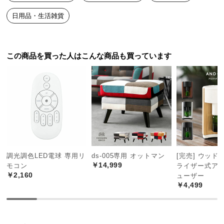
中
型
日用品・生活雑貨
商
品
の
この商品を買った人はこんな商品も買っています
配
送
に
つ
い
て
小
型
調光調色LED電球 専用リ
ds-005専用 オットマン
[完売] ウッド
￥14,999
商
モコン
ライザー式ア
￥2,160
ューザー
品
￥4,499
の
配
送
に