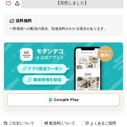
【完売しました】
気
ア
イ
送料無料
テ
一部地域への配送の場合、別途送料がかかる場合があります。
ム
ラ
ン
キ
ン
グ
商
品
カ
Google Play
テ
ゴ
リ
ご注文について
配送料について
よくあるご質問
か