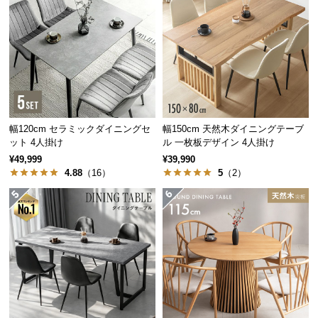
経
路
に
つ
い
て
返
幅120cm セラミックダイニングセ
幅150cm 天然木ダイニングテーブ
品・
ット 4人掛け
ル 一枚板デザイン 4人掛け
キ
¥49,999
¥39,990
4.88
（16）
5
（2）
ャ
ン
セ
ル
に
つ
い
て