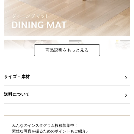
イ
ン
テ
リ
ア
コ
商品説明をもっと見る
ー
デ
ィ
ネ
サイズ・素材
ー
ト
か
送料について
ら
探
す
みんなのインスタグラム投稿募集中！
素敵な写真を撮るためのポイントもご紹介♪