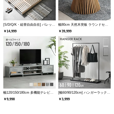
[S/D/Q/K・組替自由自在] パレット
幅80cm 天然木突板 ラウンドセン
ベッド 8/12/16枚セット
ターテーブル 美しい格子デザイン
￥14,999
￥39,999
幅120/150/180cm 多機能テレビボ
[幅60/90/120cm] ハンガーラック
ード 木目/石目調 オープン収納・
スチール 4段階高さ調節 サイドフ
￥9,998
￥3,999
引き出し収納付き
ック オープンラック シンプル