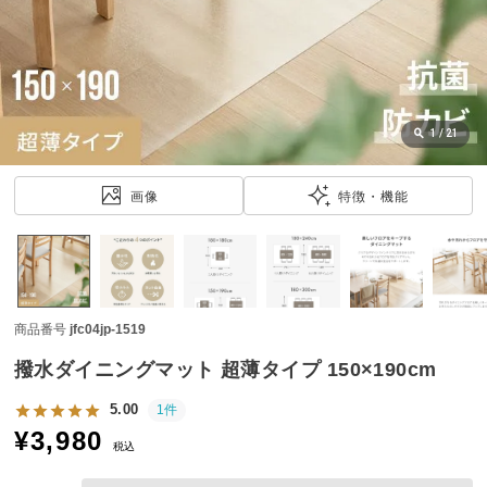
近
チ
ェ
ッ
ク
し
1
/
21
た
ア
画像
特徴・機能
イ
テ
ム
商品番号
jfc04jp-1519
特
集
撥水ダイニングマット 超薄タイプ 150×190cm
一
覧
5.00
1件
¥
3,980
税込
人