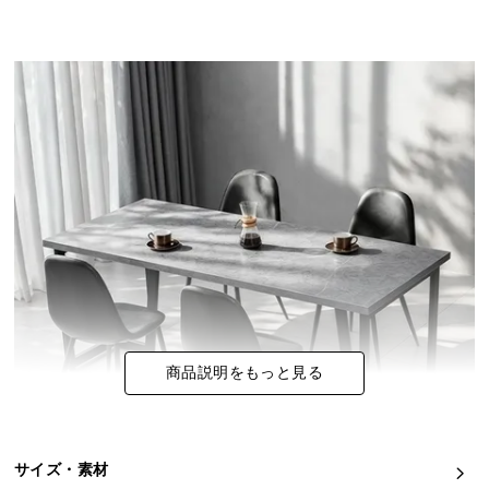
イ
ン
テ
リ
ア
コ
ー
デ
ィ
ネ
ー
ト
か
ら
商品説明をもっと見る
探
す
サイズ・素材