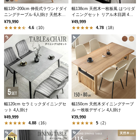
保
幅120~200cm 伸長式ラウンドダイ
幅138cm 天然木一枚板風 はつりダ
証
ニングテーブル 6人掛け 天然木突
イニングセット リアル木目調 4人
に
板 美しい格子デザイン
掛け チェア4脚セット
¥79,990
¥49,999
つ
4.6
（10）
4.78
（18）
い
て
会
員
規
約
に
つ
い
て
幅120cm セラミックダイニングセ
幅150cm 天然木ダイニングテーブ
ット 4人掛け
ル 一枚板デザイン 4人掛け
¥49,999
¥39,990
4.88
（16）
5
（2）
お
客
様