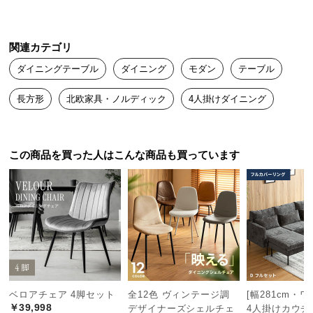
つ
い
て
関連カテゴリ
ダイニングテーブル
ダイニング
モダン
テーブル
開
梱
長方形
北欧家具・ノルディック
4人掛けダイニング
設
置
サ
この商品を買った人はこんな商品も買っています
ー
ビ
ス
に
つ
い
て
搬
ベロアチェア 4脚セット
全12色 ヴィンテージ調
[幅281cm・
入
￥39,998
デザイナーズシェルチェ
4人掛けカウチ