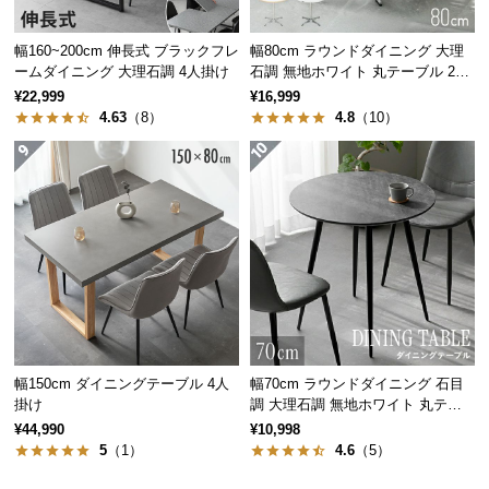
情
報
幅160~200cm 伸長式 ブラックフレ
幅80cm ラウンドダイニング 大理
©
ームダイニング 大理石調 4人掛け
石調 無地ホワイト 丸テーブル 2人
M
掛け
¥22,999
¥16,999
O
4.63
（8）
4.8
（10）
D
E
R
N
D
E
C
O
C
o.,
幅150cm ダイニングテーブル 4人
幅70cm ラウンドダイニング 石目
L
掛け
調 大理石調 無地ホワイト 丸テー
t
ブル 2人掛け
¥44,990
¥10,998
d.
5
（1）
4.6
（5）
A