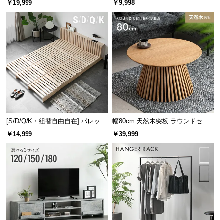
￥19,999
￥9,998
け
[S/D/Q/K・組替自由自在] パレット
幅80cm 天然木突板 ラウンドセン
ベッド 8/12/16枚セット
ターテーブル 美しい格子デザイン
￥14,999
￥39,999