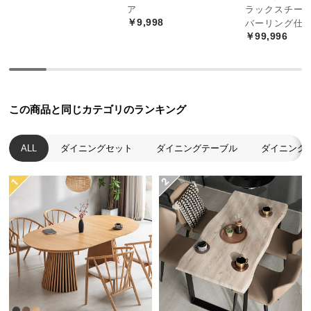
経
ア
ラックスチール
￥9,998
バーリング仕
路
￥99,996
に
つ
い
て
この商品と同じカテゴリのランキング
返
品・
ALL
ダイニングセット
ダイニングテーブル
ダイニング
キ
ャ
ン
セ
ル
に
つ
い
て