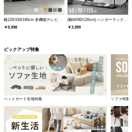
幅120/150/180cm 多機能テレビボ
[幅60/90/120cm] ハンガーラック
ード 木目/石目調 オープン収納・
スチール 4段階高さ調節 サイドフ
￥9,998
￥3,999
引き出し収納付き
ック オープンラック シンプル
ピックアップ特集
ペットガード生地特集
ソファ特集