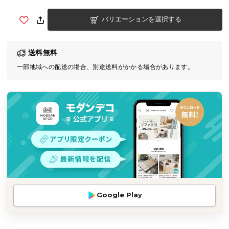
気
バリエーションを選択する
ア
イ
テ
送料無料
ム
一部地域への配送の場合、別途送料がかかる場合があります。
ラ
ン
キ
ン
グ
商
品
カ
テ
Google Play
ゴ
リ
か