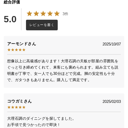
総合評価
送
料
3件
5.0
に
つ
レビューを書く
い
て
アーモンド
2025/10/07
大
型
想像以上に高級感があります！大理石調の天板が部屋の雰囲気を
商
ぐっと引き締めてくれて、来客にも褒められます。組み立ても説
品
明書が丁寧で、女一人でも30分ほどで完成。脚の安定性も十分
の
で、ガタつきもありません。購入して満足です。
配
送
に
コウガミ
2025/02/03
つ
い
て
大理石調のダイニングを探してました。

お手頃で見つかったので即決！
