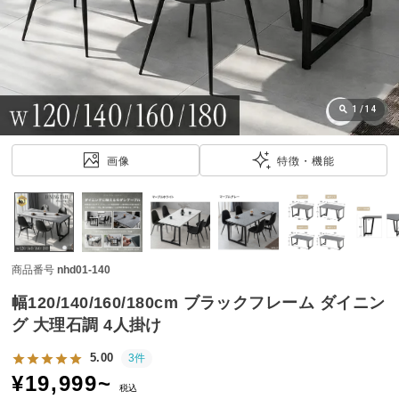
近
チ
ェ
ッ
ク
し
1
/
14
た
ア
画像
特徴・機能
イ
テ
ム
商品番号
nhd01-140
特
集
幅120/140/160/180cm ブラックフレーム ダイニン
一
グ 大理石調 4人掛け
覧
5.00
3件
¥
19,999
~
税込
人