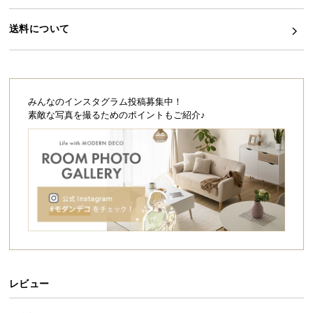
シ
ョ
送料について
ッ
ピ
ン
グ
ガ
みんなのインスタグラム投稿募集中！
イ
素敵な写真を撮るためのポイントもご紹介♪
ド
お
支
払
い
に
つ
い
て
レビュー
配