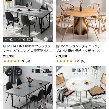
サ
ポ
ー
ト
お
知
幅120/140/160/180cm ブラックフ
幅115cm ラウンドダイニングテー
ら
レーム ダイニング 大理石調 4人掛
ブル 4人掛け 天然木突板 美しい格
け
子デザイン
せ
¥19,999
¥59,990
5
（3）
4.8
（5）
ブ
ロ
グ
企
業