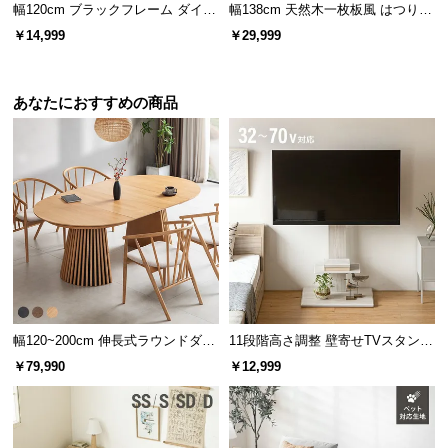
幅120cm ブラックフレーム ダイニ
幅138cm 天然木一枚板風 はつりダ
ングテーブル 大理石調 4人掛け
イニングテーブル リアル木目調 4
￥14,999
￥29,999
人掛け
あなたにおすすめの商品
幅120~200cm 伸長式ラウンドダイ
11段階高さ調整 壁寄せTVスタンド
ニングテーブル 6人掛け 天然木突
キャスター付き 上下左右角度調節
￥79,990
￥12,999
板 美しい格子デザイン
機能