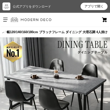
アプリで開く
公式アプリをダウンロード
ログイン
新規会員登録
ブル
幅120/140/160/180cm ブラックフレーム ダイニング 大理石調 4人掛け
お
気
に
入
り
ア
イ
テ
ム
最