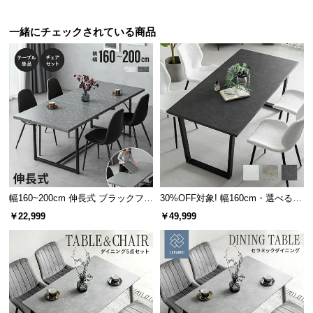
l
l
一緒にチェックされている商品
幅160~200cm 伸長式 ブラックフレ
30%OFF対象! 幅160cm・選べる脚
ームダイニング 大理石調 4人掛け
カラー 石目調ダイニングテーブル
￥22,999
￥49,999
日本製高耐久DAP天板 4人掛け