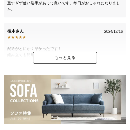
中
重すぎず使い勝手があって良いです。毎日がおしゃれになりまし
型
た。
商
品
の
桜木
2024/12/16
配
送
配送がとにかく早かったです！

に
組み立ても簡単で、高級感があるのが魅力でした。

つ
もっと見る
お友達にも好評で文句なしの商品でした！大満足です！
い
て
小
型
商
品
の
配
送
に