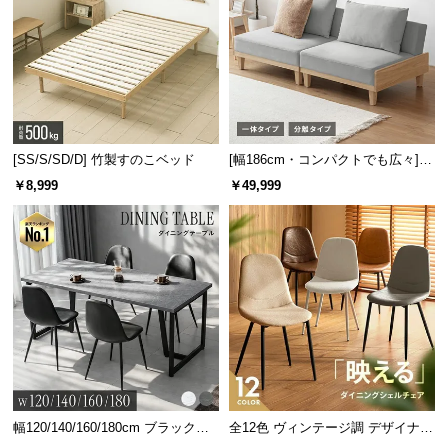
[SS/S/SD/D] 竹製すのこベッド
[幅186cm・コンパクトでも広々] 3
人掛けソファベッド リクライニン
￥8,999
￥49,999
グ 天然木フレーム 北欧
幅120/140/160/180cm ブラックフ
全12色 ヴィンテージ調 デザイナー
レーム ダイニング 大理石調 4人掛
ズシェルチェア