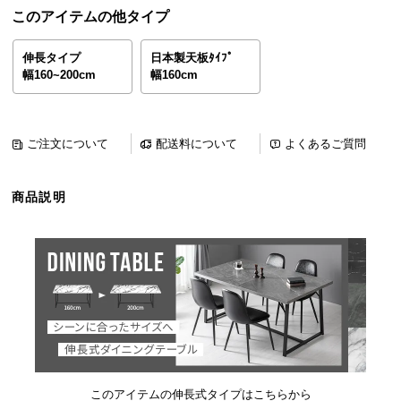
ら
このアイテムの他タイプ
探
す
伸長タイプ
日本製天板ﾀｲﾌﾟ
幅160~200cm
幅160cm
イ
ン
ご注文について
配送料について
よくあるご質問
テ
リ
商品説明
ア
テ
イ
ス
ト
か
ら
探
す
このアイテムの伸長式タイプはこちらから