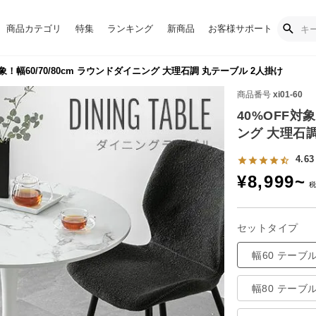
商品カテゴリ
特集
ランキング
新商品
お客様サポート
象！幅60/70/80cm ラウンドダイニング 大理石調 丸テーブル 2人掛け
商品番号
xi01-60
40%OFF対象
ング 大理石調
4.63
¥
8,999
~
セットタイプ
幅60 テーブ
幅80 テーブ