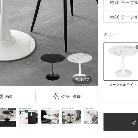
幅70 テーブ
幅80 テーブ
カラー
1
/
17
マーブルホワイト
画像
特徴・機能