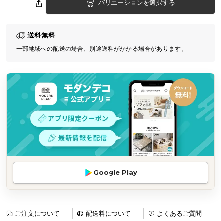
バリエーションを選択する
気
ア
イ
送料無料
テ
一部地域への配送の場合、別途送料がかかる場合があります。
ム
ラ
ン
キ
ン
グ
商
品
カ
Google Play
テ
ゴ
リ
ご注文について
配送料について
よくあるご質問
か