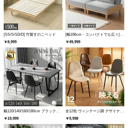
[SS/S/SD/D] 竹製すのこベッド
[幅186cm・コンパクトでも広々] 3
人掛けソファベッド リクライニン
￥8,999
￥49,999
グ 天然木フレーム 北欧
幅120/140/160/180cm ブラックフ
全12色 ヴィンテージ調 デザイナー
レーム ダイニング 大理石調 4人掛
ズシェルチェア
￥19,999
￥9,998
け