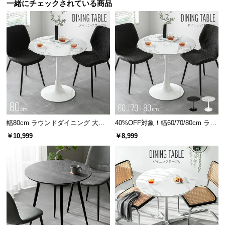
保
一緒にチェックされている商品
証
に
つ
い
て
会
員
規
約
幅80cm ラウンドダイニング 大理
40%OFF対象！幅60/70/80cm ラウ
に
石調 丸テーブル 2人掛け
ンドダイニング 大理石調 丸テーブ
￥10,999
￥8,999
つ
ル 2人掛け
い
て
お
客
様