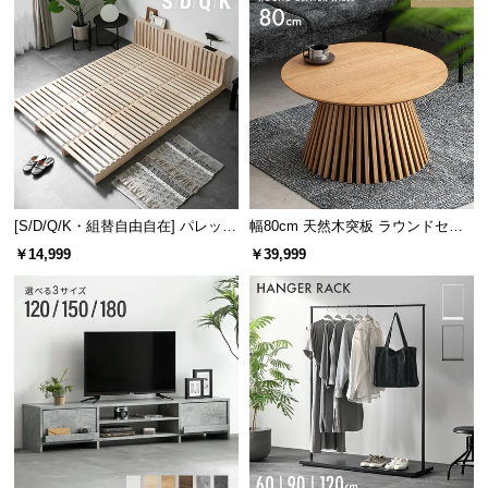
[S/D/Q/K・組替自由自在] パレット
幅80cm 天然木突板 ラウンドセン
ベッド 8/12/16枚セット
ターテーブル 美しい格子デザイン
￥14,999
￥39,999