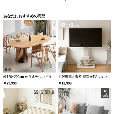
l
テーブル 2人掛け
l
あなたにおすすめの商品
幅120~200cm 伸長式ラウンドダイ
11段階高さ調整 壁寄せTVスタンド
ニングテーブル 6人掛け 天然木突
キャスター付き 上下左右角度調節
￥79,990
￥12,999
板 美しい格子デザイン
機能