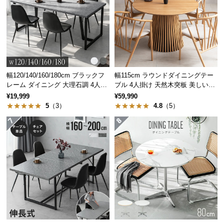
つ
い
て
開
梱
幅120/140/160/180cm ブラックフ
幅115cm ラウンドダイニングテー
設
レーム ダイニング 大理石調 4人掛
ブル 4人掛け 天然木突板 美しい格
置
け
子デザイン
¥19,999
¥59,990
サ
5
（3）
4.8
（5）
ー
ビ
ス
に
つ
い
て
搬
入