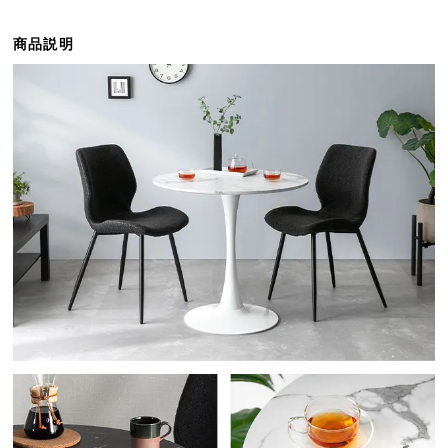
ら
探
商品説明
す
イ
ン
テ
リ
ア
テ
イ
ス
ト
か
ら
探
す