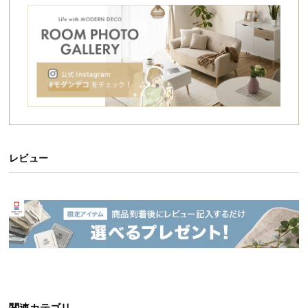
シ
ョ
ッ
ピ
ン
グ
ガ
イ
ド
レビュー
お
支
払
い
に
つ
い
て
配