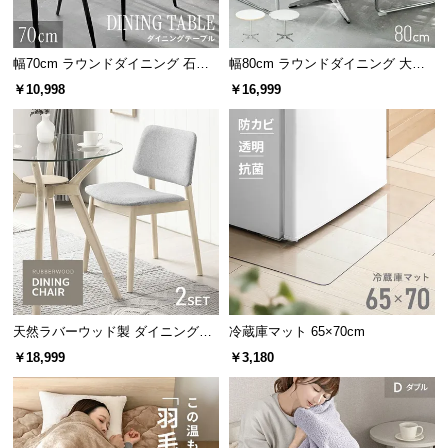
サ
ポ
幅70cm ラウンドダイニング 石目
幅80cm ラウンドダイニング 大理
ー
調 大理石調 無地ホワイト 丸テー
石調 無地ホワイト 丸テーブル 2人
ト
￥10,998
￥16,999
ブル 2人掛け
掛け
お
知
ら
せ
ブ
ロ
天然ラバーウッド製 ダイニングチ
冷蔵庫マット 65×70cm
グ
ェア2脚セット
￥18,999
￥3,180
企
業