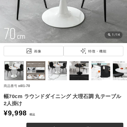
近
チ
ェ
ッ
ク
し
1
/
14
た
ア
画像
特徴・機能
イ
テ
ム
商品番号
xi01-70
特
集
幅70cm ラウンドダイニング 大理石調 丸テーブル
一
2人掛け
覧
¥
9,998
税込
人