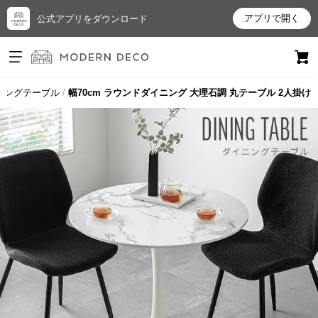
アプリで開く
公式アプリをダウンロード
ログイン
新規会員登録
ニングテーブル
幅70cm ラウンドダイニング 大理石調 丸テーブル 2人掛け
お
気
に
入
り
ア
イ
テ
ム
最