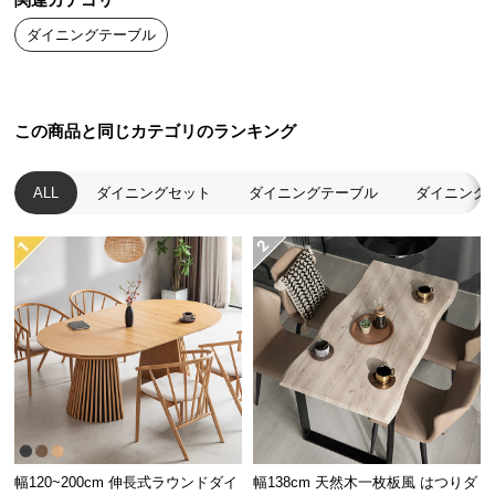
関連カテゴリ
送
ダイニングテーブル
料
に
つ
い
この商品と同じカテゴリのランキング
て
ALL
ダイニングセット
ダイニングテーブル
ダイニング
大
型
商
品
の
配
送
に
つ
い
て
幅120~200cm 伸長式ラウンドダイ
幅138cm 天然木一枚板風 はつりダ