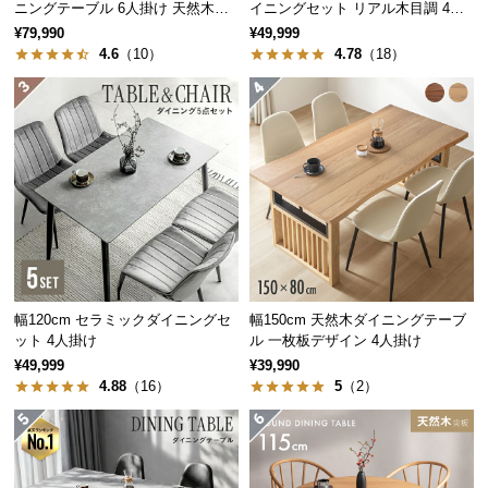
ニングテーブル 6人掛け 天然木突
イニングセット リアル木目調 4人
中
板 美しい格子デザイン
掛け チェア4脚セット
型
¥79,990
¥49,999
4.6
（10）
4.78
（18）
商
品
の
配
送
に
つ
い
て
小
幅120cm セラミックダイニングセ
幅150cm 天然木ダイニングテーブ
型
ット 4人掛け
ル 一枚板デザイン 4人掛け
商
¥49,999
¥39,990
品
4.88
（16）
5
（2）
の
配
送
に