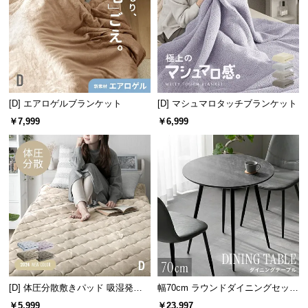
情
報
©
M
O
D
[D] エアロゲルブランケット
[D] マシュマロタッチブランケット
E
R
￥7,999
￥6,999
N
D
E
C
O
C
o.,
L
t
d.
[D] 体圧分散敷きパッド 吸湿発熱
幅70cm ラウンドダイニングセット
A
マイクロファイバー
石目調 大理石調 無地ホワイト 丸
￥5,999
￥23,997