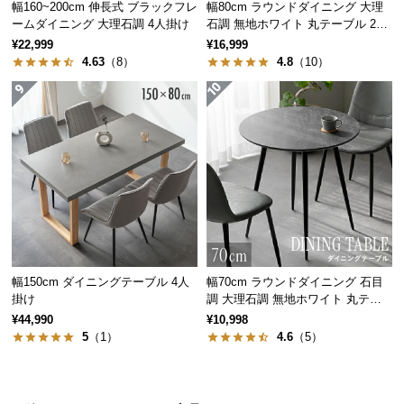
幅160~200cm 伸長式 ブラックフレ
幅80cm ラウンドダイニング 大理
経
ームダイニング 大理石調 4人掛け
石調 無地ホワイト 丸テーブル 2人
路
掛け
¥22,999
¥16,999
に
4.63
（8）
4.8
（10）
つ
い
て
返
品・
キ
ャ
ン
セ
幅150cm ダイニングテーブル 4人
幅70cm ラウンドダイニング 石目
ル
掛け
調 大理石調 無地ホワイト 丸テー
に
ブル 2人掛け
¥44,990
¥10,998
つ
5
（1）
4.6
（5）
い
て