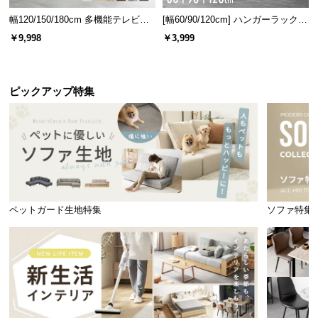
幅120/150/180cm 多機能テレビボ
[幅60/90/120cm] ハンガーラック
ード 木目/石目調 オープン収納・
スチール 4段階高さ調節 サイドフ
￥9,998
￥3,999
引き出し収納付き
ック オープンラック シンプル
ピックアップ特集
ペットガード生地特集
ソファ特集