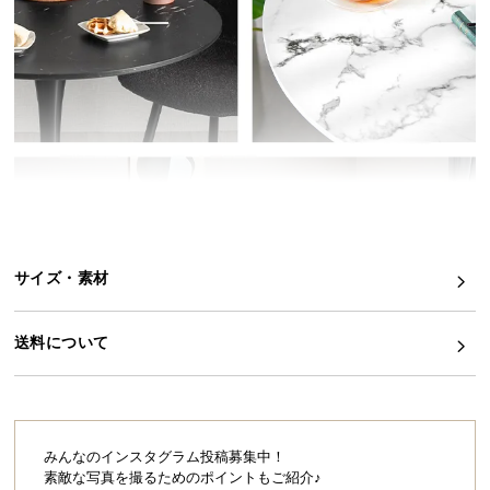
イ
ン
テ
リ
ア
コ
ー
デ
ィ
ネ
サイズ・素材
ー
ト
か
送料について
ら
探
す
みんなのインスタグラム投稿募集中！
素敵な写真を撮るためのポイントもご紹介♪