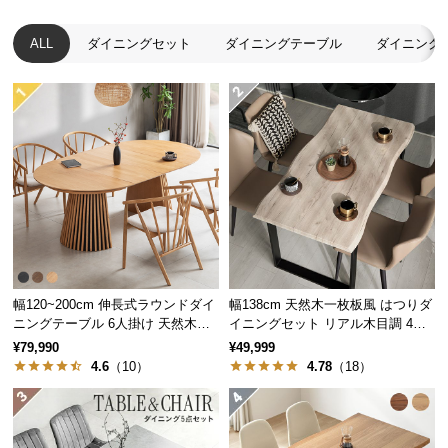
つ
ALL
ダイニングセット
ダイニングテーブル
ダイニング
い
て
開
梱
設
置
サ
ー
ビ
ス
に
幅120~200cm 伸長式ラウンドダイ
幅138cm 天然木一枚板風 はつりダ
つ
ニングテーブル 6人掛け 天然木突
イニングセット リアル木目調 4人
板 美しい格子デザイン
掛け チェア4脚セット
い
¥79,990
¥49,999
4.6
（10）
4.78
（18）
て
搬
入