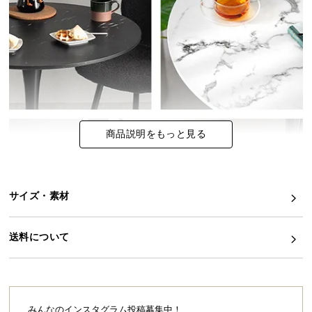
イ
ン
テ
リ
ア
コ
ー
商品説明をもっと見る
デ
ィ
ネ
ー
サイズ・素材
ト
か
ら
送料について
探
す
みんなのインスタグラム投稿募集中！