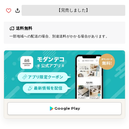
気
【完売しました】
ア
イ
テ
送料無料
ム
一部地域への配送の場合、別途送料がかかる場合があります。
ラ
ン
キ
ン
グ
商
品
カ
テ
Google Play
ゴ
リ
か