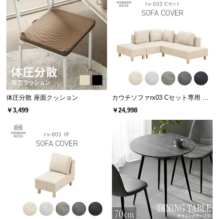
l
l
体圧分散 座面クッション
カウチソファrx03 Cセット専用 交
換用カバー カウチ+2P+オットマン
￥3,499
￥24,998