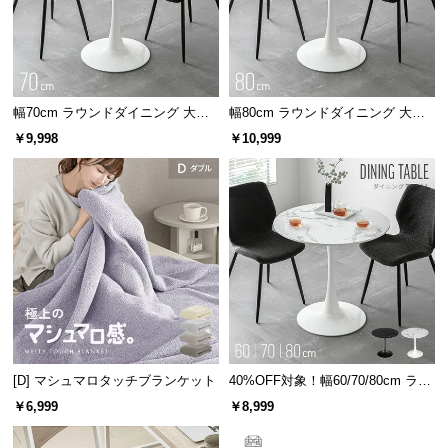
情
報
©
M
O
幅70cm ラウンドダイニング 大理
幅80cm ラウンドダイニング 大理
D
石調 丸テーブル 2人掛け
石調 丸テーブル 2人掛け
￥9,998
￥10,999
E
R
N
D
E
C
O
C
o.,
L
[D] マシュマロタッチブランケット
40%OFF対象！幅60/70/80cm ラウ
t
ンドダイニング 大理石調 丸テーブ
d.
￥6,999
￥8,999
ル 2人掛け
A