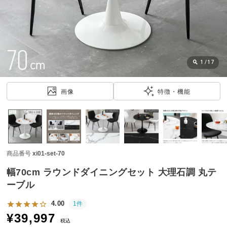
近
チ
ェ
ッ
ク
し
1
/
17
た
ア
画像
特徴・機能
イ
テ
ム
商品番号
xi01-set-70
特
集
幅70cm ラウンドダイニングセット 大理石調 丸テ
一
ーブル
覧
4.00
1件
¥
39,997
税込
人