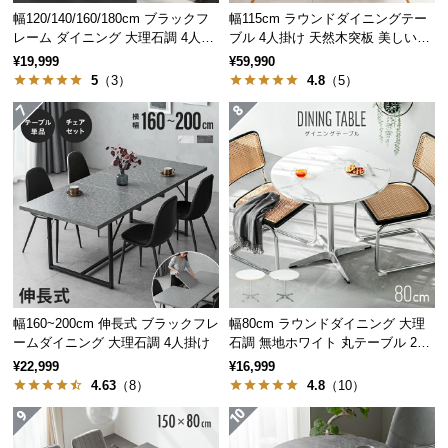
保
幅120/140/160/180cm ブラックフ
幅115cm ラウンドダイニングテー
証
レーム ダイニング 大理石調 4人掛
ブル 4人掛け 天然木突板 美しい格
に
け
子デザイン
¥19,999
¥59,990
つ
5
（3）
4.8
（5）
い
て
会
員
規
約
に
つ
い
幅160~200cm 伸長式 ブラックフレ
幅80cm ラウンドダイニング 大理
て
ームダイニング 大理石調 4人掛け
石調 無地ホワイト 丸テーブル 2人
掛け
¥22,999
¥16,999
4.63
（8）
4.8
（10）
お
客
様