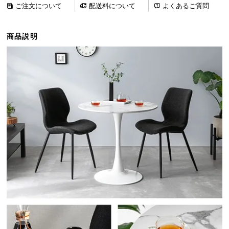
ご注文について
配送料について
よくあるご質問
ら
探
す
商品説明
イ
ン
テ
リ
ア
テ
イ
ス
ト
か
ら
探
す