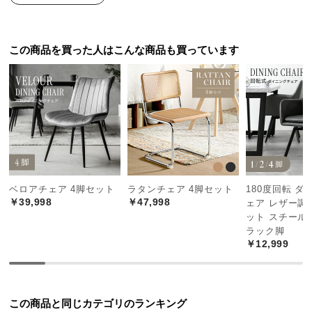
中
型
商
この商品を買った人はこんな商品も買っています
品
の
配
送
に
つ
い
て
ベロアチェア 4脚セット
ラタンチェア 4脚セット
180度回転 ダ
小
￥39,998
￥47,998
ェア レザー調 1
型
ット スチール
商
ラック脚
￥12,999
品
の
配
送
この商品と同じカテゴリのランキング
に