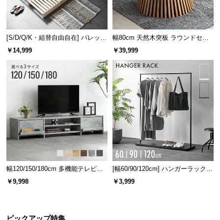
[S/D/Q/K・組替自由自在] パレット
幅80cm 天然木突板 ラウンドセン
ベッド 8/12/16枚セット
ターテーブル 美しい格子デザイン
￥14,999
￥39,999
幅120/150/180cm 多機能テレビボ
[幅60/90/120cm] ハンガーラック
ード 木目/石目調 オープン収納・
スチール 4段階高さ調節 サイドフ
￥9,998
￥3,999
引き出し収納付き
ック オープンラック シンプル
ピックアップ特集