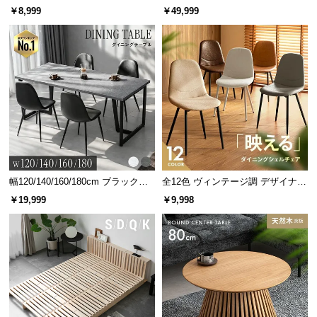
人掛けソファベッド リクライニン
￥8,999
￥49,999
グ 天然木フレーム 北欧
幅120/140/160/180cm ブラックフ
全12色 ヴィンテージ調 デザイナー
レーム ダイニング 大理石調 4人掛
ズシェルチェア
￥19,999
￥9,998
け