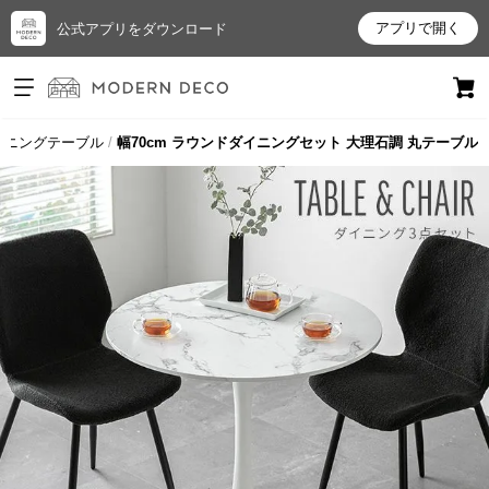
アプリで開く
公式アプリをダウンロード
ログイン
新規会員登録
イニングテーブル
幅70cm ラウンドダイニングセット 大理石調 丸テーブル
お
気
に
入
り
ア
イ
テ
ム
最