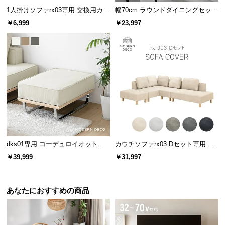
1人掛けソファrx03専用 交換用カバ
幅70cm ラウンドダイニングセット
ー
石目調 大理石調 無地ホワイト 丸
￥6,999
￥23,997
テーブル 2人掛け
dks01専用 コーデュロイオットマ
カウチソファrx03 Dセット専用 交
ン
換用カバー カウチ+2P+1P+オット
￥39,999
￥31,997
マン
あなたにおすすめの商品