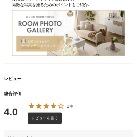
シ
素敵な写真を撮るためのポイントもご紹介♪
ョ
ッ
ピ
ン
グ
ガ
イ
ド
お
支
レビュー
払
い
総合評価
に
1件
つ
4.0
い
レビューを書く
て
配