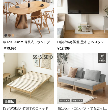
幅120~200cm 伸長式ラウンドダイ
11段階高さ調整 壁寄せTVスタンド
ニングテーブル 6人掛け 天然木突
キャスター付き 上下左右角度調節
￥79,990
￥12,999
板 美しい格子デザイン
機能
[SS/S/SD/D] 竹製すのこベッド
[幅186cm・コンパクトでも広々] 3