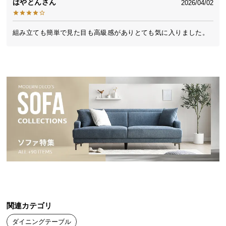
はやとん
2026/04/02
送
料
に
組み立ても簡単で見た目も高級感がありとても気に入りました。
つ
い
て
大
型
商
品
の
配
送
に
つ
い
関連カテゴリ
て
ダイニングテーブル