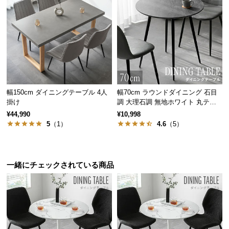
サ
ポ
ー
ト
お
幅150cm ダイニングテーブル 4人
幅70cm ラウンドダイニング 石目
知
掛け
調 大理石調 無地ホワイト 丸テー
ら
ブル 2人掛け
¥44,990
¥10,998
せ
5
（1）
4.6
（5）
ブ
一緒にチェックされている商品
ロ
グ
企
業