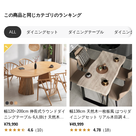
つ
い
この商品と同じカテゴリのランキング
て
ALL
ダイニングセット
ダイニングテーブル
ダイニング
開
梱
設
置
1台2役の天板サイズ
サ
ー
ビ
2人掛けサイズの天板が伸長すると4人掛けサイズ
ス
に。2通りのテーブルサイズをこの1台で実現。
に
つ
い
幅120~200cm 伸長式ラウンドダイ
幅138cm 天然木一枚板風 はつりダ
て
ニングテーブル 6人掛け 天然木突
イニングセット リアル木目調 4人
板 美しい格子デザイン
掛け チェア4脚セット
¥79,990
¥49,999
搬
4.6
（10）
4.78
（18）
入