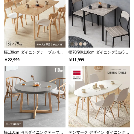
情
報
©
突板とは
M
合板などに薄くスライスした天然木を貼り付けた
O
板のこと。無垢材よりお手入れが簡単で、木目の
D
自然な風合いを感じられるのが特徴です。
E
幅139cm ダイニングテーブル 4人
幅70/90/110cm ダイニング3点/5点
R
掛け
セット 2人掛け 4人掛け
N
￥22,999
￥11,999
D
こだわりの天板素材
E
厳選されたウォールナット材とアッシュ材を採用
C
し、上質な風合いがお部屋の雰囲気を高めます。
O
C
o.,
L
t
d.
A
幅110cm 円形ダイニングテーブル
デンマーク デザイン ダイニングテ