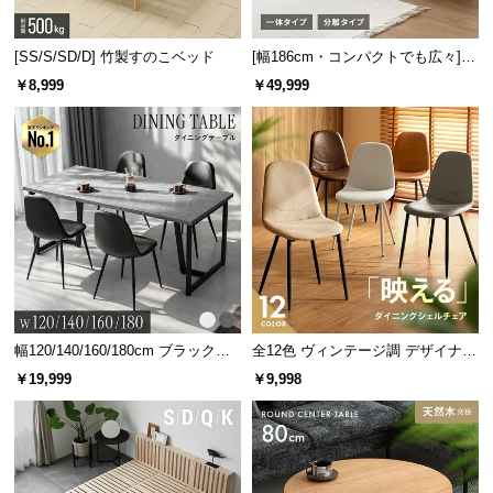
[SS/S/SD/D] 竹製すのこベッド
[幅186cm・コンパクトでも広々] 3
抜群の耐水性でお水を零しても安心
人掛けソファベッド リクライニン
￥8,999
￥49,999
耐水性に優れた天板はお水を零しても染み込むこと
グ 天然木フレーム 北欧
がなく、サッと拭き取れるため食卓に最適です。
幅120/140/160/180cm ブラックフ
全12色 ヴィンテージ調 デザイナー
レーム ダイニング 大理石調 4人掛
ズシェルチェア
￥19,999
￥9,998
け