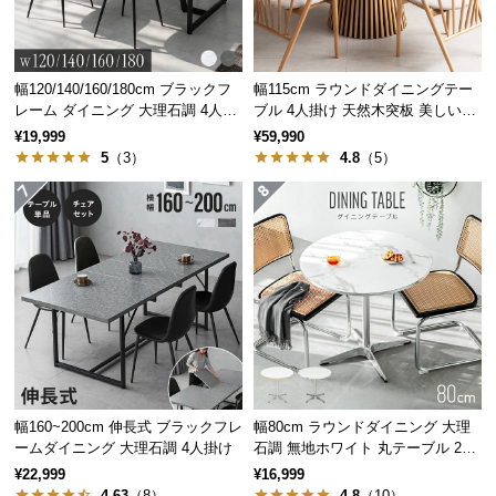
保
シーンに合わせて広がる使い方
証
用途や来客の数に合わせて手軽にサイズを変更で
に
き、より快適なダイニング空間を実現します。
つ
幅120/140/160/180cm ブラックフ
幅115cm ラウンドダイニングテー
い
レーム ダイニング 大理石調 4人掛
ブル 4人掛け 天然木突板 美しい格
け
子デザイン
て
¥19,999
¥59,990
5
（3）
4.8
（5）
会
員
規
約
に
つ
い
て
幅160~200cm 伸長式 ブラックフレ
幅80cm ラウンドダイニング 大理
お
ームダイニング 大理石調 4人掛け
石調 無地ホワイト 丸テーブル 2人
客
掛け
¥22,999
¥16,999
会話のはずむティータイムに
様
4.63
（8）
4.8
（10）