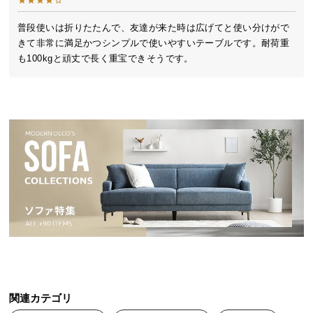
送
コンパクトに置けるサイズ感でありながら、必要な
料
普段使いは折りたたんで、友達が来た時は広げてと使い分けがで
時は天板を広げて広々と使える省スペース設計で
きて非常に満足かつシンプルで使いやすいテーブルです。耐荷重
に
す。
も100kgと頑丈で長く重宝できそうです。
つ
い
て
大
型
商
品
の
配
送
に
つ
い
て
関連カテゴリ