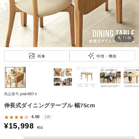
近
チ
ェ
ッ
ク
し
1
/
20
た
ア
画像
特徴・機能
イ
テ
ム
商品番号
ynd-007-t
特
集
伸長式ダイニングテーブル 幅75cm
一
覧
4.00
1件
¥
15,998
税込
人