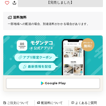
【完売しました】
気
ア
イ
送料無料
テ
一部地域への配送の場合、別途送料がかかる場合があります。
ム
ラ
ン
キ
ン
グ
商
品
カ
Google Play
テ
ゴ
リ
ご注文について
配送料について
よくあるご質問
か