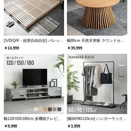
重厚感のある天然木のフレーム
テーブルの脚部には、強度に優れ使うほどに深みが
出るラバーウッドを採用しました。
[S/D/Q/K・組替自由自在] パレット
幅80cm 天然木突板 ラウンドセン
ベッド 8/12/16枚セット
ターテーブル 美しい格子デザイン
￥14,999
￥39,999
ラバーウッドとは
幅120/150/180cm 多機能テレビボ
[幅60/90/120cm] ハンガーラック
ゴムの木を加工した木材。ソフトな
ード 木目/石目調 オープン収納・
スチール 4段階高さ調節 サイドフ
￥9,998
￥3,999
印象の木目と滑らかな肌触りが特徴
引き出し収納付き
ック オープンラック シンプル