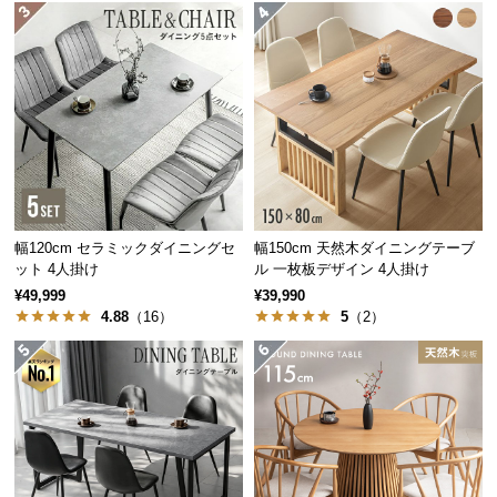
経
路
に
つ
い
て
2サイズの天板幅
返
2人掛けサイズ
4人掛けサイズ
品・
キ
幅120cm セラミックダイニングセ
幅150cm 天然木ダイニングテーブ
ット 4人掛け
ル 一枚板デザイン 4人掛け
ャ
¥49,999
¥39,990
ン
4.88
（16）
5
（2）
セ
ル
に
つ
横幅75㎝
横幅110㎝
い
て