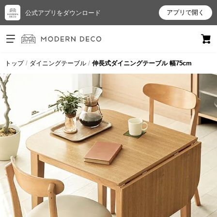
アプリで開く
公式アプリをダウンロード
ログイン
新規会員登録
トップ
ダイニングテーブル
伸長式ダイニングテーブル 幅75cm
お
気
に
入
り
ア
イ
テ
ム
最