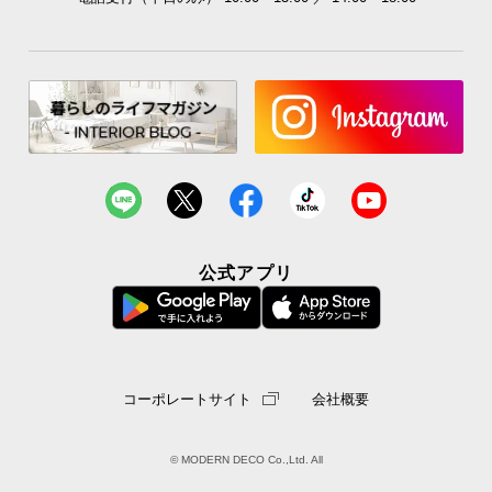
5
耐荷重はプロトタイプの約
倍!
カラーバリエーション
ナチュラル
Natural
公式アプリ
コーポレートサイト
会社概要
© MODERN DECO Co.,Ltd. All