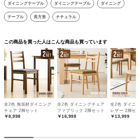
中
コンパクトからワイドへ早変わり
ダイニングテーブル
ダイニングテーブル
ダイニング
型
サッと脚部を引き出すだけであっという間にワイド
テーブル
長方形
ナチュラル
商
な天板に。女性でも軽々とセットできます。
品
の
配
この商品を買った人はこんな商品も買っています
送
に
脚部伸長タイプで足下も広々
つ
脚を引き出すタイプの伸長テーブルは
足元の空間が
い
広がるため、チェアの数が増えても出し入れ快適で
す。
て
小
型
商
全2色 無垢材ダイニング
全2色 ダイニングチェア
全2色 ダイニ
チェア 2脚セット
ファブリック 2脚セット
レザー 2脚セ
品
￥8,998
￥16,998
￥13,999
の
配
送
に