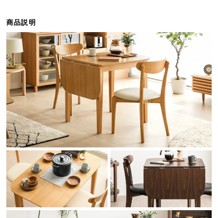
ら
探
商品説明
す
イ
ン
テ
リ
ア
テ
イ
ス
ト
か
ら
探
す