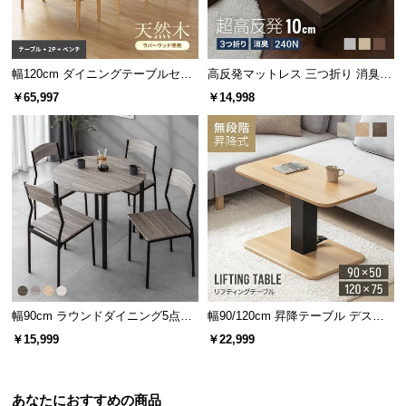
幅120cm ダイニングテーブルセッ
高反発マットレス 三つ折り 消臭
ト ソファダイニング 3点セット C
高密度ハード 厚さ10cm SD
￥65,997
￥14,998
セット
シックで深みあるウォールナット
ブラウンカラーには艶のある木目が美しいウォール
ナット材を使用。お部屋を味わい深い大人の空間
に。
幅90cm ラウンドダイニング5点セ
幅90/120cm 昇降テーブル デスク
ット 4人掛け
無段階高さ調節 ガス圧昇降式 ダイ
￥15,999
￥22,999
ニング 高さ55~70cm
あなたにおすすめの商品