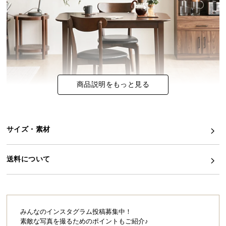
イ
ン
テ
リ
ア
コ
商品説明をもっと見る
ー
デ
ィ
ネ
サイズ・素材
ー
こちらは
ダイニングテーブル単品
のページです
ト
か
送料について
ら
探
和やかな空間広がる伸長式ダイニング
す
日々の食卓はすっきりコンパクトに、必要な時に天
板を広げてワイドに使えるフレキシブルなウッドダ
みんなのインスタグラム投稿募集中！
イニング。豊かな暮らしに寄り添う快適な使い心地
素敵な写真を撮るためのポイントもご紹介♪
で、ゆとりの空間を叶えます。