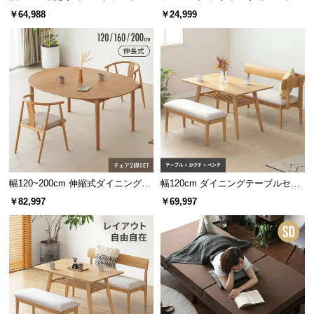
l
チェア2脚セット
ーブル
￥64,988
￥24,999
l
アッシュ
ウォールナット
爽やかで品のよいアッシュ
ナチュラルカラーには木目が鮮やかなアッシュ材を
使用。お部屋を明るく清潔感ある空間に。
幅120~200cm 伸縮式ダイニング3
幅120cm ダイニングテーブルセッ
点セット
ト ソファダイニング 3点セット B
￥82,997
￥69,997
セット