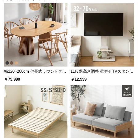
木の質感と機能性を両立した天板
天板の仕上げには、天然木の質感と美しい木目を活
かすラッカー塗装を施しました。
幅120~200cm 伸長式ラウンドダイ
11段階高さ調整 壁寄せTVスタンド
ニングテーブル 6人掛け 天然木突
キャスター付き 上下左右角度調節
￥79,990
￥12,999
板 美しい格子デザイン
機能