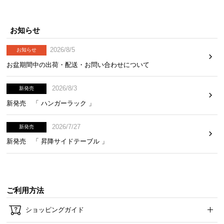
丸みを帯びた優しいフォルム
丸みを持たせたデザインとなっているため、小さな
お知らせ
お子様のいるご家庭にも安心です。
2026/8/5
お知らせ
お盆期間中の出荷・配送・お問い合わせについて
2026/8/3
新発売
新発売 「 ハンガーラック 」
2026/7/27
新発売
新発売 「 昇降サイドテーブル 」
ご利用方法
耐荷重約100kgでしっかり支える
ショッピングガイド
耐荷重は
約100㎏
。しっかりとした耐久性で身体を支