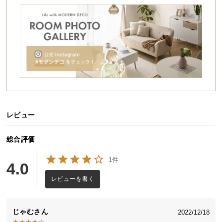
シ
ョ
ッ
ピ
ン
グ
ガ
イ
ド
レビュー
お
支
払
総合評価
い
1件
に
4.0
つ
レビューを書く
い
て
食卓シーンが広がる伸縮テーブル
じゃむ
2022/12/18
配