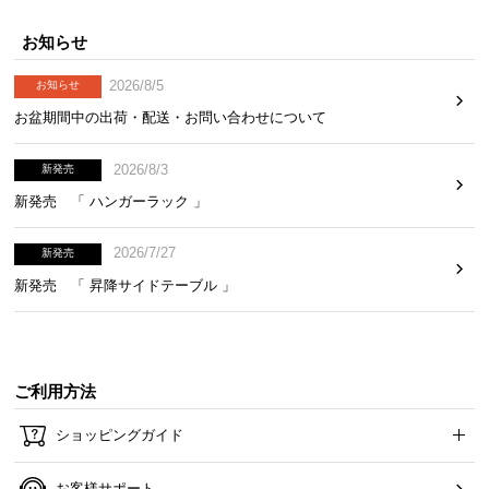
中
型
お知らせ
商
品
2026/8/5
お知らせ
の
お盆期間中の出荷・配送・お問い合わせについて
配
送
2026/8/3
新発売
に
新発売 「 ハンガーラック 」
つ
い
2026/7/27
新発売
て
新発売 「 昇降サイドテーブル 」
小
型
商
品
ご利用方法
の
ショッピングガイド
配
送
に
お客様サポート