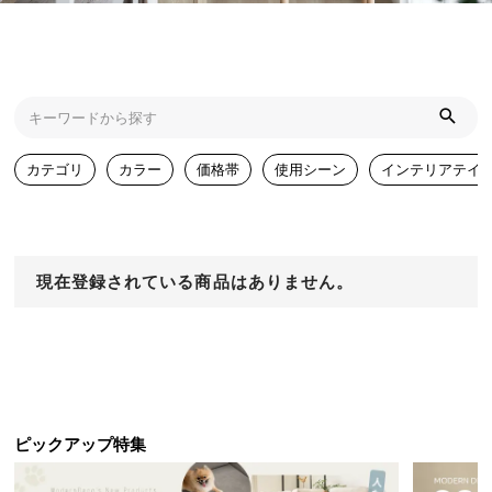
近
チ
ェ
ッ
ク
し
た
カテゴリ
カラー
価格帯
使用シーン
インテリアテイ
ア
イ
テ
ム
現在登録されている商品はありません。
特
集
一
覧
ピックアップ特集
人