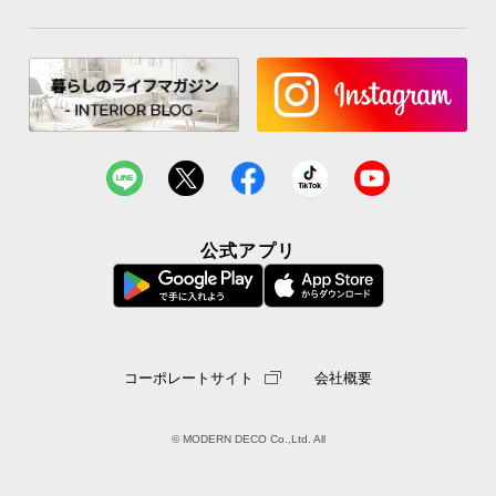
経
路
に
つ
い
て
返
品・
キ
公式アプリ
ャ
ン
セ
ル
に
コーポレートサイト
会社概要
つ
い
© MODERN DECO Co.,Ltd. All
て