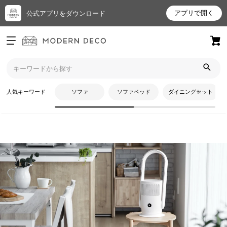
アプリで開く
公式アプリをダウンロード
ログイン
新規会員登録
トップ
扇風機・サーキュレーター
扇風機
空気清浄機能付きタイプ
お
人気キーワード
ソファ
ソファベッド
ダイニングセット
気
に
入
り
ア
イ
テ
CATEGORY
ム
空気清浄機能付きタイプ
最