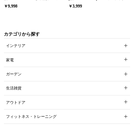
ード 木目/石目調 オープン収納・
スチール 4段階高さ調節 サイドフ
送
￥9,998
￥3,999
引き出し収納付き
ック オープンラック シンプル
料
に
つ
い
カテゴリから探す
て
インテリア
大
家電
型
商
品
ガーデン
の
配
生活雑貨
送
に
アウトドア
つ
い
フィットネス・トレーニング
て