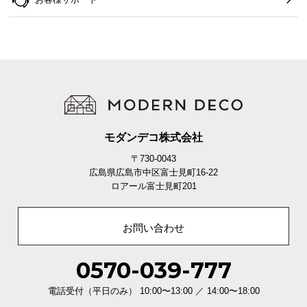
つ
い
て
開
梱
設
置
モダンデコ株式会社
サ
ー
〒730-0043
広島県広島市中区富士見町16-22
ビ
ロアール富士見町201
ス
に
つ
お問い合わせ
い
て
0570-039-777
搬
電話受付（平日のみ） 10:00〜13:00 ／ 14:00〜18:00
入