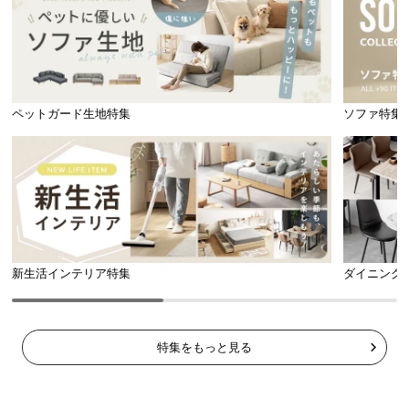
気
ア
イ
テ
ム
ペットガード生地特集
ソファ特集
ラ
ン
キ
ン
グ
新生活インテリア特集
ダイニング
商
品
カ
テ
特集をもっと見る
ゴ
リ
か