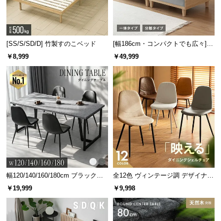
イ
ン
テ
[SS/S/SD/D] 竹製すのこベッド
[幅186cm・コンパクトでも広々] 3
リ
人掛けソファベッド リクライニン
￥8,999
￥49,999
ア
グ 天然木フレーム 北欧
コ
ー
デ
ィ
ネ
ー
ト
か
ら
探
幅120/140/160/180cm ブラックフ
全12色 ヴィンテージ調 デザイナー
レーム ダイニング 大理石調 4人掛
ズシェルチェア
す
￥19,999
￥9,998
け