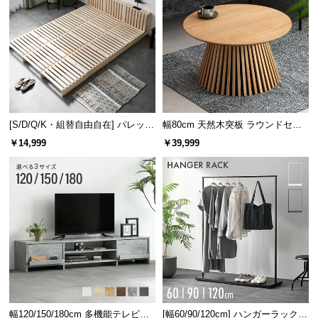
シ
ョ
ッ
ピ
ン
グ
ガ
イ
[S/D/Q/K・組替自由自在] パレット
幅80cm 天然木突板 ラウンドセン
ド
ベッド 8/12/16枚セット
ターテーブル 美しい格子デザイン
￥14,999
￥39,999
お
支
払
い
に
つ
い
て
配
幅120/150/180cm 多機能テレビボ
[幅60/90/120cm] ハンガーラック