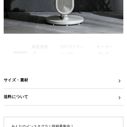
イ
ン
テ
リ
ア
コ
ー
デ
ィ
ネ
ー
サイズ・素材
ト
か
ら
送料について
探
す
みんなのインスタグラム投稿募集中！