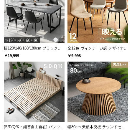
幅120/140/160/180cm ブラックフ
全12色 ヴィンテージ調 デザイナー
レーム ダイニング 大理石調 4人掛
ズシェルチェア
￥19,999
￥9,998
け
[S/D/Q/K・組替自由自在] パレット
幅80cm 天然木突板 ラウンドセン