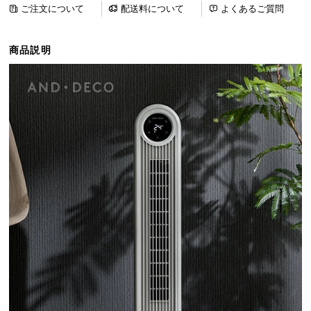
ご注文について
配送料について
よくあるご質問
ら
探
す
商品説明
イ
ン
テ
リ
ア
テ
イ
ス
ト
か
ら
探
す