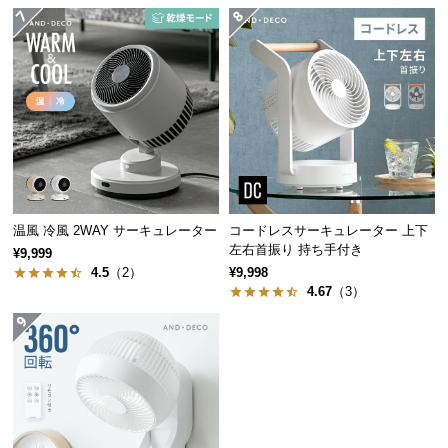
保
証
に
つ
い
て
会
員
規
温風 冷風 2WAY サーキュレーター
コードレスサーキュレーター 上下
約
左右首振り 持ち手付き
¥9,999
に
4.5
（2）
¥9,998
つ
4.67
（3）
い
て
お
客
様