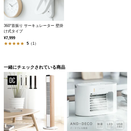
サ
ポ
ー
360°首振り サーキュレーター 壁掛
ト
け式タイプ
¥7,999
5
（1）
お
知
ら
一緒にチェックされている商品
せ
ブ
ロ
グ
企
業