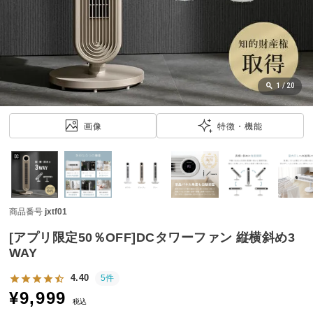
近
チ
ェ
ッ
ク
し
1
/
20
た
ア
画像
特徴・機能
イ
テ
ム
商品番号
jxtf01
特
集
[アプリ限定50％OFF]DCタワーファン 縦横斜め3
一
WAY
覧
4.40
5件
¥
9,999
税込
人