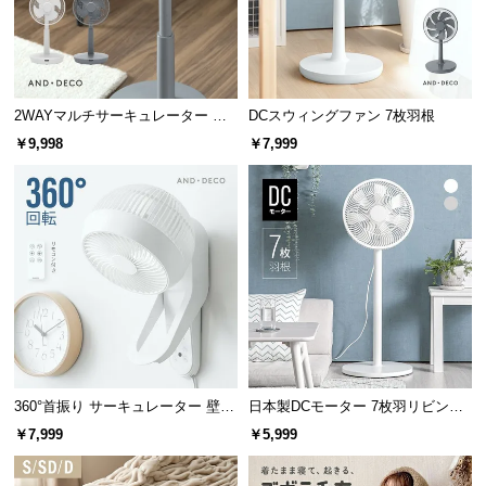
l
l
2WAYマルチサーキュレーター 前
DCスウィングファン 7枚羽根
後ダブル送風
￥9,998
￥7,999
360°首振り サーキュレーター 壁掛
日本製DCモーター 7枚羽リビング
け式タイプ
ファン 12段階風量 高さ調節可能
￥7,999
￥5,999