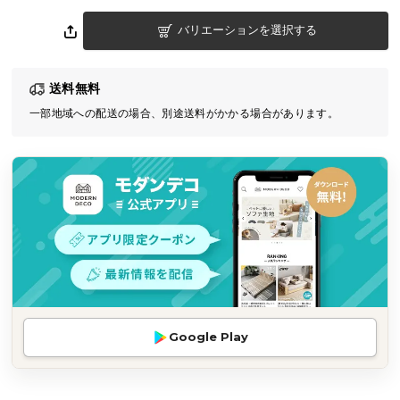
気
バリエーションを選択する
ア
イ
テ
送料無料
ム
一部地域への配送の場合、別途送料がかかる場合があります。
ラ
ン
キ
ン
グ
商
品
カ
テ
Google Play
ゴ
リ
か