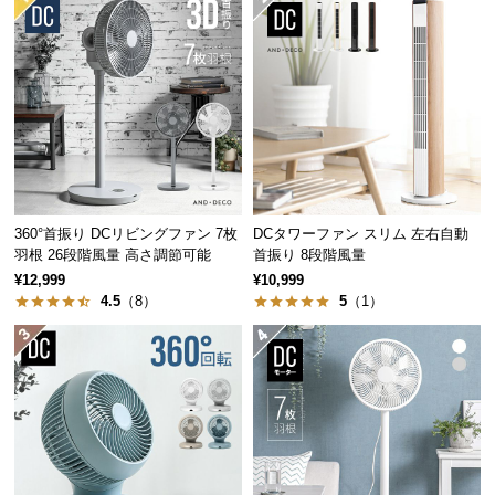
つ
い
て
開
梱
設
置
サ
360°首振り DCリビングファン 7枚
DCタワーファン スリム 左右自動
ー
羽根 26段階風量 高さ調節可能
首振り 8段階風量
ビ
¥12,999
¥10,999
4.5
（8）
5
（1）
ス
に
つ
い
て
搬
入