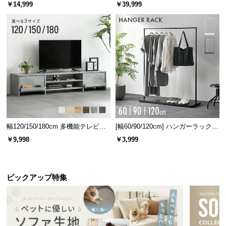
ベッド 8/12/16枚セット
ターテーブル 美しい格子デザイン
￥14,999
￥39,999
幅120/150/180cm 多機能テレビボ
[幅60/90/120cm] ハンガーラック
ード 木目/石目調 オープン収納・
スチール 4段階高さ調節 サイドフ
￥9,998
￥3,999
引き出し収納付き
ック オープンラック シンプル
ピックアップ特集