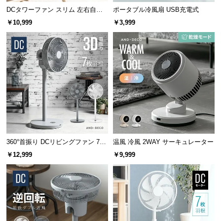
情
DCタワーファン スリム 左右自動
ポータブル冷風扇 USB充電式
報
首振り 8段階風量
￥10,999
￥3,999
©
M
O
D
E
R
N
D
E
C
360°首振り DCリビングファン 7枚
温風 冷風 2WAY サーキュレーター
O
羽根 26段階風量 高さ調節可能
￥12,999
￥9,999
C
o.,
L
t
d.
A