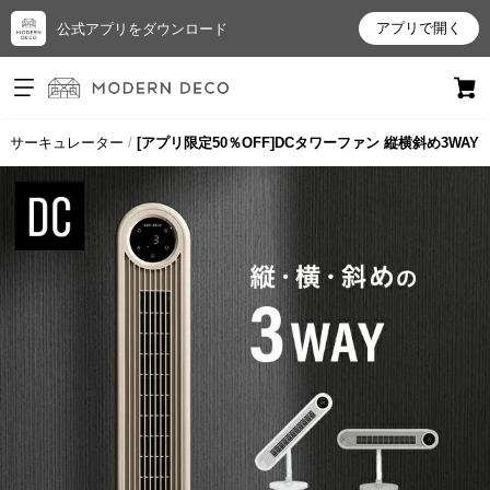
アプリで開く
公式アプリをダウンロード
ログイン
新規会員登録
・サーキュレーター
[アプリ限定50％OFF]DCタワーファン 縦横斜め3WAY
お
気
に
入
り
ア
イ
テ
ム
最