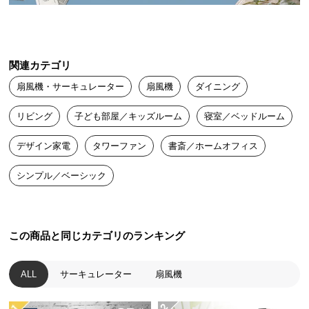
中
型
商
品
関連カテゴリ
の
配
扇風機・サーキュレーター
扇風機
ダイニング
送
に
リビング
子ども部屋／キッズルーム
寝室／ベッドルーム
つ
デザイン家電
タワーファン
書斎／ホームオフィス
い
て
シンプル／ベーシック
小
型
商
この商品と同じカテゴリのランキング
品
の
ALL
サーキュレーター
扇風機
配
送
に