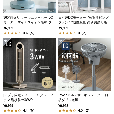
経
路
に
360°首振り サーキュレーター DC
日本製DCモーター 7枚羽リビング
つ
モーター マイナスイオン搭載 プレ
ファン 12段階風量 高さ調節可能
い
ミアムタイプ
¥6,999
¥5,999
て
4.6
（5）
4
（2）
返
品・
キ
ャ
ン
セ
ル
に
つ
[アプリ限定50％OFF]DCタワーフ
2WAYマルチサーキュレーター 前
い
ァン 縦横斜め3WAY
後ダブル送風
て
¥9,999
¥9,998
4.4
（5）
4.5
（2）