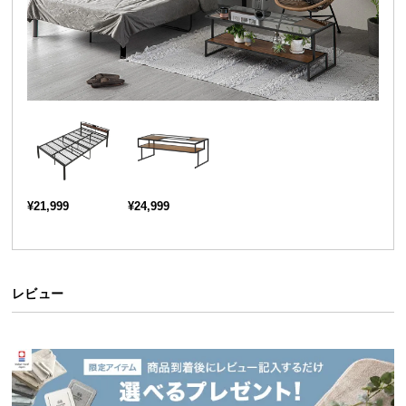
送
料
に
つ
い
て
大
型
商
¥21,999
¥24,999
品
の
配
送
レビュー
に
つ
い
て