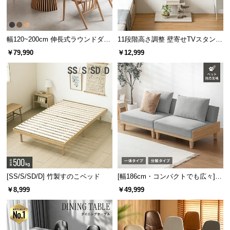
幅120~200cm 伸長式ラウンドダイ
11段階高さ調整 壁寄せTVスタンド
ニングテーブル 6人掛け 天然木突
キャスター付き 上下左右角度調節
￥79,990
￥12,999
板 美しい格子デザイン
機能
[SS/S/SD/D] 竹製すのこベッド
[幅186cm・コンパクトでも広々] 3
人掛けソファベッド リクライニン
￥8,999
￥49,999
グ 天然木フレーム 北欧