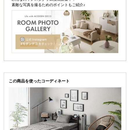
シ
素敵な写真を撮るためのポイントもご紹介♪
ョ
ッ
ピ
ン
グ
ガ
イ
ド
お
支
この商品を使ったコーディネート
払
い
に
つ
い
て
配