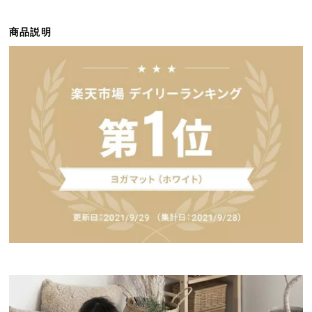
ら
探
商品説明
す
イ
ン
テ
リ
ア
テ
イ
ス
ト
か
ら
探
す