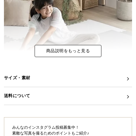
イ
ン
テ
リ
ア
コ
商品説明をもっと見る
ー
デ
ィ
ネ
サイズ・素材
ー
ト
か
送料について
ら
探
す
みんなのインスタグラム投稿募集中！
素敵な写真を撮るためのポイントもご紹介♪