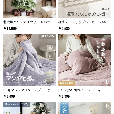
経
路
に
つ
北欧風クリスマスツリー 180cm オ
極薄ノンスリップハンガー 50本セ
い
ーナメントセット
ット
￥14,999
￥2,580
て
返
品・
キ
ャ
ン
セ
ル
に
[SD] マシュマロタッチブランケッ
[D] 掛け布団カバー メルティータ
つ
ト
ッチ マイクロファイバー
￥6,499
￥6,999
い
て