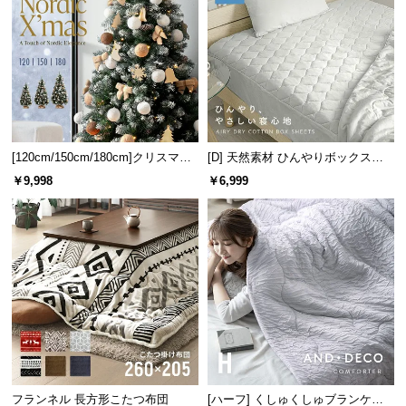
保
証
に
つ
い
て
会
[120cm/150cm/180cm]クリスマス
[D] 天然素材 ひんやりボックスシ
員
ツリー オーナメント付
ーツ 綿100% 洗える
￥9,998
￥6,999
規
約
に
つ
い
て
お
客
フランネル 長方形こたつ布団
[ハーフ] くしゅくしゅブランケッ
様