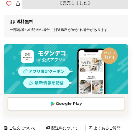
【完売しました】
気
ア
イ
送料無料
テ
一部地域への配送の場合、別途送料がかかる場合があります。
ム
ラ
ン
キ
ン
グ
商
品
カ
Google Play
テ
ゴ
リ
ご注文について
配送料について
よくあるご質問
か