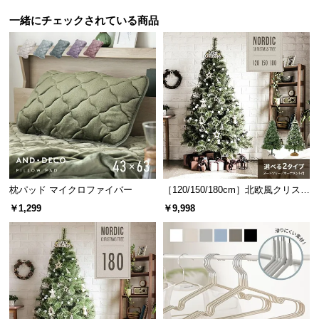
つ
一緒にチェックされている商品
い
て
開
梱
設
置
サ
ー
ビ
枕パッド マイクロファイバー
［120/150/180cm］北欧風クリスマ
ス
スツリー オーナメントセット
￥1,299
￥9,998
に
つ
い
て
搬
入