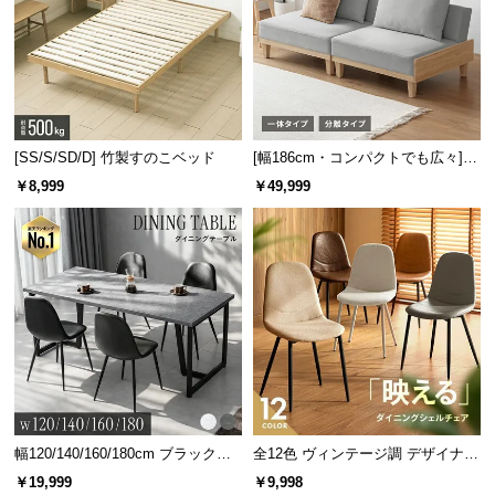
情
報
©
M
O
D
[SS/S/SD/D] 竹製すのこベッド
[幅186cm・コンパクトでも広々] 3
E
人掛けソファベッド リクライニン
￥8,999
￥49,999
R
グ 天然木フレーム 北欧
N
D
E
C
O
C
o.,
L
t
d.
幅120/140/160/180cm ブラックフ
全12色 ヴィンテージ調 デザイナー
A
レーム ダイニング 大理石調 4人掛
ズシェルチェア
￥19,999
￥9,998