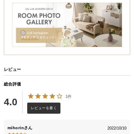
シ
ョ
ッ
ピ
ン
グ
ガ
イ
ド
レビュー
お
支
払
総合評価
い
1件
に
4.0
つ
レビューを書く
い
て
mihorin
2022/10/10
配