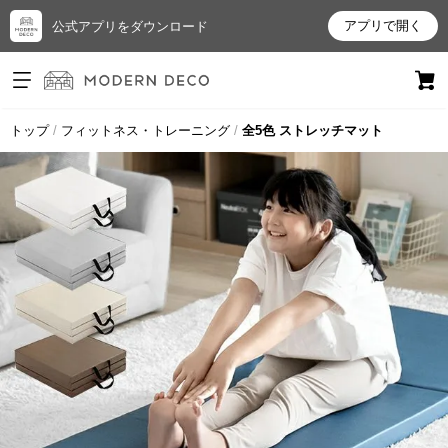
アプリで開く
公式アプリをダウンロード
ログイン
新規会員登録
トップ
フィットネス・トレーニング
全5色 ストレッチマット
お
気
に
入
り
ア
イ
テ
ム
最