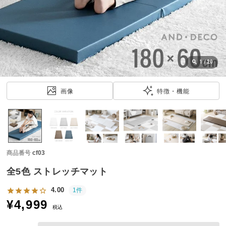
近
チ
ェ
ッ
ク
し
1
/
20
た
ア
画像
特徴・機能
イ
テ
ム
商品番号
cf03
特
集
全5色 ストレッチマット
一
覧
4.00
1件
¥
4,999
税込
人