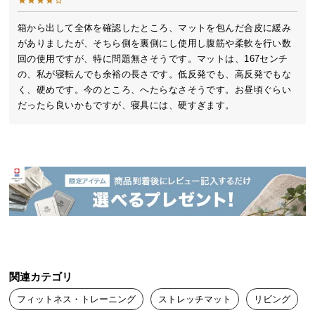
送
料
箱から出して全体を確認したところ、マットを包んだ合皮に緩み
がありましたが、そちら側を裏側にし使用し腹筋や柔軟を行い数
に
回の使用ですが、特に問題無さそうです。マットは、167センチ
つ
の、私が寝転んでも余裕の長さです。低反発でも、高反発でもな
い
く、硬めです。今のところ、へたらなさそうです。お昼頃ぐらい
て
だったら良いかもですが、寝具には、硬すぎます。
大
型
商
品
の
配
送
に
つ
い
関連カテゴリ
て
フィットネス・トレーニング
ストレッチマット
リビング