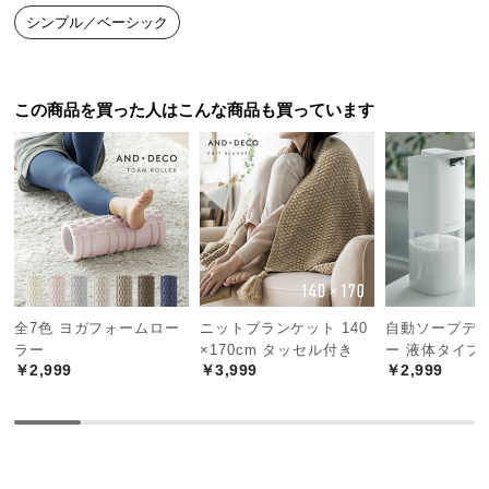
中
シンプル／ベーシック
型
商
品
の
この商品を買った人はこんな商品も買っています
配
送
に
つ
い
て
小
全7色 ヨガフォームロー
ニットブランケット 140
自動ソープデ
型
ラー
×170cm タッセル付き
ー 液体タイプ
商
￥2,999
￥3,999
￥2,999
品
の
配
送
に