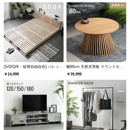
け
l
l
[S/D/Q/K・組替自由自在] パレット
幅80cm 天然木突板 ラウンドセン
ベッド 8/12/16枚セット
ターテーブル 美しい格子デザイン
￥14,999
￥39,999