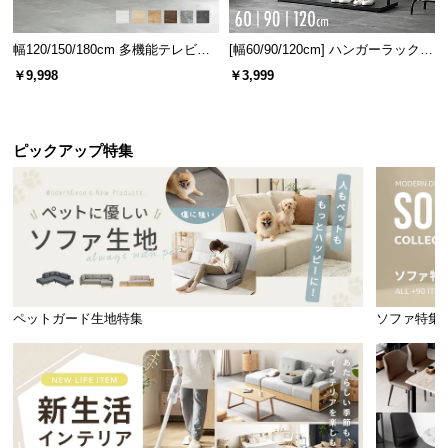
幅120/150/180cm 多機能テレビボ
[幅60/90/120cm] ハンガーラック
ード 木目/石目調 オープン収納・
スチール 4段階高さ調節 サイドフ
￥9,998
￥3,999
引き出し収納付き
ック オープンラック シンプル
ピックアップ特集
ペットガード生地特集
ソファ特集