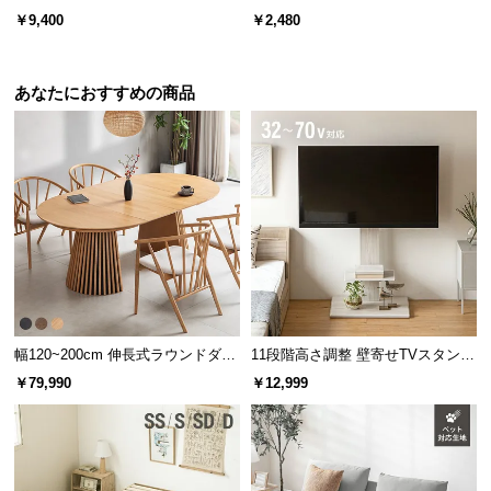
ト レーヨン100% とろける肌触り
￥9,400
￥2,480
サ
ポ
ー
あなたにおすすめの商品
ト
お
知
ら
せ
ブ
幅120~200cm 伸長式ラウンドダイ
11段階高さ調整 壁寄せTVスタンド
ロ
ニングテーブル 6人掛け 天然木突
キャスター付き 上下左右角度調節
グ
￥79,990
￥12,999
板 美しい格子デザイン
機能
企
業