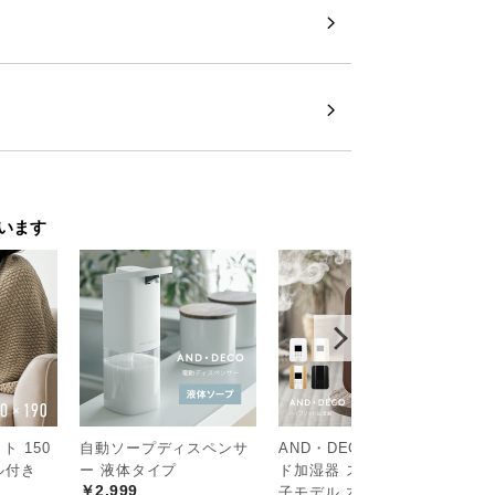
います
 150
自動ソープディスペンサ
AND・DECO ハイブリッ
[
セル付き
ー 液体タイプ
ド加湿器 ステンレス振動
ト
￥2,999
￥
子モデル 木目調