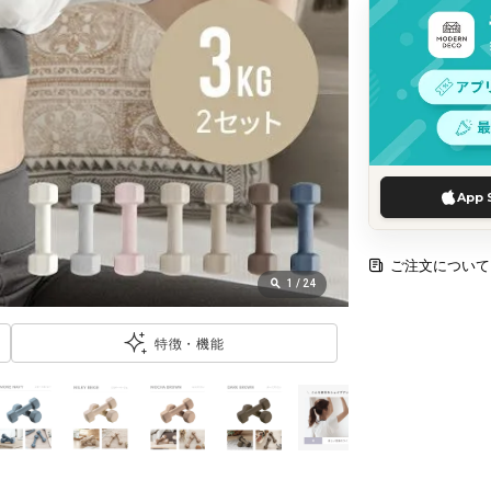
App 
ご注文について
1
/
24
特徴・機能