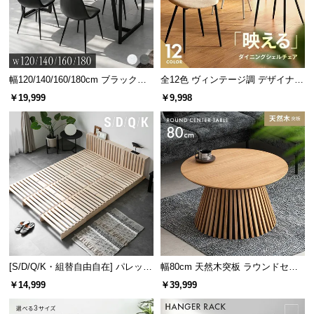
情
報
©
M
O
幅120/140/160/180cm ブラックフ
全12色 ヴィンテージ調 デザイナー
D
レーム ダイニング 大理石調 4人掛
ズシェルチェア
￥19,999
￥9,998
け
E
R
N
D
E
C
O
C
o.,
L
[S/D/Q/K・組替自由自在] パレット
幅80cm 天然木突板 ラウンドセン
t
ベッド 8/12/16枚セット
ターテーブル 美しい格子デザイン
d.
￥14,999
￥39,999
A