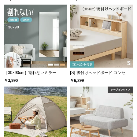
つ
い
て
開
梱
設
置
サ
ー
［30×90cm］割れないミラー
[S] 後付けヘッドボード コンセン
ビ
ト付き 置くだけ
￥3,990
￥6,299
ス
に
つ
い
て
搬
入