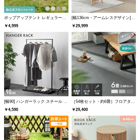
経
路
ポップアップテント レギュラーサ
[幅136cm・アームレスデザイン]
に
イズ プレミアム
北欧調 2人掛けソファ シープボア
つ
￥4,999
￥29,999
生地
い
て
返
品・
キ
ャ
ン
セ
ル
[幅90] ハンガーラック スチール 4
［54枚セット・約6畳］フロアタイ
に
段階高さ調節 サイドフック オープ
ル モルタル調
￥4,590
￥29,400
つ
ンラック シンプル
い
て