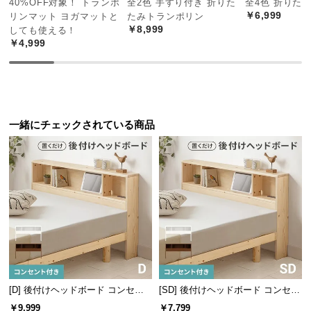
40%OFF対象！ トランポ
全2色 手すり付き 折りた
全4色 折りた
中
￥6,999
リンマット ヨガマットと
たみトランポリン
型
￥8,999
しても使える！
商
￥4,999
品
の
配
送
に
一緒にチェックされている商品
つ
い
て
小
型
商
品
の
配
[D] 後付けヘッドボード コンセン
[SD] 後付けヘッドボード コンセン
送
ト付き 置くだけ
ト付き 置くだけ
￥9,999
￥7,799
に