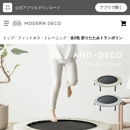
アプリで開く
公式アプリをダウンロード
ログイン
新規会員登録
トップ
フィットネス・トレーニング
全2色 折りたたみトランポリン
お
気
に
入
り
ア
イ
テ
ム
最