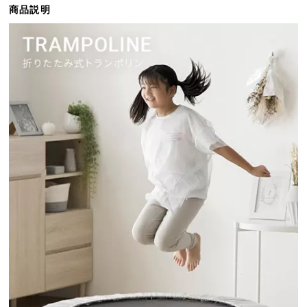
商品説明
ら
探
す
イ
ン
テ
リ
ア
テ
イ
ス
ト
か
ら
探
す