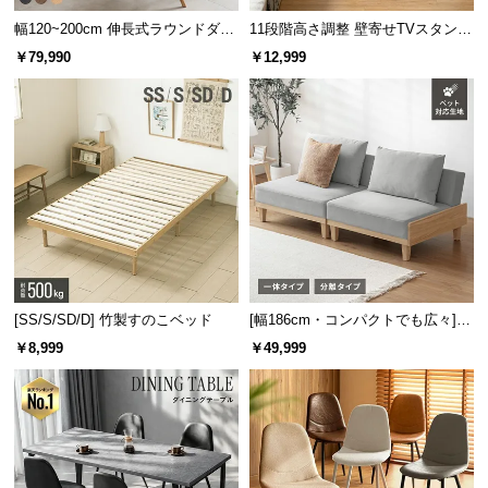
サ
幅120~200cm 伸長式ラウンドダイ
11段階高さ調整 壁寄せTVスタンド
ポ
ニングテーブル 6人掛け 天然木突
キャスター付き 上下左右角度調節
￥79,990
￥12,999
板 美しい格子デザイン
機能
ー
ト
お
知
ら
せ
[SS/S/SD/D] 竹製すのこベッド
[幅186cm・コンパクトでも広々] 3
ブ
人掛けソファベッド リクライニン
￥8,999
￥49,999
ロ
グ 天然木フレーム 北欧
グ
企
業