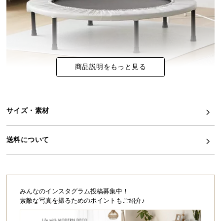
イ
ン
テ
リ
ア
商品説明をもっと見る
コ
ー
デ
ィ
サイズ・素材
ネ
ー
送料について
ト
か
ら
探
す
みんなのインスタグラム投稿募集中！
素敵な写真を撮るためのポイントもご紹介♪