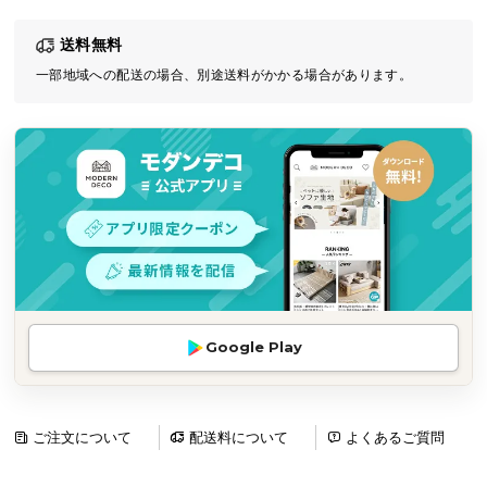
気
送料無料
ア
イ
一部地域への配送の場合、別途送料がかかる場合があります。
テ
ム
ラ
ン
キ
ン
グ
商
Google Play
品
カ
テ
ゴ
ご注文について
配送料について
よくあるご質問
リ
か