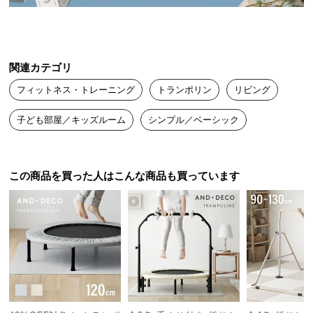
送
料
に
つ
関連カテゴリ
い
フィットネス・トレーニング
トランポリン
リビング
て
子ども部屋／キッズルーム
シンプル／ベーシック
大
型
商
品
この商品を買った人はこんな商品も買っています
の
配
送
に
つ
い
て