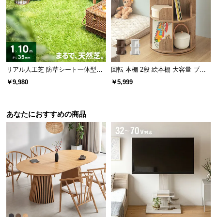
保
証
に
つ
い
て
リアル人工芝 防草シート一体型タ
回転 本棚 2段 絵本棚 大容量 ブッ
イプ 芝丈35mm 1×10m（自然な見
クシェルフ
会
￥9,980
￥5,999
た目追求・U字ピン付）
員
規
約
あなたにおすすめの商品
に
つ
い
て
お
客
様