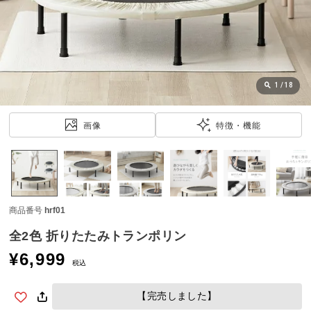
近
チ
ェ
ッ
ク
し
1
/
18
た
ア
画像
特徴・機能
イ
テ
ム
商品番号
hrf01
特
集
全2色 折りたたみトランポリン
一
¥
6,999
覧
税込
【完売しました】
人