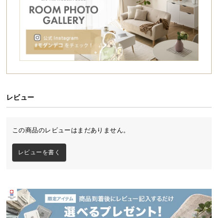
シ
ョ
ッ
ピ
ン
グ
ガ
イ
ド
レビュー
お
支
この商品のレビューはまだありません。
払
い
レビューを書く
に
つ
い
て
配