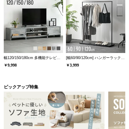
l
l
幅120/150/180cm 多機能テレビボ
[幅60/90/120cm] ハンガーラック
ード 木目/石目調 オープン収納・
スチール 4段階高さ調節 サイドフ
￥9,998
￥3,999
引き出し収納付き
ック オープンラック シンプル
ピックアップ特集