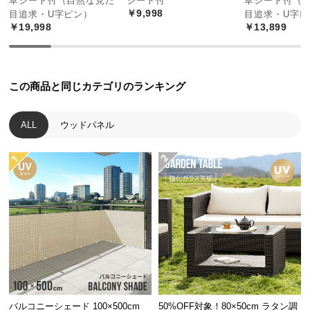
草シート付（自然な見た
シート付
草シート付（
中
￥9,998
目追求・U字ピン）
目追求・U字ピ
型
￥19,998
￥13,899
商
品
の
配
この商品と同じカテゴリのランキング
送
に
ALL
ウッドパネル
つ
い
て
小
型
商
品
の
配
送
バルコニーシェード 100×500cm
50%OFF対象！80×50cm ラタン調
に