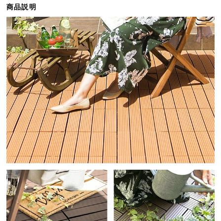
商品説明
ら
探
す
イ
ン
テ
リ
ア
テ
イ
ス
ト
か
ら
探
す