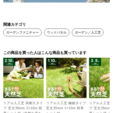
送
料
に
つ
関連カテゴリ
い
ガーデンファニチャー
ウッドパネル
ガーデン／人工芝
て
大
型
この商品を買った人はこんな商品も買っています
商
品
の
配
送
に
つ
い
て
リアル人工芝 高耐久タイ
リアル人工芝 極細タイプ
リアル人工芝 
プ 芝丈35mm 2×10m 防
芝丈35mm 1×10m 防草
プ 芝丈35mm 