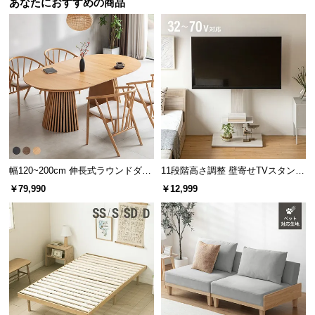
あなたにおすすめの商品
情
報
©
M
O
D
E
R
N
D
幅120~200cm 伸長式ラウンドダイ
11段階高さ調整 壁寄せTVスタンド
E
ニングテーブル 6人掛け 天然木突
キャスター付き 上下左右角度調節
C
￥79,990
￥12,999
板 美しい格子デザイン
機能
O
C
o.,
L
t
d.
A