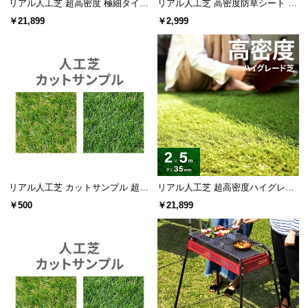
保
リアル人工芝 超高密度 極細タイプ
リアル人工芝 高密度防草シート 2×
芝丈35mm 2×5m 防草シート付
10m
証
￥21,899
￥2,999
に
つ
い
て
会
員
規
約
に
リアル人工芝 カットサンプル 超高
リアル人工芝 超高密度ハイグレー
つ
密度+静電気防止タイプ
ド 高耐久タイプ・質感追求 芝丈35
￥500
￥21,899
い
mm 2×5m 防草シート付
て
お
客
様