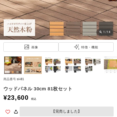
近
チ
ェ
ッ
ク
し
1
/
14
た
ア
画像
特徴・機能
イ
テ
ム
商品番号
sl-81
特
集
ウッドパネル 30cm 81枚セット
一
¥
23,600
覧
税込
【完売しました】
人