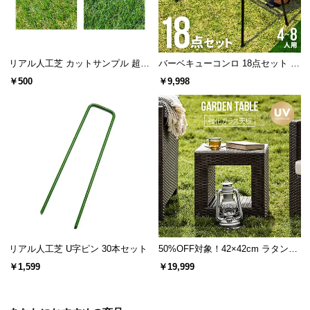
サ
ポ
ー
ト
リアル人工芝 カットサンプル 超高
バーベキューコンロ 18点セット 高
密度タイプ
さ調節可能
￥500
￥9,998
お
知
ら
せ
ブ
ロ
グ
リアル人工芝 U字ピン 30本セット
50%OFF対象！42×42cm ラタン調
ガーデンテーブル
￥1,599
￥19,999
企
業