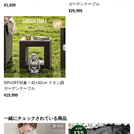
ガーデンテーブル
¥1,699
つ
¥29,999
い
て
開
梱
設
置
サ
ー
ビ
ス
50%OFF対象！42×42cm ラタン調
ガーデンテーブル
に
¥19,999
つ
い
て
一緒にチェックされている商品
搬
入