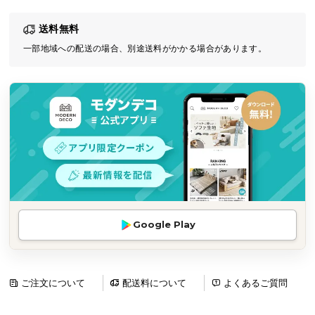
気
送料無料
ア
イ
一部地域への配送の場合、別途送料がかかる場合があります。
テ
ム
ラ
ン
キ
ン
グ
商
Google Play
品
カ
テ
ゴ
ご注文について
配送料について
よくあるご質問
リ
か