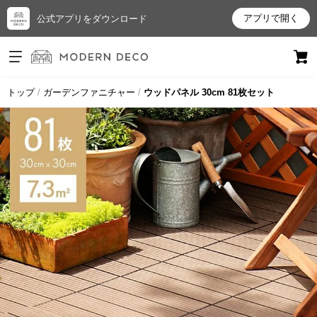
アプリで開く
公式アプリをダウンロード
ログイン
新規会員登録
トップ
ガーデンファニチャー
ウッドパネル 30cm 81枚セット
お
気
に
入
り
ア
イ
テ
ム
最