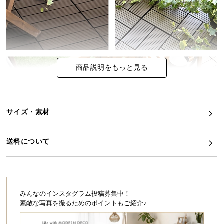
イ
ン
テ
リ
ア
商品説明をもっと見る
コ
ー
デ
ィ
サイズ・素材
ネ
ー
送料について
ト
か
ら
探
す
みんなのインスタグラム投稿募集中！
素敵な写真を撮るためのポイントもご紹介♪