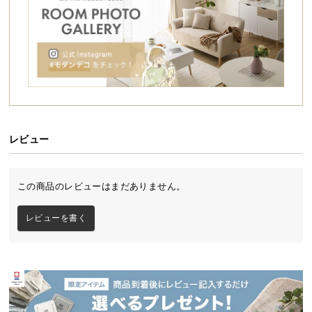
シ
ョ
ッ
ピ
ン
グ
ガ
イ
ド
レビュー
お
支
この商品のレビューはまだありません。
払
い
レビューを書く
に
つ
い
て
配