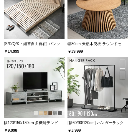
[S/D/Q/K・組替自由自在] パレット
幅80cm 天然木突板 ラウンドセン
ベッド 8/12/16枚セット
ターテーブル 美しい格子デザイン
￥14,999
￥39,999
幅120/150/180cm 多機能テレビボ
[幅60/90/120cm] ハンガーラック
ード 木目/石目調 オープン収納・
スチール 4段階高さ調節 サイドフ
￥9,998
￥3,999