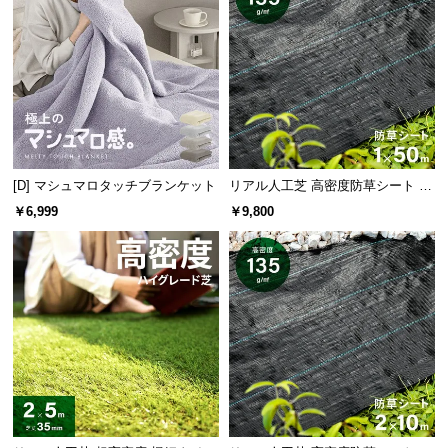
経
路
に
つ
い
て
返
[D] マシュマロタッチブランケット
リアル人工芝 高密度防草シート 1×
品・
50m
￥6,999
￥9,800
キ
ャ
ン
セ
ル
に
つ
い
て