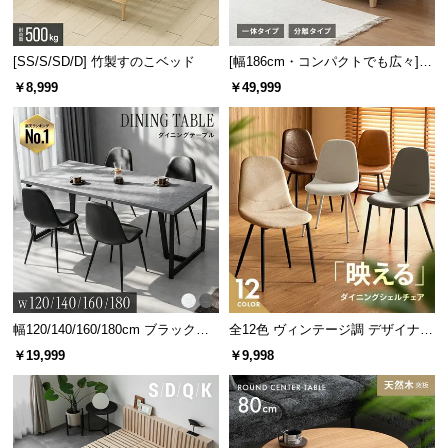
l
l
[SS/S/SD/D] 竹製すのこベッド
[幅186cm・コンパクトでも広々] 3
人掛けソファベッド リクライニン
￥8,999
￥49,999
グ 天然木フレーム 北欧
幅120/140/160/180cm ブラックフ
全12色 ヴィンテージ調 デザイナー
レーム ダイニング 大理石調 4人掛
ズシェルチェア
￥19,999
￥9,998
け