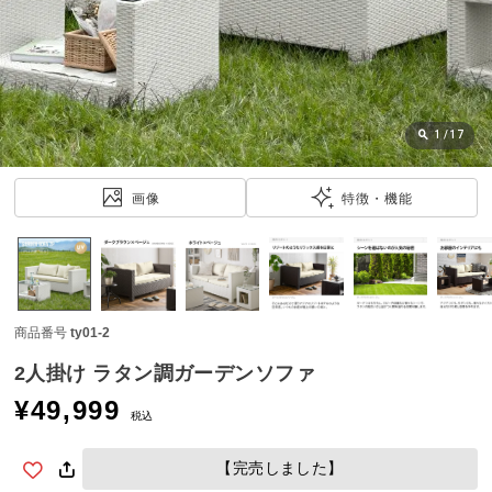
近
チ
ェ
ッ
ク
し
1
/
17
た
ア
画像
特徴・機能
イ
テ
ム
商品番号
ty01-2
特
集
2人掛け ラタン調ガーデンソファ
一
¥
49,999
覧
税込
【完売しました】
人