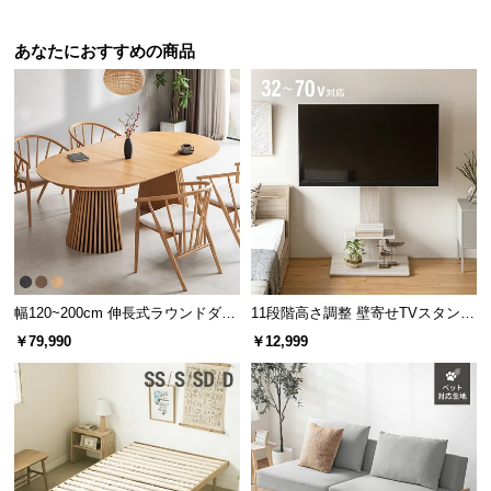
情
いして傷む心配もありません。
報
あなたにおすすめの商品
©
M
O
D
E
R
N
D
E
C
幅120~200cm 伸長式ラウンドダイ
11段階高さ調整 壁寄せTVスタンド
O
ニングテーブル 6人掛け 天然木突
キャスター付き 上下左右角度調節
￥79,990
￥12,999
C
板 美しい格子デザイン
機能
o.,
L
UVカット加工
t
d.
UVカット加工を施しているので、日差しの中でも長
A
時間品質が守られます。