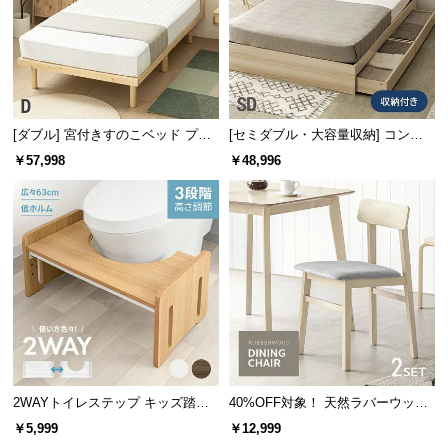
水汚れが心配されるクッション部分は、防塵・防水
サ
保護における国際基準を満たしております。
ポ
ー
IP保護等級
ト
保護等級の規格で、数字の1桁
目が防塵、2桁目が防水を意味
[ダブル] 宮付きすのこベッド プレ
[セミダブル・大容量収納] コンセ
します。
ミアムマットレス付き
ント機能付きベッド プレミアムマ
￥57,998
￥48,996
お
ットレス付き
知
ら
有害な影響が発生するほどの粉
防塵等級 5
せ
塵が中に入らない
いかなる方向からの水しぶきに
防水等級 4
ブ
よっても有害な影響がない
ロ
グ
2WAYトイレステップ キッズ踏み
40%OFF対象！ 天然ラバーウッド
メンテナンスも簡単
台 3段階高さ調節
製 ダイニングチェア2脚セット
企
￥5,999
￥12,999
雨にぬれてもさっとふくだけ。樹脂製なので、水洗
業