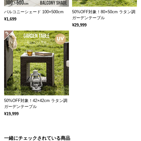
アジアンにも、モダンにも。様々なテイストにあわ
つ
せて、自分だけの癒し空間を作れます。
バルコニーシェード 100×500cm
50%OFF対象！80×50cm ラタン調
い
ガーデンテーブル
¥1,699
て
¥29,999
開
梱
設
置
サ
ー
ビ
ス
に
50%OFF対象！42×42cm ラタン調
つ
ガーデンテーブル
い
¥19,999
て
搬
入
一緒にチェックされている商品
ラタンの自然の風合いを表現