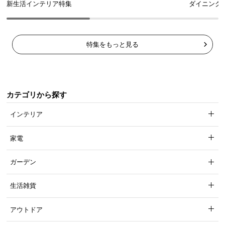
高反発のウレタンフォームを使用し、腰をしっかり
新生活インテリア特集
ダイニング
と支えることで座り疲れを軽減します。
特集をもっと見る
カテゴリから探す
インテリア
家電
ガーデン
体を優しく支える背もたれクッション
生活雑貨
屋外用では珍しい背もたれクッション付き。羽毛の
ような感触のシリコンフィルが体を優しく包みま
す。
アウトドア