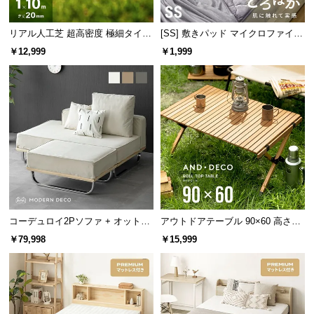
保
証
雨水に強く清潔なクッション
リアル人工芝 超高密度 極細タイプ
[SS] 敷きパッド マイクロファイバ
に
芝丈20mm 1×10m
ー
つ
￥12,999
￥1,999
い
クッションには塩化ビニル樹脂を採用し、雨水や埃
て
に強い仕様となっています。
会
員
規
約
に
つ
い
コーデュロイ2Pソファ + オットマ
アウトドアテーブル 90×60 高さ44
て
ン
cm
￥79,998
￥15,999
お
客
防塵・防水性能 IP54を取得
様