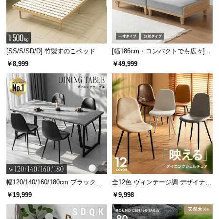
l
l
[SS/S/SD/D] 竹製すのこベッド
[幅186cm・コンパクトでも広々] 3
人掛けソファベッド リクライニン
￥8,999
￥49,999
グ 天然木フレーム 北欧
安心・安全の耐荷重
幅120/140/160/180cm ブラックフ
全12色 ヴィンテージ調 デザイナー
レーム ダイニング 大理石調 4人掛
ズシェルチェア
￥19,999
￥9,998
け
大人2人でも安心の、耐荷重
200㎏
の強度。しなやか
な編み込み地がしっかり体を支えます。