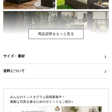
イ
ン
テ
リ
ア
商品説明をもっと見る
コ
ー
デ
ィ
サイズ・素材
ネ
ー
送料について
ト
か
ら
お庭にリゾートガーデンの趣きを。
探
ナチュラルでありながら上質なリゾートホテルに佇
す
みんなのインスタグラム投稿募集中！
むような気品。通気性に優れ夏は涼しく、独特のテ
素敵な写真を撮るためのポイントもご紹介♪
イストは冬も空間に温かみを与えてくれます。
ご自宅のガーデンで南国気分を味ったり、オープン