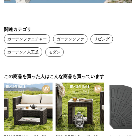
リゾートのようなリラックス感を日常に
送
料
に
そこにあるだけで漂うアジアのリゾートホテルのよ
うな空気感。いつものお庭が極上の憩いの場に。
つ
関連カテゴリ
い
ガーデンファニチャー
ガーデンソファ
リビング
て
ガーデン／人工芝
モダン
大
型
商
品
この商品を買った人はこんな商品も買っています
の
配
送
に
つ
い
て
シーンを選ばないのが人気の秘密
ガーデンはもちろん、ロビーや店舗など様々なシー