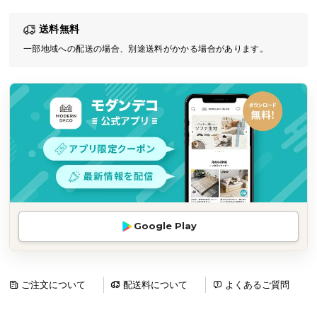
気
送料無料
ア
イ
一部地域への配送の場合、別途送料がかかる場合があります。
テ
ム
ラ
ン
キ
ン
グ
商
Google Play
品
カ
テ
ゴ
ご注文について
配送料について
よくあるご質問
リ
か