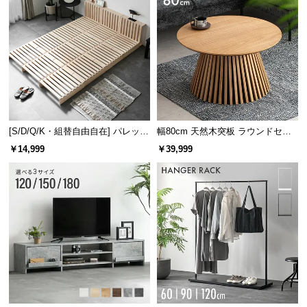
[S/D/Q/K・組替自由自在] パレット
幅80cm 天然木突板 ラウンドセン
ベッド 8/12/16枚セット
ターテーブル 美しい格子デザイン
￥14,999
￥39,999
耐荷重
約200㎏
贅沢クッションで柔らかな座り心地