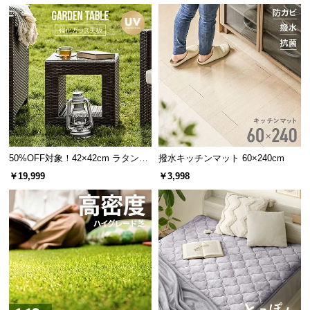
経
路
シワや質感まで表現した材の編み込みにより、フェ
に
イク感を与えず上質空間を演出します。
つ
い
て
返
品・
キ
50%OFF対象！42×42cm ラタン調
撥水キッチンマット 60×240cm
ャ
ガーデンテーブル
￥19,999
￥3,998
ン
セ
ル
に
つ
い
て