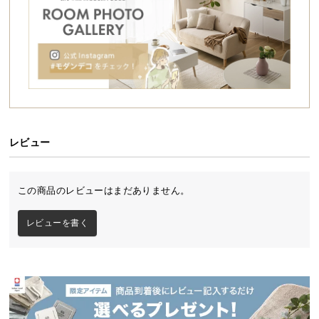
カフェのようなリラックスタイムに浸ったり…。
シ
ぜひ、ご自分だけの癒しの空間をお楽しみくださ
ョ
い。
ッ
ピ
ン
グ
ガ
イ
ド
レビュー
お
支
この商品のレビューはまだありません。
払
い
レビューを書く
に
つ
い
て
配