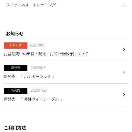
フィットネス・トレーニング
お知らせ
2026/8/5
お知らせ
お盆期間中の出荷・配送・お問い合わせについて
2026/8/3
新発売
新発売 「 ハンガーラック 」
2026/7/27
新発売
広々設計で癒しの時間を
新発売 「 昇降サイドテーブル 」
ゆったり2人座れる
約160㎝
の横幅はあらゆる生活に
対応。外でも中でもくつろぎの幅が広がります。
ご利用方法