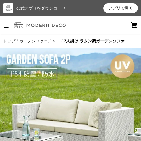
アプリで開く
公式アプリをダウンロード
ログイン
新規会員登録
トップ
ガーデンファニチャー
2人掛け ラタン調ガーデンソファ
お
気
に
入
り
ア
イ
テ
ム
最