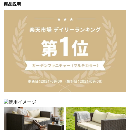
商品説明
ら
探
す
イ
ン
テ
リ
ア
テ
イ
ス
ト
か
ら
探
す