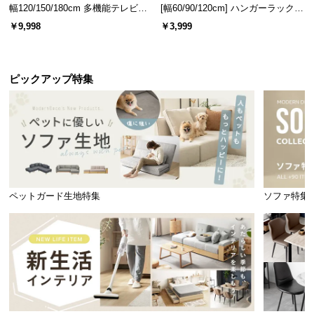
クッション性抜群の背もたれと座面。太陽を浴びな
幅120/150/180cm 多機能テレビボ
[幅60/90/120cm] ハンガーラック
がら、深く安らかなリラックスタイムが始まりま
ード 木目/石目調 オープン収納・
スチール 4段階高さ調節 サイドフ
￥9,998
￥3,999
す。
引き出し収納付き
ック オープンラック シンプル
ピックアップ特集
ペットガード生地特集
ソファ特集
座面クッション
背もたれクッション
腰をしっかり支える座面クッション