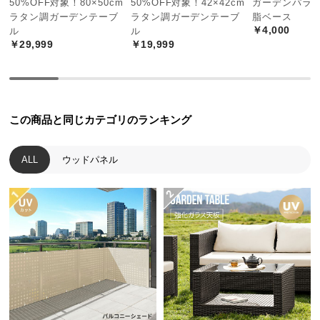
50%OFF対象！80×50cm
50%OFF対象！42×42cm
ガーデンパラソ
中
ンで、ラタンの風合いが上品かつ人間味溢れる空間
ラタン調ガーデンテーブ
ラタン調ガーデンテーブ
脂ベース
型
を醸します。
￥4,000
ル
ル
商
￥29,999
￥19,999
品
の
配
送
この商品と同じカテゴリのランキング
に
つ
い
ALL
ウッドパネル
て
小
型
商
品
の
配
送
お部屋のインテリアにも
に