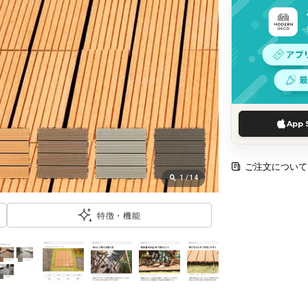
App 
ご注文について
1
/
14
特徴・機能