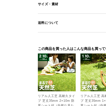
サイズ・素材
送料について
この商品を買った人はこんな商品も買って
リアル人工芝 高耐久タイ
リアル人工芝 高
プ 芝丈35mm 2×10m 防
プ 芝丈35mm 1×
草シート付（自然な見た
草シート付（自