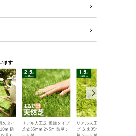
います
耐久タイ
リアル人工芝 極細タイプ
リアル人工芝 高耐久タイ
リ
10m 防
芝丈35mm 2×5m 防草シ
プ 芝丈35mm 1×5m 防
シ
￥
然な見た
ート付
草シート付（自然な見た