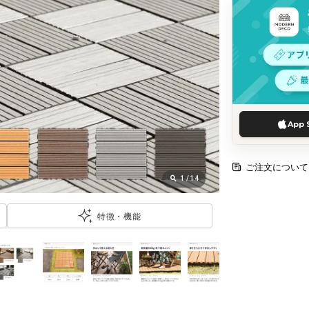
App 
ご注文について
1
/
14
特徴・機能