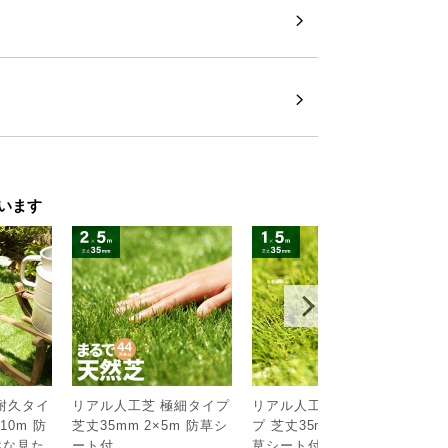
います
耐久タイ
リアル人工芝 極細タイプ
リアル人工芝 高耐久タイ
リ
10m 防
芝丈35mm 2×5m 防草シ
プ 芝丈35mm 1×5m 防
シ
￥
然な見た
ート付
草シート付（自然な見た