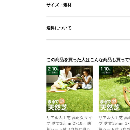
サイズ・素材
送料について
この商品を買った人はこんな商品も買って
リアル人工芝 高耐久タイ
リアル人工芝 高
プ 芝丈35mm 2×10m 防
プ 芝丈35mm 1×
草シート付（自然な見た
草シート付（自