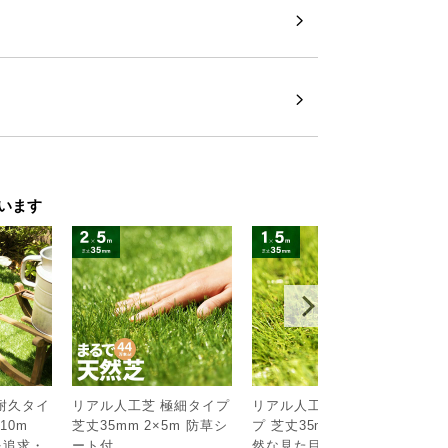
います
耐久タイ
リアル人工芝 極細タイプ
リアル人工芝 高耐久タイ
リ
10m
芝丈35mm 2×5m 防草シ
プ 芝丈35mm 1×5m（自
シ
￥
を追求・
ート付
然な見た目を追求・U字