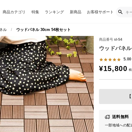
商品カテゴリ
特集
ランキング
新商品
お客様サポート
ネル
ウッドパネル 30cm 54枚セット
商品番号
sl-54
ウッドパネル 
5.00
¥
15,800
【
送料無料
一部地域への配