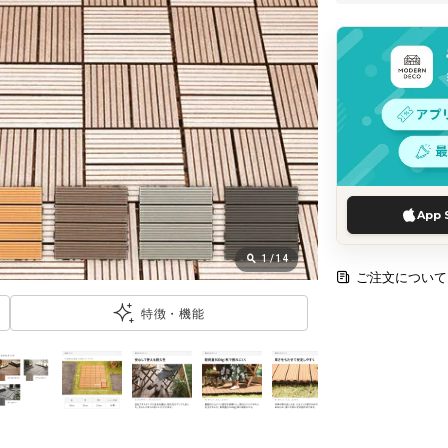
App 
1
/
14
ご注文について
特徴・機能