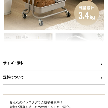
イ
ン
テ
リ
ア
コ
ー
デ
ィ
ネ
サイズ・素材
ー
ト
か
送料について
ら
探
どこにでもスイスイ動かせる
す
軽量キッチンワゴン
みんなのインスタグラム投稿募集中！
素敵な写真を撮るためのポイントもご紹介♪