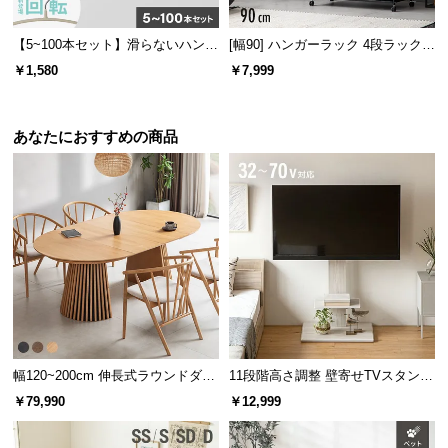
l
l
【5~100本セット】滑らないハンガ
[幅90] ハンガーラック 4段ラック収
ー バー付き
納 キャスター付き
￥1,580
￥7,999
あなたにおすすめの商品
軽量かつ丈夫なPP製トレーを採用。柔らかくしなやかな素材で、スチ
ール製のように鋭利な部分が無いため安心です。
通気性の良いパンチング仕様
幅120~200cm 伸長式ラウンドダイ
11段階高さ調整 壁寄せTVスタンド
ニングテーブル 6人掛け 天然木突
キャスター付き 上下左右角度調節
￥79,990
￥12,999
板 美しい格子デザイン
機能