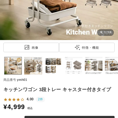
近
チ
ェ
ッ
ク
し
1
/
16
た
ア
画像
特徴・機能
イ
テ
ム
商品番号
ymh01
特
集
キッチンワゴン 3段トレー キャスター付きタイプ
一
覧
4.00
2件
¥
4,999
税込
人