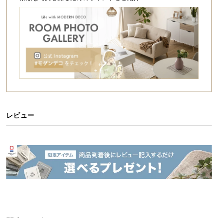
シ
家中どこにでも収納を作れるキャスター付きワゴン。
ョ
耐久性に優れたスチールフレームを採用したほか、
ッ
お手入れ簡単なPP製トレーで軽量化も実現。
ピ
ニュアンスカラーで見た目も◎なキッチンワゴンです。
ン
グ
ガ
イ
ド
お
レビュー
支
払
い
に
つ
い
て
配