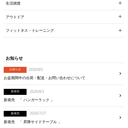
生活雑貨
アウトドア
フィットネス・トレーニング
お知らせ
横幅約42cmのスリム設計。すっきりとした脚まわりで狭い場所にも収
2026/8/5
お知らせ
まりやすく、小回りが利くサイズです。
お盆期間中の出荷・配送・お問い合わせについて
横幅
奥行き
高さ
2026/8/3
新発売
新発売 「 ハンガーラック 」
約42cm
約34cm
約85cm
2026/7/27
新発売
新発売 「 昇降サイドテーブル 」