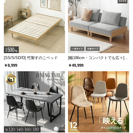
[SS/S/SD/D] 竹製すのこベッド
[幅186cm・コンパクトでも広々] 3
トレー底面は小さな穴が開いたパンチング仕様で、熱や湿気がこもり
人掛けソファベッド リクライニン
￥8,999
￥49,999
にくい構造になっています。
グ 天然木フレーム 北欧
サッと拭くだけの簡単お手入れ