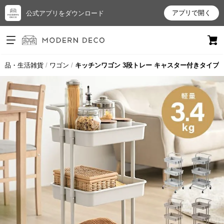
アプリで開く
公式アプリをダウンロード
ログイン
新規会員登録
用品・生活雑貨
ワゴン
キッチンワゴン 3段トレー キャスター付きタイプ
お
気
に
入
り
ア
イ
テ
ム
最