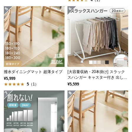
つ
い
て
開
梱
設
置
重量は約3.4kgと、片手で持ち運べるほどの軽量仕様。動かしやすいハ
サ
ンドル付きで、部屋間の移動もスムーズに行えます。
ー
撥水ダイニングマット 超薄タイプ
[大容量収納・20本掛け] スラック
ビ
スハンガー キャスター付き 出し入
¥5,999
ス
重量
約3.4kg
れ簡単 棚なしタイプ
5
（1）
¥5,599
に
つ
い
て
たくさん入る頑丈設計
搬
入