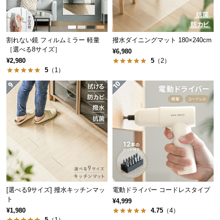
経
路
に
割れない鏡 フィルムミラー 軽量
撥水ダイニングマット 180×240cm
つ
［選べる8サイズ］
¥6,980
い
¥2,980
5
（2）
て
5
（1）
返
品・
キ
耐荷重はトレー1段につき約10kgの頑丈設計。しっかりとした耐久性
ャ
で、食品などのストックもたっぷり収納できます。
ン
セ
ル
耐荷重（1段）
約10kg
に
つ
い
[選べる9サイズ] 撥水キッチンマッ
電動ドライバー コードレスタイプ
て
ト
¥4,999
¥1,980
4.75
（4）
アイデア次第でマルチに活躍
5
（1）