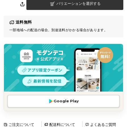
バリエーションを選択する
気
ア
イ
送料無料
テ
一部地域への配送の場合、別途送料がかかる場合があります。
ム
ラ
ン
キ
ン
グ
商
品
カ
Google Play
テ
ゴ
リ
か
ご注文について
配送料について
よくあるご質問