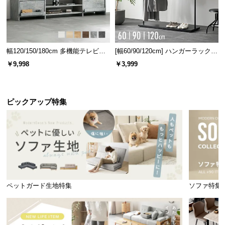
幅120/150/180cm 多機能テレビボ
[幅60/90/120cm] ハンガーラック
ード 木目/石目調 オープン収納・
スチール 4段階高さ調節 サイドフ
￥9,998
￥3,999
引き出し収納付き
ック オープンラック シンプル
ピックアップ特集
ペットガード生地特集
ソファ特集