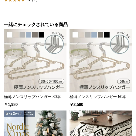
保
証
に
つ
一緒にチェックされている商品
い
て
会
員
規
約
に
使い方はアイデア次第。ランドリーラックやインテリアラック、デス
つ
クワゴンやベビーグッズ収納など、マルチに活躍します。
い
極薄ノンスリップハンガー 30本セ
極薄ノンスリップハンガー 50本セ
て
ット
ット
￥1,980
￥2,580
お
客
様