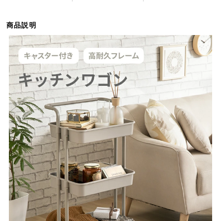
ら
探
商品説明
す
イ
ン
テ
リ
ア
テ
イ
ス
ト
か
ら
探
す