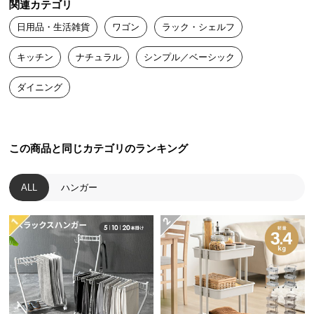
関連カテゴリ
送
日用品・生活雑貨
ワゴン
ラック・シェルフ
料
に
キッチン
ナチュラル
シンプル／ベーシック
つ
い
ダイニング
て
大
型
この商品と同じカテゴリのランキング
商
品
ALL
ハンガー
の
配
送
に
つ
い
て