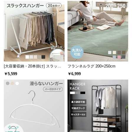
情
報
©
M
O
D
E
R
N
D
[大容量収納・20本掛け] スラック
フランネルラグ 200×250cm
スハンガー キャスター付き 出し入
E
￥5,599
￥6,999
れ簡単 棚なしタイプ
C
O
C
o.,
L
t
d.
丈夫でしなやかなPP製トレー
A