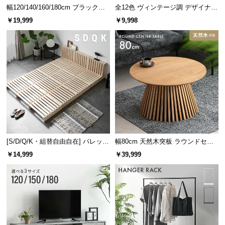
幅120/140/160/180cm ブラックフ
全12色 ヴィンテージ調 デザイナー
レーム ダイニング 大理石調 4人掛
ズシェルチェア
￥19,999
￥9,998
け
PP製なので、汚れてもサッと拭くだけでOK。サビる心配も無く清潔
さを保ちやすい仕様です。
[S/D/Q/K・組替自由自在] パレット
幅80cm 天然木突板 ラウンドセン
ベッド 8/12/16枚セット
ターテーブル 美しい格子デザイン
￥14,999
￥39,999