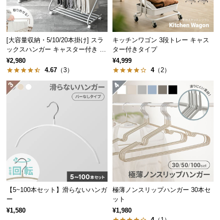
中
型
商
品
[大容量収納・5/10/20本掛け] スラ
キッチンワゴン 3段トレー キャス
の
ックスハンガー キャスター付き 出
ター付きタイプ
し入れ簡単 左右スイング
配
¥2,980
¥4,999
4.67
（3）
4
（2）
送
に
つ
い
て
小
型
商
品
軽量だから移動もらくらく
の
【5~100本セット】滑らないハンガ
極薄ノンスリップハンガー 30本セ
配
ー
ット
送
¥1,580
¥1,980
に
4
（1）