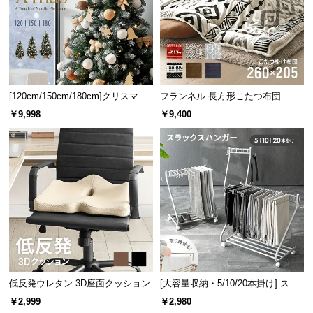
サ
ポ
ー
ト
[120cm/150cm/180cm]クリスマス
フランネル 長方形こたつ布団
ツリー オーナメント付
お
￥9,998
￥9,400
知
ら
せ
ブ
ロ
グ
低反発ウレタン 3D座面クッション
[大容量収納・5/10/20本掛け] スラ
ックスハンガー キャスター付き 出
企
￥2,999
￥2,980
業
し入れ簡単 左右スイング