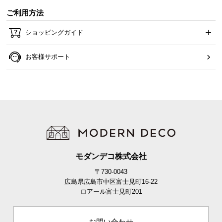
ご利用方法
ショッピングガイド
お客様サポート
本体の総耐荷重は約10kg。スラックスやスカート、タオルなど幅広いア
イテムに対応します。
総耐荷重10kg
耐荷重
（ハンガー1本あたり約0.5kg）
モダンデコ株式会社
〒730-0043
広島県広島市中区富士見町16-22
ロアール富士見町201
お問い合わせ