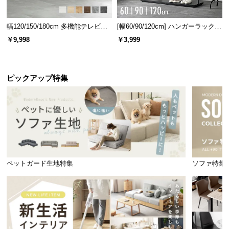
幅120/150/180cm 多機能テレビボ
[幅60/90/120cm] ハンガーラック
ード 木目/石目調 オープン収納・
スチール 4段階高さ調節 サイドフ
￥9,998
￥3,999
引き出し収納付き
ック オープンラック シンプル
ピックアップ特集
本体とハンガーはスチール製で粉体塗装されています。耐久性が高く、
安全にご使用いただけます。
幅広いアイテムを収納可能
ペットガード生地特集
ソファ特集