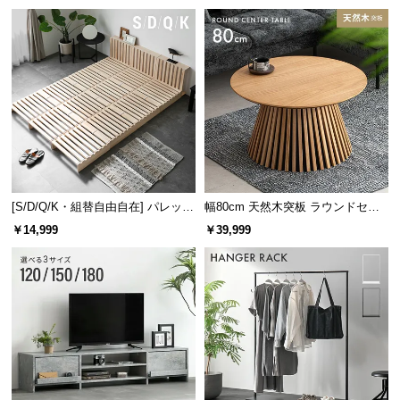
け
[S/D/Q/K・組替自由自在] パレット
幅80cm 天然木突板 ラウンドセン
ベッド 8/12/16枚セット
ターテーブル 美しい格子デザイン
￥14,999
￥39,999
強度に優れたスチール製