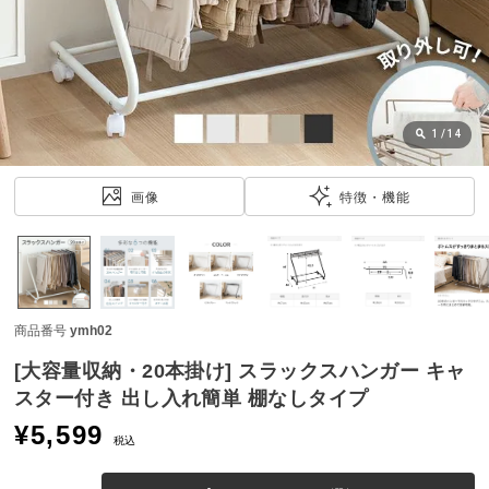
近
チ
ェ
ッ
ク
し
1
/
14
た
ア
画像
特徴・機能
イ
テ
ム
商品番号
ymh02
特
集
[大容量収納・20本掛け] スラックスハンガー キャ
一
スター付き 出し入れ簡単 棚なしタイプ
覧
¥
5,599
税込
人