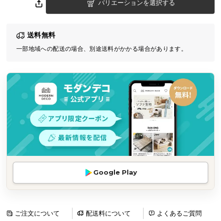
バリエーションを選択する
気
ア
イ
送料無料
テ
一部地域への配送の場合、別途送料がかかる場合があります。
ム
ラ
ン
キ
ン
グ
商
品
カ
Google Play
テ
ゴ
リ
ご注文について
配送料について
よくあるご質問
か