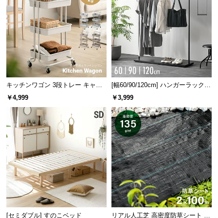
情
報
©
M
O
D
E
キッチンワゴン 3段トレー キャス
[幅60/90/120cm] ハンガーラック
R
ター付きタイプ
スチール 4段階高さ調節 サイドフ
N
￥4,999
￥3,999
ック オープンラック シンプル
D
E
C
O
C
衣装部屋やクローゼット下の空いたスペースを活用できます。
o.,
L
t
左右スイングで取り出しスムーズ
d.
A
[セミダブル] すのこベッド
リアル人工芝 高密度防草シート 2×