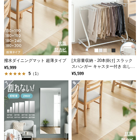
つ
い
て
開
梱
設
置
撥水ダイニングマット 超薄タイプ
[大容量収納・20本掛け] スラック
サ
スハンガー キャスター付き 出し入
¥5,999
ー
れ簡単 棚なしタイプ
5
（1）
¥5,599
ビ
ス
に
ボトムスがすっきりまとまる大容量収納
つ
い
て
搬
入