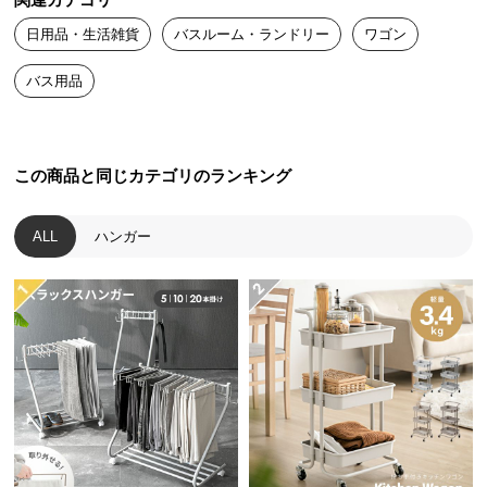
関連カテゴリ
送
日用品・生活雑貨
バスルーム・ランドリー
ワゴン
料
に
バス用品
つ
い
て
この商品と同じカテゴリのランキング
大
型
ALL
ハンガー
商
品
の
配
送
に
つ
い
て