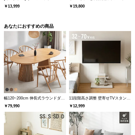
l
100m
￥13,999
￥19,800
l
あなたにおすすめの商品
ハンガーは左右にスイング式で出し入れが簡単。欲しい服を探す時にも
便利です。
幅120~200cm 伸長式ラウンドダイ
11段階高さ調整 壁寄せTVスタンド
ニングテーブル 6人掛け 天然木突
キャスター付き 上下左右角度調節
￥79,990
￥12,999
板 美しい格子デザイン
機能
キャスター付きで移動が簡単