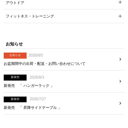
アウトドア
フィットネス・トレーニング
お知らせ
2026/8/5
お知らせ
お部屋の目立つ場所にハンガーラックがある場合でも、インテリアの邪
お盆期間中の出荷・配送・お問い合わせについて
魔にならないニュアンスカラーです。
2026/8/3
新発売
新発売 「 ハンガーラック 」
安心して掛けられる耐荷重
2026/7/27
新発売
新発売 「 昇降サイドテーブル 」