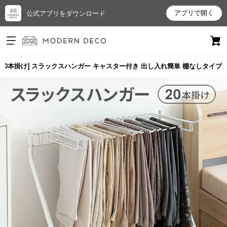
アプリで開く
公式アプリをダウンロード
ログイン
新規会員登録
20本掛け] スラックスハンガー キャスター付き 出し入れ簡単 棚なしタイプ
お
気
に
入
り
ア
イ
テ
ム
最