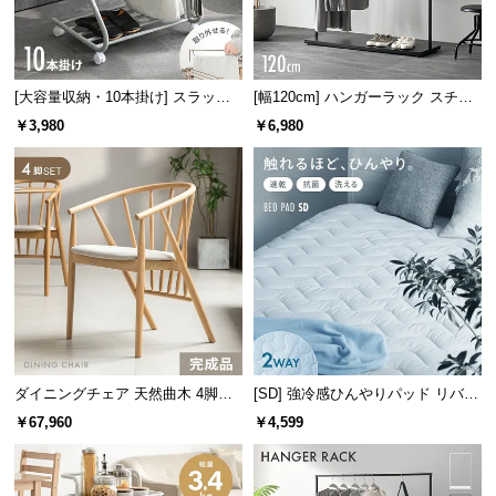
サ
ポ
ー
[大容量収納・10本掛け] スラック
[幅120cm] ハンガーラック スチー
ト
スハンガー キャスター付き 出し入
ル 4段階高さ調節 サイドフック オ
￥3,980
￥6,980
れ簡単 左右スイング
ープンラック シンプル
お
知
ら
せ
ブ
ハンガーの先端は上向きになっており衣類がすべり落ちることを防ぎま
ロ
す。
グ
ダイニングチェア 天然曲木 4脚セ
[SD] 強冷感ひんやりパッド リバー
ット
シブル プレミアム 速乾 抗菌 洗え
￥67,960
￥4,599
る
デッドスペースを有効活用
企
業