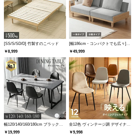
[SS/S/SD/D] 竹製すのこベッド
[幅186cm・コンパクトでも広々] 3
人掛けソファベッド リクライニン
￥8,999
￥49,999
グ 天然木フレーム 北欧
キャスター付きで移動も自由自在。衣類を掛けたまま掃除や模様替えも
楽に行えます。
幅120/140/160/180cm ブラックフ
全12色 ヴィンテージ調 デザイナー
レーム ダイニング 大理石調 4人掛
ズシェルチェア
￥19,999
￥9,998