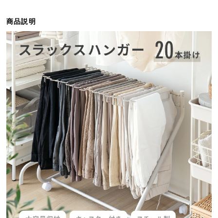
ら
探
商品説明
す
イ
ン
テ
リ
ア
テ
イ
ス
ト
か
ら
探
す