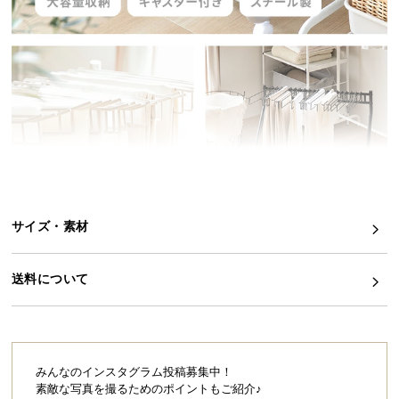
イ
ン
テ
リ
ア
コ
ー
デ
ィ
ネ
サイズ・素材
ー
ト
か
送料について
かけたものが一目でわかる
ら
キャスター付きスラックスハンガー
探
す
ボトムスなど衣類を畳む手間なくかけて
収納できるスラックスハンガー。
みんなのインスタグラム投稿募集中！
ハンガーが20本もついた大容量タイプです。
素敵な写真を撮るためのポイントもご紹介♪
キャスター付きで移動がしやすいので