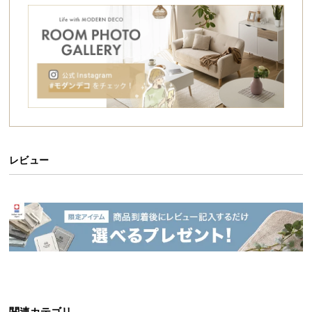
シ
クローゼット下にもぴったり。
ョ
ッ
ピ
ン
グ
ガ
イ
ド
レビュー
お
支
払
い
に
つ
い
て
配