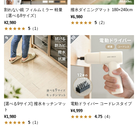
経
割れない鏡 フィルムミラー 軽量
撥水ダイニングマット 180×240cm
路
［選べる8サイズ］
¥6,980
に
¥2,980
5
（2）
つ
5
（1）
い
て
返
品・
キ
20本のハンガーでスラックスやデニム、スカートなどを一か所にまとめ
ャ
て収納可能。かさばりがちなボトムスを二つ折りにするだけでたくさん
ン
掛けられます。
セ
ル
ハンガー本数
最大20本
に
[選べる9サイズ] 撥水キッチンマッ
電動ドライバー コードレスタイプ
ト
つ
¥4,999
¥1,980
4.75
（4）
い
5
（1）
て
取り外せるハンガー