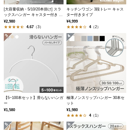
中
型
[大容量収納・5/10/20本掛け] スラ
キッチンワゴン 3段トレー キャス
ックスハンガー キャスター付き 出
ター付きタイプ
商
し入れ簡単 左右スイング
¥2,980
¥4,999
品
4.67
（3）
4
（2）
の
配
送
に
つ
い
て
小
型
商
【5~100本セット】滑らないハンガ
極薄ノンスリップハンガー 30本セ
品
ー
ット
の
¥1,580
¥1,980
4
（1）
配
送
に