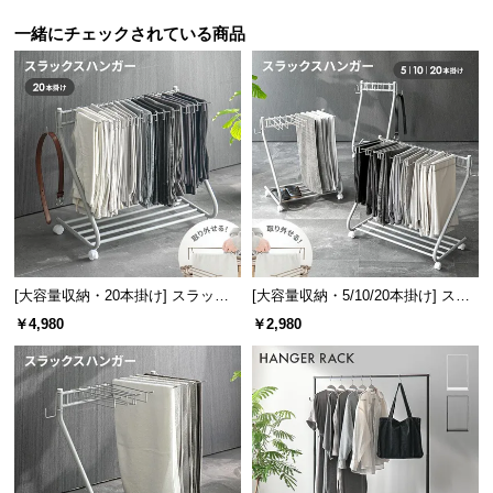
保
証
一緒にチェックされている商品
に
つ
い
て
会
員
規
約
に
[大容量収納・20本掛け] スラック
[大容量収納・5/10/20本掛け] スラ
つ
スハンガー キャスター付き 出し入
ックスハンガー キャスター付き 出
￥4,980
￥2,980
い
れ簡単 左右スイング
し入れ簡単 左右スイング
て
ハンガーは一本ずつ取り外せるので欲しい一着をサッと手に取れます。
ずれ防止の形状
お
客
様