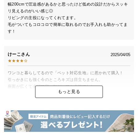
中
幅200cmで圧迫感があるかと思ったけど低めの設計だからスッキ
型
リ見えるのがいい感じ◎

商
リビングの主役になってくれてます。

品
毛がついてもコロコロで簡単に取れるのでお手入れも助かってま
の
す！
配
送
に
けーこ
2025/04/05
つ
い
ワンコと暮らしてるので「ペット対応生地」に惹かれて購入！

て
引っかきにも強く今のところキズは目立ちません。

座面が広くて夫婦で寝っ転がっても余裕でした。

小
もっと見る
ちょっと硬めだけどその分へたりにくそうで長く使えそうな予感
型
(^^♪
商
品
の
配
送
に