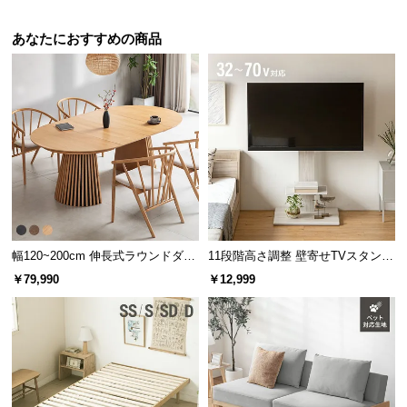
あなたにおすすめの商品
幅120~200cm 伸長式ラウンドダイ
11段階高さ調整 壁寄せTVスタンド
ニングテーブル 6人掛け 天然木突
キャスター付き 上下左右角度調節
￥79,990
￥12,999
板 美しい格子デザイン
機能