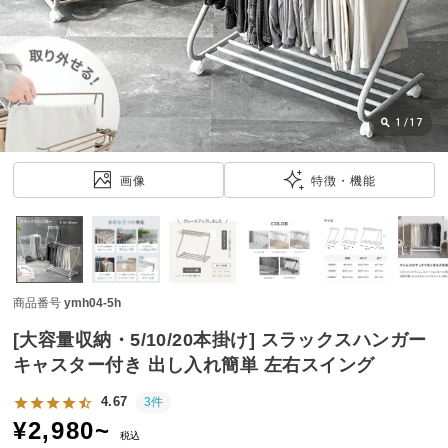
近
チ
ェ
ッ
ク
し
1
/
17
た
ア
画像
特徴・機能
イ
テ
ム
商品番号
ymh04-5h
特
集
[大容量収納・5/10/20本掛け] スラックスハンガー
一
キャスター付き 出し入れ簡単 左右スイング
覧
4.67
3件
¥
2,980
~
税込
人