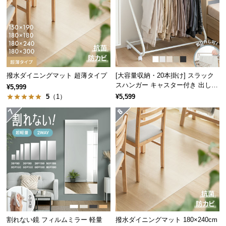
サ
ポ
ー
ト
撥水ダイニングマット 超薄タイプ
[大容量収納・20本掛け] スラック
お
スハンガー キャスター付き 出し入
¥5,999
知
れ簡単 棚なしタイプ
5
（1）
¥5,599
ら
せ
ブ
ロ
グ
企
割れない鏡 フィルムミラー 軽量
撥水ダイニングマット 180×240cm
業