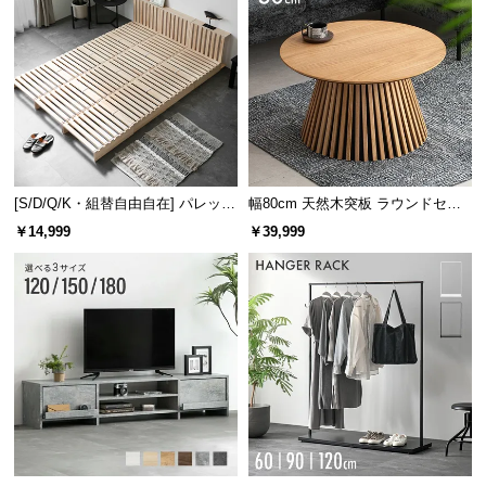
[S/D/Q/K・組替自由自在] パレット
幅80cm 天然木突板 ラウンドセン
ベッド 8/12/16枚セット
ターテーブル 美しい格子デザイン
￥14,999
￥39,999