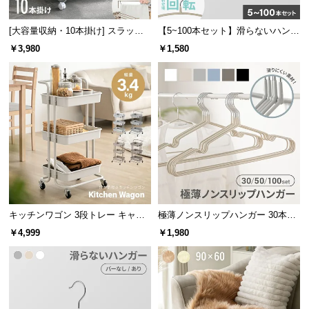
[大容量収納・10本掛け] スラック
【5~100本セット】滑らないハンガ
スハンガー キャスター付き 出し入
ー
￥3,980
￥1,580
れ簡単 左右スイング
キッチンワゴン 3段トレー キャス
極薄ノンスリップハンガー 30本セ
ター付きタイプ
ット
￥4,999
￥1,980