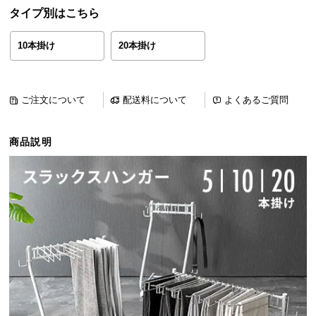
ら
タイプ別はこちら
探
す
10本掛け
20本掛け
イ
ご注文について
配送料について
よくあるご質問
ン
テ
商品説明
リ
ア
テ
イ
ス
ト
か
ら
探
す