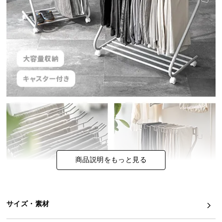
イ
ン
テ
リ
ア
コ
ー
デ
ィ
ネ
ー
ト
か
商品説明をもっと見る
ら
探
す
サイズ・素材