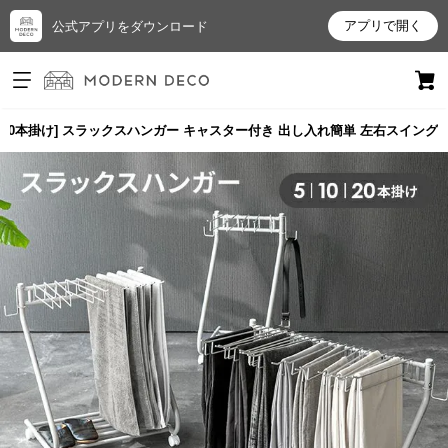
アプリで開く
公式アプリをダウンロード
ログイン
新規会員登録
0/20本掛け] スラックスハンガー キャスター付き 出し入れ簡単 左右スイング
お
気
に
入
り
ア
イ
テ
ム
最