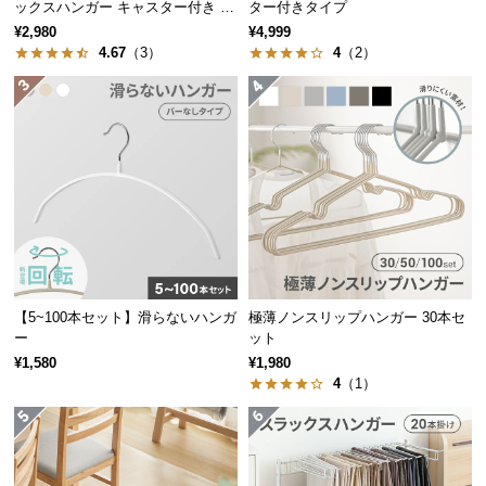
保
ックスハンガー キャスター付き 出
ター付きタイプ
し入れ簡単 左右スイング
証
¥2,980
¥4,999
4.67
（3）
4
（2）
に
つ
い
て
会
員
規
約
に
つ
【5~100本セット】滑らないハンガ
極薄ノンスリップハンガー 30本セ
い
ー
ット
て
¥1,580
¥1,980
4
（1）
お
客
様