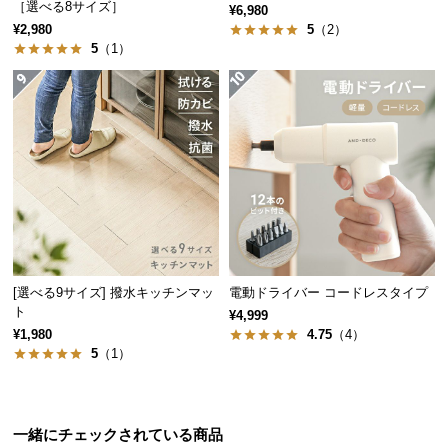
［選べる8サイズ］
情
¥6,980
報
¥2,980
5
（2）
5
（1）
©
M
O
D
E
R
N
D
E
C
O
[選べる9サイズ] 撥水キッチンマッ
電動ドライバー コードレスタイプ
ト
C
¥4,999
¥1,980
4.75
（4）
o.,
5
（1）
L
t
d.
A
一緒にチェックされている商品