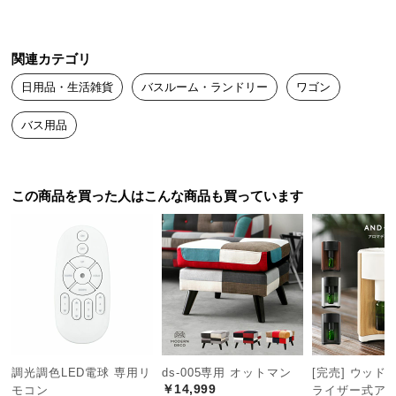
つ
い
関連カテゴリ
て
日用品・生活雑貨
バスルーム・ランドリー
ワゴン
開
梱
バス用品
設
置
サ
この商品を買った人はこんな商品も買っています
ー
ビ
ス
に
つ
い
て
搬
調光調色LED電球 専用リ
ds-005専用 オットマン
[完売] ウッド
入
￥14,999
モコン
ライザー式ア