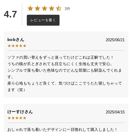
送
3件
4.7
料
に
レビューを書く
つ
い
て
bob
2025/06/21
大
ソファの買い替えをずっと迷ってたけどこれは正解でした！

型
うちの猫が爪とぎされても目立ちにくく生地も丈夫で安心。

商
シンプルで落ち着いた色味なのでどんな部屋にも馴染んでくれま
品
す。

の
座り心地もちょうど良くて、気づけばここでうたた寝しちゃって
配
ます（笑）
送
に
つ
けーすけ
2025/04/15
い
て
おしゃれで落ち着いたデザインに一目惚れして購入しました！
