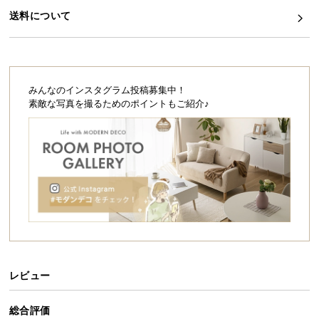
シ
送料について
ョ
ッ
ピ
ン
グ
みんなのインスタグラム投稿募集中！
ガ
素敵な写真を撮るためのポイントもご紹介♪
イ
ド
お
支
払
い
に
つ
い
レビュー
て
総合評価
配