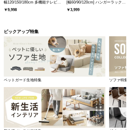
幅120/150/180cm 多機能テレビボ
[幅60/90/120cm] ハンガーラック
ード 木目/石目調 オープン収納・
スチール 4段階高さ調節 サイドフ
￥9,998
￥3,999
引き出し収納付き
ック オープンラック シンプル
ピックアップ特集
ペットガード生地特集
ソファ特集