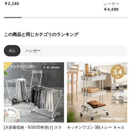
￥2,160
経
ューザー
￥4,499
路
に
つ
い
この商品と同じカテゴリのランキング
て
ALL
ハンガー
返
品・
キ
ャ
ン
セ
ル
に
つ
い
て
[大容量収納・5/10/20本掛け] スラ
キッチンワゴン 3段トレー キャス