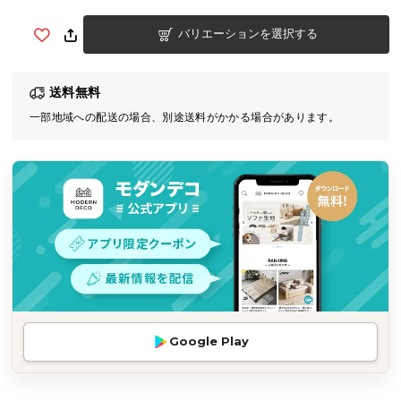
気
バリエーションを選択する
ア
イ
テ
送料無料
ム
一部地域への配送の場合、別途送料がかかる場合があります。
ラ
ン
キ
ン
グ
商
品
カ
テ
Google Play
ゴ
リ
か