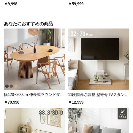
l
左右首振り 持ち手付き
ウチソファ ブラックスチール脚 L
￥9,998
￥59,999
字 ホテルライク 高級感 ペットガ
l
ード生地
あなたにおすすめの商品
幅120~200cm 伸長式ラウンドダイ
11段階高さ調整 壁寄せTVスタンド
ニングテーブル 6人掛け 天然木突
キャスター付き 上下左右角度調節
￥79,990
￥12,999
板 美しい格子デザイン
機能