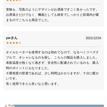
送
料
実物も、写真のようにデザインがお洒落ですごく良かったです。
お洒落さだけでなく、機能としても静音でしっかりと部屋内が暖
に
まるのでこちらも満足でした。
つ
い
て
yw
2021/12/24
大
型
オイルヒーターを使用するのは初めてなので、なるべくリーズナ
商
ブルで、オシャレなものを探し、こちらの製品を購入しました。

品
表面温度が熱くなり過ぎず、安全性に配慮されているのも、購入
の
時のポイントにもなりました。

配
６畳程度の部屋であれば、少し時間はかかりますが、十分に暖か
送
いです。

に
長く使用できたら良いなと思います。
つ
い
て