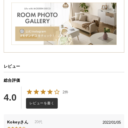
シ
ョ
ッ
ピ
ン
グ
ガ
イ
ド
レビュー
お
支
払
総合評価
い
2件
に
4.0
つ
レビューを書く
い
て
Kokey
20代
2022/01/05
配