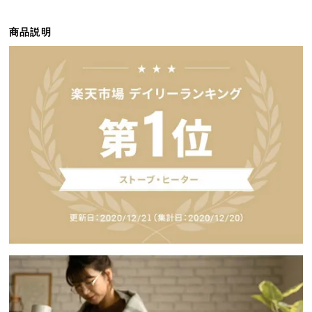
ら
探
商品説明
す
イ
ン
テ
リ
ア
テ
イ
ス
ト
か
ら
探
す