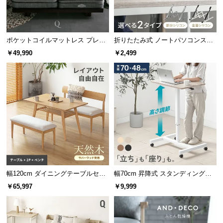
サ
ポ
ー
ポケットコイルマットレス プレミ
折りたたみ式 ノートパソコンスタ
ト
アム 超極厚 厚さ25cm Q
ンド
￥49,990
￥2,499
お
知
ら
せ
ブ
ロ
幅120cm ダイニングテーブルセッ
幅70cm 昇降式 スタンディングデ
グ
ト ソファダイニング 3点セット C
スク
￥65,997
￥9,999
セット
企
業