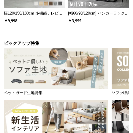
幅120/150/180cm 多機能テレビボ
[幅60/90/120cm] ハンガーラック
ード 木目/石目調 オープン収納・
スチール 4段階高さ調節 サイドフ
￥9,998
￥3,999
引き出し収納付き
ック オープンラック シンプル
ピックアップ特集
ペットガード生地特集
ソファ特集