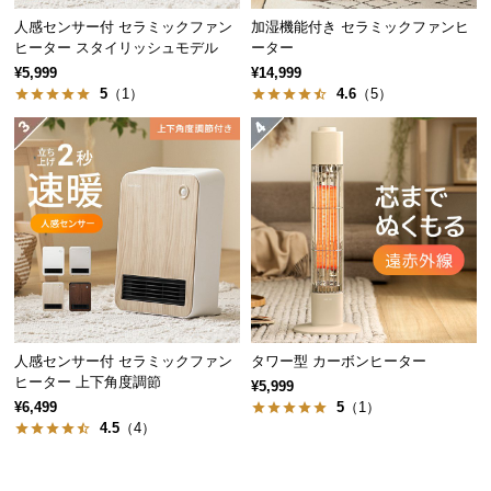
経
人感センサー付 セラミックファン
加湿機能付き セラミックファンヒ
路
ヒーター スタイリッシュモデル
ーター
に
¥5,999
¥14,999
つ
5
（1）
4.6
（5）
い
て
返
品・
キ
ャ
ン
セ
ル
人感センサー付 セラミックファン
タワー型 カーボンヒーター
に
ヒーター 上下角度調節
¥5,999
つ
¥6,499
5
（1）
い
4.5
（4）
て