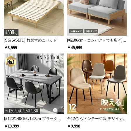
[SS/S/SD/D] 竹製すのこベッド
[幅186cm・コンパクトでも広々] 3
人掛けソファベッド リクライニン
￥8,999
￥49,999
グ 天然木フレーム 北欧
幅120/140/160/180cm ブラックフ
全12色 ヴィンテージ調 デザイナー
レーム ダイニング 大理石調 4人掛
ズシェルチェア
￥19,999
￥9,998
け