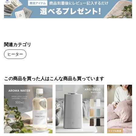
中
型
商
品
の
配
送
関連カテゴリ
に
ヒーター
つ
い
て
この商品を買った人はこんな商品も買っています
小
型
商
品
の
配
送
に