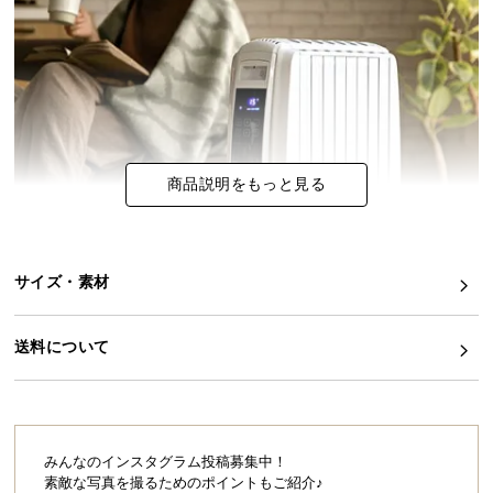
イ
ン
テ
リ
ア
コ
商品説明をもっと見る
ー
デ
ィ
ネ
サイズ・素材
ー
ト
か
送料について
ら
探
す
みんなのインスタグラム投稿募集中！
素敵な写真を撮るためのポイントもご紹介♪