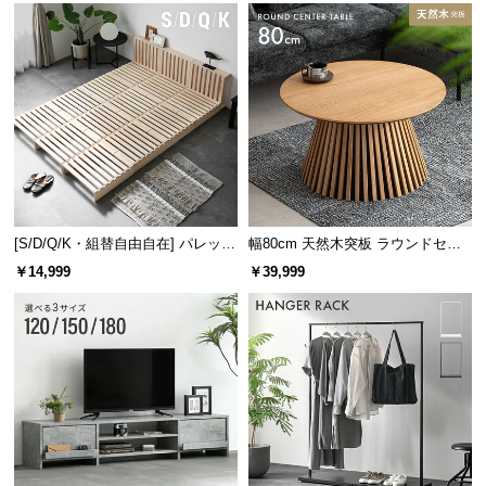
[S/D/Q/K・組替自由自在] パレット
幅80cm 天然木突板 ラウンドセン
ベッド 8/12/16枚セット
ターテーブル 美しい格子デザイン
￥14,999
￥39,999