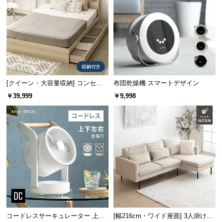
情
報
©
M
O
D
E
[クイーン・大容量収納] コンセン
布団乾燥機 スマートデザイン
R
ト機能付きベッド 収納左右組み換
￥39,999
￥9,998
N
え可能
D
E
C
O
C
o.,
L
t
d.
A
コードレスサーキュレーター 上下
[幅216cm・ワイド座面] 3人掛けカ