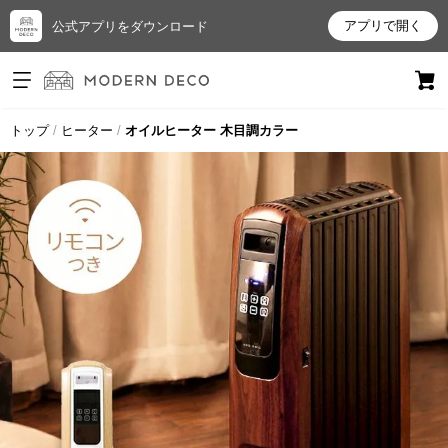
アプリで開く
公式アプリをダウンロード
ログイン
新規会員登録
トップ
ヒーター
オイルヒーター 木目調カラー
お
気
に
入
り
ア
イ
テ
ム
最