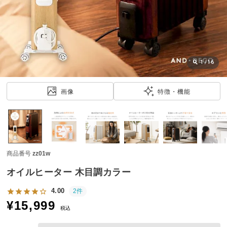
近
チ
ェ
ッ
ク
し
1
/
16
た
ア
画像
特徴・機能
イ
テ
ム
商品番号
zz01w
特
集
オイルヒーター 木目調カラー
一
覧
4.00
2件
¥
15,999
税込
人