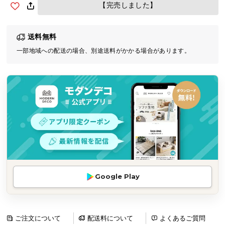
【完売しました】
気
ア
イ
送料無料
テ
一部地域への配送の場合、別途送料がかかる場合があります。
ム
ラ
ン
キ
ン
グ
商
品
カ
Google Play
テ
ゴ
リ
ご注文について
配送料について
よくあるご質問
か