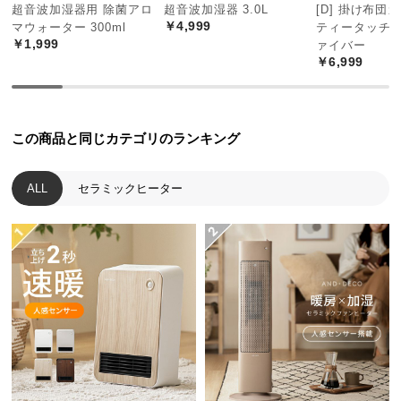
超音波加湿器用 除菌アロ
超音波加湿器 3.0L
[D] 掛け布団
つ
￥4,999
マウォーター 300ml
ティータッチ 
い
￥1,999
ァイバー
て
￥6,999
開
梱
この商品と同じカテゴリのランキング
設
置
サ
ALL
セラミックヒーター
ー
ビ
ス
に
つ
い
て
搬
入