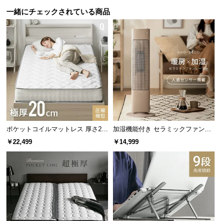
保
一緒にチェックされている商品
証
に
つ
い
て
会
員
規
約
に
ポケットコイルマットレス 厚さ20
加湿機能付き セラミックファンヒ
cm Q
ーター
つ
￥22,499
￥14,999
い
て
お
客
様