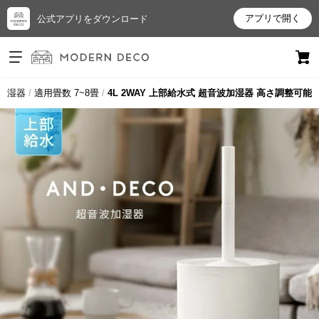
アプリで開く
公式アプリをダウンロード
ログイン
新規会員登録
加湿器
適用畳数 7~8畳
4L 2WAY 上部給水式 超音波加湿器 高さ調整可能
お
気
に
入
り
ア
イ
テ
ム
最