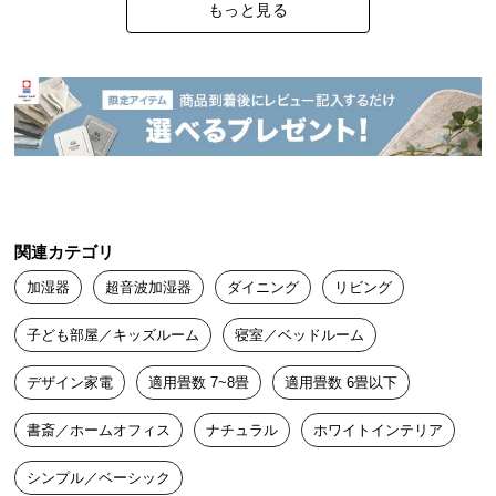
中
もっと見る
ライトも素敵です

型
何よりもタイマー付きが有難いです。
商
品
の
配
送
に
つ
い
関連カテゴリ
て
加湿器
超音波加湿器
ダイニング
リビング
小
子ども部屋／キッズルーム
寝室／ベッドルーム
型
商
デザイン家電
適用畳数 7~8畳
適用畳数 6畳以下
品
の
書斎／ホームオフィス
ナチュラル
ホワイトインテリア
配
送
シンプル／ベーシック
に