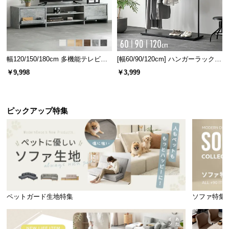
幅120/150/180cm 多機能テレビボ
[幅60/90/120cm] ハンガーラック
ード 木目/石目調 オープン収納・
スチール 4段階高さ調節 サイドフ
￥9,998
￥3,999
引き出し収納付き
ック オープンラック シンプル
ピックアップ特集
ペットガード生地特集
ソファ特集