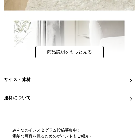
イ
ン
テ
リ
ア
コ
商品説明をもっと見る
ー
デ
ィ
ネ
サイズ・素材
ー
ト
か
送料について
ら
探
す
みんなのインスタグラム投稿募集中！
素敵な写真を撮るためのポイントもご紹介♪