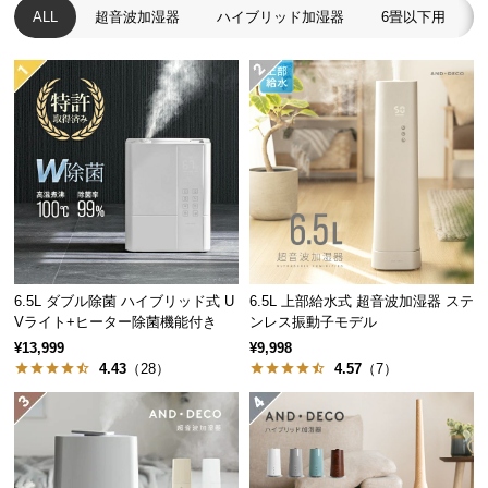
経
ALL
超音波加湿器
ハイブリッド加湿器
6畳以下用
路
に
つ
い
て
返
品・
キ
ャ
ン
6.5L ダブル除菌 ハイブリッド式 U
6.5L 上部給水式 超音波加湿器 ステ
セ
Vライト+ヒーター除菌機能付き
ンレス振動子モデル
ル
¥13,999
¥9,998
に
4.43
（28）
4.57
（7）
つ
い
て