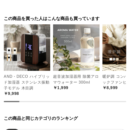
つ
い
この商品を買った人はこんな商品も買っています
て
開
梱
設
置
サ
ー
ビ
AND・DECO ハイブリッ
超音波加湿器用 除菌アロ
暖炉調 コンパ
ス
ド加湿器 ステンレス振動
マウォーター 300ml
ックファンヒ
に
￥1,999
￥8,999
子モデル 木目調
つ
￥9,998
い
て
この商品と同じカテゴリのランキング
搬
入