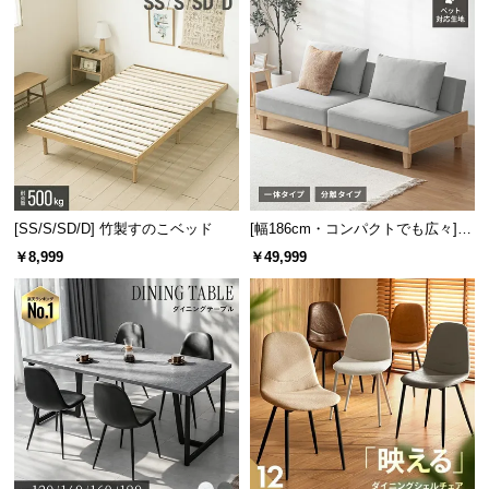
[SS/S/SD/D] 竹製すのこベッド
[幅186cm・コンパクトでも広々] 3
人掛けソファベッド リクライニン
￥8,999
￥49,999
グ 天然木フレーム 北欧