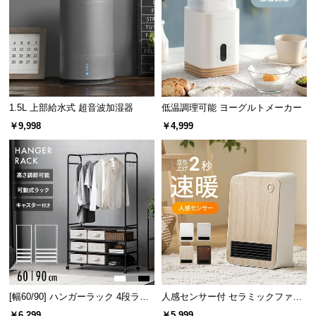
情
報
©
M
O
D
1.5L 上部給水式 超音波加湿器
低温調理可能 ヨーグルトメーカー
E
R
￥9,998
￥4,999
N
D
E
C
O
C
o.,
L
t
d.
[幅60/90] ハンガーラック 4段ラッ
人感センサー付 セラミックファン
A
ク収納 キャスター付き
ヒーター スタイリッシュモデル
￥6,299
￥5,999