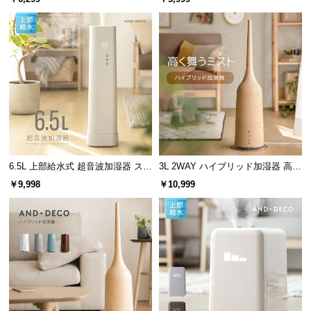
l
l
6.5L 上部給水式 超音波加湿器 ステ
3L 2WAY ハイブリッド加湿器 高さ
ンレス振動子モデル
調整可能 木目調
￥9,998
￥10,999