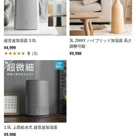
保
証
に
つ
い
て
超音波加湿器 3.0L
3L 2WAY ハイブリッド加湿器 高さ
調整可能
¥4,999
会
5
（3）
¥9,998
員
規
約
に
つ
い
て
お
1.5L 上部給水式 超音波加湿器
客
¥9,998
様