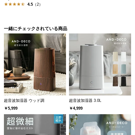
4.5
（2）
サ
ポ
ー
ト
一緒にチェックされている商品
お
知
ら
せ
ブ
ロ
超音波加湿器 ウッド調
超音波加湿器 3.0L
グ
￥5,999
￥4,999
企
業