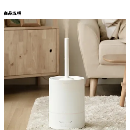
ら
探
商品説明
す
イ
ン
テ
リ
ア
テ
イ
ス
ト
か
ら
探
す