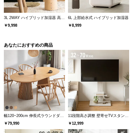
3L 2WAY ハイブリッド加湿器 高さ
6L 上部給水式 ハイブリッド加湿器
調整可能
￥9,998
￥8,999
あなたにおすすめの商品
幅120~200cm 伸長式ラウンドダイ
11段階高さ調整 壁寄せTVスタンド
ニングテーブル 6人掛け 天然木突
キャスター付き 上下左右角度調節
￥79,990
￥12,999
板 美しい格子デザイン
機能