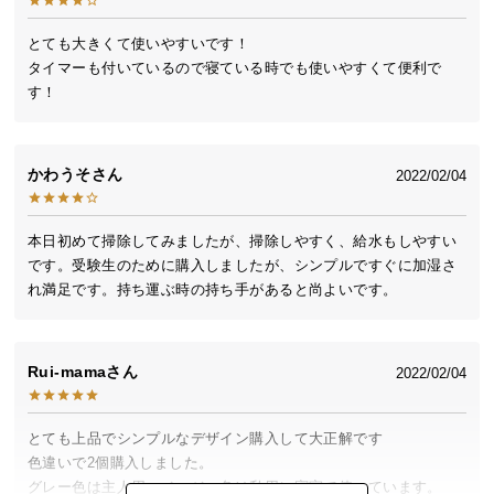
送
料
とても大きくて使いやすいです！

タイマーも付いているので寝ている時でも使いやすくて便利で
に
す！
つ
い
て
かわうそ
2022/02/04
大
型
本日初めて掃除してみましたが、掃除しやすく、給水もしやすい
商
です。受験生のために購入しましたが、シンプルですぐに加湿さ
品
れ満足です。持ち運ぶ時の持ち手があると尚よいです。
の
配
送
Rui-mama
2022/02/04
に
つ
い
とても上品でシンプルなデザイン購入して大正解です

て
色違いで2個購入しました。

グレー色は主人用、ベージュ色は私用に寝室で使っています。
