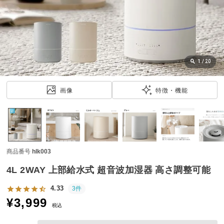
近
チ
ェ
ッ
ク
し
1
/
20
た
ア
画像
特徴・機能
イ
テ
ム
商品番号
hlk003
特
集
4L 2WAY 上部給水式 超音波加湿器 高さ調整可能
一
覧
4.33
3件
¥
3,999
税込
人