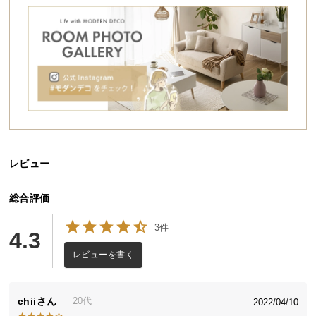
シ
ョ
ッ
ピ
ン
グ
ガ
イ
ド
レビュー
お
支
払
総合評価
い
3件
に
4.3
つ
レビューを書く
い
て
chii
20代
2022/04/10
配