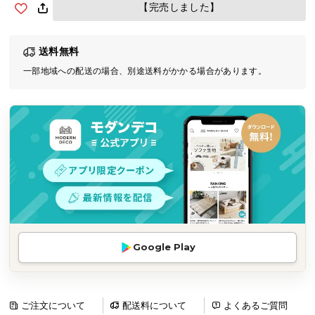
【完売しました】
気
ア
イ
送料無料
テ
一部地域への配送の場合、別途送料がかかる場合があります。
ム
ラ
ン
キ
ン
グ
商
品
カ
Google Play
テ
ゴ
リ
ご注文について
配送料について
よくあるご質問
か