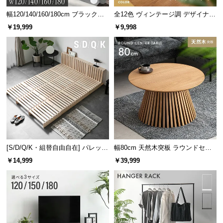
幅120/140/160/180cm ブラックフ
全12色 ヴィンテージ調 デザイナー
レーム ダイニング 大理石調 4人掛
ズシェルチェア
￥19,999
￥9,998
け
[S/D/Q/K・組替自由自在] パレット
幅80cm 天然木突板 ラウンドセン
ベッド 8/12/16枚セット
ターテーブル 美しい格子デザイン
￥14,999
￥39,999