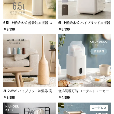
情
報
©
M
6.5L 上部給水式 超音波加湿器 ステ
6L 上部給水式 ハイブリッド加湿器
O
ンレス振動子モデル
￥9,998
￥8,999
D
E
R
N
D
E
C
O
C
o.,
3L 2WAY ハイブリッド加湿器 高さ
低温調理可能 ヨーグルトメーカー
L
調整可能
t
￥9,998
￥4,999
d.
A