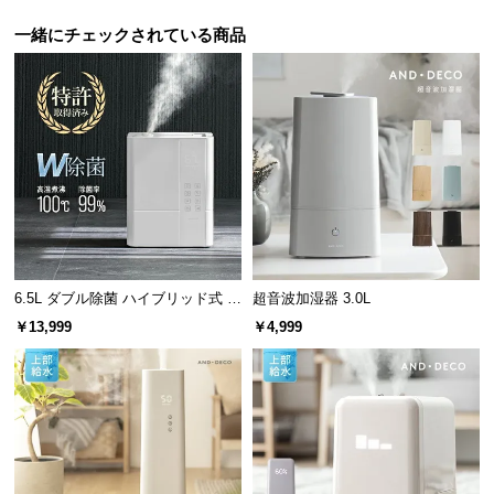
サ
一緒にチェックされている商品
ポ
ー
ト
お
知
ら
せ
6.5L ダブル除菌 ハイブリッド式 U
超音波加湿器 3.0L
Vライト+ヒーター除菌機能付き
￥13,999
￥4,999
ブ
ロ
グ
企
業