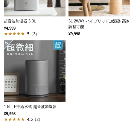
保
証
に
超音波加湿器 3.0L
3L 2WAY ハイブリッド加湿器 高さ
つ
調整可能
¥4,999
い
5
（3）
¥9,998
て
会
員
規
約
に
つ
い
て
1.5L 上部給水式 超音波加湿器
¥9,998
4.5
（2）
お
客
様