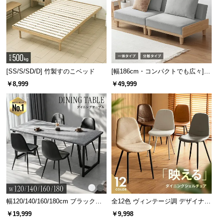
[SS/S/SD/D] 竹製すのこベッド
[幅186cm・コンパクトでも広々] 3
人掛けソファベッド リクライニン
￥8,999
￥49,999
グ 天然木フレーム 北欧
幅120/140/160/180cm ブラックフ
全12色 ヴィンテージ調 デザイナー
レーム ダイニング 大理石調 4人掛
ズシェルチェア
￥19,999
￥9,998