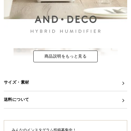
イ
ン
テ
リ
ア
コ
ー
商品説明をもっと見る
デ
ィ
ネ
ー
サイズ・素材
ト
か
ら
送料について
探
す
みんなのインスタグラム投稿募集中！