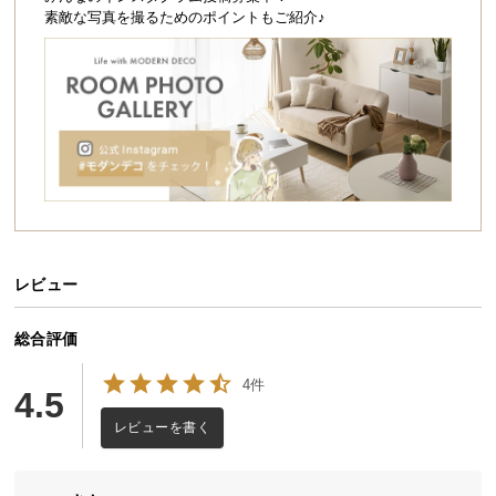
シ
素敵な写真を撮るためのポイントもご紹介♪
ョ
ッ
ピ
ン
グ
ガ
イ
ド
お
支
レビュー
払
い
総合評価
に
4件
つ
4.5
い
レビューを書く
て
配