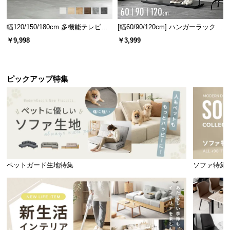
幅120/150/180cm 多機能テレビボ
[幅60/90/120cm] ハンガーラック
ード 木目/石目調 オープン収納・
スチール 4段階高さ調節 サイドフ
￥9,998
￥3,999
引き出し収納付き
ック オープンラック シンプル
ピックアップ特集
ペットガード生地特集
ソファ特集