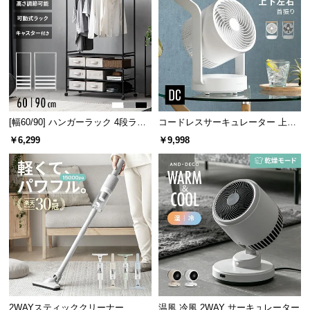
l
l
[幅60/90] ハンガーラック 4段ラッ
コードレスサーキュレーター 上下
ク収納 キャスター付き
左右首振り 持ち手付き
￥6,299
￥9,998
2WAYスティッククリーナー
温風 冷風 2WAY サーキュレーター