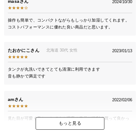
masa
2024/10/30
送
料
に
操作も簡単で、コンパクトながらもしっかり加湿してくれます。

つ
コストパフォーマンスに優れた良い商品だと思います。
い
て
たおかにこ
北海道
30代
女性
2023/01/13
大
型
タンクが丸洗いできてとても清潔に利用できます

商
音も静かで満足です
品
の
配
送
am
2022/02/06
に
つ
見た目が可愛く良かったです！湿度の表示が便利で買って良かっ
い
もっと見る
たです。
て