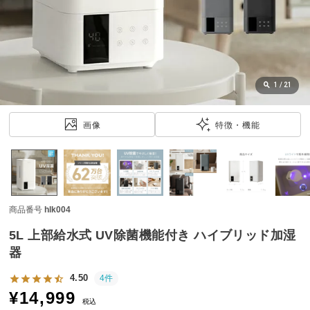
近
チ
ェ
ッ
ク
し
1
/
21
た
ア
画像
特徴・機能
イ
テ
ム
商品番号
hlk004
特
集
5L 上部給水式 UV除菌機能付き ハイブリッド加湿
一
器
覧
4.50
4件
¥
14,999
税込
人