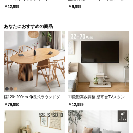
￥12,999
￥9,999
あなたにおすすめの商品
幅120~200cm 伸長式ラウンドダイ
11段階高さ調整 壁寄せTVスタンド
ニングテーブル 6人掛け 天然木突
キャスター付き 上下左右角度調節
￥79,990
￥12,999
板 美しい格子デザイン
機能