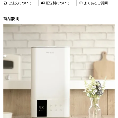
ご注文について
配送料について
よくあるご質問
ら
探
す
商品説明
イ
ン
テ
リ
ア
テ
イ
ス
ト
か
ら
探
す