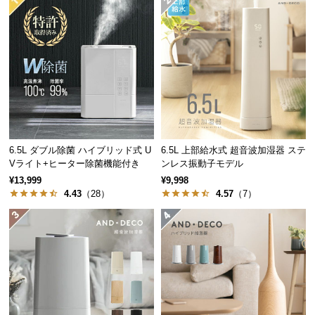
経
路
に
つ
い
て
返
品・
6.5L ダブル除菌 ハイブリッド式 U
6.5L 上部給水式 超音波加湿器 ステ
キ
Vライト+ヒーター除菌機能付き
ンレス振動子モデル
ャ
¥13,999
¥9,998
ン
4.43
（28）
4.57
（7）
セ
ル
に
つ
い
て