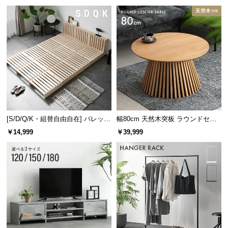
け
[S/D/Q/K・組替自由自在] パレット
幅80cm 天然木突板 ラウンドセン
ベッド 8/12/16枚セット
ターテーブル 美しい格子デザイン
￥14,999
￥39,999