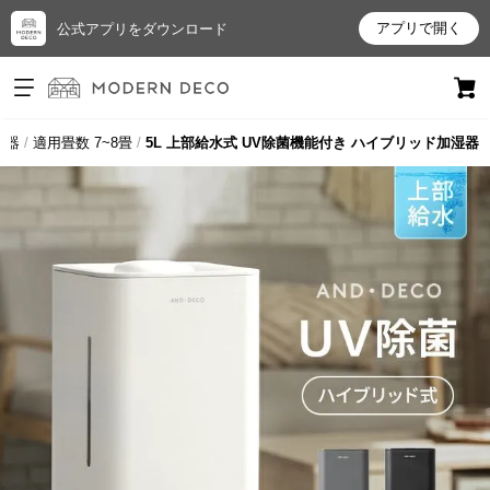
アプリで開く
公式アプリをダウンロード
ログイン
新規会員登録
湿器
適用畳数 7~8畳
5L 上部給水式 UV除菌機能付き ハイブリッド加湿器
お
気
に
入
り
ア
イ
テ
ム
最