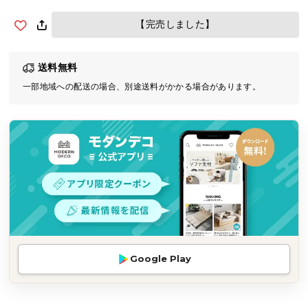
気
【完売しました】
ア
イ
テ
送料無料
ム
一部地域への配送の場合、別途送料がかかる場合があります。
ラ
ン
キ
ン
グ
商
品
カ
テ
Google Play
ゴ
リ
か