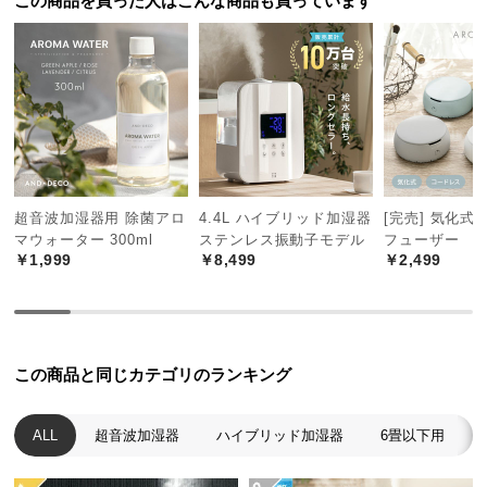
この商品を買った人はこんな商品も買っています
つ
い
て
開
梱
設
置
超音波加湿器用 除菌アロ
4.4L ハイブリッド加湿器
[完売] 気化式
サ
マウォーター 300ml
ステンレス振動子モデル
フューザー
ー
￥1,999
￥8,499
￥2,499
ビ
ス
に
つ
い
この商品と同じカテゴリのランキング
て
ALL
超音波加湿器
ハイブリッド加湿器
6畳以下用
搬
入