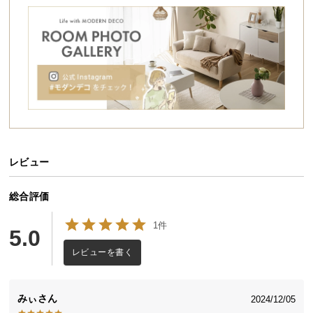
シ
ョ
ッ
ピ
ン
グ
ガ
イ
ド
レビュー
お
支
払
総合評価
い
1件
に
5.0
つ
レビューを書く
い
て
みぃ
2024/12/05
配