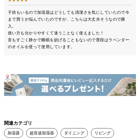
送
料
子供もいるので加湿器はどうしても清潔さを気にしていたので今
まで買うか悩んでいたのですが、こちらは大丈夫そうなので購
に
入。

つ
使い方も分かりやすくて迷うことなく使えました！

い
音もすごく静かで睡眠を妨げることもないので普段はラベンダー
て
のオイルを使って使用しています。
大
型
商
品
の
配
送
に
つ
い
関連カテゴリ
て
加湿器
超音波加湿器
ダイニング
リビング