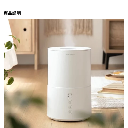
ら
探
商品説明
す
イ
ン
テ
リ
ア
テ
イ
ス
ト
か
ら
探
す