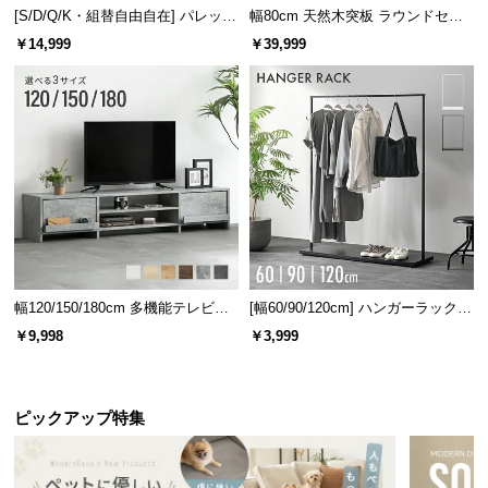
[S/D/Q/K・組替自由自在] パレット
幅80cm 天然木突板 ラウンドセン
ベッド 8/12/16枚セット
ターテーブル 美しい格子デザイン
￥14,999
￥39,999
幅120/150/180cm 多機能テレビボ
[幅60/90/120cm] ハンガーラック
ード 木目/石目調 オープン収納・
スチール 4段階高さ調節 サイドフ
￥9,998
￥3,999
引き出し収納付き
ック オープンラック シンプル
ピックアップ特集