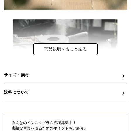
イ
ン
テ
リ
ア
コ
商品説明をもっと見る
ー
デ
ィ
ネ
サイズ・素材
ー
ト
か
送料について
ら
探
す
みんなのインスタグラム投稿募集中！
素敵な写真を撮るためのポイントもご紹介♪