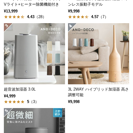
経
Vライト+ヒーター除菌機能付き
ンレス振動子モデル
路
¥13,999
¥9,998
4.43
（28）
4.57
（7）
に
つ
い
て
返
品・
キ
ャ
ン
セ
超音波加湿器 3.0L
3L 2WAY ハイブリッド加湿器 高さ
ル
調整可能
¥4,999
に
5
（3）
¥9,998
つ
い
て