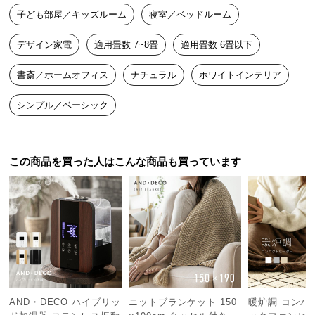
中
子ども部屋／キッズルーム
寝室／ベッドルーム
型
商
デザイン家電
適用畳数 7~8畳
適用畳数 6畳以下
品
の
書斎／ホームオフィス
ナチュラル
ホワイトインテリア
配
送
シンプル／ベーシック
に
つ
い
この商品を買った人はこんな商品も買っています
て
小
型
商
品
の
配
送
AND・DECO ハイブリッ
ニットブランケット 150
暖炉調 コンパ
に