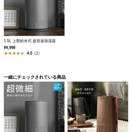
保
証
に
つ
い
て
1.5L 上部給水式 超音波加湿器
¥9,998
会
4.5
（2）
員
規
約
に
一緒にチェックされている商品
つ
い
て
お
客
様