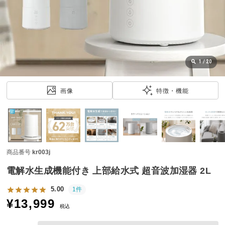
近
チ
ェ
ッ
ク
し
1
/
20
た
ア
画像
特徴・機能
イ
テ
ム
商品番号
kr003j
特
集
電解水生成機能付き 上部給水式 超音波加湿器 2L
一
覧
5.00
1件
¥
13,999
税込
人