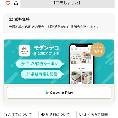
【完売しました】
気
ア
イ
送料無料
テ
一部地域への配送の場合、別途送料がかかる場合があります。
ム
ラ
ン
キ
ン
グ
商
品
カ
Google Play
テ
ゴ
リ
ご注文について
配送料について
よくあるご質問
か