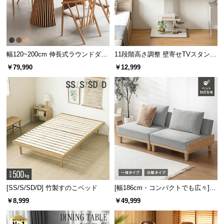
幅120~200cm 伸長式ラウンドダイ
11段階高さ調整 壁寄せTVスタンド
ニングテーブル 6人掛け 天然木突
キャスター付き 上下左右角度調節
￥79,990
￥12,999
板 美しい格子デザイン
機能
[SS/S/SD/D] 竹製すのこベッド
[幅186cm・コンパクトでも広々] 3
人掛けソファベッド リクライニン
￥8,999
￥49,999
グ 天然木フレーム 北欧