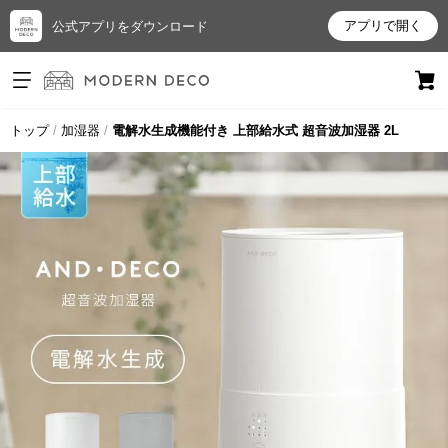
アプリで開く
公式アプリをダウンロード
ログイン
新規会員登録
トップ
加湿器
電解水生成機能付き 上部給水式 超音波加湿器 2L
お
気
に
入
り
ア
イ
テ
ム
最