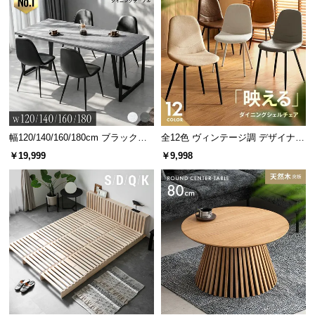
幅120/140/160/180cm ブラックフ
全12色 ヴィンテージ調 デザイナー
レーム ダイニング 大理石調 4人掛
ズシェルチェア
￥19,999
￥9,998
け