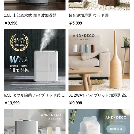
サ
ポ
1.5L 上部給水式 超音波加湿器
超音波加湿器 ウッド調
ー
￥9,998
￥5,999
ト
お
知
ら
せ
ブ
6.5L ダブル除菌 ハイブリッド式 U
3L 2WAY ハイブリッド加湿器 高さ
ロ
Vライト+ヒーター除菌機能付き
調整可能
￥13,999
￥9,998
グ
企
業