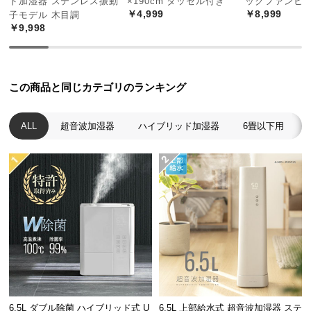
ド加湿器 ステンレス振動
×190cm タッセル付き
ックファンヒ
￥4,999
￥8,999
つ
子モデル 木目調
￥9,998
い
て
開
この商品と同じカテゴリのランキング
梱
設
ALL
超音波加湿器
ハイブリッド加湿器
6畳以下用
置
サ
ー
ビ
ス
に
つ
い
て
搬
入
6.5L ダブル除菌 ハイブリッド式 U
6.5L 上部給水式 超音波加湿器 ステ