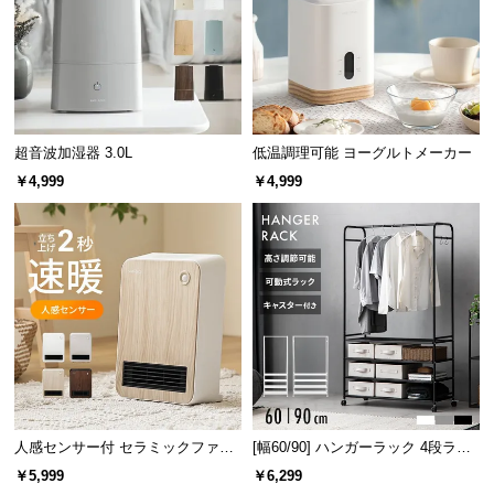
情
報
©
M
O
D
超音波加湿器 3.0L
低温調理可能 ヨーグルトメーカー
E
￥4,999
￥4,999
R
N
D
E
C
O
C
o.,
L
t
人感センサー付 セラミックファン
[幅60/90] ハンガーラック 4段ラッ
d.
ヒーター スタイリッシュモデル
ク収納 キャスター付き
A
￥5,999
￥6,299