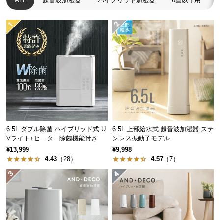
ALL
超音波加湿器
ハイブリッド加湿器
6畳以下用
経
路
に
つ
い
て
返
品・
キ
ャ
6.5L ダブル除菌 ハイブリッド式 U
6.5L 上部給水式 超音波加湿器 ステ
ン
Vライト+ヒーター除菌機能付き
ンレス振動子モデル
セ
¥13,999
¥9,998
ル
4.43
（28）
4.57
（7）
に
つ
い
て