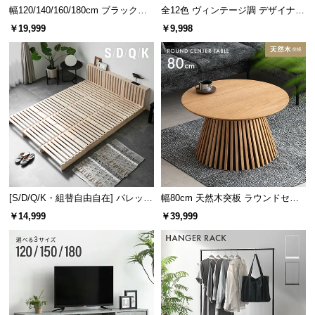
幅120/140/160/180cm ブラックフ
全12色 ヴィンテージ調 デザイナー
レーム ダイニング 大理石調 4人掛
ズシェルチェア
￥19,999
￥9,998
け
[S/D/Q/K・組替自由自在] パレット
幅80cm 天然木突板 ラウンドセン
ベッド 8/12/16枚セット
ターテーブル 美しい格子デザイン
￥14,999
￥39,999