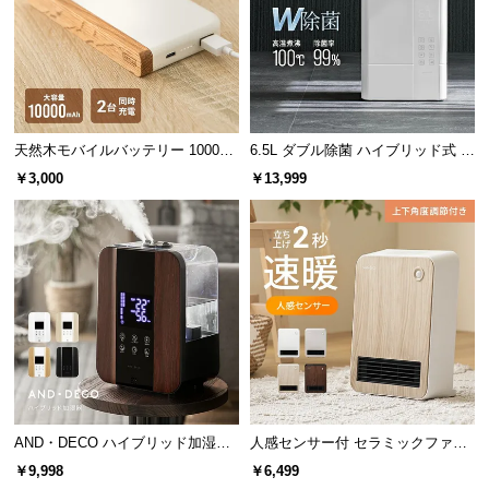
情
報
©
M
O
D
天然木モバイルバッテリー 10000m
6.5L ダブル除菌 ハイブリッド式 U
E
Ah USB-C/USB-A 2台同時充電対応
Vライト+ヒーター除菌機能付き
￥3,000
￥13,999
R
N
D
E
C
O
C
o.,
L
t
AND・DECO ハイブリッド加湿器
人感センサー付 セラミックファン
d.
ステンレス振動子モデル 木目調
ヒーター 上下角度調節
A
￥9,998
￥6,499