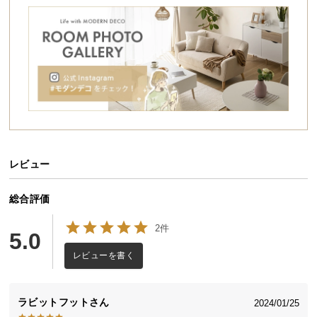
シ
ョ
ッ
ピ
ン
グ
ガ
イ
ド
レビュー
お
支
払
総合評価
い
2件
に
5.0
つ
レビューを書く
い
て
ラビットフット
2024/01/25
配