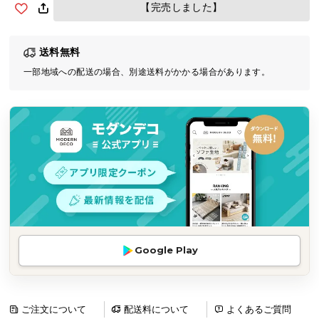
【完売しました】
気
ア
イ
送料無料
テ
一部地域への配送の場合、別途送料がかかる場合があります。
ム
ラ
ン
キ
ン
グ
商
品
カ
Google Play
テ
ゴ
リ
ご注文について
配送料について
よくあるご質問
か