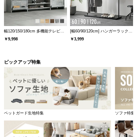
幅120/150/180cm 多機能テレビボ
[幅60/90/120cm] ハンガーラック
ード 木目/石目調 オープン収納・
スチール 4段階高さ調節 サイドフ
￥9,998
￥3,999
引き出し収納付き
ック オープンラック シンプル
ピックアップ特集
ペットガード生地特集
ソファ特集