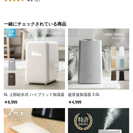
サ
ポ
ー
一緒にチェックされている商品
ト
お
知
ら
せ
ブ
6L 上部給水式 ハイブリッド加湿器
超音波加湿器 3.0L
ロ
￥8,999
￥4,999
グ
企
業