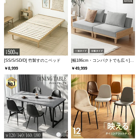
[SS/S/SD/D] 竹製すのこベッド
[幅186cm・コンパクトでも広々] 3
人掛けソファベッド リクライニン
￥8,999
￥49,999
グ 天然木フレーム 北欧