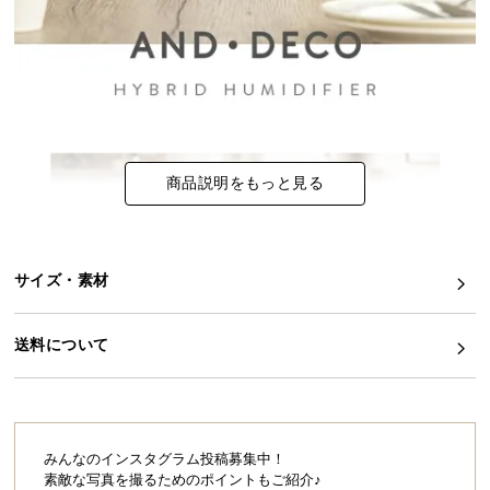
イ
ン
テ
リ
ア
コ
商品説明をもっと見る
ー
デ
ィ
ネ
サイズ・素材
ー
ト
か
送料について
ら
探
す
みんなのインスタグラム投稿募集中！
素敵な写真を撮るためのポイントもご紹介♪