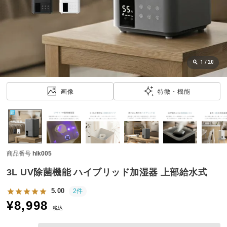
近
チ
ェ
ッ
ク
し
1
/
20
た
ア
画像
特徴・機能
イ
テ
ム
商品番号
hlk005
特
集
3L UV除菌機能 ハイブリッド加湿器 上部給水式
一
覧
5.00
2件
¥
8,998
税込
人