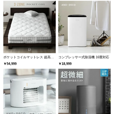
l
l
ポケットコイルマットレス 超高密
コンプレッサー式除湿機 16畳対応
度3ゾーン 硬め 厚さ24cm D
￥54,999
￥18,999