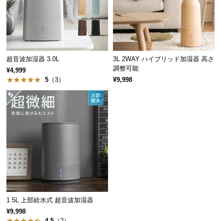
保
証
に
つ
い
超音波加湿器 3.0L
3L 2WAY ハイブリッド加湿器 高さ
て
調整可能
¥4,999
5
（3）
¥9,998
会
員
規
約
に
つ
い
て
お
1.5L 上部給水式 超音波加湿器
客
¥9,998
様
4.5
（2）