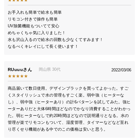
送
料
お手入れも簡単で給水も簡単

リモコン付きで操作も簡単

に
UV除菌機能もついてて安心

つ
めちゃくちゃ気に入りました！

い
水も沢山入るので給水の回数も少なくてすみます！

て
なるべくキレイにして長く使います！
大
型
RUuuu
岡山県
30代
商
2022/03/06
品
の
商品届いて数日使用。デザインブラックを買ってよかった。すご
配
くスタイリッシュで水の管理もすごく楽。弱中強（ヒーターな
送
し）、弱中強（ヒーターあり）の計6パターンを試してみた。強ヒ
に
ーターありだと大体6時間ほどなのでかなり消費することがわかっ
つ
た。弱ヒーターなしで約20時間ほどなので説明通りとなる。水の
い
管理が楽でリモコンもついて、湿度管理、タイマーなどなど至れ
て
り尽くせり機能がある中でのこの価格は安いと思う。