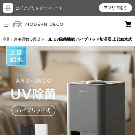
アプリで開く
公式アプリをダウンロード
ログイン
新規会員登録
加湿器
適用畳数 6畳以下
3L UV除菌機能 ハイブリッド加湿器 上部給水式
お
気
に
入
り
ア
イ
テ
ム
最