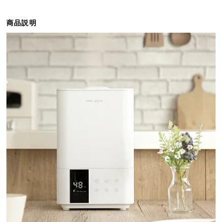
ら
探
商品説明
す
イ
ン
テ
リ
ア
テ
イ
ス
ト
か
ら
探
す