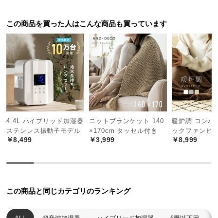
つ
い
この商品を買った人はこんな商品も買っています
て
開
梱
設
置
サ
ー
4.4L ハイブリッド加湿器
ニットブランケット 140
暖炉調 コンパ
ビ
ステンレス振動子モデル
×170cm タッセル付き
ックファンヒ
ス
￥8,499
￥3,999
￥8,999
に
つ
い
て
この商品と同じカテゴリのランキング
搬
入