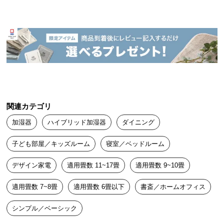
中
型
商
品
の
配
送
に
つ
関連カテゴリ
い
て
加湿器
ハイブリッド加湿器
ダイニング
小
子ども部屋／キッズルーム
寝室／ベッドルーム
型
デザイン家電
適用畳数 11~17畳
適用畳数 9~10畳
商
品
適用畳数 7~8畳
適用畳数 6畳以下
書斎／ホームオフィス
の
配
シンプル／ベーシック
送
に