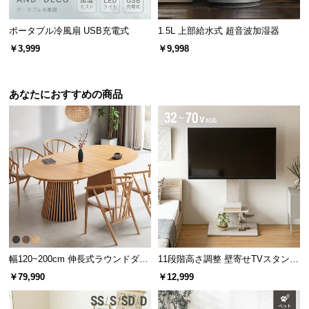
ポータブル冷風扇 USB充電式
1.5L 上部給水式 超音波加湿器
￥3,999
￥9,998
あなたにおすすめの商品
幅120~200cm 伸長式ラウンドダイ
11段階高さ調整 壁寄せTVスタンド
ニングテーブル 6人掛け 天然木突
キャスター付き 上下左右角度調節
￥79,990
￥12,999
板 美しい格子デザイン
機能