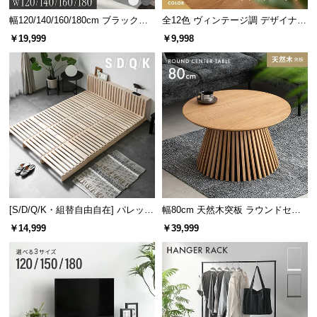
幅120/140/160/180cm ブラックフ
全12色 ヴィンテージ調 デザイナー
レーム ダイニング 大理石調 4人掛
ズシェルチェア
￥19,999
￥9,998
け
[S/D/Q/K・組替自由自在] パレット
幅80cm 天然木突板 ラウンドセン
ベッド 8/12/16枚セット
ターテーブル 美しい格子デザイン
￥14,999
￥39,999