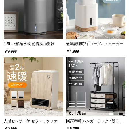
情
報
©
M
O
D
1.5L 上部給水式 超音波加湿器
低温調理可能 ヨーグルトメーカー
E
R
￥9,998
￥4,999
N
D
E
C
O
C
o.,
L
t
d.
人感センサー付 セラミックファン
[幅60/90] ハンガーラック 4段ラッ
A
ヒーター スタイリッシュモデル
ク収納 キャスター付き
￥5,999
￥6,299