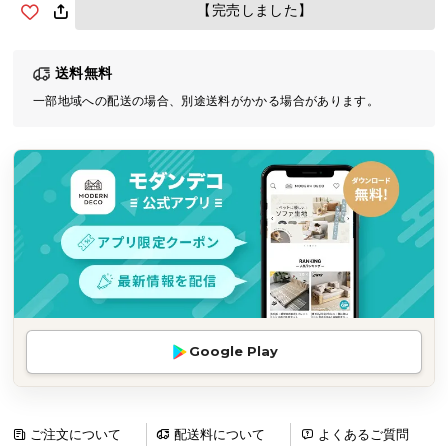
【完売しました】
気
ア
イ
送料無料
テ
一部地域への配送の場合、別途送料がかかる場合があります。
ム
ラ
ン
キ
ン
グ
商
品
カ
Google Play
テ
ゴ
リ
ご注文について
配送料について
よくあるご質問
か