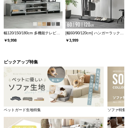
幅120/150/180cm 多機能テレビボ
[幅60/90/120cm] ハンガーラック
ード 木目/石目調 オープン収納・
スチール 4段階高さ調節 サイドフ
￥9,998
￥3,999
引き出し収納付き
ック オープンラック シンプル
ピックアップ特集
ペットガード生地特集
ソファ特集