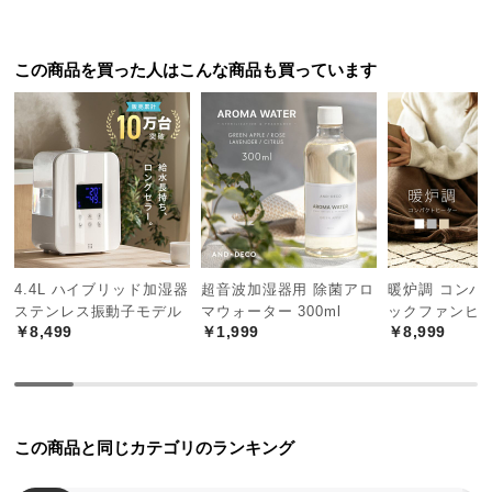
つ
い
この商品を買った人はこんな商品も買っています
て
開
梱
設
置
サ
ー
ビ
4.4L ハイブリッド加湿器
超音波加湿器用 除菌アロ
暖炉調 コンパ
ス
ステンレス振動子モデル
マウォーター 300ml
ックファンヒ
に
￥8,499
￥1,999
￥8,999
つ
い
て
この商品と同じカテゴリのランキング
搬
入