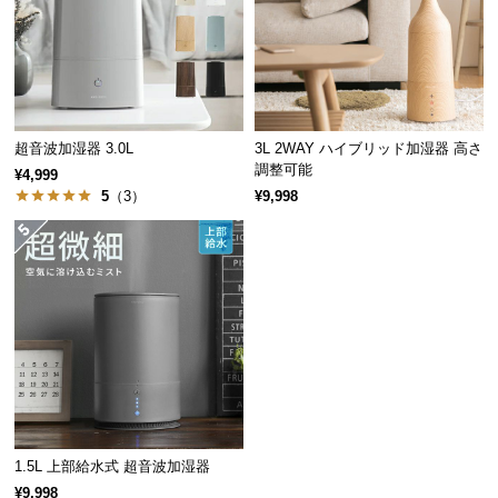
保
証
に
つ
い
て
超音波加湿器 3.0L
3L 2WAY ハイブリッド加湿器 高さ
調整可能
¥4,999
会
5
（3）
¥9,998
員
規
約
に
つ
い
て
お
1.5L 上部給水式 超音波加湿器
客
¥9,998
様