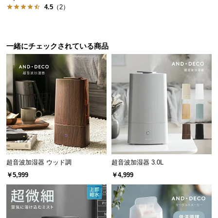
4.5
（2）
サ
ポ
ー
ト
一緒にチェックされている商品
お
知
ら
せ
ブ
ロ
超音波加湿器 ウッド調
超音波加湿器 3.0L
グ
￥5,999
￥4,999
企
業