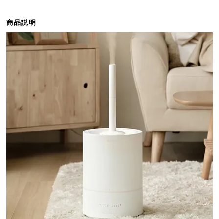
ら
探
商品説明
す
イ
ン
テ
リ
ア
テ
イ
ス
ト
か
ら
探
す