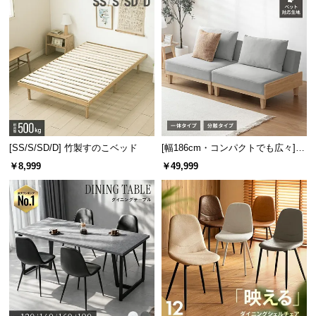
[SS/S/SD/D] 竹製すのこベッド
[幅186cm・コンパクトでも広々] 3
人掛けソファベッド リクライニン
￥8,999
￥49,999
グ 天然木フレーム 北欧