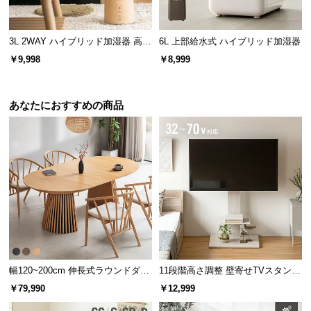
3L 2WAY ハイブリッド加湿器 高さ
6L 上部給水式 ハイブリッド加湿器
調整可能
￥9,998
￥8,999
あなたにおすすめの商品
幅120~200cm 伸長式ラウンドダイ
11段階高さ調整 壁寄せTVスタンド
ニングテーブル 6人掛け 天然木突
キャスター付き 上下左右角度調節
￥79,990
￥12,999
板 美しい格子デザイン
機能