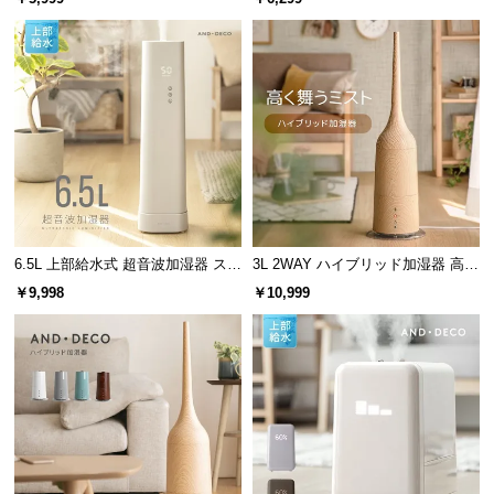
l
l
6.5L 上部給水式 超音波加湿器 ステ
3L 2WAY ハイブリッド加湿器 高さ
ンレス振動子モデル
調整可能 木目調
￥9,998
￥10,999