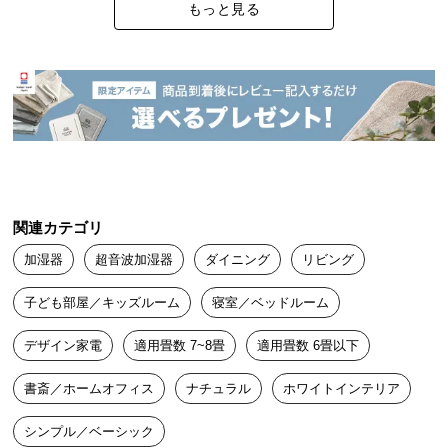
中
もっと見る
ライトも素敵です

型
何よりもタイマー付きが有難いです。
商
品
の
配
送
に
つ
い
関連カテゴリ
て
加湿器
超音波加湿器
ダイニング
リビング
小
子ども部屋／キッズルーム
寝室／ベッドルーム
型
商
デザイン家電
適用畳数 7~8畳
適用畳数 6畳以下
品
の
書斎／ホームオフィス
ナチュラル
ホワイトインテリア
配
送
シンプル／ベーシック
に