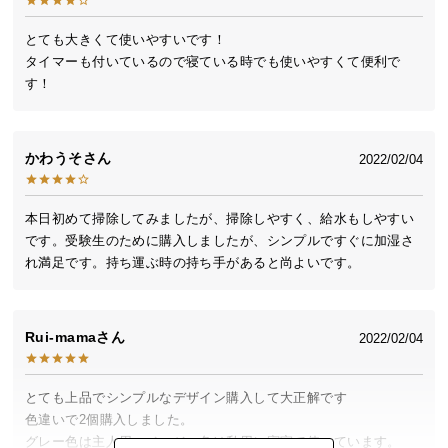
送
料
とても大きくて使いやすいです！

タイマーも付いているので寝ている時でも使いやすくて便利で
に
す！
つ
い
て
かわうそ
2022/02/04
大
型
本日初めて掃除してみましたが、掃除しやすく、給水もしやすい
商
です。受験生のために購入しましたが、シンプルですぐに加湿さ
品
れ満足です。持ち運ぶ時の持ち手があると尚よいです。
の
配
送
Rui-mama
2022/02/04
に
つ
い
とても上品でシンプルなデザイン購入して大正解です

て
色違いで2個購入しました。

グレー色は主人用、ベージュ色は私用に寝室で使っています。
