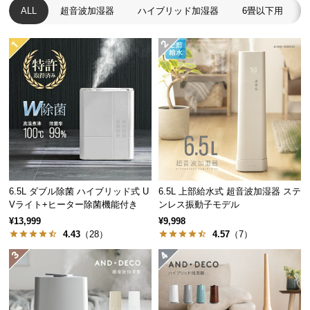
経
ALL
超音波加湿器
ハイブリッド加湿器
6畳以下用
路
に
つ
い
て
返
品・
キ
ャ
ン
6.5L ダブル除菌 ハイブリッド式 U
6.5L 上部給水式 超音波加湿器 ステ
セ
Vライト+ヒーター除菌機能付き
ンレス振動子モデル
ル
¥13,999
¥9,998
に
4.43
（28）
4.57
（7）
つ
い
て