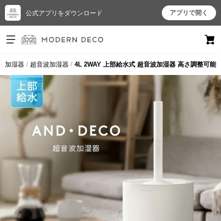
アプリで開く
公式アプリをダウンロード
ログイン
新規会員登録
加湿器
超音波加湿器
4L 2WAY 上部給水式 超音波加湿器 高さ調整可能
お
気
に
入
り
ア
イ
テ
ム
最