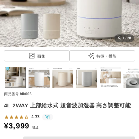
近
チ
ェ
ッ
ク
し
1
/
20
た
ア
画像
特徴・機能
イ
テ
ム
商品番号
hlk003
特
集
4L 2WAY 上部給水式 超音波加湿器 高さ調整可能
一
覧
4.33
3件
¥
3,999
税込
人