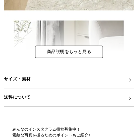
イ
ン
テ
リ
ア
コ
商品説明をもっと見る
ー
デ
ィ
ネ
サイズ・素材
ー
ト
か
送料について
ら
探
す
みんなのインスタグラム投稿募集中！
素敵な写真を撮るためのポイントもご紹介♪