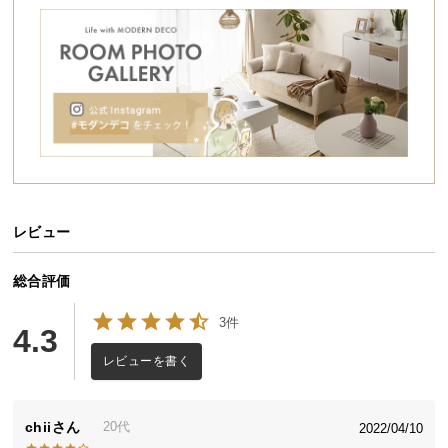
シ
ョ
ッ
ピ
ン
グ
ガ
イ
ド
レビュー
お
支
払
総合評価
い
3件
に
4.3
つ
レビューを書く
い
て
chii
20代
2022/04/10
配