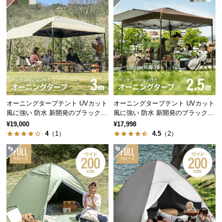
経
路
に
つ
い
て
返
品・
オーニングタープテント UVカット
オーニングタープテント UVカット
キ
風に強い 防水 新開発のブラックコ
風に強い 防水 新開発のブラックコ
ャ
ーティングタイプも 3m
ーティングタイプも 2.5m
¥19,000
¥17,998
ン
4
（1）
4.5
（2）
セ
ル
に
つ
い
て