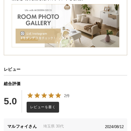
シ
ョ
ッ
ピ
ン
グ
ガ
イ
ド
お
レビュー
支
払
総合評価
い
に
2件
5.0
つ
レビューを書く
い
て
マルフォイ
埼玉県
30代
2024/08/12
配