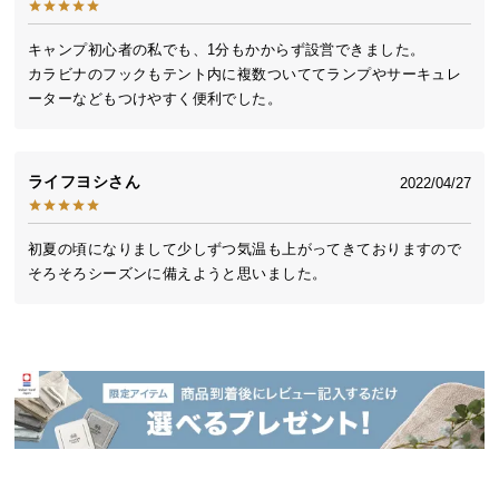
送
料
キャンプ初心者の私でも、1分もかからず設営できました。

に
カラビナのフックもテント内に複数ついててランプやサーキュレ
つ
ーターなどもつけやすく便利でした。
い
て
ライフヨシ
2022/04/27
大
型
初夏の頃になりまして少しずつ気温も上がってきておりますので
商
そろそろシーズンに備えようと思いました。
品
の
配
送
に
つ
い
て