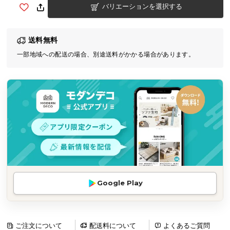
バリエーションを選択する
気
ア
イ
送料無料
テ
一部地域への配送の場合、別途送料がかかる場合があります。
ム
ラ
ン
キ
ン
グ
商
品
カ
Google Play
テ
ゴ
リ
か
ご注文について
配送料について
よくあるご質問