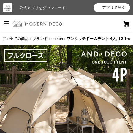
アプリで開く
公式アプリをダウンロード
ログイン
新規会員登録
ップ
全ての商品
ブランド
outrich
ワンタッチドームテント 4人用 2.1m
お
気
に
入
り
ア
イ
テ
ム
最