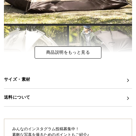
イ
ン
テ
リ
ア
コ
ー
商品説明をもっと見る
デ
ィ
ネ
サイズ・素材
ー
ト
か
送料について
ら
探
す
みんなのインスタグラム投稿募集中！
素敵な写真を撮るためのポイントもご紹介♪