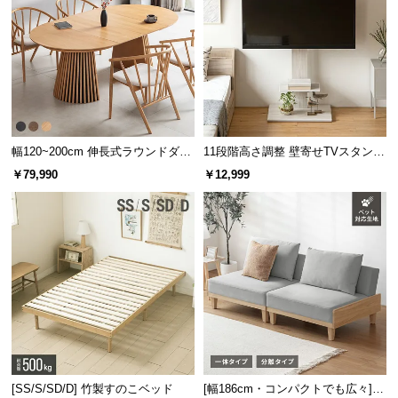
幅120~200cm 伸長式ラウンドダイ
11段階高さ調整 壁寄せTVスタンド
ニングテーブル 6人掛け 天然木突
キャスター付き 上下左右角度調節
￥79,990
￥12,999
板 美しい格子デザイン
機能
[SS/S/SD/D] 竹製すのこベッド
[幅186cm・コンパクトでも広々] 3