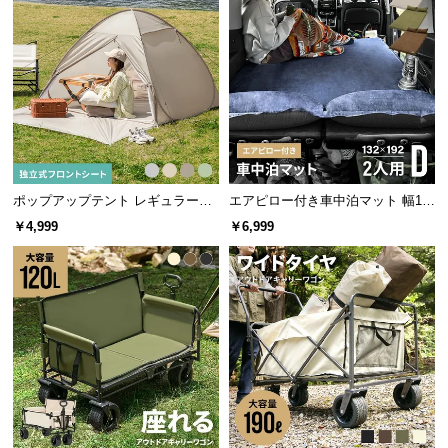
l
l
ポップアップテント レギュラーサ
エアピロー付き車中泊マット 幅13
イズ プレミアム
2cm
￥4,999
￥6,999