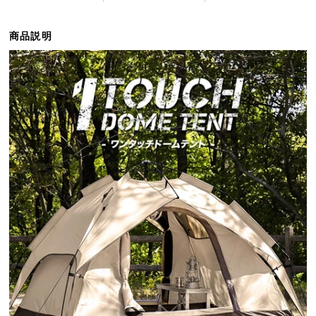
ら
探
商品説明
す
イ
ン
テ
リ
ア
テ
イ
ス
ト
か
ら
探
す