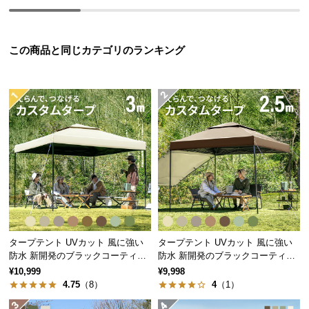
つ
い
て
この商品と同じカテゴリのランキング
開
梱
設
置
サ
ー
ビ
ス
に
つ
い
タープテント UVカット 風に強い
タープテント UVカット 風に強い
て
防水 新開発のブラックコーティン
防水 新開発のブラックコーティン
グタイプも 3m
グタイプも 2.5m
¥10,999
¥9,998
4.75
（8）
4
（1）
搬
入