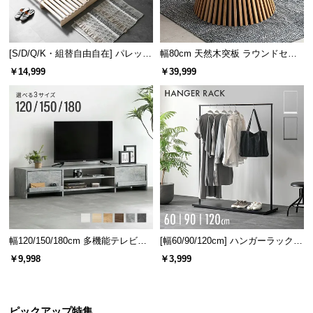
[S/D/Q/K・組替自由自在] パレット
幅80cm 天然木突板 ラウンドセン
ベッド 8/12/16枚セット
ターテーブル 美しい格子デザイン
￥14,999
￥39,999
幅120/150/180cm 多機能テレビボ
[幅60/90/120cm] ハンガーラック
ード 木目/石目調 オープン収納・
スチール 4段階高さ調節 サイドフ
￥9,998
￥3,999
引き出し収納付き
ック オープンラック シンプル
ピックアップ特集