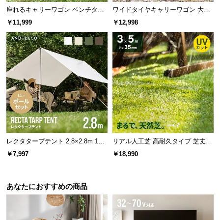
座れるキャリーワゴン ベンチタイ
ワイドタイヤキャリーワゴン 大容
プ 大容量120L 耐荷重150kg
量190L 耐荷重150kg
￥11,999
￥12,998
レクタタープテント 2.8×2.8m 150
リアル人工芝 高耐久タイプ 芝丈35
cmポール付
mm 3×5m（自然な見た目を追求・
￥7,997
￥18,990
U字ピン付属）
あなたにおすすめの商品