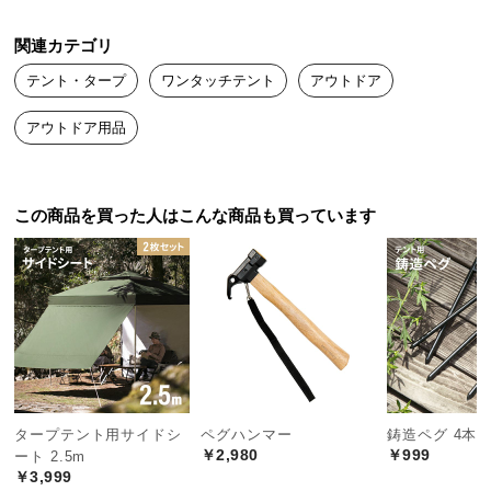
中
型
関連カテゴリ
商
テント・タープ
ワンタッチテント
アウトドア
品
の
アウトドア用品
配
送
に
つ
この商品を買った人はこんな商品も買っています
い
て
小
型
商
品
の
タープテント用サイドシ
ペグハンマー
鋳造ペグ 4本
配
￥2,980
￥999
ート 2.5m
送
￥3,999
に