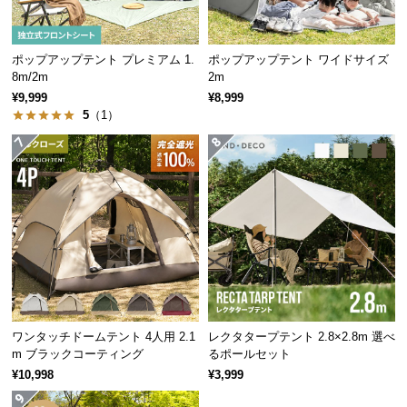
保
証
に
ポップアップテント プレミアム 1.
ポップアップテント ワイドサイズ
つ
8m/2m
2m
い
¥9,999
¥8,999
て
5
（1）
会
員
規
約
に
つ
い
て
ワンタッチドームテント 4人用 2.1
レクタタープテント 2.8×2.8m 選べ
m ブラックコーティング
るポールセット
お
¥10,998
¥3,999
客
様