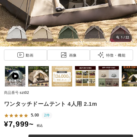
近
チ
ェ
ッ
ク
し
1
/
22
た
ア
動画
画像
特徴・機能
イ
テ
ム
商品番号
szt02
特
集
ワンタッチドームテント 4人用 2.1m
一
覧
5.00
2件
¥
7,999
~
税込
人