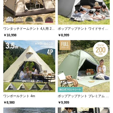
情
報
©
M
O
ワンタッチドームテント 4人用 2.1
ポップアップテント ワイドサイズ
D
m ブラックコーティング
2m
￥10,998
￥8,999
E
R
N
D
E
C
O
C
o.,
L
ワンポールテント 4m
ポップアップテント プレミアム 1.
t
8m/2m
d.
￥8,980
￥9,999
A