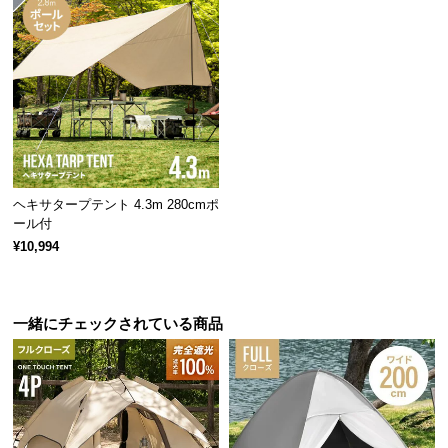
サ
ポ
ー
ト
お
知
ヘキサタープテント 4.3m 280cmポ
ら
ール付
せ
¥10,994
ブ
一緒にチェックされている商品
ロ
グ
企
業