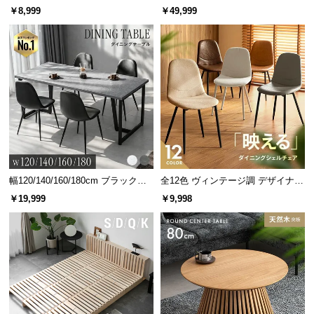
人掛けソファベッド リクライニン
￥8,999
￥49,999
グ 天然木フレーム 北欧
幅120/140/160/180cm ブラックフ
全12色 ヴィンテージ調 デザイナー
レーム ダイニング 大理石調 4人掛
ズシェルチェア
￥19,999
￥9,998
け