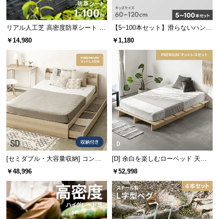
な座面のカーブが、快適な座り心地を実現します。
経
路
リアル人工芝 高密度防草シート 1×
【5~100本セット】滑らないハンガ
に
100m
ー キッズサイズ
つ
￥14,980
￥1,180
い
て
返
品・
キ
ャ
ン
セ
ル
[セミダブル・大容量収納] コンセ
[D] 余白を楽しむローベッド 天然
に
ント機能付きベッド プレミアムマ
木調 ステージベッド プレミアムマ
￥48,996
￥52,998
つ
ゆったりと使えるチェアサイズ
ットレス付き
ットレス付き
い
て
ゆとりある奥行と足腰に負担がかかりにくい座面高
で、安心して腰かけることができるバスチェアで