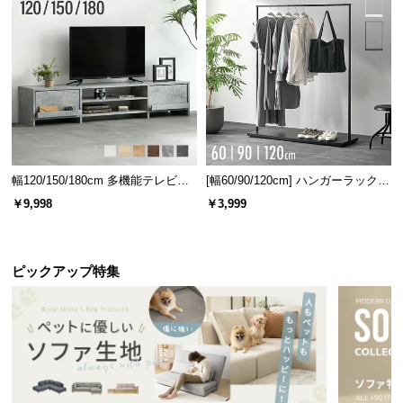
l
l
重量
約2.8㎏
クリアな見た目でいつも清潔
幅120/150/180cm 多機能テレビボ
[幅60/90/120cm] ハンガーラック
ード 木目/石目調 オープン収納・
スチール 4段階高さ調節 サイドフ
￥9,998
￥3,999
気づかないうちに溜め込みがちな裏面の汚れも、透
引き出し収納付き
ック オープンラック シンプル
明デザインで一目瞭然。毎日清潔にお使い頂けま
す。
ピックアップ特集