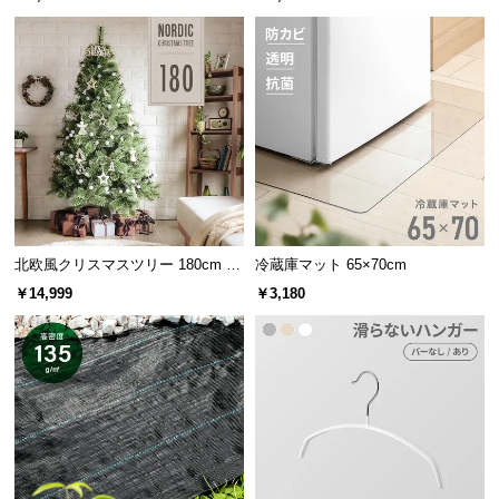
表面硬度で傷に強い特性を持っています。
つ
い
塩化ビニ
て
PET樹脂
アクリル
ル
(PET)
(PMMA)
(PVC)
開
梱
透明度
◯
◯
◎
設
置
硬度
△
◯
◎
サ
ー
北欧風クリスマスツリー 180cm オ
冷蔵庫マット 65×70cm
軽量性
◎
◯
◎
ビ
ーナメントセット
￥14,999
￥3,180
ス
に
つ
い
て
座り心地のよい立体カーブ加工
搬
入
体にフィットするよう設計されたゆるやかで立体的