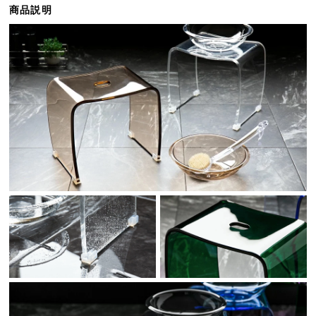
商品説明
ら
探
す
イ
ン
テ
リ
ア
テ
イ
ス
ト
か
ら
探
す