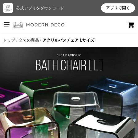
アプリで開く
公式アプリをダウンロード
ログイン
新規会員登録
トップ
全ての商品
アクリルバスチェア Lサイズ
お
気
に
入
り
ア
イ
テ
ム
最