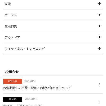
家電
ガーデン
生活雑貨
水切れのよい座面穴
アウトドア
フィットネス・トレーニング
座面のカーブに溜まった水を排出する座面穴は、水
切れがよくすっきりと快適な使用感を保ちます。
お知らせ
2026/8/5
お知らせ
お盆期間中の出荷・配送・お問い合わせについて
2026/8/3
新発売