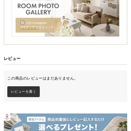
シ
ョ
ッ
ピ
ン
グ
ガ
イ
ド
レビュー
お
支
この商品のレビューはまだありません。
払
い
レビューを書く
開放的なスケルトンデザイン
に
つ
い
視界を遮らない透明無地なデザインとシンプルを追
て
求したシルエットで、空間が広々と感じられます。
配