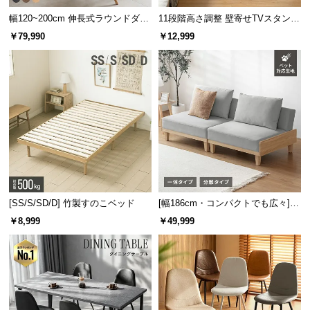
サ
幅120~200cm 伸長式ラウンドダイ
11段階高さ調整 壁寄せTVスタンド
ポ
ニングテーブル 6人掛け 天然木突
キャスター付き 上下左右角度調節
￥79,990
￥12,999
極厚アクリルで抜群の安定感
板 美しい格子デザイン
機能
ー
ト
アクリルの厚みは極厚約
11㎜
。頼れる強度と抜群の
安定感で、しっかりと体重を受け止めてくれます。
お
知
ら
せ
[SS/S/SD/D] 竹製すのこベッド
[幅186cm・コンパクトでも広々] 3
ブ
人掛けソファベッド リクライニン
￥8,999
￥49,999
ロ
グ 天然木フレーム 北欧
グ
企
厚み
約11㎜
業