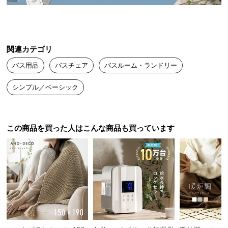
送
料
に
つ
関連カテゴリ
い
バス用品
バスチェア
バスルーム・ランドリー
て
シンプル／ベーシック
大
型
商
品
この商品を買った人はこんな商品も買っています
の
配
美しく耐久性の高いアクリル製
送
に
つ
素材にはガラスのように繊細な透明感を持ちなが
い
ら、耐久性にも優れたアクリル樹脂を採用しまし
た。
て