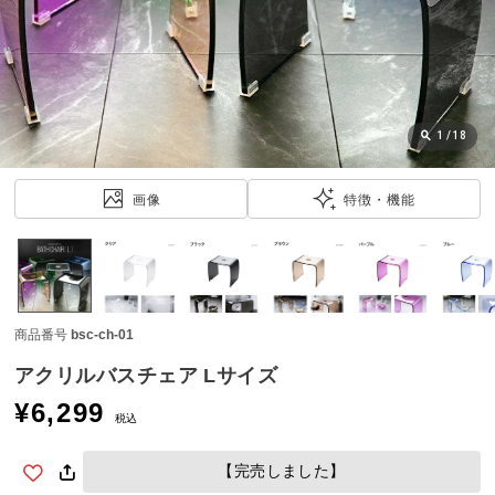
近
チ
ェ
ッ
ク
し
1
/
18
た
ア
画像
特徴・機能
イ
テ
ム
商品番号
bsc-ch-01
特
集
アクリルバスチェア Lサイズ
一
¥
6,299
覧
税込
【完売しました】
人