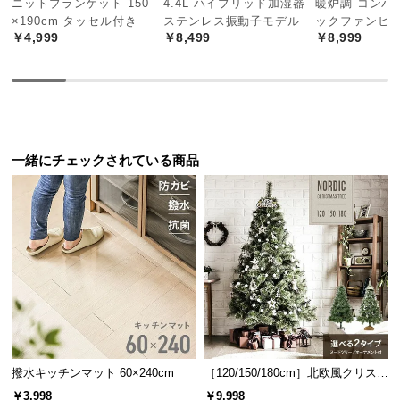
ニットブランケット 150
4.4L ハイブリッド加湿器
暖炉調 コンパ
中
×190cm タッセル付き
ステンレス振動子モデル
ックファンヒ
型
￥4,999
￥8,499
￥8,999
商
品
の
配
送
に
一緒にチェックされている商品
つ
い
て
アクリル樹脂とは
小
無機ガラスを凌ぐ高い透明度をもつ
ことから"有機ガラス"とも呼ばれ、
型
水族館の水槽にも使用される素材で
商
す。
品
の
配
撥水キッチンマット 60×240cm
［120/150/180cm］北欧風クリスマ
軽くて丈夫なアクリル樹脂
送
スツリー オーナメントセット
￥3,998
￥9,998
プラスチック樹脂の中でも軽量性に優れ、タフな
に