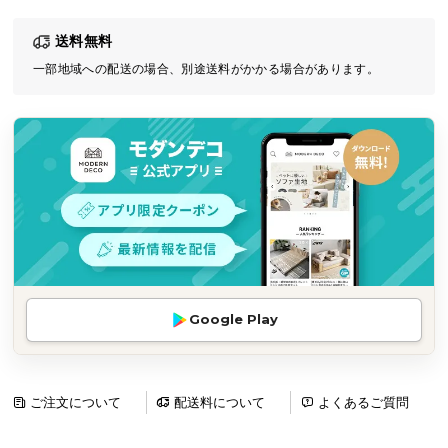
気
送料無料
ア
イ
一部地域への配送の場合、別途送料がかかる場合があります。
テ
ム
ラ
ン
キ
ン
グ
商
Google Play
品
カ
テ
ゴ
ご注文について
配送料について
よくあるご質問
リ
か