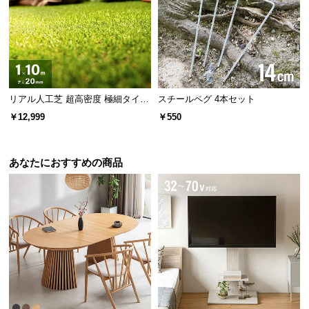
保
す。
証
に
つ
い
て
リアル人工芝 超高密度 極細タイプ
スチールペグ 4本セット
芝丈20mm 1×10m
会
￥12,999
￥550
員
規
約
あなたにおすすめの商品
に
つ
い
バスチェア Lサイズ
て
横幅
奥行
高さ
約35㎝
約24.5㎝
約30.5㎝
お
客
様