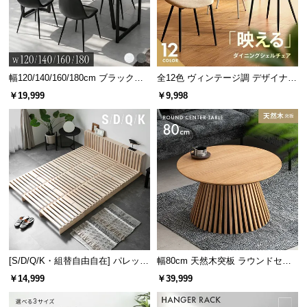
情
報
©
M
バランスのとれた重量設計
O
幅120/140/160/180cm ブラックフ
全12色 ヴィンテージ調 デザイナー
D
レーム ダイニング 大理石調 4人掛
ズシェルチェア
￥19,999
￥9,998
け
E
持ち運びの動作は快適でありながら、安定感を損な
R
わない適度な重みでバランスのとれた重量設計で
N
す。
D
E
C
O
C
o.,
L
[S/D/Q/K・組替自由自在] パレット
幅80cm 天然木突板 ラウンドセン
t
ベッド 8/12/16枚セット
ターテーブル 美しい格子デザイン
d.
￥14,999
￥39,999
A