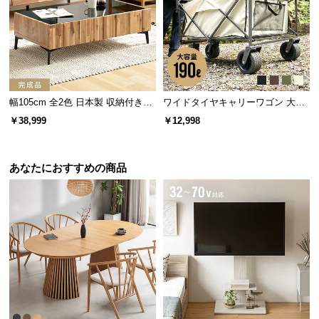
保
証
に
つ
い
て
幅105cm 全2色 日本製 収納付きセ
ワイドタイヤキャリーワゴン 大容
ンターテーブル TCT-008
量190L 耐荷重150kg
会
￥38,999
￥12,998
員
規
約
あなたにおすすめの商品
に
つ
い
て
お
客
様