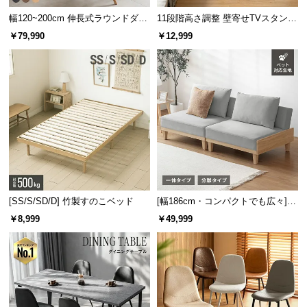
サ
幅120~200cm 伸長式ラウンドダイ
11段階高さ調整 壁寄せTVスタンド
ポ
ニングテーブル 6人掛け 天然木突
キャスター付き 上下左右角度調節
￥79,990
￥12,999
板 美しい格子デザイン
機能
ー
ト
お
知
ら
せ
[SS/S/SD/D] 竹製すのこベッド
[幅186cm・コンパクトでも広々] 3
ブ
人掛けソファベッド リクライニン
￥8,999
￥49,999
ロ
グ 天然木フレーム 北欧
グ
企
業