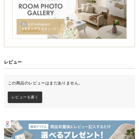
シ
ョ
ッ
ピ
ン
グ
ガ
イ
ド
レビュー
お
支
この商品のレビューはまだありません。
払
い
レビューを書く
に
つ
い
て
配