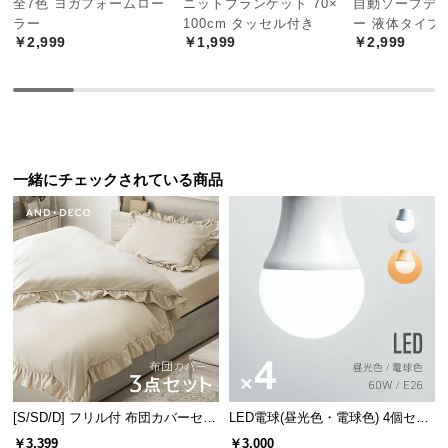
全7色 ヨガフォームロー
ニットブランケット 70×
自動ソープデ
中
ラー
100cm タッセル付き
ー 液体タイプ
型
￥2,999
￥1,999
￥2,999
商
品
の
配
送
に
一緒にチェックされている商品
つ
い
て
小
型
商
品
の
配
[S/SD/D] フリル付 布団カバーセッ
LED電球(昼光色・電球色) 4個セッ
送
ト
ト
￥3,399
￥3,000
に