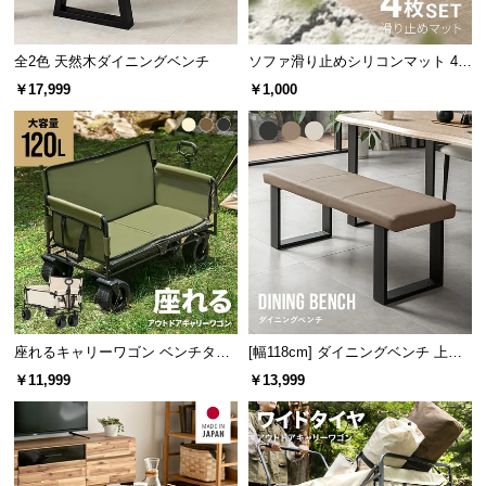
経
路
全2色 天然木ダイニングベンチ
ソファ滑り止めシリコンマット 4個
に
セット
つ
￥17,999
￥1,000
い
て
返
品・
キ
ャ
ン
セ
ル
座れるキャリーワゴン ベンチタイ
[幅118cm] ダイニングベンチ 上品
に
プ 大容量120L 耐荷重150kg
なPVCレザー×スチール脚 耐荷重2
￥11,999
￥13,999
つ
00kg
い
て