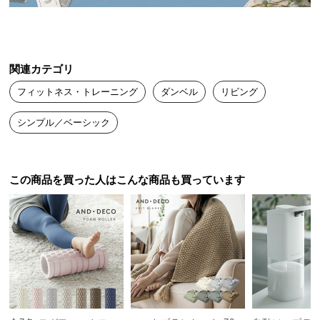
送
料
に
つ
関連カテゴリ
い
フィットネス・トレーニング
ダンベル
リビング
て
シンプル／ベーシック
大
型
商
品
この商品を買った人はこんな商品も買っています
の
配
送
に
つ
い
て