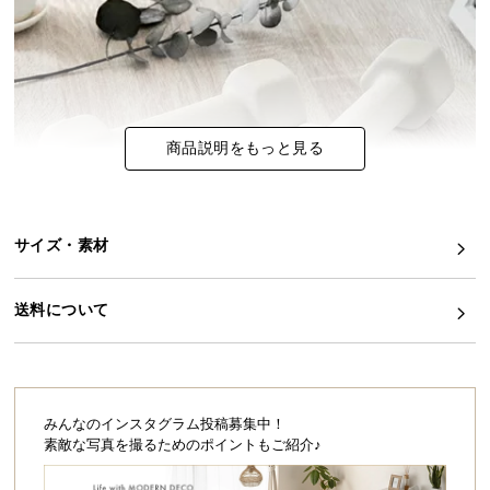
イ
ン
テ
リ
ア
商品説明をもっと見る
コ
ー
デ
ィ
サイズ・素材
ネ
ー
送料について
ト
か
ら
探
す
みんなのインスタグラム投稿募集中！
素敵な写真を撮るためのポイントもご紹介♪