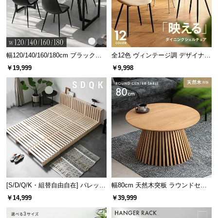
情
報
©
M
O
幅120/140/160/180cm ブラックフ
全12色 ヴィンテージ調 デザイナー
D
レーム ダイニング 大理石調 4人掛
ズシェルチェア
￥19,999
￥9,998
け
E
R
N
D
E
C
O
C
o.,
L
[S/D/Q/K・組替自由自在] パレット
幅80cm 天然木突板 ラウンドセン
t
ベッド 8/12/16枚セット
ターテーブル 美しい格子デザイン
d.
￥14,999
￥39,999
A