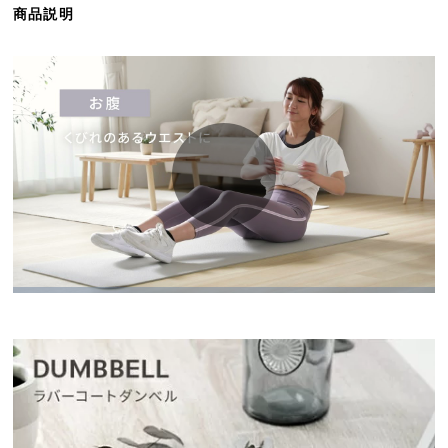
商品説明
ら
探
す
イ
ン
テ
リ
ア
テ
イ
ス
ト
か
ら
探
す