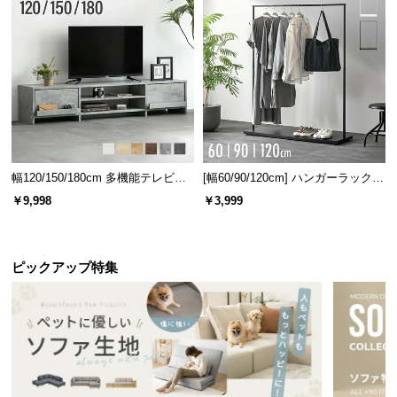
l
l
幅120/150/180cm 多機能テレビボ
[幅60/90/120cm] ハンガーラック
ード 木目/石目調 オープン収納・
スチール 4段階高さ調節 サイドフ
￥9,998
￥3,999
引き出し収納付き
ック オープンラック シンプル
ピックアップ特集