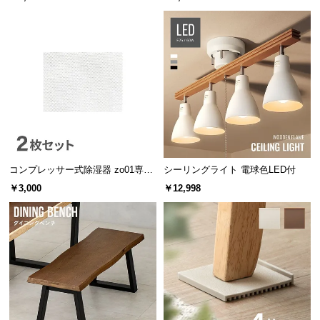
つ
い
て
開
梱
設
置
サ
ー
コンプレッサー式除湿器 zo01専用
シーリングライト 電球色LED付
ビ
交換用活性炭フィルター 2個セット
￥3,000
￥12,998
ス
に
つ
い
て
搬
入