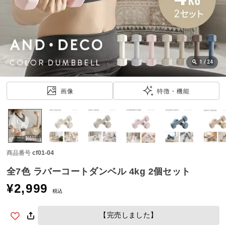
近
チ
ェ
ッ
ク
し
1
/
24
た
ア
画像
特徴・機能
イ
テ
ム
商品番号
cf01-04
特
集
全7色 ラバーコートダンベル 4kg 2個セット
一
¥
2,999
覧
税込
【完売しました】
人