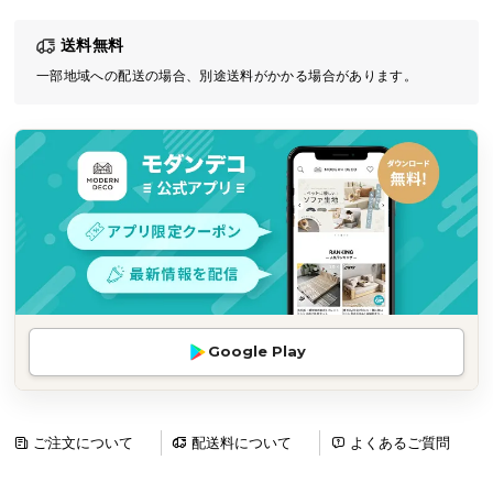
気
送料無料
ア
イ
一部地域への配送の場合、別途送料がかかる場合があります。
テ
ム
ラ
ン
キ
ン
グ
商
Google Play
品
カ
テ
ゴ
ご注文について
配送料について
よくあるご質問
リ
か