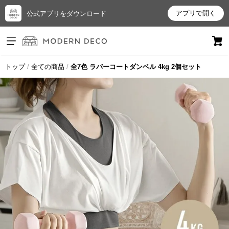
アプリで開く
公式アプリをダウンロード
ログイン
新規会員登録
トップ
全ての商品
全7色 ラバーコートダンベル 4kg 2個セット
お
気
に
入
り
ア
イ
テ
ム
最