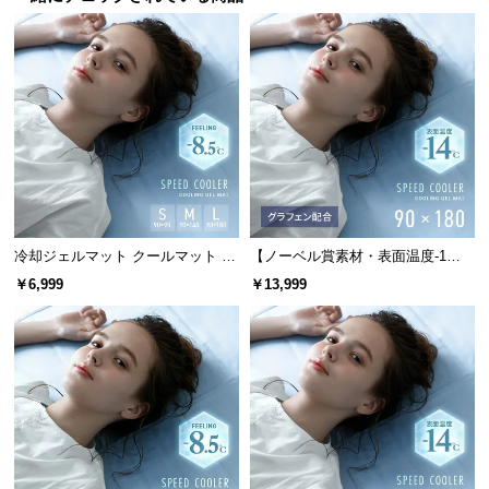
送
料
に
つ
い
て
大
型
商
冷却ジェルマット クールマット プ
【ノーベル賞素材・表面温度-1
品
レミアムタイプ
4℃】 冷却ジェルマット クールマ
￥6,999
￥13,999
の
ット グラフェン配合タイプ 90×18
0cm
配
送
に
つ
い
て