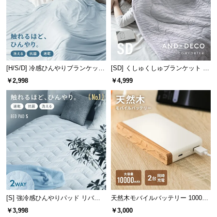
つ
い
て
開
梱
[H/S/D] 冷感ひんやりブランケット
[SD] くしゅくしゅブランケット レ
リバーシブル 速乾 抗菌 洗える
ーヨン100% とろける肌触り
設
￥2,998
￥4,999
置
サ
ー
ビ
ス
に
つ
い
て
[S] 強冷感ひんやりパッド リバー
天然木モバイルバッテリー 10000m
搬
シブル プレミアム 速乾 抗菌 洗え
Ah USB-C/USB-A 2台同時充電対応
￥3,998
￥3,000
入
る