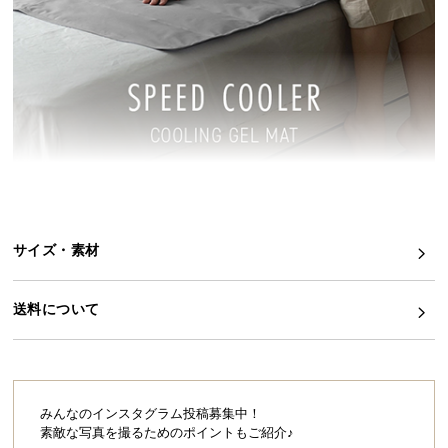
イ
ン
テ
リ
ア
コ
ー
デ
ィ
ネ
サイズ・素材
ー
ト
か
送料について
ら
探
す
みんなのインスタグラム投稿募集中！
素敵な写真を撮るためのポイントもご紹介♪