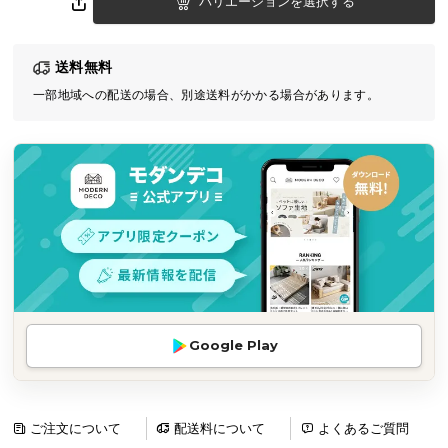
バリエーションを選択する
気
ア
送料無料
イ
テ
一部地域への配送の場合、別途送料がかかる場合があります。
ム
ラ
ン
キ
ン
グ
商
品
Google Play
カ
テ
ゴ
リ
ご注文について
配送料について
よくあるご質問
か