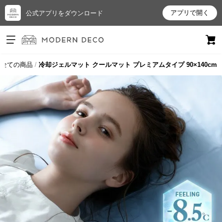
アプリで開く
公式アプリをダウンロード
ログイン
新規会員登録
全ての商品
冷却ジェルマット クールマット プレミアムタイプ 90×140cm
お
気
に
入
り
ア
イ
テ
ム
最