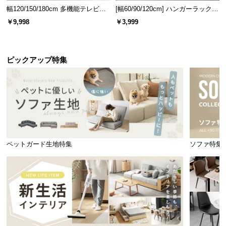
情
幅120/150/180cm 多機能テレビボ
[幅60/90/120cm] ハンガーラック
報
ード 木目/石目調 オープン収納・
スチール 4段階高さ調節 サイドフ
￥9,998
￥3,999
引き出し収納付き
ック オープンラック シンプル
©
M
O
ピックアップ特集
D
E
R
N
D
E
C
ペットガード生地特集
ソファ特集
O
C
o.,
L
t
d.
A