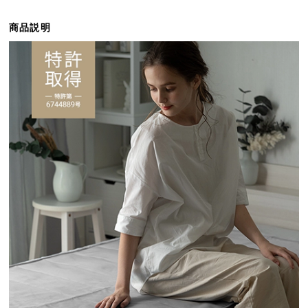
ら
探
商品説明
す
イ
ン
テ
リ
ア
テ
イ
ス
ト
か
ら
探
す