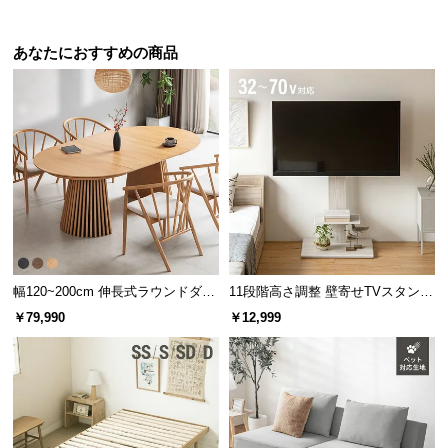
経
路
あなたにおすすめの商品
に
つ
い
て
返
品・
キ
ャ
ン
セ
幅120~200cm 伸長式ラウンドダイ
11段階高さ調整 壁寄せTVスタンド
ニングテーブル 6人掛け 天然木突
キャスター付き 上下左右角度調節
ル
￥79,990
￥12,999
板 美しい格子デザイン
機能
に
つ
い
て