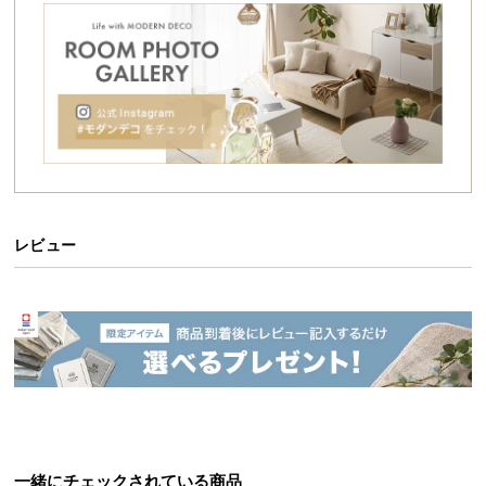
シ
ョ
ッ
ピ
ン
グ
ガ
イ
ド
レビュー
お
支
払
い
に
つ
い
て
配
一緒にチェックされている商品