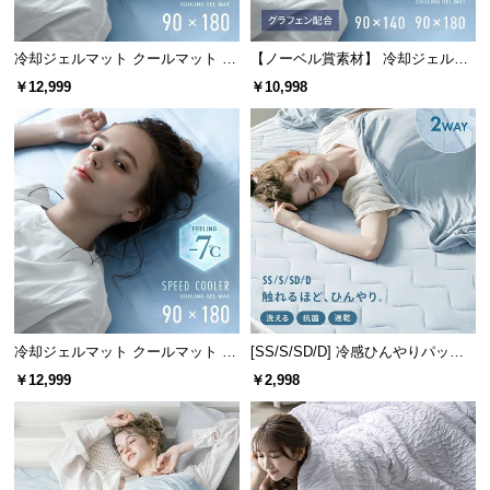
中
型
商
冷却ジェルマット クールマット プ
【ノーベル賞素材】 冷却ジェルマ
レミアムタイプ 90×180cm
ット クールマット 表面温度-14℃
品
￥12,999
￥10,998
グラフェン配合タイプ
の
配
送
に
つ
い
て
小
型
冷却ジェルマット クールマット 90
[SS/S/SD/D] 冷感ひんやりパッド
商
×180cm ナトリウムタイプ
リバーシブル 速乾 抗菌 洗える
￥12,999
￥2,998
品
の
配
送
に