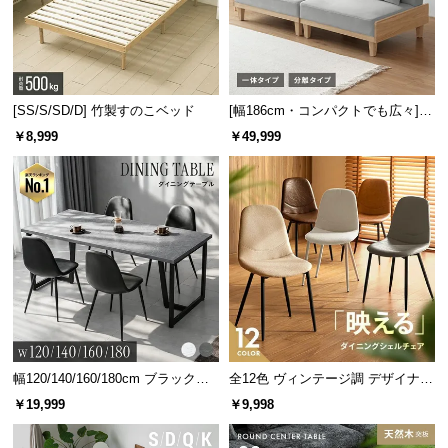
保
証
に
つ
い
[SS/S/SD/D] 竹製すのこベッド
[幅186cm・コンパクトでも広々] 3
て
人掛けソファベッド リクライニン
￥8,999
￥49,999
グ 天然木フレーム 北欧
会
員
規
約
に
つ
い
て
幅120/140/160/180cm ブラックフ
全12色 ヴィンテージ調 デザイナー
レーム ダイニング 大理石調 4人掛
ズシェルチェア
お
￥19,999
￥9,998
け
客
様