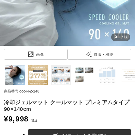
近
チ
ェ
ッ
ク
し
1
/
19
た
ア
画像
特徴・機能
イ
テ
ム
商品番号
cool-l-2-140
特
集
冷却ジェルマット クールマット プレミアムタイプ
一
90×140cm
覧
¥
9,998
税込
人