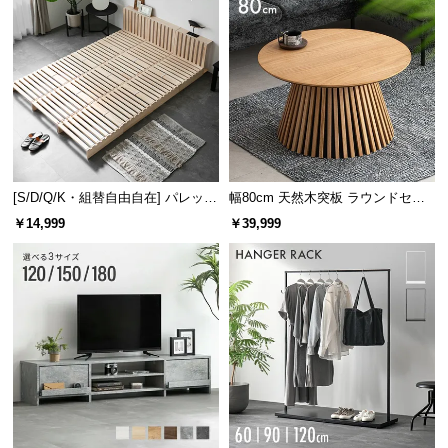
サ
ポ
ー
ト
お
知
[S/D/Q/K・組替自由自在] パレット
幅80cm 天然木突板 ラウンドセン
ら
ベッド 8/12/16枚セット
ターテーブル 美しい格子デザイン
￥14,999
￥39,999
せ
ブ
ロ
グ
企
業