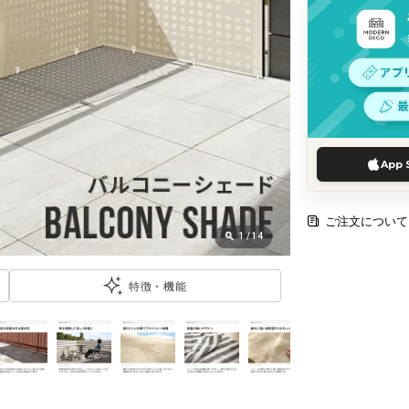
App 
ご注文について
1
/
14
特徴・機能