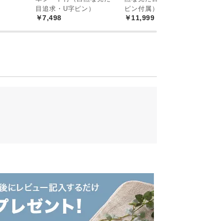
目追求・U字ピン）
ピン付属）
￥7,498
￥11,999
ドベージュ
モカブラウン
約88%
約87.8%