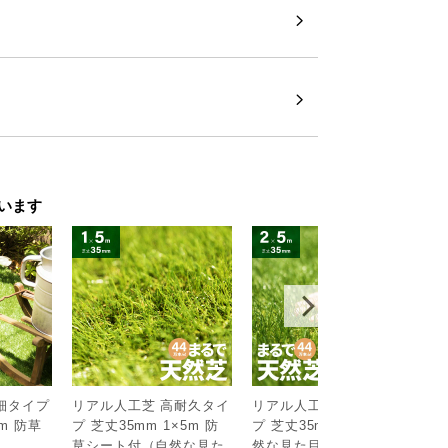
％で紫外線をブロック
います
強い紫外線からしっかり肌を守ってくれま
細タイプ
リアル人工芝 高耐久タイ
リアル人工芝 高耐久タイ
リ
0m 防草
プ 芝丈35mm 1×5m 防
プ 芝丈35mm 2×5m（自
シ
￥
草シート付（自然な見た
然な見た目を追求・U字