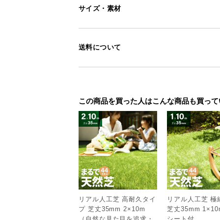
サイズ・素材
送料について
UVカット率90
この商品を買った人はこんな商品も買って
UVカット率は最大約90％。真夏の
す。
リアル人工芝 高耐久タイ
リアル人工芝 極
プ 芝丈35mm 2×10m
芝丈35mm 1×1
（自然な見た目を追求・
シート付