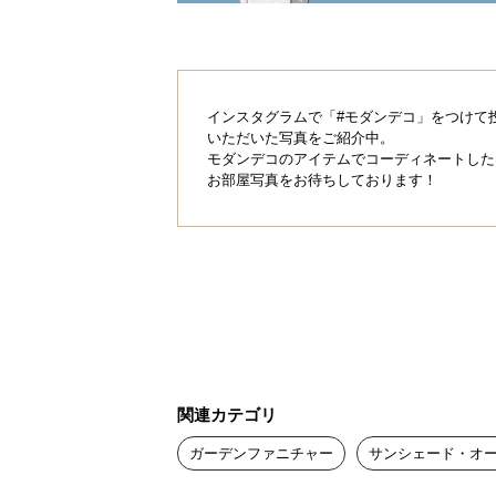
涼し気な日陰を作
インスタグラムで「#モダンデコ」をつけて
いただいた写真をご紹介中。
最大約92％の遮光率で日差しをカッ
モダンデコのアイテムでコーディネートした
し気な日陰を作ります。
お部屋写真をお待ちしております！
関連カテゴリ
ガーデンファニチャー
サンシェード・オ