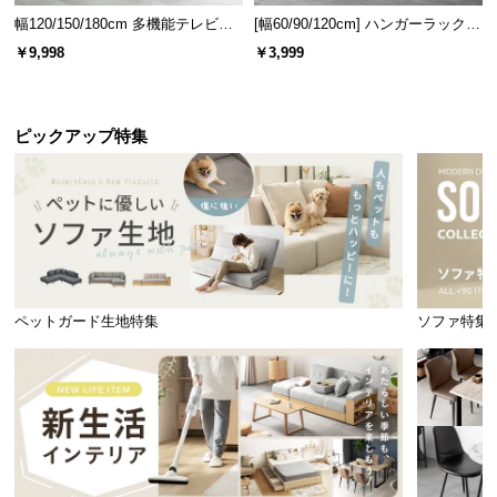
情
幅120/150/180cm 多機能テレビボ
[幅60/90/120cm] ハンガーラック
報
ード 木目/石目調 オープン収納・
スチール 4段階高さ調節 サイドフ
￥9,998
￥3,999
引き出し収納付き
ック オープンラック シンプル
©
M
O
ピックアップ特集
D
E
R
N
D
E
C
ペットガード生地特集
ソファ特集
O
C
o.,
L
t
d.
A