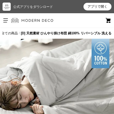
アプリで開く
公式アプリをダウンロード
ログイン
新規会員登録
全ての商品
[D] 天然素材 ひんやり掛け布団 綿100% リバーシブル 洗える
お
気
に
入
り
ア
イ
テ
ム
最