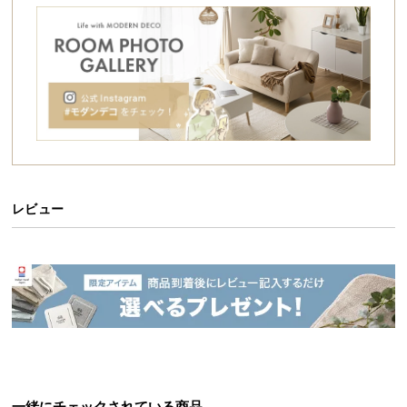
シ
ョ
ッ
ピ
ン
グ
ガ
イ
ド
レビュー
お
支
払
い
に
つ
い
て
配