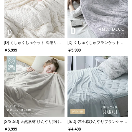
つ
い
て
開
梱
[D] くしゅくしゅケット 冷感リバ
[D] くしゅくしゅブランケット レ
設
ーシブル 洗える
ーヨン100% とろける肌触り
￥5,999
￥5,999
置
サ
ー
ビ
ス
に
つ
い
て
[S/SD/D] 天然素材 ひんやり掛け布
[S/D] 強冷感ひんやりブランケット
搬
団 綿100% リバーシブル 洗える
リバーシブル プレミアム 速乾 抗
入
￥3,999
￥4,498