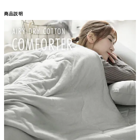
ら
探
商品説明
す
イ
ン
テ
リ
ア
テ
イ
ス
ト
か
ら
探
す