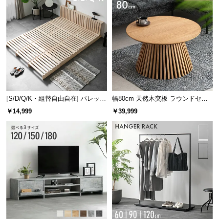
サ
ポ
ー
ト
お
知
[S/D/Q/K・組替自由自在] パレット
幅80cm 天然木突板 ラウンドセン
ら
ベッド 8/12/16枚セット
ターテーブル 美しい格子デザイン
￥14,999
￥39,999
せ
ブ
ロ
グ
企
業