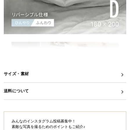
イ
ン
テ
リ
ア
コ
ー
デ
ィ
ネ
サイズ・素材
ー
ト
か
送料について
ら
探
す
みんなのインスタグラム投稿募集中！
素敵な写真を撮るためのポイントもご紹介♪