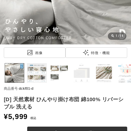
近
チ
ェ
ッ
ク
し
1
/
18
た
ア
画像
特徴・機能
イ
テ
ム
商品番号
dckf01-d
特
集
[D] 天然素材 ひんやり掛け布団 綿100% リバーシ
一
ブル 洗える
覧
¥
5,999
税込
人