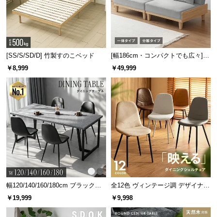
保
証
に
つ
い
[SS/S/SD/D] 竹製すのこベッド
[幅186cm・コンパクトでも広々] 3
て
人掛けソファベッド リクライニン
￥8,999
￥49,999
グ 天然木フレーム 北欧
会
員
規
約
に
つ
い
て
幅120/140/160/180cm ブラックフ
全12色 ヴィンテージ調 デザイナー
お
レーム ダイニング 大理石調 4人掛
ズシェルチェア
￥19,999
￥9,998
け
客
様