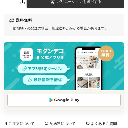
バリエーションを選択する
気
ア
イ
送料無料
テ
一部地域への配送の場合、別途送料がかかる場合があります。
ム
ラ
ン
キ
ン
グ
商
品
カ
Google Play
テ
ゴ
リ
ご注文について
配送料について
よくあるご質問
か