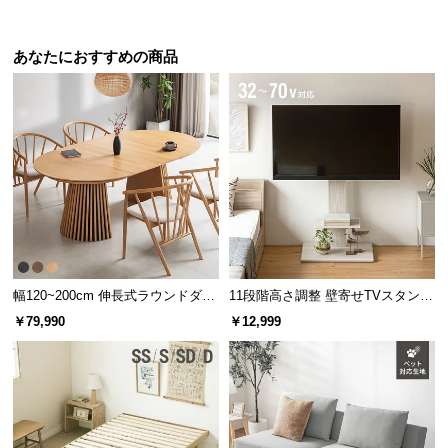
菌 洗える
経
路
あなたにおすすめの商品
に
つ
い
て
返
品・
キ
ャ
ン
セ
幅120~200cm 伸長式ラウンドダイ
11段階高さ調整 壁寄せTVスタンド
ル
ニングテーブル 6人掛け 天然木突
キャスター付き 上下左右角度調節
￥79,990
￥12,999
板 美しい格子デザイン
機能
に
つ
い
て