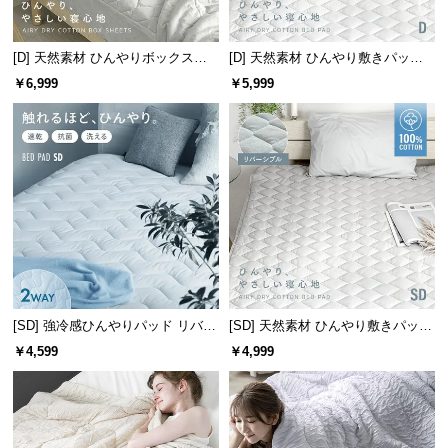
中
型
商
[D] 天然素材 ひんやりボックスシ
[D] 天然素材 ひんやり敷きパッド
品
ーツ 綿100% 洗える
綿100% リバーシブル 洗える
￥6,999
￥5,999
の
配
送
に
つ
い
て
小
型
[SD] 強冷感ひんやりパッド リバー
[SD] 天然素材 ひんやり敷きパッド
商
シブル プレミアム 速乾 抗菌 洗え
綿100% リバーシブル 洗える
￥4,599
￥4,999
品
る
の
配
送
に