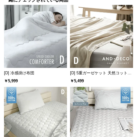
一緒にチェックされている商品
送
料
に
つ
い
て
大
型
商
[D] 冷感掛け布団
[D] 5重ガーゼケット 天然コットン
品
100% 速乾 抗菌 洗える
￥5,999
￥5,499
の
配
送
に
つ
い
て